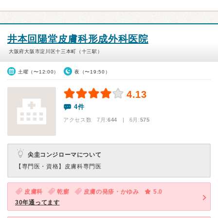
井本回陽堂皮膚科形成外科医院
大阪府大阪市淀川区十三本町（十三駅）
土曜（〜12:00）
夜（〜19:50）
4.13
4件
アクセス数 7月:
644
| 6月:
575
尖圭コンジローマについて
【専門医・資格】
皮膚科専門医
皮膚科
乾癬
皮膚の発疹・かゆみ
5.0
30年通ってます