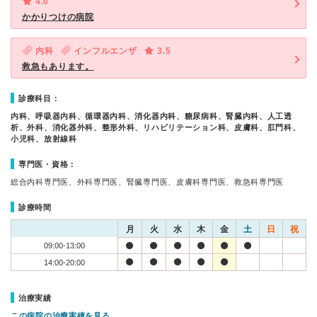
4.0
かかりつけの病院
内科
インフルエンザ
3.5
救急もあります。
診療科目：
内科、呼吸器内科、循環器内科、消化器内科、糖尿病科、腎臓内科、人工透
析、外科、消化器外科、整形外科、リハビリテーション科、皮膚科、肛門科、
小児科、放射線科
専門医・資格：
総合内科専門医、外科専門医、腎臓専門医、皮膚科専門医、救急科専門医
診療時間
月
火
水
木
金
土
日
祝
09:00-13:00
14:00-20:00
治療実績
この病院の治療実績を見る