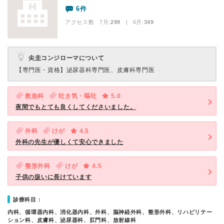
6件
アクセス数 7月:
299
| 6月:
349
尖圭コンジローマについて
【専門医・資格】
泌尿器科専門医、皮膚科専門医
救急科
吐き気・嘔吐
5.0
夜間でもとても良くしてくださいました。
外科
けが
4.5
外科の先生が優しくて安心できました
整形外科
けが
4.5
子供の扱いに長けています
診療科目：
内科、循環器内科、消化器内科、外科、脳神経外科、整形外科、リハビリテー
ション科、皮膚科、泌尿器科、肛門科、放射線科