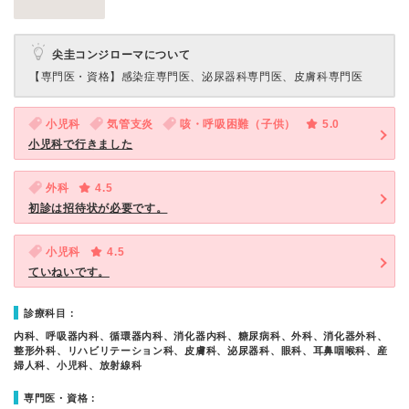
尖圭コンジローマについて
【専門医・資格】
感染症専門医、泌尿器科専門医、皮膚科専門医
小児科
気管支炎
咳・呼吸困難（子供）
5.0
小児科で行きました
外科
4.5
初診は招待状が必要です。
小児科
4.5
ていねいです。
診療科目：
内科、呼吸器内科、循環器内科、消化器内科、糖尿病科、外科、消化器外科、
整形外科、リハビリテーション科、皮膚科、泌尿器科、眼科、耳鼻咽喉科、産
婦人科、小児科、放射線科
専門医・資格：