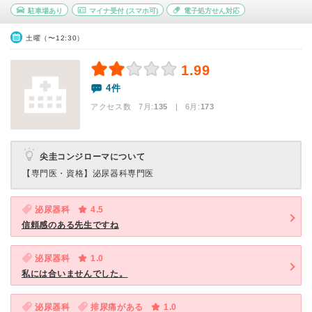
駐車場あり
マイナ受付
(スマホ可)
電子処方せん対応
土曜（〜12:30）
1.99
4件
アクセス数 7月:
135
| 6月:
173
尖圭コンジローマについて
【専門医・資格】
泌尿器科専門医
泌尿器科
4.5
信頼感のある先生ですね
泌尿器科
1.0
私には合いませんでした。
泌尿器科
排尿痛がある
1.0