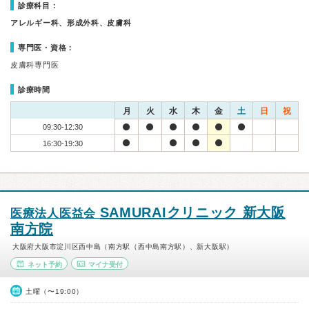
診療科目：
アレルギー科、形成外科、皮膚科
専門医・資格：
皮膚科専門医
診療時間
月
火
水
木
金
土
日
祝
09:30-12:30
16:30-19:30
SAMURAIクリニック 新大阪
医療法人医益会
南方院
大阪府大阪市淀川区西中島（南方駅（西中島南方駅）、新大阪駅）
ネット予約
マイナ受付
土曜（〜19:00）