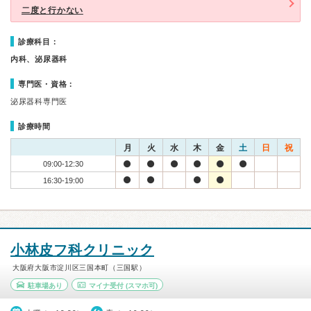
二度と行かない
診療科目：
内科、泌尿器科
専門医・資格：
泌尿器科専門医
診療時間
月
火
水
木
金
土
日
祝
09:00-12:30
16:30-19:00
小林皮フ科クリニック
大阪府大阪市淀川区三国本町（三国駅）
駐車場あり
マイナ受付
(スマホ可)