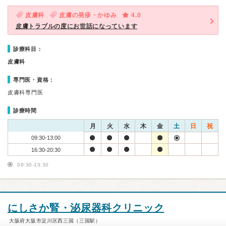
皮膚科
皮膚の発疹・かゆみ
4.0
皮膚トラブルの度にお世話になっています
診療科目：
皮膚科
専門医・資格：
皮膚科専門医
診療時間
月
火
水
木
金
土
日
祝
09:30-13:00
16:30-20:30
09:30-13:30
にしさか腎・泌尿器科クリニック
大阪府大阪市淀川区西三国（三国駅）