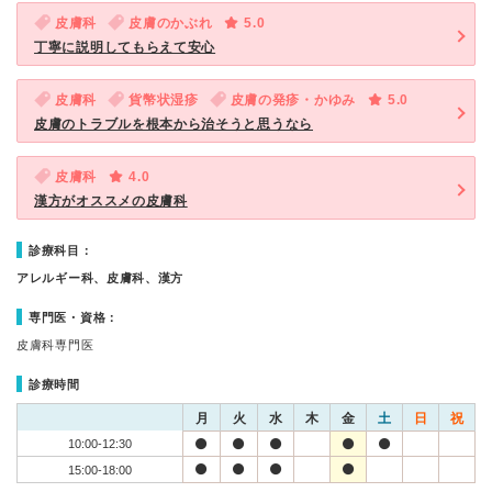
皮膚科
皮膚のかぶれ
5.0
丁寧に説明してもらえて安心
皮膚科
貨幣状湿疹
皮膚の発疹・かゆみ
5.0
皮膚のトラブルを根本から治そうと思うなら
皮膚科
4.0
漢方がオススメの皮膚科
診療科目：
アレルギー科、皮膚科、漢方
専門医・資格：
皮膚科専門医
診療時間
月
火
水
木
金
土
日
祝
10:00-12:30
15:00-18:00