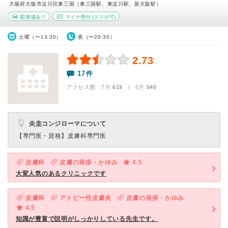
大阪府大阪市淀川区東三国（東三国駅、東淀川駅、新大阪駅）
駐車場あり
マイナ受付
(スマホ可)
土曜（〜13:30）
夜（〜20:30）
2.73
17件
アクセス数 7月:
619
| 6月:
540
尖圭コンジローマについて
【専門医・資格】
皮膚科専門医
皮膚科
皮膚の発疹・かゆみ
4.5
大変人気のあるクリニックです
皮膚科
アトピー性皮膚炎
皮膚の発疹・かゆみ
4.5
知識が豊富で説明がしっかりしている先生です。