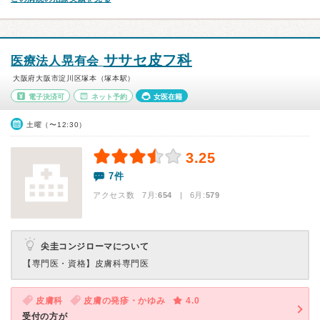
ササセ皮フ科
医療法人晃有会
大阪府大阪市淀川区塚本（塚本駅）
電子決済可
ネット予約
女医在籍
土曜（〜12:30）
3.25
7件
アクセス数 7月:
654
| 6月:
579
尖圭コンジローマについて
【専門医・資格】
皮膚科専門医
皮膚科
皮膚の発疹・かゆみ
4.0
受付の方が