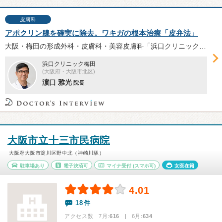
皮膚科
アポクリン腺を確実に除去。ワキガの根本治療「皮弁法」
大阪・梅田の形成外科・皮膚科・美容皮膚科「浜口クリニック梅田」は、ワキガの根本治療「皮弁法」に注力。院長の濵口雅光先生に、ワキガの原因や特徴、「皮弁法」のメリット・デメリット、術前〜術後の流れを中心にお話を伺った。
浜口クリニック梅田
(大阪府・大阪市北区)
濵口 雅光
院長
大阪市立十三市民病院
大阪府大阪市淀川区野中北（神崎川駅）
駐車場あり
電子決済可
マイナ受付
(スマホ可)
女医在籍
4.01
18件
アクセス数 7月:
616
| 6月:
634