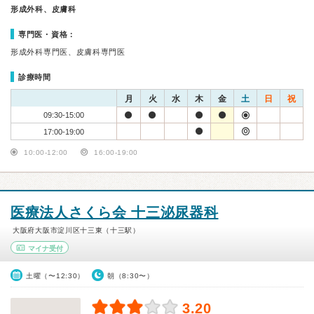
形成外科、皮膚科
専門医・資格：
形成外科専門医、皮膚科専門医
診療時間
月
火
水
木
金
土
日
祝
09:30-15:00
17:00-19:00
10:00-12:00
16:00-19:00
医療法人さくら会 十三泌尿器科
大阪府大阪市淀川区十三東（十三駅）
マイナ受付
土曜（〜12:30）
朝（8:30〜）
3.20