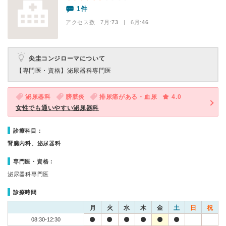
1件
アクセス数 7月:
73
| 6月:
46
尖圭コンジローマについて
【専門医・資格】
泌尿器科専門医
泌尿器科
膀胱炎
排尿痛がある・血尿
4.0
女性でも通いやすい泌尿器科
診療科目：
腎臓内科、泌尿器科
専門医・資格：
泌尿器科専門医
診療時間
月
火
水
木
金
土
日
祝
08:30-12:30