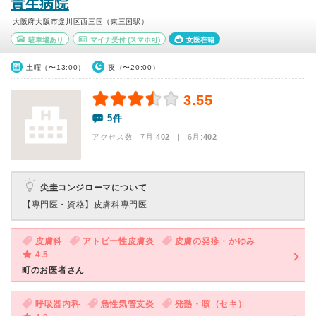
貴生病院
大阪府大阪市淀川区西三国（東三国駅）
駐車場あり
マイナ受付
(スマホ可)
女医在籍
土曜（〜13:00）
夜（〜20:00）
3.55
5件
アクセス数 7月:
402
| 6月:
402
尖圭コンジローマについて
【専門医・資格】
皮膚科専門医
皮膚科
アトピー性皮膚炎
皮膚の発疹・かゆみ
4.5
町のお医者さん
呼吸器内科
急性気管支炎
発熱・咳（セキ）