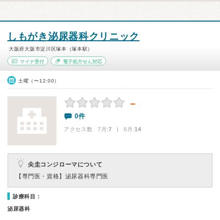
しもがき泌尿器科クリニック
大阪府大阪市淀川区塚本（塚本駅）
マイナ受付
電子処方せん対応
土曜（〜12:00）
－
0件
アクセス数 7月:
7
| 6月:
14
尖圭コンジローマについて
【専門医・資格】
泌尿器科専門医
診療科目：
泌尿器科