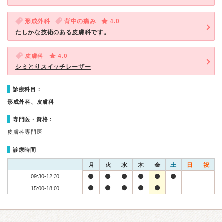
形成外科
背中の痛み
4.0
たしかな技術のある皮膚科です。
皮膚科
4.0
シミとりスイッチレーザー
診療科目：
形成外科、皮膚科
専門医・資格：
皮膚科専門医
診療時間
月
火
水
木
金
土
日
祝
09:30-12:30
15:00-18:00