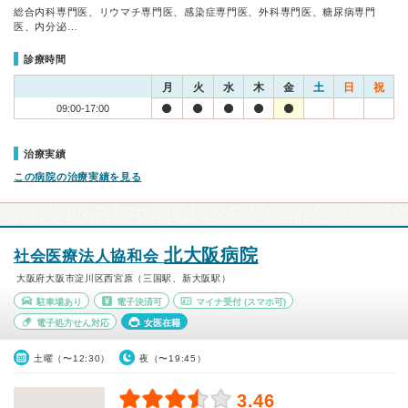
総合内科専門医、リウマチ専門医、感染症専門医、外科専門医、糖尿病専門
医、内分泌…
診療時間
月
火
水
木
金
土
日
祝
09:00-17:00
治療実績
この病院の治療実績を見る
北大阪病院
社会医療法人協和会
大阪府大阪市淀川区西宮原（三国駅、新大阪駅）
駐車場あり
電子決済可
マイナ受付
(スマホ可)
電子処方せん対応
女医在籍
土曜（〜12:30）
夜（〜19:45）
3.46