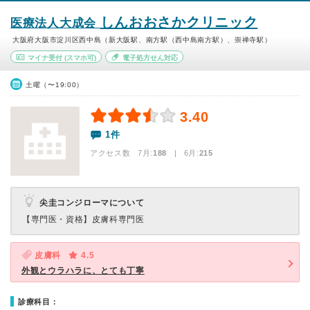
しんおおさかクリニック
医療法人大成会
大阪府大阪市淀川区西中島（新大阪駅、南方駅（西中島南方駅）、崇禅寺駅）
マイナ受付
(スマホ可)
電子処方せん対応
土曜（〜19:00）
3.40
1件
アクセス数 7月:
188
| 6月:
215
尖圭コンジローマについて
【専門医・資格】
皮膚科専門医
皮膚科
4.5
外観とウラハラに、とても丁寧
診療科目：