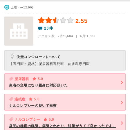
土曜（〜12:00）
2.55
23件
アクセス数 7月:
1,684
| 6月:
1,822
尖圭コンジローマについて
【専門医・資格】
泌尿器科専門医、皮膚科専門医
泌尿器科
5.0
患者の立場になり親身に対応頂いた
過眠症
5.0
ナルコレプシーの疑いで診察
ナルコレプシー
5.0
昼間の極度の眠気。病気とわかり、対策がうてて良かったです。