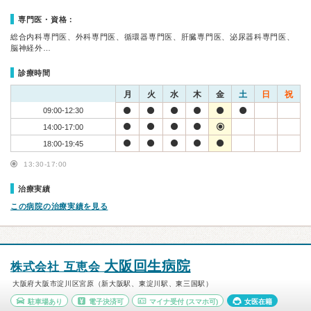
専門医・資格：
総合内科専門医、外科専門医、循環器専門医、肝臓専門医、泌尿器科専門医、
脳神経外…
診療時間
月
火
水
木
金
土
日
祝
09:00-12:30
14:00-17:00
18:00-19:45
13:30-17:00
治療実績
この病院の治療実績を見る
大阪回生病院
株式会社 互恵会
大阪府大阪市淀川区宮原（新大阪駅、東淀川駅、東三国駅）
駐車場あり
電子決済可
マイナ受付
(スマホ可)
女医在籍