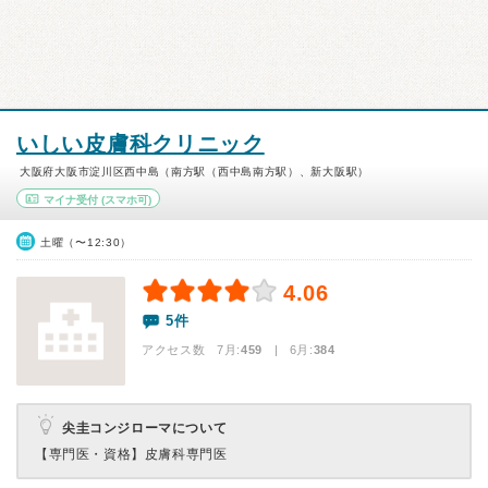
いしい皮膚科クリニック
大阪府大阪市淀川区西中島（南方駅（西中島南方駅）、新大阪駅）
マイナ受付
(スマホ可)
土曜（〜12:30）
4.06
5件
アクセス数 7月:
459
| 6月:
384
尖圭コンジローマについて
【専門医・資格】
皮膚科専門医