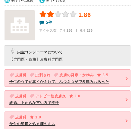
土曜（〜12:30）
夜（〜19:30）
1.86
5件
アクセス数 7月:
286
| 6月:
256
尖圭コンジローマについて
【専門医・資格】
皮膚科専門医
皮膚科
虫刺され
皮膚の発疹・かゆみ
3.5
子供のうでが赤くかぶれて、ぶつぶつができ痒みもあった
皮膚科
アトピー性皮膚炎
1.0
終始、上からな言い方で不快
皮膚科
1.0
受付の態度と処方箋のミス