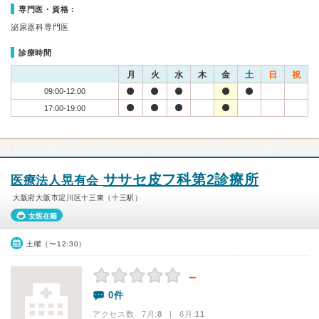
専門医・資格：
泌尿器科専門医
診療時間
月
火
水
木
金
土
日
祝
09:00-12:00
17:00-19:00
ササセ皮フ科第2診療所
医療法人晃有会
大阪府大阪市淀川区十三東（十三駅）
女医在籍
土曜（〜12:30）
－
0件
アクセス数 7月:
8
| 6月:
11