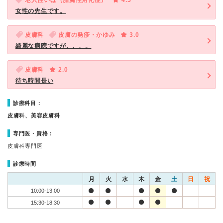
老人性いぼ（脂漏性角化症）
4.5
女性の先生です。
皮膚科
皮膚の発疹・かゆみ
3.0
綺麗な病院ですが、、、。
皮膚科
2.0
待ち時間長い
診療科目：
皮膚科、美容皮膚科
専門医・資格：
皮膚科専門医
診療時間
月
火
水
木
金
土
日
祝
10:00-13:00
15:30-18:30