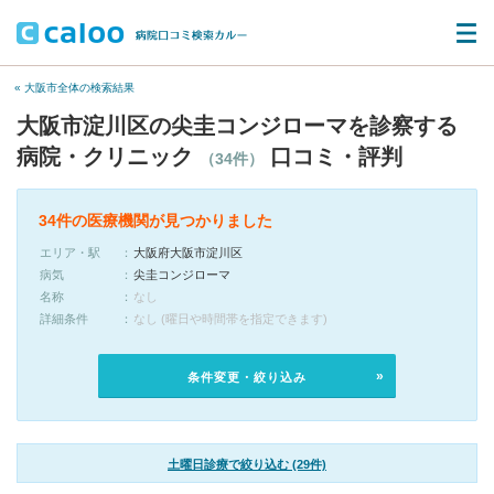
« 大阪市全体の検索結果
大阪市淀川区の尖圭コンジローマを診察する
病院・クリニック
口コミ・評判
（34件）
34件の医療機関が見つかりました
エリア・駅
大阪府大阪市淀川区
病気
尖圭コンジローマ
名称
なし
詳細条件
なし (曜日や時間帯を指定できます)
条件変更・絞り込み
土曜日診療で絞り込む (29件)