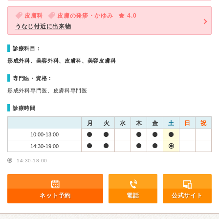
皮膚科
皮膚の発疹・かゆみ
4.0
うなじ付近に出来物
診療科目：
形成外科、美容外科、皮膚科、美容皮膚科
専門医・資格：
形成外科専門医、皮膚科専門医
診療時間
月
火
水
木
金
土
日
祝
10:00-13:00
14:30-19:00
14:30-18:00
ネット予約
電話
公式サイト