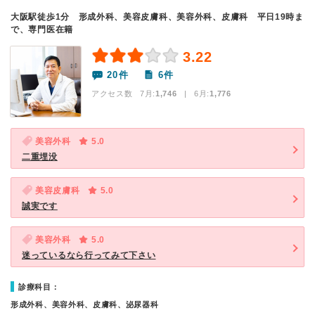
大阪駅徒歩1分 形成外科、美容皮膚科、美容外科、皮膚科 平日19時ま
で、専門医在籍
3.22
20件
6件
アクセス数 7月:
1,746
| 6月:
1,776
美容外科
5.0
二重埋没
美容皮膚科
5.0
誠実です
美容外科
5.0
迷っているなら行ってみて下さい
診療科目：
形成外科、美容外科、皮膚科、泌尿器科