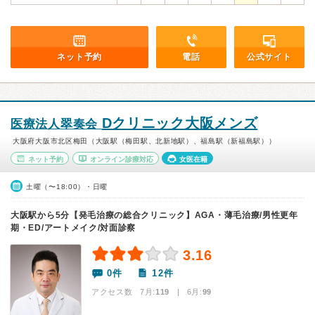
ネット予約
電話
公式サイト
Dクリニック大阪メンズ
医療法人翠奏会
大阪府大阪市北区梅田（大阪駅（梅田駅、北新地駅）、福島駅（新福島駅））
ネット予約
オンライン診療対応
女医在籍
土曜（〜18:00）・日曜
大阪駅から5分【発毛治療の総合クリニック】AGA・薄毛治療/男性更年
期・ED/アートメイク/対面診察
3.16
0件
12件
アクセス数 7月:
119
| 6月:
99