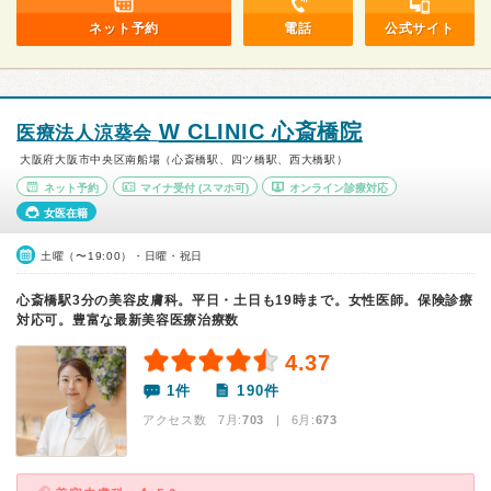
ネット予約
電話
公式サイト
W CLINIC 心斎橋院
医療法人涼葵会
大阪府大阪市中央区南船場（心斎橋駅、四ツ橋駅、西大橋駅）
ネット予約
マイナ受付
(スマホ可)
オンライン診療対応
女医在籍
土曜（〜19:00）・日曜・祝日
心斎橋駅3分の美容皮膚科。平日・土日も19時まで。女性医師。保険診療
対応可。豊富な最新美容医療治療数
4.37
1件
190件
アクセス数 7月:
703
| 6月:
673