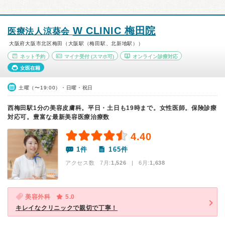
W CLINIC 梅田院
医療法人涼葵会
大阪府大阪市北区梅田（大阪駅（梅田駅、北新地駅））
ネット予約
マイナ受付
(スマホ可)
オンライン診療対応
女医在籍
土曜（〜19:00）・日曜・祝日
西梅田駅1分の美容皮膚科。平日・土日も19時まで。女性医師。保険診療
対応可。豊富な最新美容医療治療数
4.40
1件
165件
アクセス数 7月:
1,526
| 6月:
1,638
美容外科
5.0
キレイなクリニックで親切で丁寧！