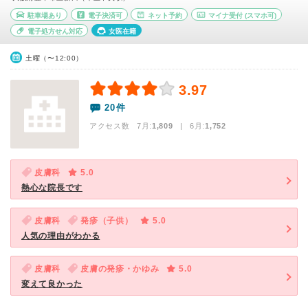
駐車場あり
電子決済可
ネット予約
マイナ受付
(スマホ可)
電子処方せん対応
女医在籍
土曜（〜12:00）
3.97
20件
アクセス数 7月:
1,809
| 6月:
1,752
皮膚科
5.0
熱心な院長です
皮膚科
発疹（子供）
5.0
人気の理由がわかる
皮膚科
皮膚の発疹・かゆみ
5.0
変えて良かった