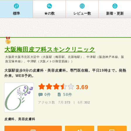
標準
★の数
レビュー数
新着・更新
大阪梅田皮フ科スキンクリニック
大阪府大阪市北区大淀中（大阪駅（梅田駅、北新地駅）、中津駅（阪急神戸本線、阪
急宝塚本線）、中津駅（大阪メトロ御堂筋線））
大阪駅徒歩9分の皮膚科・美容皮膚科。専門医在籍。平日19時まで。発熱
外来。WEB予約。
3.69
0件
58件
アクセス数 7月:
373
| 6月:
302
皮膚科、美容皮膚科