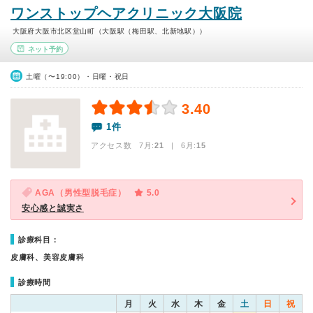
ワンストップヘアクリニック大阪院
大阪府大阪市北区堂山町（大阪駅（梅田駅、北新地駅））
ネット予約
土曜（〜19:00）・日曜・祝日
3.40
1件
アクセス数 7月:
21
| 6月:
15
AGA（男性型脱毛症）
5.0
安心感と誠実さ
診療科目：
皮膚科、美容皮膚科
診療時間
月
火
水
木
金
土
日
祝