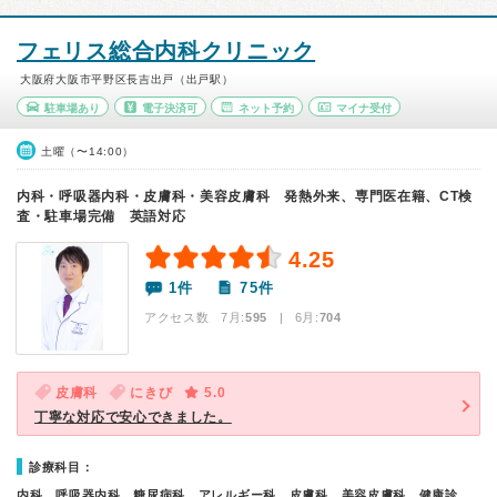
フェリス総合内科クリニック
大阪府大阪市平野区長吉出戸（出戸駅）
駐車場あり
電子決済可
ネット予約
マイナ受付
土曜（〜14:00）
内科・呼吸器内科・皮膚科・美容皮膚科 発熱外来、専門医在籍、CT検
査・駐車場完備 英語対応
4.25
1件
75件
アクセス数 7月:
595
| 6月:
704
皮膚科
にきび
5.0
丁寧な対応で安心できました。
診療科目：
内科、呼吸器内科、糖尿病科、アレルギー科、皮膚科、美容皮膚科、健康診