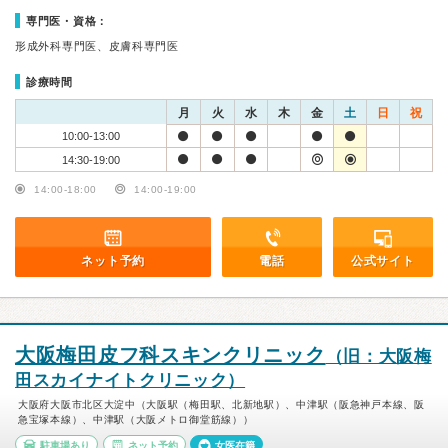
専門医・資格：
形成外科専門医、皮膚科専門医
診療時間
月
火
水
木
金
土
日
祝
10:00-13:00
14:30-19:00
14:00-18:00
14:00-19:00
ネット予約
電話
公式サイト
大阪梅田皮フ科スキンクリニック
（旧：大阪梅
田スカイナイトクリニック）
大阪府大阪市北区大淀中（大阪駅（梅田駅、北新地駅）、中津駅（阪急神戸本線、阪
急宝塚本線）、中津駅（大阪メトロ御堂筋線））
駐車場あり
ネット予約
女医在籍