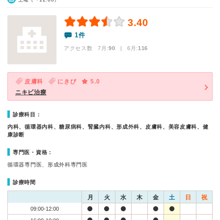
3.40
1件
アクセス数 7月:
90
| 6月:
116
皮膚科
にきび
5.0
ニキビ治療
診療科目：
内科、循環器内科、糖尿病科、腎臓内科、形成外科、皮膚科、美容皮膚科、健
康診断
専門医・資格：
循環器専門医、形成外科専門医
診療時間
月
火
水
木
金
土
日
祝
09:00-12:00