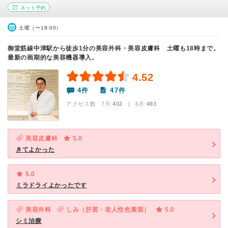
ネット予約
土曜（〜18:00）
御堂筋線中津駅から徒歩1分の美容外科・美容皮膚科 土曜も18時まで。
最新の画期的な美容機器導入。
4.52
4件
47件
アクセス数 7月:
402
| 6月:
493
美容皮膚科
5.0
きてよかった
5.0
ミラドライよかったです
美容外科
しみ（肝斑・老人性色素斑）
5.0
シミ治療