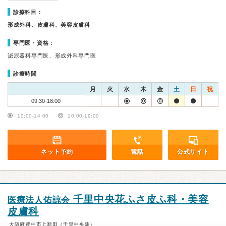
診療科目：
形成外科、皮膚科、美容皮膚科
専門医・資格：
泌尿器科専門医、形成外科専門医
診療時間
月
火
水
木
金
土
日
祝
09:30-18:00
10:00-14:00
10:00-19:00
ネット予約
電話
公式サイト
千里中央花ふさ皮ふ科・美容
医療法人佑諒会
皮膚科
大阪府豊中市上新田（千里中央駅）