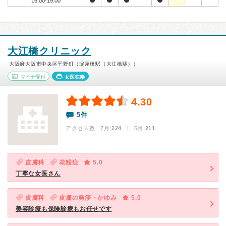
16:00-19:00
大江橋クリニック
大阪府大阪市中央区平野町（淀屋橋駅（大江橋駅））
マイナ受付
女医在籍
4.30
5件
アクセス数 7月:
224
| 6月:
211
皮膚科
花粉症
5.0
丁寧な女医さん
皮膚科
皮膚の発疹・かゆみ
5.0
美容診療も保険診療もお任せです