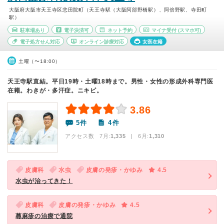
大阪府大阪市天王寺区悲田院町（天王寺駅（大阪阿部野橋駅）、阿倍野駅、寺田町
駅）
駐車場あり
電子決済可
ネット予約
マイナ受付
(スマホ可)
電子処方せん対応
オンライン診療対応
女医在籍
土曜（〜18:00）
天王寺駅直結。平日19時・土曜18時まで。男性・女性の形成外科専門医
在籍。わきが・多汗症。ニキビ。
3.86
5件
4件
アクセス数 7月:
1,335
| 6月:
1,310
皮膚科
水虫
皮膚の発疹・かゆみ
4.5
水虫が治ってきた！
皮膚科
皮膚の発疹・かゆみ
4.5
蕁麻疹の治療で通院