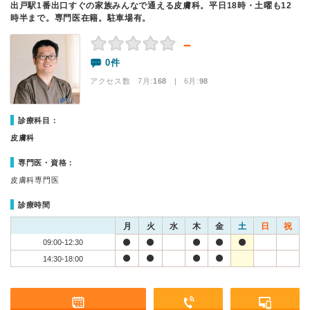
出戸駅1番出口すぐの家族みんなで通える皮膚科。平日18時・土曜も12
時半まで。専門医在籍。駐車場有。
－
0件
アクセス数 7月:
168
| 6月:
98
診療科目：
皮膚科
専門医・資格：
皮膚科専門医
診療時間
月
火
水
木
金
土
日
祝
09:00-12:30
14:30-18:00