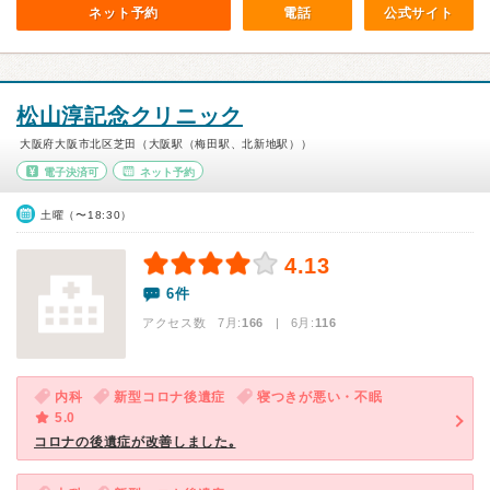
ネット予約
電話
公式サイト
松山淳記念クリニック
大阪府大阪市北区芝田（大阪駅（梅田駅、北新地駅））
電子決済可
ネット予約
土曜（〜18:30）
4.13
6件
アクセス数 7月:
166
| 6月:
116
内科
新型コロナ後遺症
寝つきが悪い・不眠
5.0
コロナの後遺症が改善しました｡