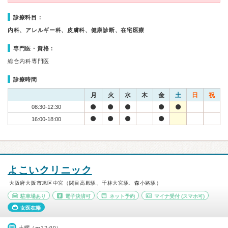
診療科目：
内科、アレルギー科、皮膚科、健康診断、在宅医療
専門医・資格：
総合内科専門医
診療時間
月
火
水
木
金
土
日
祝
08:30-12:30
16:00-18:00
よこいクリニック
大阪府大阪市旭区中宮（関目高殿駅、千林大宮駅、森小路駅）
駐車場あり
電子決済可
ネット予約
マイナ受付
(スマホ可)
女医在籍
土曜（〜12:00）