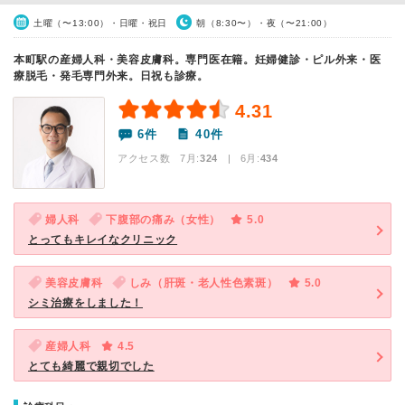
土曜（〜13:00）・日曜・祝日
朝（8:30〜）・夜（〜21:00）
本町駅の産婦人科・美容皮膚科。専門医在籍。妊婦健診・ピル外来・医
療脱毛・発毛専門外来。日祝も診療。
4.31
6件
40件
アクセス数 7月:
324
| 6月:
434
婦人科
下腹部の痛み（女性）
5.0
とってもキレイなクリニック
美容皮膚科
しみ（肝斑・老人性色素斑）
5.0
シミ治療をしました！
産婦人科
4.5
とても綺麗で親切でした