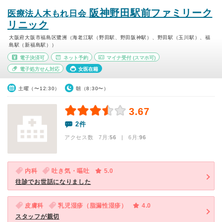
阪神野田駅前ファミリーク
医療法人木もれ日会
リニック
大阪府大阪市福島区鷺洲（海老江駅（野田駅、野田阪神駅）、野田駅（玉川駅）、福
島駅（新福島駅））
電子決済可
ネット予約
マイナ受付
(スマホ可)
電子処方せん対応
女医在籍
土曜（〜12:30）
朝（8:30〜）
3.67
2件
アクセス数 7月:
56
| 6月:
96
内科
吐き気・嘔吐
5.0
往診でお世話になりました
皮膚科
乳児湿疹（脂漏性湿疹）
4.0
スタッフが親切