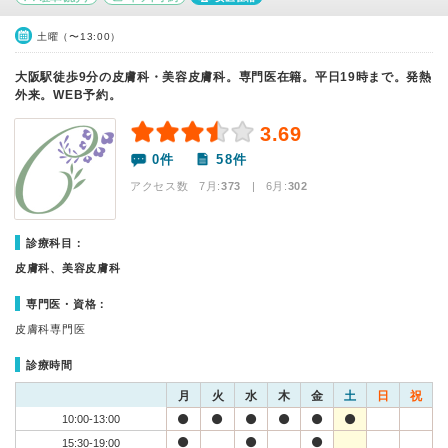
土曜（〜13:00）
大阪駅徒歩9分の皮膚科・美容皮膚科。専門医在籍。平日19時まで。発熱
外来。WEB予約。
3.69
0件
58件
アクセス数 7月:
373
| 6月:
302
診療科目：
皮膚科、美容皮膚科
専門医・資格：
皮膚科専門医
診療時間
月
火
水
木
金
土
日
祝
10:00-13:00
15:30-19:00