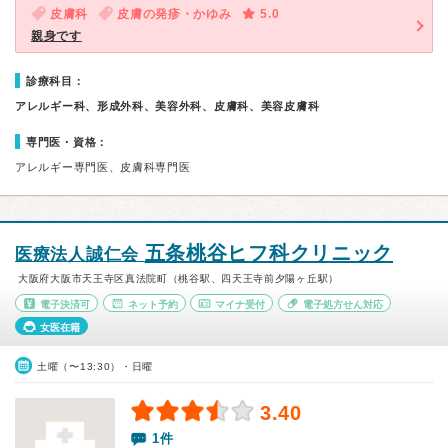
皮膚科
皮膚の発疹・かゆみ
5.0
親身です
診療科目：
アレルギー科、形成外科、美容外科、皮膚科、美容皮膚科
専門医・資格：
アレルギー専門医、皮膚科専門医
五条桃谷ヒフ科クリニック
医療法人誠仁会
大阪府大阪市天王寺区真法院町（桃谷駅、四天王寺前夕陽ヶ丘駅）
電子決済可
ネット予約
マイナ受付
電子処方せん対応
女医在籍
土曜（〜13:30）・日曜
3.40
1件