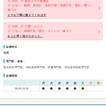
内科
新型コロナ後遺症
だるい・動悸・息切れ・食欲不振・体調不良・疲れ・寝つきが悪い・不眠・ストレス
5.0
とても丁寧に教えてくれます
内科
口唇ヘルペス
だるい・体調不良・疲れ・ストレス
4.5
もっと早く知りたかった。
診療科目：
内科
専門医・資格：
総合内科専門医、消化器病専門医、肝臓専門医、消化器内視鏡専門医
診療時間
月
火
水
木
金
土
日
祝
09:30-18:30