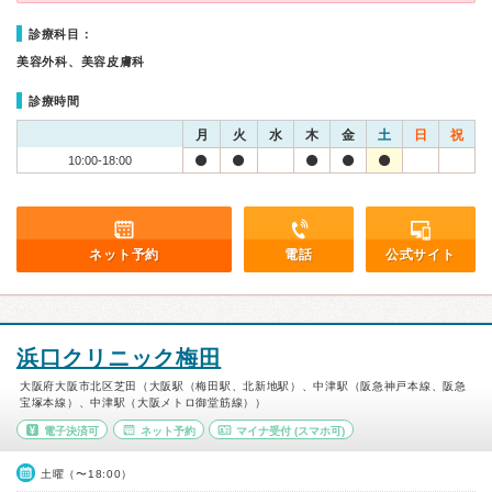
診療科目：
美容外科、美容皮膚科
診療時間
月
火
水
木
金
土
日
祝
10:00-18:00
ネット予約
電話
公式サイト
浜口クリニック梅田
大阪府大阪市北区芝田（大阪駅（梅田駅、北新地駅）、中津駅（阪急神戸本線、阪急
宝塚本線）、中津駅（大阪メトロ御堂筋線））
電子決済可
ネット予約
マイナ受付
(スマホ可)
土曜（〜18:00）