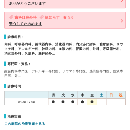
ありがとうございます
歯科口腔外科
親知らず
5.0
安心してたのめます
診療科目：
内科、呼吸器内科、循環器内科、消化器内科、内分泌代謝科、糖尿病科、リウ
マチ科、アレルギー科、神経内科、血液内科、腎臓内科、外科、呼吸器外科、
消化器外科、乳腺科、脳神経外…
専門医・資格：
総合内科専門医、アレルギー専門医、リウマチ専門医、感染症専門医、血液専
門医、外…
診療時間
月
火
水
木
金
土
日
祝
08:30-17:00
治療実績
この病院の治療実績を見る