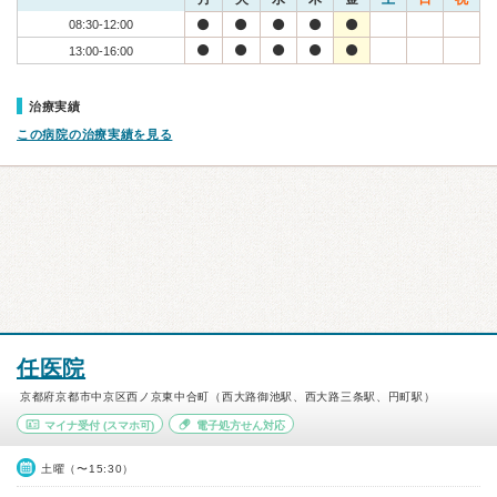
08:30-12:00
13:00-16:00
治療実績
この病院の治療実績を見る
任医院
京都府京都市中京区西ノ京東中合町（西大路御池駅、西大路三条駅、円町駅）
マイナ受付
(スマホ可)
電子処方せん対応
土曜（〜15:30）