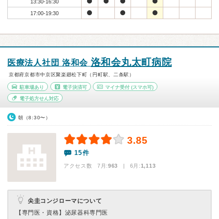
13:30-16:30
17:00-19:30
洛和会丸太町病院
医療法人社団 洛和会
京都府京都市中京区聚楽廻松下町（円町駅、二条駅）
駐車場あり
電子決済可
マイナ受付
(スマホ可)
電子処方せん対応
朝（8:30〜）
3.85
15件
アクセス数 7月:
963
| 6月:
1,113
尖圭コンジローマについて
【専門医・資格】
泌尿器科専門医