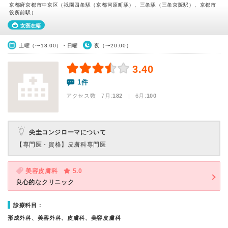
京都府京都市中京区（祇園四条駅（京都河原町駅）、三条駅（三条京阪駅）、京都市
役所前駅）
女医在籍
土曜（〜18:00）・日曜
夜（〜20:00）
3.40
1件
アクセス数 7月:
182
| 6月:
100
尖圭コンジローマについて
【専門医・資格】
皮膚科専門医
美容皮膚科
5.0
良心的なクリニック
診療科目：
形成外科、美容外科、皮膚科、美容皮膚科