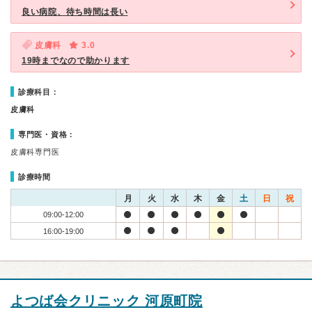
良い病院、待ち時間は長い
皮膚科
3.0
19時までなので助かります
診療科目：
皮膚科
専門医・資格：
皮膚科専門医
診療時間
月
火
水
木
金
土
日
祝
09:00-12:00
16:00-19:00
よつば会クリニック 河原町院