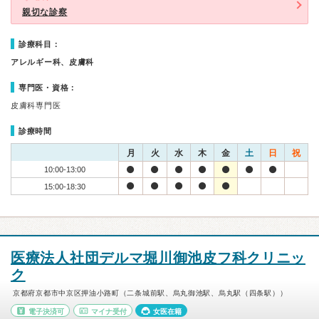
親切な診察
診療科目：
アレルギー科、皮膚科
専門医・資格：
皮膚科専門医
診療時間
月
火
水
木
金
土
日
祝
10:00-13:00
15:00-18:30
医療法人社団デルマ堀川御池皮フ科クリニッ
ク
京都府京都市中京区押油小路町（二条城前駅、烏丸御池駅、烏丸駅（四条駅））
電子決済可
マイナ受付
女医在籍