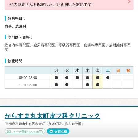
他の患者さんを配慮した、行き届いた対応です
診療科目：
内科、皮膚科
専門医・資格：
総合内科専門医、糖尿病専門医、呼吸器専門医、皮膚科専門医、放射線科専門
医
診療時間
月
火
水
木
金
土
日
祝
09:00-13:00
17:00-19:00
からすま丸太町皮フ科クリニック
京都府京都市中京区大倉町（丸太町駅、烏丸御池駅）
マイナ受付
(スマホ可)
女医在籍