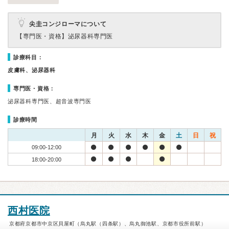
尖圭コンジローマについて
【専門医・資格】
泌尿器科専門医
診療科目：
皮膚科、泌尿器科
専門医・資格：
泌尿器科専門医、超音波専門医
診療時間
月
火
水
木
金
土
日
祝
09:00-12:00
18:00-20:00
西村医院
京都府京都市中京区貝屋町（烏丸駅（四条駅）、烏丸御池駅、京都市役所前駅）