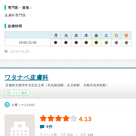
専門医・資格：
皮膚科専門医
診療時間
月
火
水
木
金
土
日
祝
19:00-21:00
10:00-13:00
ワタナベ皮膚科
京都府京都市中京区瓦之町（烏丸御池駅、丸太町駅、京都市役所前駅）
マイナ受付
土曜（〜12:00）
4.13
4件
アクセス数 7月:
111
| 6月:
149