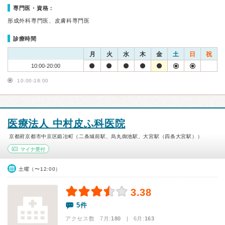
専門医・資格：
形成外科専門医、皮膚科専門医
診療時間
月
火
水
木
金
土
日
祝
10:00-20:00
10:00-18:00
医療法人 中村皮ふ科医院
京都府京都市中京区鍛冶町（二条城前駅、烏丸御池駅、大宮駅（四条大宮駅））
マイナ受付
土曜（〜12:00）
3.38
5件
アクセス数 7月:
180
| 6月:
163