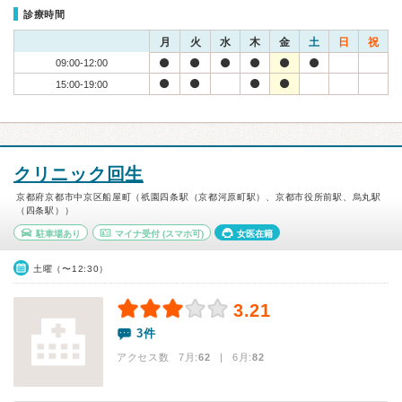
診療時間
月
火
水
木
金
土
日
祝
09:00-12:00
15:00-19:00
クリニック回生
京都府京都市中京区船屋町（祇園四条駅（京都河原町駅）、京都市役所前駅、烏丸駅
（四条駅））
駐車場あり
マイナ受付
(スマホ可)
女医在籍
土曜（〜12:30）
3.21
3件
アクセス数 7月:
62
| 6月:
82