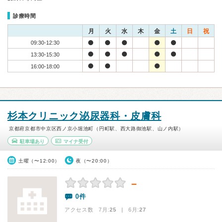
診療時間
月
火
水
木
金
土
日
祝
09:30-12:30
13:30-15:30
16:00-18:00
杉本クリニック泌尿器科・皮膚科
京都府京都市中京区西ノ京小堀池町（円町駅、西大路御池駅、山ノ内駅）
駐車場あり
マイナ受付
土曜（〜12:00）
夜（〜20:00）
－
0件
アクセス数 7月:
25
| 6月:
27