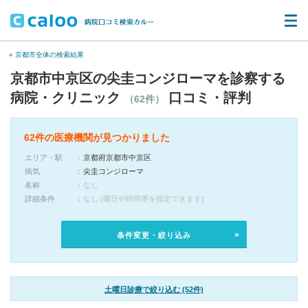
« 京都市全体の検索結果
京都市中京区の尖圭コンジローマを診察する
病院・クリニック
口コミ・評判
（62件）
62件の医療機関が見つかりました
エリア・駅
京都府京都市中京区
病気
尖圭コンジローマ
名称
なし
詳細条件
なし (曜日や時間帯を指定できます)
条件変更・絞り込み
土曜日診療で絞り込む (52件)