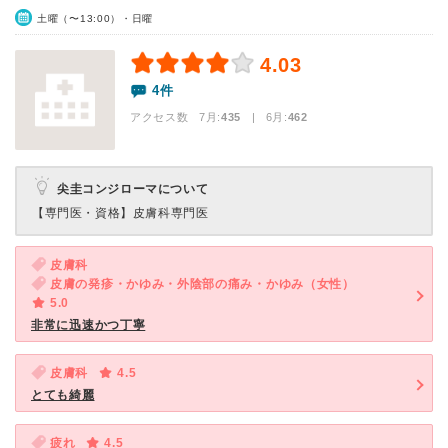
土曜（〜13:00）・日曜
4.03
4件
アクセス数 7月:
435
| 6月:
462
尖圭コンジローマについて
【専門医・資格】
皮膚科専門医
皮膚科
皮膚の発疹・かゆみ・外陰部の痛み・かゆみ（女性）
5.0
非常に迅速かつ丁寧
皮膚科
4.5
とても綺麗
疲れ
4.5