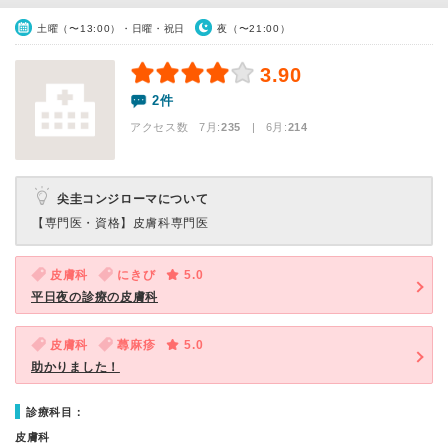
土曜（〜13:00）・日曜・祝日
夜（〜21:00）
3.90
2件
アクセス数 7月:
235
| 6月:
214
尖圭コンジローマについて
【専門医・資格】
皮膚科専門医
皮膚科
にきび
5.0
平日夜の診療の皮膚科
皮膚科
蕁麻疹
5.0
助かりました！
診療科目：
皮膚科