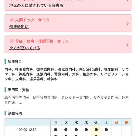
地元の人に愛されている診療所
人間ドック
3.5
健康診断に
胃痛・腹痛・体調不良
3.5
夕方が空いている
診療科目：
内科、呼吸器内科、循環器内科、消化器内科、内分泌代謝科、糖尿病科、リウ
マチ科、神経内科、血液内科、腎臓内科、外科、整形外科、リハビリテーショ
ン科、皮膚科、泌尿器科、精神科
専門医・資格：
総合内科専門医、総合診療専門医、アレルギー専門医、リウマチ専門医、外科
専門医、…
診療時間
月
火
水
木
金
土
日
祝
09:00-12:30