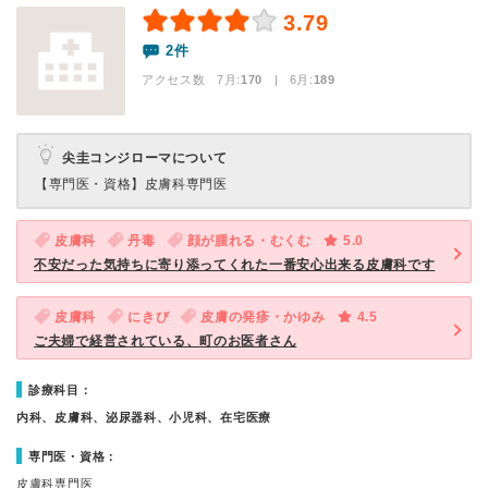
3.79
2件
アクセス数 7月:
170
| 6月:
189
尖圭コンジローマについて
【専門医・資格】
皮膚科専門医
皮膚科
丹毒
顔が腫れる・むくむ
5.0
不安だった気持ちに寄り添ってくれた一番安心出来る皮膚科です
皮膚科
にきび
皮膚の発疹・かゆみ
4.5
ご夫婦で経営されている、町のお医者さん
診療科目：
内科、皮膚科、泌尿器科、小児科、在宅医療
専門医・資格：
皮膚科専門医