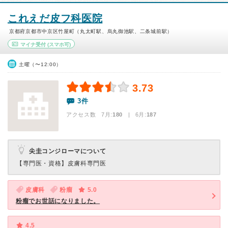
これえだ皮フ科医院
京都府京都市中京区竹屋町（丸太町駅、烏丸御池駅、二条城前駅）
マイナ受付
(スマホ可)
土曜（〜12:00）
3.73
3件
アクセス数 7月:
180
| 6月:
187
尖圭コンジローマについて
【専門医・資格】
皮膚科専門医
皮膚科
粉瘤
5.0
粉瘤でお世話になりました。
4.5