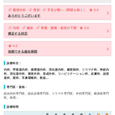
整形外科
骨折
手足が痛い（関節を除く）
5.0
ありがとうございます
内科
腸炎
胃痛・腹痛・急性の下痢
5.0
満足する対応
5.0
信頼できる総合病院
診療科目：
内科、呼吸器内科、循環器内科、消化器内科、糖尿病科、リウマチ科、神経内
科、消化器外科、整形外科、形成外科、リハビリテーション科、皮膚科、泌尿
器科、眼科、耳鼻咽喉科、救急…
専門医・資格：
総合内科専門医、総合診療専門医、リウマチ専門医、外科専門医、糖尿病専門
医、循環…
診療時間
月
火
水
木
金
土
日
祝