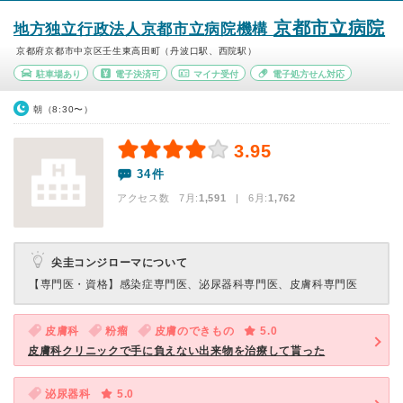
京都市立病院
地方独立行政法人京都市立病院機構
京都府京都市中京区壬生東高田町（丹波口駅、西院駅）
駐車場あり
電子決済可
マイナ受付
電子処方せん対応
朝（8:30〜）
3.95
34件
アクセス数 7月:
1,591
| 6月:
1,762
尖圭コンジローマについて
【専門医・資格】
感染症専門医、泌尿器科専門医、皮膚科専門医
皮膚科
粉瘤
皮膚のできもの
5.0
皮膚科クリニックで手に負えない出来物を治療して貰った
泌尿器科
5.0