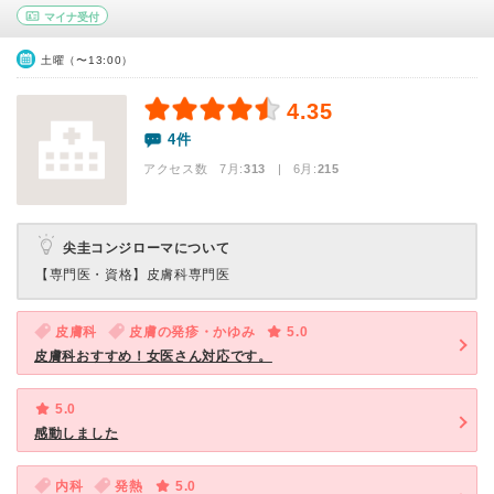
マイナ受付
土曜（〜13:00）
4.35
4件
アクセス数 7月:
313
| 6月:
215
尖圭コンジローマについて
【専門医・資格】
皮膚科専門医
皮膚科
皮膚の発疹・かゆみ
5.0
皮膚科おすすめ！女医さん対応です。
5.0
感動しました
内科
発熱
5.0