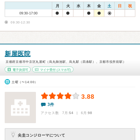
月
火
水
木
金
土
日
祝
09:30-17:00
09:30-12:30
新屋医院
京都府京都市中京区丸屋町（烏丸御池駅、烏丸駅（四条駅）、京都市役所前駅）
電子決済可
マイナ受付
(スマホ可)
土曜（〜14:00）
3.88
3件
アクセス数 7月:
54
| 6月:
98
尖圭コンジローマについて