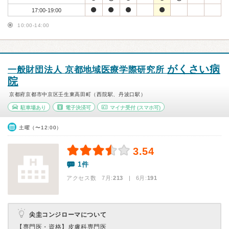
17:00-19:00
10:00-14:00
がくさい病
一般財団法人 京都地域医療学際研究所
院
京都府京都市中京区壬生東高田町（西院駅、丹波口駅）
駐車場あり
電子決済可
マイナ受付
(スマホ可)
土曜（〜12:00）
3.54
1件
アクセス数 7月:
213
| 6月:
191
尖圭コンジローマについて
【専門医・資格】
皮膚科専門医