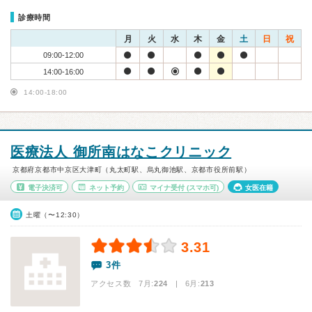
診療時間
月
火
水
木
金
土
日
祝
09:00-12:00
14:00-16:00
14:00-18:00
医療法人 御所南はなこクリニック
京都府京都市中京区大津町（丸太町駅、烏丸御池駅、京都市役所前駅）
電子決済可
ネット予約
マイナ受付
(スマホ可)
女医在籍
土曜（〜12:30）
3.31
3件
アクセス数 7月:
224
| 6月:
213