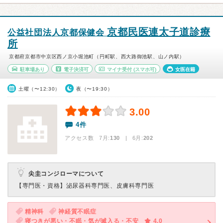
京都民医連太子道診療
公益社団法人京都保健会
所
京都府京都市中京区西ノ京小堀池町（円町駅、西大路御池駅、山ノ内駅）
駐車場あり
電子決済可
マイナ受付
(スマホ可)
女医在籍
土曜（〜12:30）
夜（〜19:30）
3.00
4件
アクセス数 7月:
130
| 6月:
202
尖圭コンジローマについて
【専門医・資格】
泌尿器科専門医、皮膚科専門医
精神科
神経質不眠症
寝つきが悪い・不眠・気が滅入る・不安
4.0