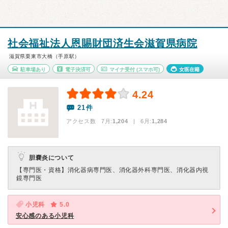
社会福祉法人恩賜財団済生会滋賀県病院
滋賀県栗東市大橋（手原駅）
駐車場あり
電子決済可
マイナ受付
(スマホ可)
女医在籍
4.24
21件
アクセス数 7月:
1,204
| 6月:
1,284
胆嚢炎について
【専門医・資格】
消化器病専門医、消化器外科専門医、消化器内視
鏡専門医
小児科
5.0
安心感のある小児科