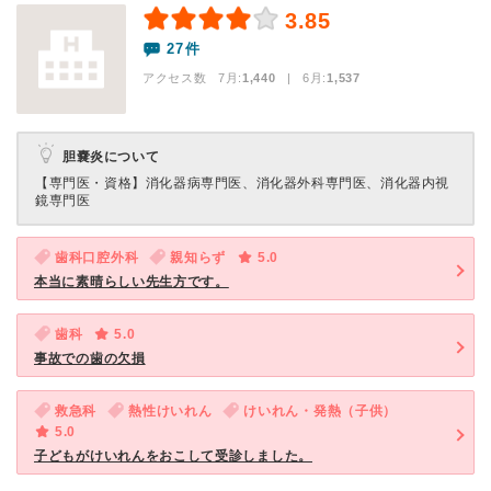
3.85
27件
アクセス数 7月:
1,440
| 6月:
1,537
胆嚢炎について
【専門医・資格】
消化器病専門医、消化器外科専門医、消化器内視
鏡専門医
歯科口腔外科
親知らず
5.0
本当に素晴らしい先生方です。
歯科
5.0
事故での歯の欠損
救急科
熱性けいれん
けいれん・発熱（子供）
5.0
子どもがけいれんをおこして受診しました。