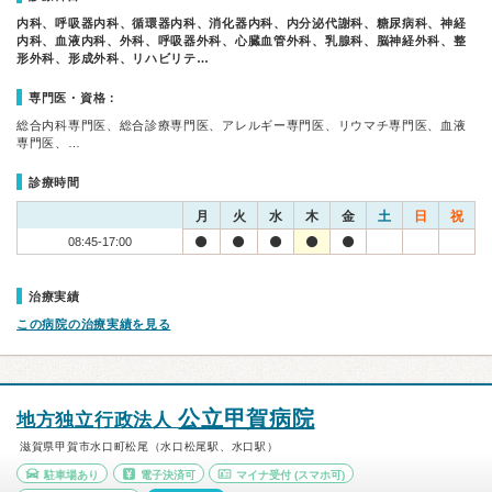
内科、呼吸器内科、循環器内科、消化器内科、内分泌代謝科、糖尿病科、神経
内科、血液内科、外科、呼吸器外科、心臓血管外科、乳腺科、脳神経外科、整
形外科、形成外科、リハビリテ…
専門医・資格：
総合内科専門医、総合診療専門医、アレルギー専門医、リウマチ専門医、血液
専門医、…
診療時間
月
火
水
木
金
土
日
祝
08:45-17:00
治療実績
この病院の治療実績を見る
公立甲賀病院
地方独立行政法人
滋賀県甲賀市水口町松尾（水口松尾駅、水口駅）
駐車場あり
電子決済可
マイナ受付
(スマホ可)