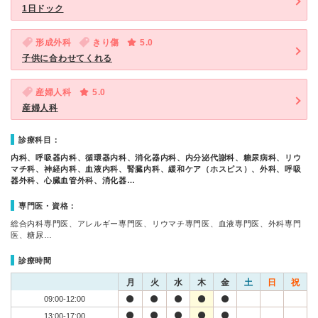
1日ドック
形成外科
きり傷
5.0
子供に合わせてくれる
産婦人科
5.0
産婦人科
診療科目：
内科、呼吸器内科、循環器内科、消化器内科、内分泌代謝科、糖尿病科、リウ
マチ科、神経内科、血液内科、腎臓内科、緩和ケア（ホスピス）、外科、呼吸
器外科、心臓血管外科、消化器…
専門医・資格：
総合内科専門医、アレルギー専門医、リウマチ専門医、血液専門医、外科専門
医、糖尿…
診療時間
月
火
水
木
金
土
日
祝
09:00-12:00
13:00-17:00