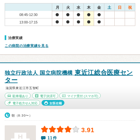
月
火
水
木
金
土
日
祝
08:45-12:30
13:00-17:15
治療実績
この病院の治療実績を見る
東近江総合医療セン
独立行政法人 国立病院機構
ター
滋賀県東近江市五智町
駐車場あり
電子決済可
マイナ受付
(スマホ可)
電子処方せん対応
女医在籍
朝（8:30〜）
3.91
11件