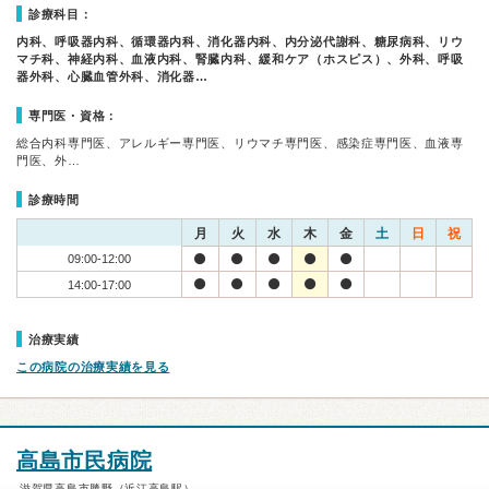
診療科目：
内科、呼吸器内科、循環器内科、消化器内科、内分泌代謝科、糖尿病科、リウ
マチ科、神経内科、血液内科、腎臓内科、緩和ケア（ホスピス）、外科、呼吸
器外科、心臓血管外科、消化器…
専門医・資格：
総合内科専門医、アレルギー専門医、リウマチ専門医、感染症専門医、血液専
門医、外…
診療時間
月
火
水
木
金
土
日
祝
09:00-12:00
14:00-17:00
治療実績
この病院の治療実績を見る
高島市民病院
滋賀県高島市勝野（近江高島駅）