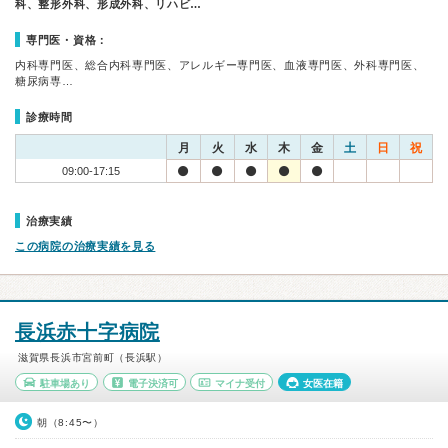
科、整形外科、形成外科、リハビ…
専門医・資格：
内科専門医、総合内科専門医、アレルギー専門医、血液専門医、外科専門医、
糖尿病専…
診療時間
月
火
水
木
金
土
日
祝
09:00-17:15
治療実績
この病院の治療実績を見る
長浜赤十字病院
滋賀県長浜市宮前町（長浜駅）
駐車場あり
電子決済可
マイナ受付
女医在籍
朝（8:45〜）