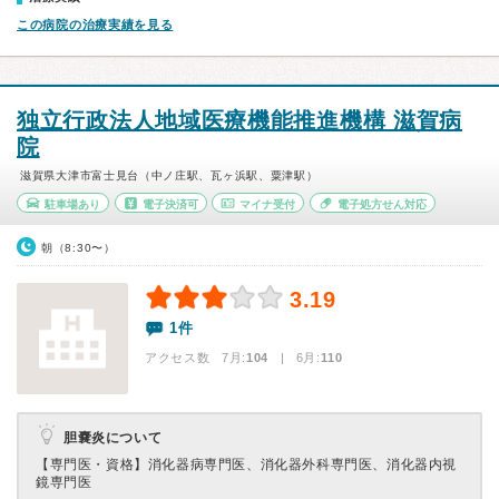
この病院の治療実績を見る
独立行政法人地域医療機能推進機構 滋賀病
院
滋賀県大津市富士見台（中ノ庄駅、瓦ヶ浜駅、粟津駅）
駐車場あり
電子決済可
マイナ受付
電子処方せん対応
朝（8:30〜）
3.19
1件
アクセス数 7月:
104
| 6月:
110
胆嚢炎について
【専門医・資格】
消化器病専門医、消化器外科専門医、消化器内視
鏡専門医