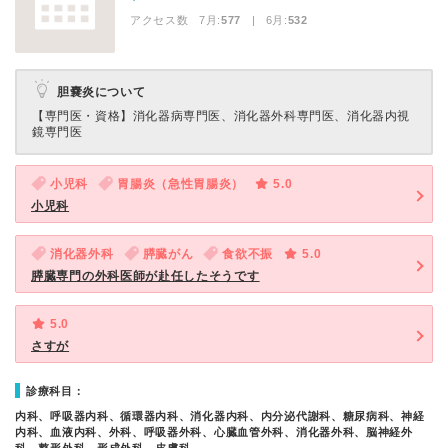
アクセス数 7月:
577
| 6月:
532
胆嚢炎について
【専門医・資格】
消化器病専門医、消化器外科専門医、消化器内視
鏡専門医
小児科
胃腸炎（急性胃腸炎）
5.0
小児科
消化器外科
膵臓がん
食欲不振
5.0
膵臓専門の外科医師が赴任したそうです
5.0
さすが
診療科目：
内科、呼吸器内科、循環器内科、消化器内科、内分泌代謝科、糖尿病科、神経
内科、血液内科、外科、呼吸器外科、心臓血管外科、消化器外科、脳神経外