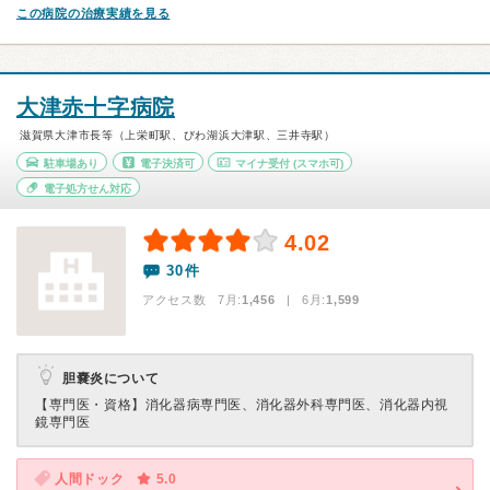
この病院の治療実績を見る
大津赤十字病院
滋賀県大津市長等（上栄町駅、びわ湖浜大津駅、三井寺駅）
駐車場あり
電子決済可
マイナ受付
(スマホ可)
電子処方せん対応
4.02
30件
アクセス数 7月:
1,456
| 6月:
1,599
胆嚢炎について
【専門医・資格】
消化器病専門医、消化器外科専門医、消化器内視
鏡専門医
人間ドック
5.0