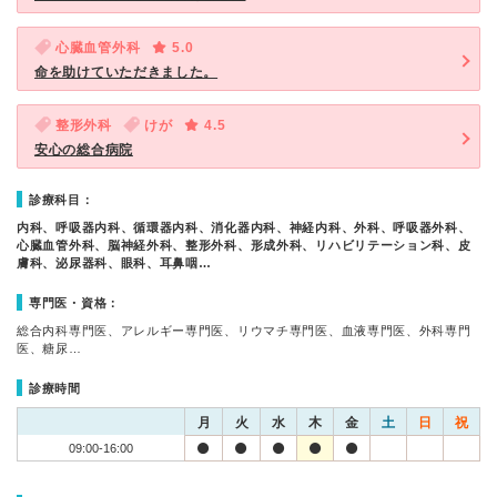
心臓血管外科
5.0
命を助けていただきました。
整形外科
けが
4.5
安心の総合病院
診療科目：
内科、呼吸器内科、循環器内科、消化器内科、神経内科、外科、呼吸器外科、
心臓血管外科、脳神経外科、整形外科、形成外科、リハビリテーション科、皮
膚科、泌尿器科、眼科、耳鼻咽…
専門医・資格：
総合内科専門医、アレルギー専門医、リウマチ専門医、血液専門医、外科専門
医、糖尿…
診療時間
月
火
水
木
金
土
日
祝
09:00-16:00