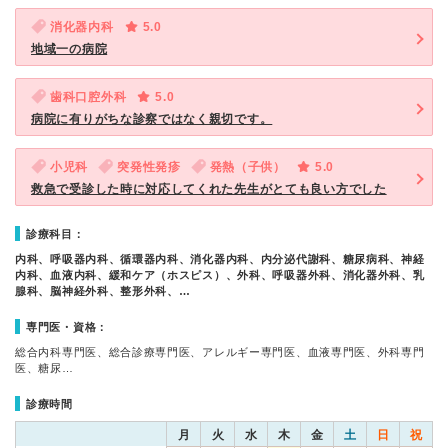
消化器内科
5.0
地域一の病院
歯科口腔外科
5.0
病院に有りがちな診察ではなく親切です。
小児科
突発性発疹
発熱（子供）
5.0
救急で受診した時に対応してくれた先生がとても良い方でした
診療科目：
内科、呼吸器内科、循環器内科、消化器内科、内分泌代謝科、糖尿病科、神経
内科、血液内科、緩和ケア（ホスピス）、外科、呼吸器外科、消化器外科、乳
腺科、脳神経外科、整形外科、…
専門医・資格：
総合内科専門医、総合診療専門医、アレルギー専門医、血液専門医、外科専門
医、糖尿…
診療時間
月
火
水
木
金
土
日
祝