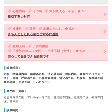
心療内科
うつ病
気が滅入る・不安
5.0
親切丁寧の対応
皮膚科
湿疹
皮膚のかぶれ
5.0
きちんとした良心的なご対応に感謝
産婦人科
子宮内膜症
下腹部の痛み（女性）・生理不順（女性）
5.0
安心して受診できる病院です
診療科目：
内科、呼吸器内科、循環器内科、消化器内科、神経内科、緩和ケア（ホスピ
ス）、外科、呼吸器外科、心臓血管外科、消化器外科、乳腺科、脳神経外科、
整形外科、形成外科、リハビリテ…
専門医・資格：
総合内科専門医、アレルギー専門医、感染症専門医、血液専門医、外科専門
医、糖尿病…
診療時間