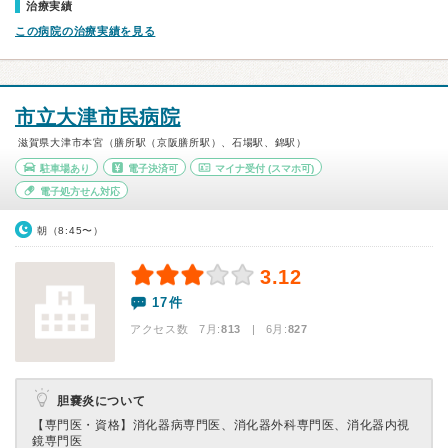
治療実績
この病院の治療実績を見る
市立大津市民病院
滋賀県大津市本宮（膳所駅（京阪膳所駅）、石場駅、錦駅）
駐車場あり
電子決済可
マイナ受付
(スマホ可)
電子処方せん対応
朝（8:45〜）
3.12
17件
アクセス数 7月:
813
| 6月:
827
胆嚢炎について
【専門医・資格】
消化器病専門医、消化器外科専門医、消化器内視
鏡専門医