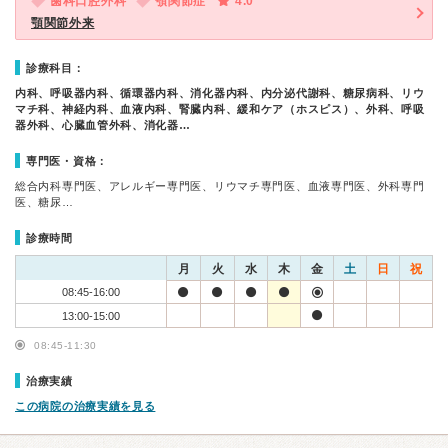
歯科口腔外科
顎関節症
4.0
顎関節外来
診療科目：
内科、呼吸器内科、循環器内科、消化器内科、内分泌代謝科、糖尿病科、リウ
マチ科、神経内科、血液内科、腎臓内科、緩和ケア（ホスピス）、外科、呼吸
器外科、心臓血管外科、消化器…
専門医・資格：
総合内科専門医、アレルギー専門医、リウマチ専門医、血液専門医、外科専門
医、糖尿…
診療時間
月
火
水
木
金
土
日
祝
08:45-16:00
13:00-15:00
08:45-11:30
治療実績
この病院の治療実績を見る