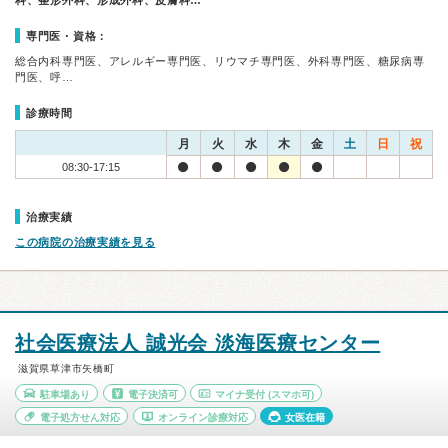
科、整形外科、形成外科、皮膚科…
専門医・資格：
総合内科専門医、アレルギー専門医、リウマチ専門医、外科専門医、糖尿病専
門医、呼…
診療時間
月
火
水
木
金
土
日
祝
08:30-17:15
治療実績
この病院の治療実績を見る
社会医療法人 誠光会 淡海医療センター
滋賀県草津市矢橋町
駐車場あり
電子決済可
マイナ受付
(スマホ可)
電子処方せん対応
オンライン診療対応
女医在籍