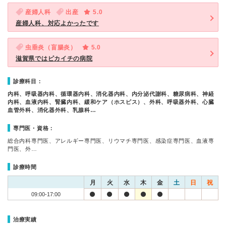
産婦人科
出産
5.0
産婦人科、対応よかったです
虫垂炎（盲腸炎）
5.0
滋賀県ではピカイチの病院
診療科目：
内科、呼吸器内科、循環器内科、消化器内科、内分泌代謝科、糖尿病科、神経
内科、血液内科、腎臓内科、緩和ケア（ホスピス）、外科、呼吸器外科、心臓
血管外科、消化器外科、乳腺科…
専門医・資格：
総合内科専門医、アレルギー専門医、リウマチ専門医、感染症専門医、血液専
門医、外…
診療時間
月
火
水
木
金
土
日
祝
09:00-17:00
治療実績