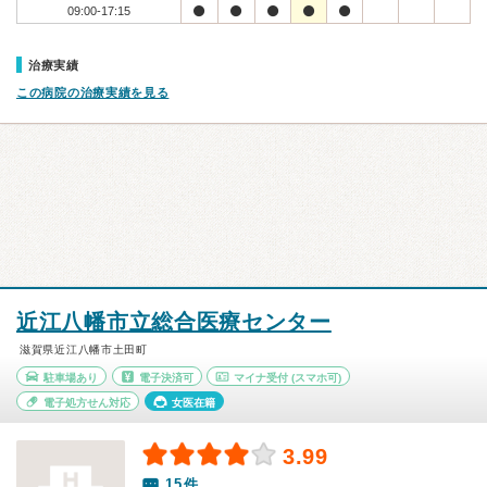
09:00-17:15
治療実績
この病院の治療実績を見る
近江八幡市立総合医療センター
滋賀県近江八幡市土田町
駐車場あり
電子決済可
マイナ受付
(スマホ可)
電子処方せん対応
女医在籍
3.99
15件