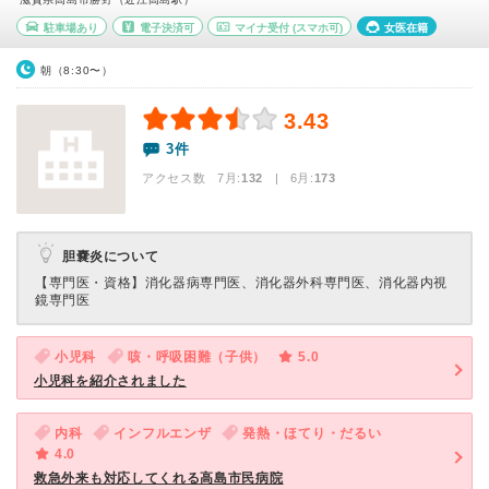
駐車場あり
電子決済可
マイナ受付
(スマホ可)
女医在籍
朝（8:30〜）
3.43
3件
アクセス数 7月:
132
| 6月:
173
胆嚢炎について
【専門医・資格】
消化器病専門医、消化器外科専門医、消化器内視
鏡専門医
小児科
咳・呼吸困難（子供）
5.0
小児科を紹介されました
内科
インフルエンザ
発熱・ほてり・だるい
4.0
救急外来も対応してくれる高島市民病院