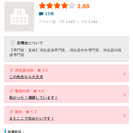
3.88
13件
アクセス数 7月:
1,123
| 6月:
1,142
胆嚢炎について
【専門医・資格】
消化器病専門医、消化器外科専門医、消化器内視
鏡専門医
消化器内科
5.0
この先生なら大丈夫
整形外科
5.0
助かった！感謝しています！
産科
5.0
またここで生みたいです！
診療科目：