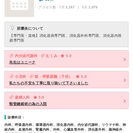
アクセス数 7月:
1,167
| 6月:
1,075
胆嚢炎について
【専門医・資格】
消化器病専門医、消化器外科専門医、消化器内視
鏡専門医
内分泌代謝科
むくみ
5.0
先生はユニーク
小児科
咳・呼吸困難（子供）
5.0
私たちの不安を丁寧に取り除いて下さいました
産婦人科
5.0
頸管縫縮術の為の入院
診療科目：
内科、呼吸器内科、循環器内科、消化器内科、内分泌代謝科、リウマチ科、神
経内科、血液内科、腎臓内科、外科、心臓血管外科、消化器外科、脳神経外