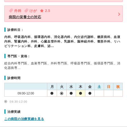
外科
けが
2.5
病院の栄養士の対応
診療科目：
内科、呼吸器内科、循環器内科、消化器内科、内分泌代謝科、糖尿病科、血液
内科、腎臓内科、外科、心臓血管外科、乳腺科、脳神経外科、整形外科、リハ
ビリテーション科、皮膚科、泌…
専門医・資格：
総合内科専門医、血液専門医、外科専門医、呼吸器専門医、循環器専門医、消
化器病専…
診療時間
月
火
水
木
金
土
日
祝
09:00-12:00
08:30-12:00
治療実績
この病院の治療実績を見る