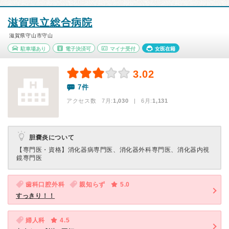
滋賀県立総合病院
滋賀県守山市守山
駐車場あり
電子決済可
マイナ受付
女医在籍
3.02
7件
アクセス数 7月:
1,030
| 6月:
1,131
胆嚢炎について
【専門医・資格】
消化器病専門医、消化器外科専門医、消化器内視
鏡専門医
歯科口腔外科
親知らず
5.0
すっきり！！
婦人科
4.5