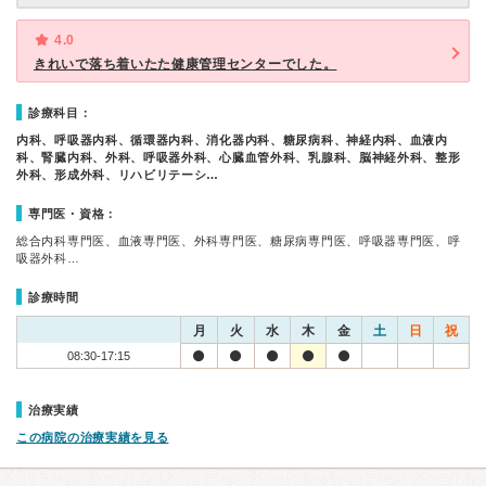
4.0
きれいで落ち着いたた健康管理センターでした。
診療科目：
内科、呼吸器内科、循環器内科、消化器内科、糖尿病科、神経内科、血液内
科、腎臓内科、外科、呼吸器外科、心臓血管外科、乳腺科、脳神経外科、整形
外科、形成外科、リハビリテーシ…
専門医・資格：
総合内科専門医、血液専門医、外科専門医、糖尿病専門医、呼吸器専門医、呼
吸器外科…
診療時間
月
火
水
木
金
土
日
祝
08:30-17:15
治療実績
この病院の治療実績を見る