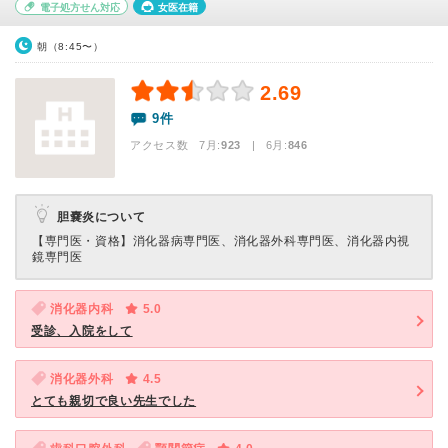
電子処方せん対応
女医在籍
朝（8:45〜）
2.69
9件
アクセス数 7月:
923
| 6月:
846
胆嚢炎について
【専門医・資格】
消化器病専門医、消化器外科専門医、消化器内視
鏡専門医
消化器内科
5.0
受診、入院をして
消化器外科
4.5
とても親切で良い先生でした