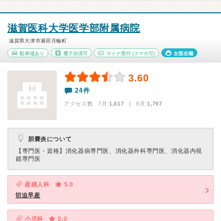
滋賀医科大学医学部附属病院
滋賀県大津市瀬田月輪町
駐車場あり
電子決済可
マイナ受付
(スマホ可)
女医在籍
3.60
24件
アクセス数 7月:
1,617
| 6月:
1,797
胆嚢炎について
【専門医・資格】
消化器病専門医、消化器外科専門医、消化器内視
鏡専門医
産婦人科
5.0
切迫早産
小児科
5.0