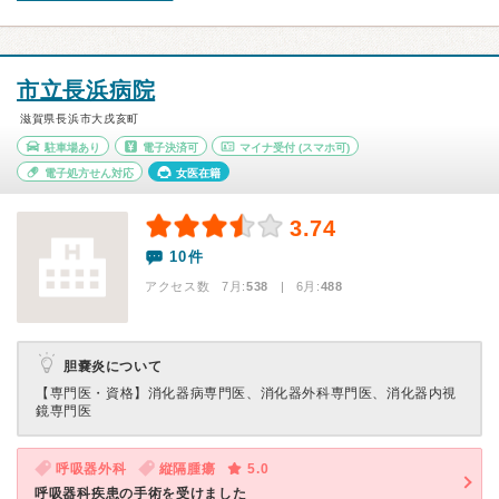
市立長浜病院
滋賀県長浜市大戌亥町
駐車場あり
電子決済可
マイナ受付
(スマホ可)
電子処方せん対応
女医在籍
3.74
10件
アクセス数 7月:
538
| 6月:
488
胆嚢炎について
【専門医・資格】
消化器病専門医、消化器外科専門医、消化器内視
鏡専門医
呼吸器外科
縦隔腫瘍
5.0
呼吸器科疾患の手術を受けました