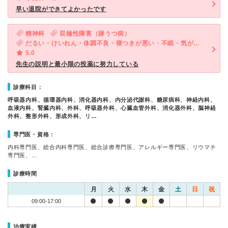
早い退院ができてよかったです
精神科
双極性障害（躁うつ病）
だるい・けいれん・体調不良・寝つきが悪い・不眠・気が滅入る・不安・気分が異常に高揚している・物忘れがひどい
5.0
先生の説明と最小限の投薬に努力している
診療科目：
呼吸器内科、循環器内科、消化器内科、内分泌代謝科、糖尿病科、神経内科、
血液内科、腎臓内科、外科、呼吸器外科、心臓血管外科、消化器外科、脳神経
外科、整形外科、形成外科、リ…
専門医・資格：
内科専門医、総合内科専門医、総合診療専門医、アレルギー専門医、リウマチ
専門医、…
診療時間
月
火
水
木
金
土
日
祝
09:00-17:00
治療実績