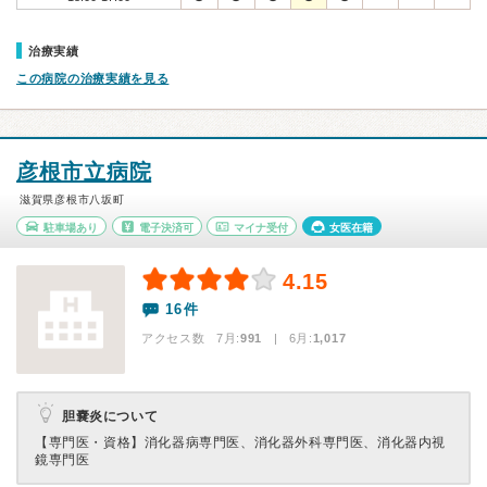
治療実績
この病院の治療実績を見る
彦根市立病院
滋賀県彦根市八坂町
駐車場あり
電子決済可
マイナ受付
女医在籍
4.15
16件
アクセス数 7月:
991
| 6月:
1,017
胆嚢炎について
【専門医・資格】
消化器病専門医、消化器外科専門医、消化器内視
鏡専門医