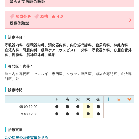
出会えて感謝の医師
形成外科
粉瘤
4.0
粉瘤体験談
診療科目：
呼吸器内科、循環器内科、消化器内科、内分泌代謝科、糖尿病科、神経内科、
血液内科、腎臓内科、緩和ケア（ホスピス）、外科、呼吸器外科、心臓血管外
科、乳腺科、脳神経外科、整形…
専門医・資格：
総合内科専門医、アレルギー専門医、リウマチ専門医、感染症専門医、血液専
門医、外…
診療時間
月
火
水
木
金
土
日
祝
09:00-12:00
13:00-17:00
治療実績
この病院の治療実績を見る