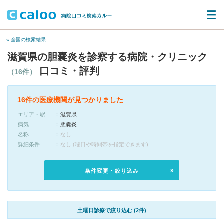
« 全国の検索結果
滋賀県の胆嚢炎を診察する病院・クリニック
口コミ・評判
（16件）
16件の医療機関が見つかりました
エリア・駅
滋賀県
病気
胆嚢炎
名称
なし
詳細条件
なし (曜日や時間帯を指定できます)
条件変更・絞り込み
土曜日診療で絞り込む (2件)