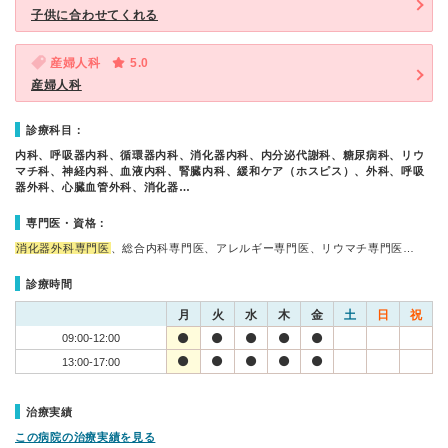
子供に合わせてくれる
産婦人科
5.0
産婦人科
診療科目：
内科、呼吸器内科、循環器内科、消化器内科、内分泌代謝科、糖尿病科、リウ
マチ科、神経内科、血液内科、腎臓内科、緩和ケア（ホスピス）、外科、呼吸
器外科、心臓血管外科、消化器…
専門医・資格：
消化器外科専門医
、総合内科専門医、アレルギー専門医、リウマチ専門医…
診療時間
月
火
水
木
金
土
日
祝
09:00-12:00
13:00-17:00
治療実績
この病院の治療実績を見る