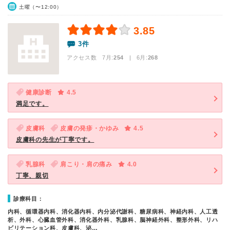
土曜（〜12:00）
3.85
3件
アクセス数 7月:
254
| 6月:
268
健康診断
4.5
満足です。
皮膚科
皮膚の発疹・かゆみ
4.5
皮膚科の先生が丁寧です。
乳腺科
肩こり・肩の痛み
4.0
丁寧、親切
診療科目：
内科、循環器内科、消化器内科、内分泌代謝科、糖尿病科、神経内科、人工透
析、外科、心臓血管外科、消化器外科、乳腺科、脳神経外科、整形外科、リハ
ビリテーション科、皮膚科、泌…