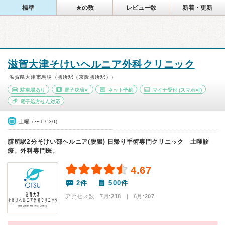
標準
★の数
レビュー数
新着・更新
滋賀大津そけいヘルニア外科クリニック
滋賀県大津市馬場（膳所駅（京阪膳所駅））
駐車場あり
電子決済可
ネット予約
マイナ受付
(スマホ可)
電子処方せん対応
土曜（〜17:30）
膳所駅2分そけい部ヘルニア(脱腸) 日帰り手術専門クリニック 土曜診
療。外科専門医。
4.67
2件
500件
アクセス数 7月:
218
| 6月:
207