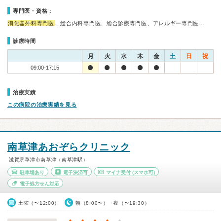
専門医・資格：
消化器外科専門医
、総合内科専門医、総合診療専門医、アレルギー専門医…
診療時間
月
火
水
木
金
土
日
祝
09:00-17:15
治療実績
この病院の治療実績を見る
南草津あおぞらクリニック
滋賀県草津市南草津（南草津駅）
駐車場あり
電子決済可
マイナ受付
(スマホ可)
電子処方せん対応
土曜（〜12:00）
朝（8:00〜）・夜（〜19:30）