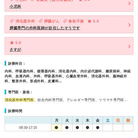
小児科
消化器外科
膵臓がん
食欲不振
5.0
膵臓専門の外科医師が赴任したそうです
5.0
さすが
診療科目：
内科、呼吸器内科、循環器内科、消化器内科、内分泌代謝科、糖尿病科、神経
内科、血液内科、外科、呼吸器外科、心臓血管外科、消化器外科、脳神経外
科、整形外科、形成外科、皮膚科…
専門医・資格：
消化器外科専門医
、総合内科専門医、アレルギー専門医、リウマチ専門医…
診療時間
月
火
水
木
金
土
日
祝
08:30-17:15