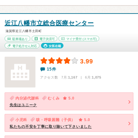
近江八幡市立総合医療センター
滋賀県近江八幡市土田町
駐車場あり
電子決済可
マイナ受付
(スマホ可)
電子処方せん対応
女医在籍
3.99
15件
アクセス数 7月:
1,167
| 6月:
1,075
内分泌代謝科
むくみ
5.0
先生はユニーク
小児科
咳・呼吸困難（子供）
5.0
私たちの不安を丁寧に取り除いて下さいました