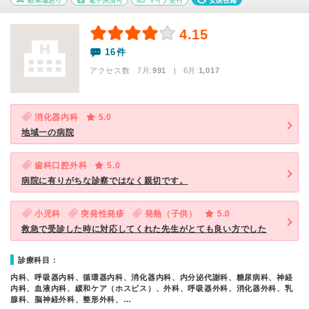
駐車場あり
電子決済可
マイナ受付
女医在籍
4.15
16件
アクセス数 7月:
991
| 6月:
1,017
消化器内科
5.0
地域一の病院
歯科口腔外科
5.0
病院に有りがちな診察ではなく親切です。
小児科
突発性発疹
発熱（子供）
5.0
救急で受診した時に対応してくれた先生がとても良い方でした
診療科目：
内科、呼吸器内科、循環器内科、消化器内科、内分泌代謝科、糖尿病科、神経
内科、血液内科、緩和ケア（ホスピス）、外科、呼吸器外科、消化器外科、乳
腺科、脳神経外科、整形外科、…