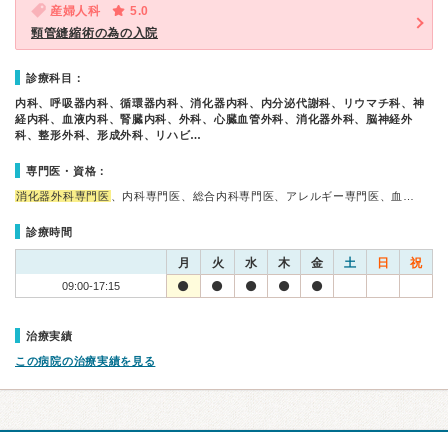
産婦人科
5.0
頸管縫縮術の為の入院
診療科目：
内科、呼吸器内科、循環器内科、消化器内科、内分泌代謝科、リウマチ科、神
経内科、血液内科、腎臓内科、外科、心臓血管外科、消化器外科、脳神経外
科、整形外科、形成外科、リハビ…
専門医・資格：
消化器外科専門医
、内科専門医、総合内科専門医、アレルギー専門医、血…
診療時間
月
火
水
木
金
土
日
祝
09:00-17:15
治療実績
この病院の治療実績を見る