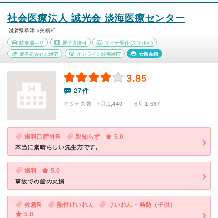
社会医療法人 誠光会 淡海医療センター
滋賀県草津市矢橋町
駐車場あり
電子決済可
マイナ受付
(スマホ可)
電子処方せん対応
オンライン診療対応
女医在籍
3.85
27件
アクセス数 7月:
1,440
| 6月:
1,537
歯科口腔外科
親知らず
5.0
本当に素晴らしい先生方です。
歯科
5.0
事故での歯の欠損
救急科
熱性けいれん
けいれん・発熱（子供）
5.0