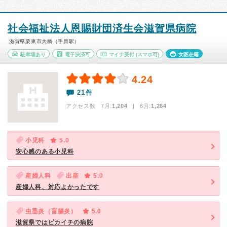
社会福祉法人恩賜財団済生会滋賀県病院
滋賀県栗東市大橋（手原駅）
駐車場あり
電子決済可
マイナ受付
(スマホ可)
女医在籍
4.24
21件
アクセス数 7月:
1,204
| 6月:
1,284
小児科
5.0
安心感のある小児科
産婦人科
出産
5.0
産婦人科、対応よかったです
虫垂炎（盲腸炎）
5.0
滋賀県ではピカイチの病院