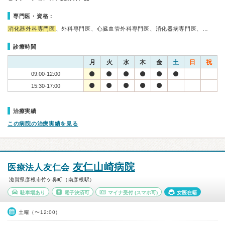
専門医・資格：
消化器外科専門医
、外科専門医、心臓血管外科専門医、消化器病専門医、…
診療時間
月
火
水
木
金
土
日
祝
09:00-12:00
15:30-17:00
治療実績
この病院の治療実績を見る
友仁山崎病院
医療法人友仁会
滋賀県彦根市竹ケ鼻町（南彦根駅）
駐車場あり
電子決済可
マイナ受付
(スマホ可)
女医在籍
土曜（〜12:00）