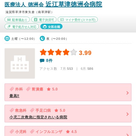
近江草津徳洲会病院
医療法人 徳洲会
滋賀県草津市東矢倉（南草津駅）
駐車場あり
電子決済可
マイナ受付
(スマホ可)
電子処方せん対応
女医在籍
土曜（〜12:00）
夜（〜20:00）
3.99
8件
アクセス数 7月:
553
| 6月:
586
外科
胃潰瘍
5.0
最高‼️
救急科
手足口病
5.0
小児二次救急に指定されいる病院
小児科
インフルエンザ
4.5