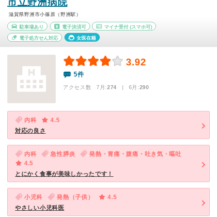
市立野洲病院
滋賀県野洲市小篠原（野洲駅）
駐車場あり
電子決済可
マイナ受付
(スマホ可)
電子処方せん対応
女医在籍
3.92
5件
アクセス数 7月:
274
| 6月:
290
内科
4.5
対応の良さ
内科
急性膵炎
発熱・胃痛・腹痛・吐き気・嘔吐
4.5
とにかく食事が美味しかったです！
小児科
発熱（子供）
4.5
やさしい小児科医