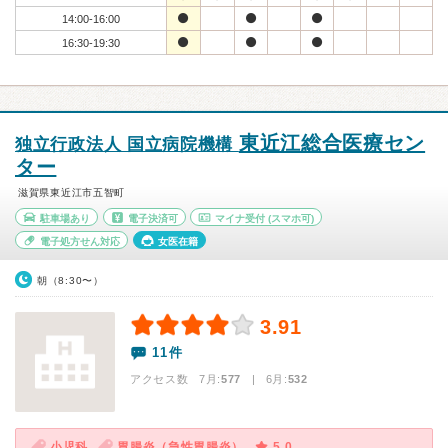
14:00-16:00
16:30-19:30
東近江総合医療セン
独立行政法人 国立病院機構
ター
滋賀県東近江市五智町
駐車場あり
電子決済可
マイナ受付
(スマホ可)
電子処方せん対応
女医在籍
朝（8:30〜）
3.91
11件
アクセス数 7月:
577
| 6月:
532
小児科
胃腸炎（急性胃腸炎）
5.0