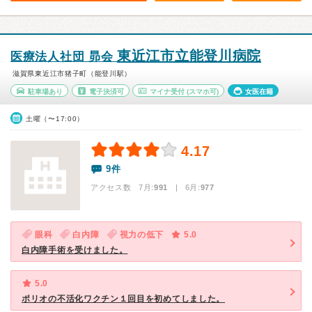
東近江市立能登川病院
医療法人社団 昴会
滋賀県東近江市猪子町（能登川駅）
駐車場あり
電子決済可
マイナ受付
(スマホ可)
女医在籍
土曜（〜17:00）
4.17
9件
アクセス数 7月:
991
| 6月:
977
眼科
白内障
視力の低下
5.0
白内障手術を受けました。
5.0
ポリオの不活化ワクチン１回目を初めてしました。