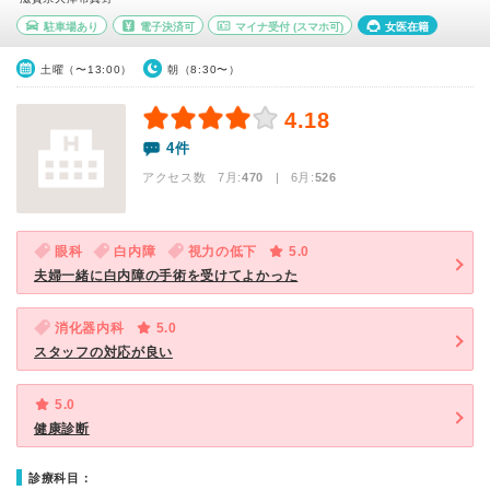
駐車場あり
電子決済可
マイナ受付
(スマホ可)
女医在籍
土曜（〜13:00）
朝（8:30〜）
4.18
4件
アクセス数 7月:
470
| 6月:
526
眼科
白内障
視力の低下
5.0
夫婦一緒に白内障の手術を受けてよかった
消化器内科
5.0
スタッフの対応が良い
5.0
健康診断
診療科目：