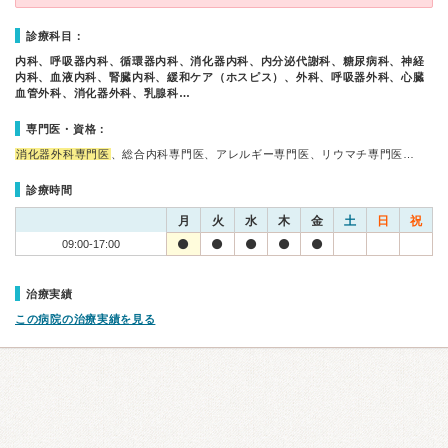
診療科目：
内科、呼吸器内科、循環器内科、消化器内科、内分泌代謝科、糖尿病科、神経
内科、血液内科、腎臓内科、緩和ケア（ホスピス）、外科、呼吸器外科、心臓
血管外科、消化器外科、乳腺科…
専門医・資格：
消化器外科専門医
、総合内科専門医、アレルギー専門医、リウマチ専門医…
診療時間
月
火
水
木
金
土
日
祝
09:00-17:00
治療実績
この病院の治療実績を見る