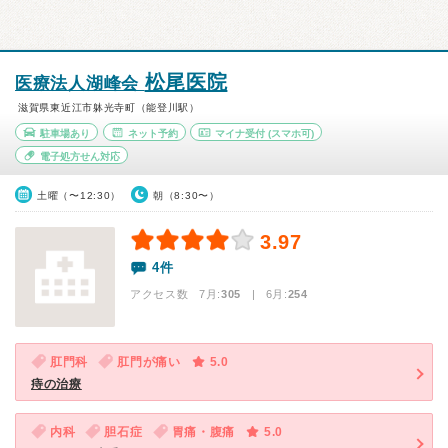
松尾医院
医療法人湖峰会
滋賀県東近江市躰光寺町（能登川駅）
駐車場あり
ネット予約
マイナ受付
(スマホ可)
電子処方せん対応
土曜（〜12:30）
朝（8:30〜）
3.97
4件
アクセス数 7月:
305
| 6月:
254
肛門科
肛門が痛い
5.0
痔の治療
内科
胆石症
胃痛・腹痛
5.0