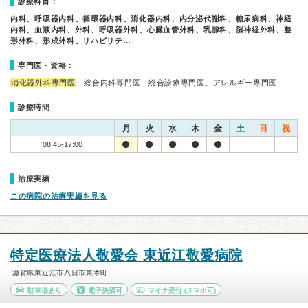
診療科目：
内科、呼吸器内科、循環器内科、消化器内科、内分泌代謝科、糖尿病科、神経
内科、血液内科、外科、呼吸器外科、心臓血管外科、乳腺科、脳神経外科、整
形外科、形成外科、リハビリテ…
専門医・資格：
消化器外科専門医
、総合内科専門医、総合診療専門医、アレルギー専門医…
診療時間
月
火
水
木
金
土
日
祝
08:45-17:00
治療実績
この病院の治療実績を見る
特定医療法人敬愛会 東近江敬愛病院
滋賀県東近江市八日市東本町
駐車場あり
電子決済可
マイナ受付
(スマホ可)