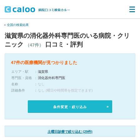
« 全国の検索結果
滋賀県の消化器外科専門医のいる病院・クリ
ニック
口コミ・評判
（47件）
47件の医療機関が見つかりました
エリア・駅
滋賀県
専門医・資格
消化器外科専門医
名称
なし
詳細条件
なし (曜日や時間帯を指定できます)
条件変更・絞り込み
土曜日診療で絞り込む (29件)