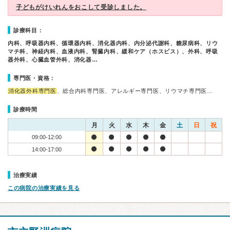
子どもがけいれんをおこして受診しました。
診療科目：
内科、呼吸器内科、循環器内科、消化器内科、内分泌代謝科、糖尿病科、リウ
マチ科、神経内科、血液内科、腎臓内科、緩和ケア（ホスピス）、外科、呼吸
器外科、心臓血管外科、消化器…
専門医・資格：
消化器外科専門医
、総合内科専門医、アレルギー専門医、リウマチ専門医…
診療時間
月
火
水
木
金
土
日
祝
09:00-12:00
14:00-17:00
治療実績
この病院の治療実績を見る