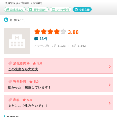
滋賀県長浜市宮前町（長浜駅）
駐車場あり
電子決済可
マイナ受付
女医在籍
朝（8:45〜）
3.88
13件
アクセス数 7月:
1,123
| 6月:
1,142
消化器内科
5.0
この先生なら大丈夫
整形外科
5.0
助かった！感謝しています！
産科
5.0
またここで生みたいです！