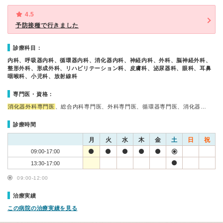
4.5
予防接種で行きました
診療科目：
内科、呼吸器内科、循環器内科、消化器内科、神経内科、外科、脳神経外科、
整形外科、形成外科、リハビリテーション科、皮膚科、泌尿器科、眼科、耳鼻
咽喉科、小児科、放射線科
専門医・資格：
消化器外科専門医
、総合内科専門医、外科専門医、循環器専門医、消化器…
診療時間
月
火
水
木
金
土
日
祝
09:00-17:00
13:30-17:00
09:00-12:00
治療実績
この病院の治療実績を見る