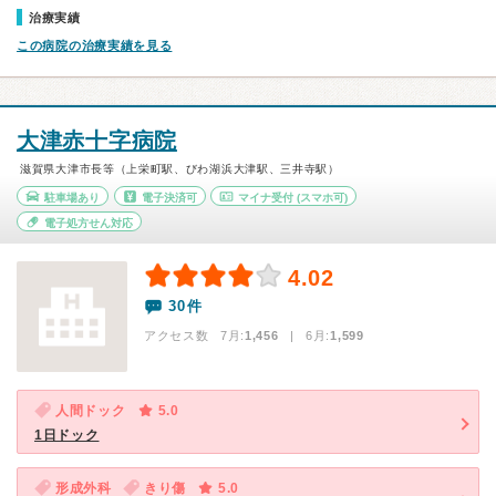
治療実績
この病院の治療実績を見る
大津赤十字病院
滋賀県大津市長等（上栄町駅、びわ湖浜大津駅、三井寺駅）
駐車場あり
電子決済可
マイナ受付
(スマホ可)
電子処方せん対応
4.02
30件
アクセス数 7月:
1,456
| 6月:
1,599
人間ドック
5.0
1日ドック
形成外科
きり傷
5.0