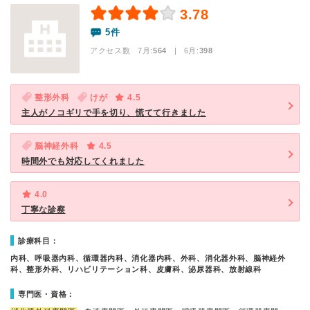
3.78
5件
アクセス数 7月:
564
| 6月:
398
整形外科
けが
4.5
主人がノコギリで手を切り、慌てて行きました
脳神経外科
4.5
時間外でも対応してくれました
4.0
丁寧な診察
診療科目：
内科、呼吸器内科、循環器内科、消化器内科、外科、消化器外科、脳神経外
科、整形外科、リハビリテーション科、皮膚科、泌尿器科、放射線科
専門医・資格：