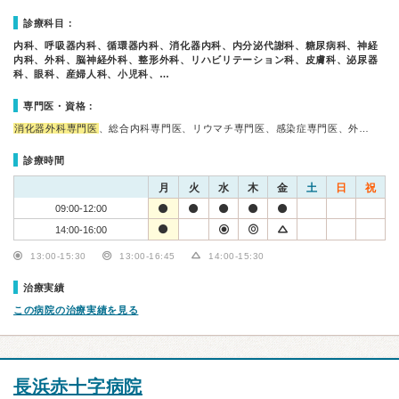
診療科目：
内科、呼吸器内科、循環器内科、消化器内科、内分泌代謝科、糖尿病科、神経
内科、外科、脳神経外科、整形外科、リハビリテーション科、皮膚科、泌尿器
科、眼科、産婦人科、小児科、…
専門医・資格：
消化器外科専門医
、総合内科専門医、リウマチ専門医、感染症専門医、外…
診療時間
月
火
水
木
金
土
日
祝
09:00-12:00
14:00-16:00
13:00-15:30
13:00-16:45
14:00-15:30
治療実績
この病院の治療実績を見る
長浜赤十字病院