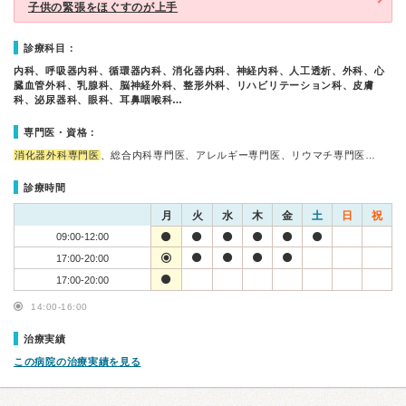
子供の緊張をほぐすのが上手
診療科目：
内科、呼吸器内科、循環器内科、消化器内科、神経内科、人工透析、外科、心
臓血管外科、乳腺科、脳神経外科、整形外科、リハビリテーション科、皮膚
科、泌尿器科、眼科、耳鼻咽喉科…
専門医・資格：
消化器外科専門医
、総合内科専門医、アレルギー専門医、リウマチ専門医…
診療時間
月
火
水
木
金
土
日
祝
09:00-12:00
17:00-20:00
17:00-20:00
14:00-16:00
治療実績
この病院の治療実績を見る