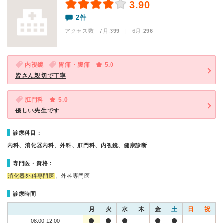
3.90
2件
アクセス数 7月:
399
| 6月:
296
内視鏡
胃痛・腹痛
5.0
皆さん親切で丁寧
肛門科
5.0
優しい先生です
診療科目：
内科、消化器内科、外科、肛門科、内視鏡、健康診断
専門医・資格：
消化器外科専門医
、外科専門医
診療時間
月
火
水
木
金
土
日
祝
08:00-12:00