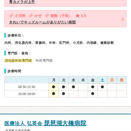
胃カメラが上手
小児科
かぜ
発熱（子供）
4.5
きれいでキッズルームがありがたい病院
診療科目：
内科、消化器内科、胃腸科、外科、肛門科、小児科、内視鏡、健康診断
専門医・資格：
消化器外科専門医
、外科専門医
診療時間
月
火
水
木
金
土
日
祝
08:30-12:30
16:00-19:00
琵琶湖大橋病院
医療法人 弘英会
滋賀県大津市真野