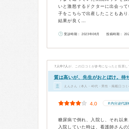
いと激怒するドクターに出会って
子をこちらで出産したこともあり
結果が良く...
受診時期： 2023年08月
投稿時期： 20
7人中7人
が、この口コミが参考になったと投票し
質は高いが、先生がおとぼけ。待
えんさん（本人・40代・男性・掲載口コミ
4.0
内分泌代謝
糖尿病で倒れ、入院し、それ以来
入院していた時は、看護師さんの