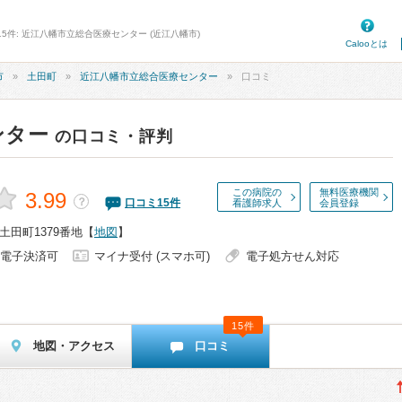
15件: 近江八幡市立総合医療センター (近江八幡市)
Calooとは
市
土田町
近江八幡市立総合医療センター
口コミ
ンター
の口コミ・評判
この病院の
無料医療機関
3.99
？
口コミ
15
件
看護師求人
会員登録
田町1379番地
【
地図
】
電子決済可
マイナ受付 (スマホ可)
電子処方せん対応
15件
地図・アクセス
口コミ