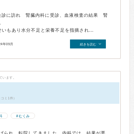
期検診に訪れ 腎臓内科に受診、血液検査の結果 腎
。
いもあり水分不足と栄養不足を指摘され...
24年09月
続きを読む
ています。
口コミ1件）
科
むくみ
げられ、転院してきました。内科では、結果が悪