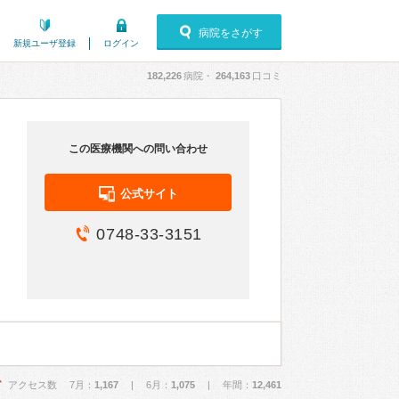
病院をさがす
新規ユーザ登録
ログイン
182,226
病院・
264,163
口コミ
この医療機関への問い合わせ
公式サイト
0748-33-3151
アクセス数 7月：
1,167
| 6月：
1,075
| 年間：
12,461