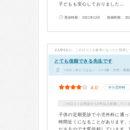
子どもも安心しておりました...
受診時期： 2021年12月
投稿時期： 20
2人中2人
が、この口コミが参考になったと投票し
とても信頼できる先生です
r1c6（本人ではない・1〜3歳・女性・掲載
4.0
小児外科
この口コミは受診から5年以上経過してい
子供の定期受診で小児外科に通っ
時間近くになることがあります。
ださるので大変信頼しています。聞