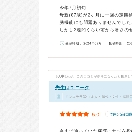
今年7月初旬
母親(87歳)が2ヶ月に一回の定
臓機能にも問題ありませんでした
しかし2週間くらい前から暑さのせ
受診時期： 2024年07月
投稿時期： 20
5人中5人
が、この口コミが参考になったと投票し
先生はユニーク
モンステラDX（本人・40代・女性・掲載
5.0
内分泌代謝
今まで通っていた病院にサジを投