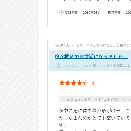
受診時期： 2019年08月
投稿時期： 20
5人中4人
が、この口コミが参考になったと投票し
娘が救急でお世話になりました。
ちーぱち（本人・30代・女性・掲載口コミ
4.5
この口コミは受診から5年以上経過してい
夜中に急に体中蕁麻疹が出来、こ
たまたまなのかとても空いていて
す。