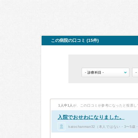
この病院の口コミ (15件)
1人中1人
が、この口コミが参考になったと投票し
入院でおせわになりました。
katochanman32（本人ではない・3〜