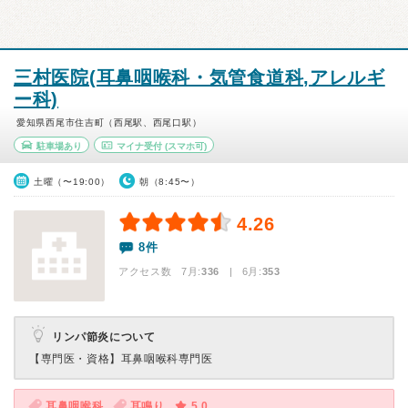
三村医院(耳鼻咽喉科・気管食道科,アレルギ
ー科)
愛知県西尾市住吉町（西尾駅、西尾口駅）
駐車場あり
マイナ受付
(スマホ可)
土曜（〜19:00）
朝（8:45〜）
4.26
8件
アクセス数 7月:
336
| 6月:
353
リンパ節炎について
【専門医・資格】
耳鼻咽喉科専門医
耳鼻咽喉科
耳鳴り
5.0