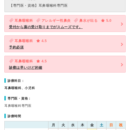
【専門医・資格】
耳鼻咽喉科専門医
耳鼻咽喉科
アレルギー性鼻炎
鼻水が出る
5.0
受付から薬の受け取りまでがスムーズです。
耳鼻咽喉科
4.5
予約必須
耳鼻咽喉科
4.5
診察は早いけど的確
診療科目：
耳鼻咽喉科、小児科
専門医・資格：
耳鼻咽喉科専門医
診療時間
月
火
水
木
金
土
日
祝