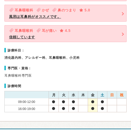
耳鼻咽喉科
かぜ
鼻のつまり
5.0
風邪は耳鼻科がオススメです。
耳鼻咽喉科
耳が痛い
4.5
信頼しています
診療科目：
消化器内科、アレルギー科、耳鼻咽喉科、小児科
専門医・資格：
耳鼻咽喉科専門医
診療時間
月
火
水
木
金
土
日
祝
09:00-12:00
16:00-19:00