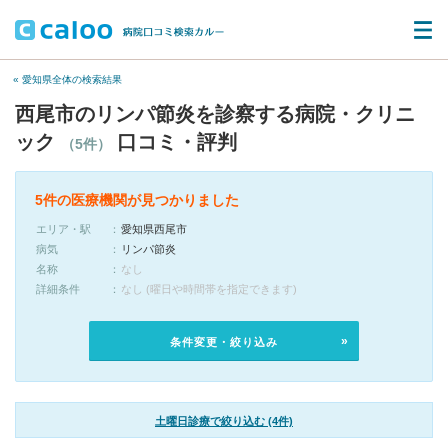
« 愛知県全体の検索結果
西尾市のリンパ節炎を診察する病院・クリニ
ック
口コミ・評判
（5件）
5件の医療機関が見つかりました
エリア・駅
愛知県西尾市
病気
リンパ節炎
名称
なし
詳細条件
なし (曜日や時間帯を指定できます)
条件変更・絞り込み
土曜日診療で絞り込む (4件)