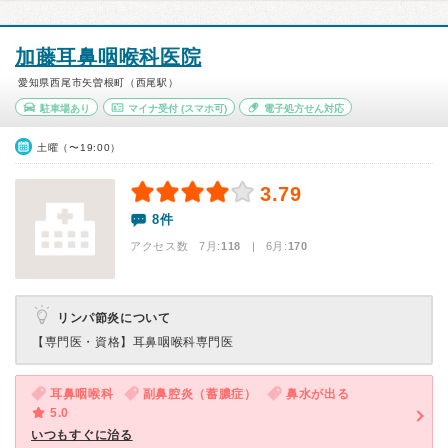
加藤耳鼻咽喉科医院
愛知県西尾市矢曽根町（西尾駅）
駐車場あり
マイナ受付
(スマホ可)
電子処方せん対応
土曜（〜19:00）
3.79
8件
アクセス数 7月:
118
| 6月:
170
リンパ節炎について
【専門医・資格】
耳鼻咽喉科専門医
耳鼻咽喉科
副鼻腔炎（蓄膿症）
鼻水が出る
5.0
いつもすぐに治る