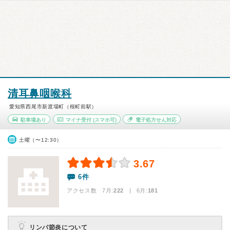
清耳鼻咽喉科
愛知県西尾市新渡場町（桜町前駅）
駐車場あり
マイナ受付
(スマホ可)
電子処方せん対応
土曜（〜12:30）
3.67
6件
アクセス数 7月:
222
| 6月:
181
リンパ節炎について