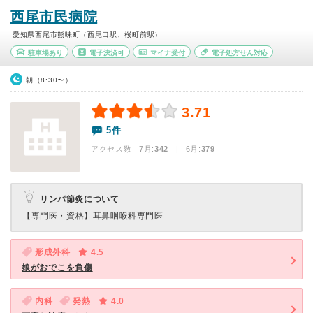
西尾市民病院
愛知県西尾市熊味町（西尾口駅、桜町前駅）
駐車場あり
電子決済可
マイナ受付
電子処方せん対応
朝（8:30〜）
3.71
5件
アクセス数 7月:
342
| 6月:
379
リンパ節炎について
【専門医・資格】
耳鼻咽喉科専門医
形成外科
4.5
娘がおでこを負傷
内科
発熱
4.0