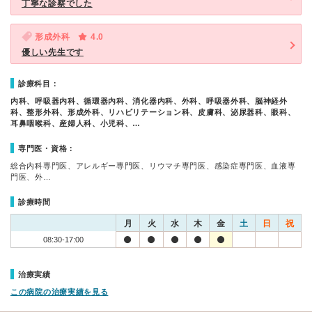
丁寧な診察でした
形成外科
4.0
優しい先生です
診療科目：
内科、呼吸器内科、循環器内科、消化器内科、外科、呼吸器外科、脳神経外
科、整形外科、形成外科、リハビリテーション科、皮膚科、泌尿器科、眼科、
耳鼻咽喉科、産婦人科、小児科、…
専門医・資格：
総合内科専門医、アレルギー専門医、リウマチ専門医、感染症専門医、血液専
門医、外…
診療時間
月
火
水
木
金
土
日
祝
08:30-17:00
治療実績
この病院の治療実績を見る