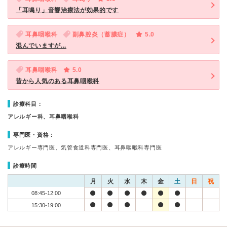
「耳鳴り」音響治療法が効果的です
耳鼻咽喉科
副鼻腔炎（蓄膿症）
5.0
混んでいますが...
耳鼻咽喉科
5.0
昔から人気のある耳鼻咽喉科
診療科目：
アレルギー科、耳鼻咽喉科
専門医・資格：
アレルギー専門医、気管食道科専門医、耳鼻咽喉科専門医
診療時間
月
火
水
木
金
土
日
祝
08:45-12:00
15:30-19:00