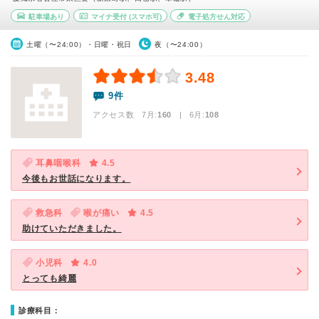
駐車場あり
マイナ受付
(スマホ可)
電子処方せん対応
土曜（〜24:00）・日曜・祝日
夜（〜24:00）
3.48
9件
アクセス数 7月:
160
| 6月:
108
耳鼻咽喉科
4.5
今後もお世話になります。
救急科
喉が痛い
4.5
助けていただきました。
小児科
4.0
とっても綺麗
診療科目：