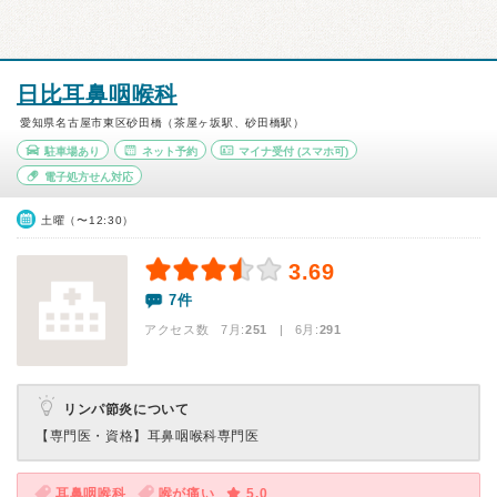
日比耳鼻咽喉科
愛知県名古屋市東区砂田橋（茶屋ヶ坂駅、砂田橋駅）
駐車場あり
ネット予約
マイナ受付
(スマホ可)
電子処方せん対応
土曜（〜12:30）
3.69
7件
アクセス数 7月:
251
| 6月:
291
リンパ節炎について
【専門医・資格】
耳鼻咽喉科専門医
耳鼻咽喉科
喉が痛い
5.0