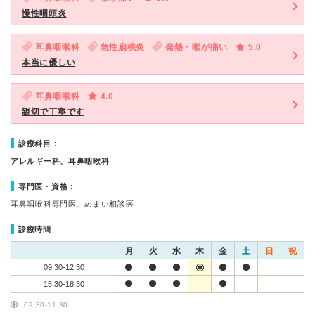
慢性咽頭炎
耳鼻咽喉科
急性扁桃炎
発熱・喉が痛い
5.0
本当に優しい
耳鼻咽喉科
4.0
親切で丁寧です
診療科目：
アレルギー科、耳鼻咽喉科
専門医・資格：
耳鼻咽喉科専門医、めまい相談医
診療時間
月
火
水
木
金
土
日
祝
09:30-12:30
15:30-18:30
09:30-11:30