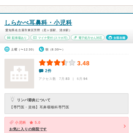
しらかべ耳鼻科・小児科
愛知県名古屋市東区芳野（尼ヶ坂駅、清水駅）
駐車場あり
マイナ受付
(スマホ可)
電子処方せん対応
女医在籍
土曜（〜12:30）
朝（8:30〜）
3.48
2件
アクセス数 7月:
83
| 6月:
94
リンパ節炎について
【専門医・資格】
耳鼻咽喉科専門医
小児科
5.0
お気に入りの病院です