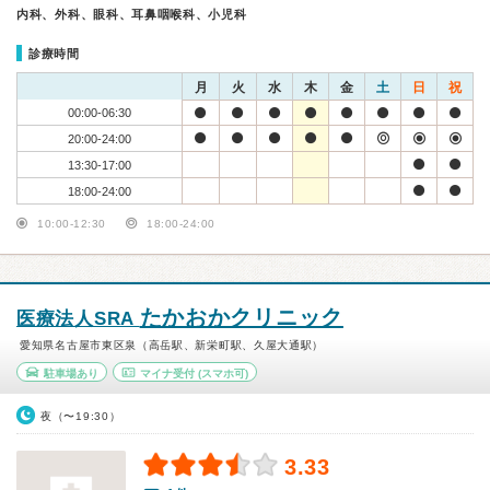
内科、外科、眼科、耳鼻咽喉科、小児科
診療時間
月
火
水
木
金
土
日
祝
00:00-06:30
20:00-24:00
13:30-17:00
18:00-24:00
10:00-12:30
18:00-24:00
たかおかクリニック
医療法人SRA
愛知県名古屋市東区泉（高岳駅、新栄町駅、久屋大通駅）
駐車場あり
マイナ受付
(スマホ可)
夜（〜19:30）
3.33