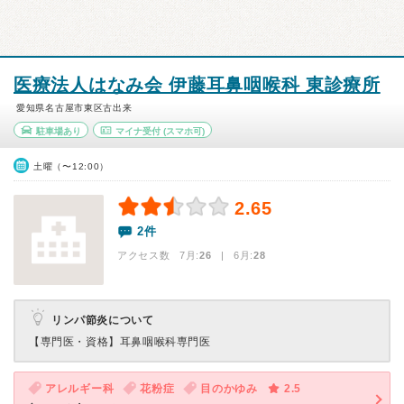
医療法人はなみ会 伊藤耳鼻咽喉科 東診療所
愛知県名古屋市東区古出来
駐車場あり
マイナ受付
(スマホ可)
土曜（〜12:00）
2.65
2件
アクセス数 7月:
26
| 6月:
28
リンパ節炎について
【専門医・資格】
耳鼻咽喉科専門医
アレルギー科
花粉症
目のかゆみ
2.5