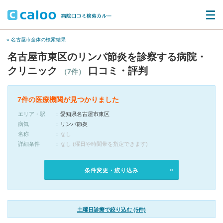
« 名古屋市全体の検索結果
名古屋市東区のリンパ節炎を診察する病院・
クリニック
口コミ・評判
（7件）
7件の医療機関が見つかりました
エリア・駅
愛知県名古屋市東区
病気
リンパ節炎
名称
なし
詳細条件
なし (曜日や時間帯を指定できます)
条件変更・絞り込み
土曜日診療で絞り込む (5件)