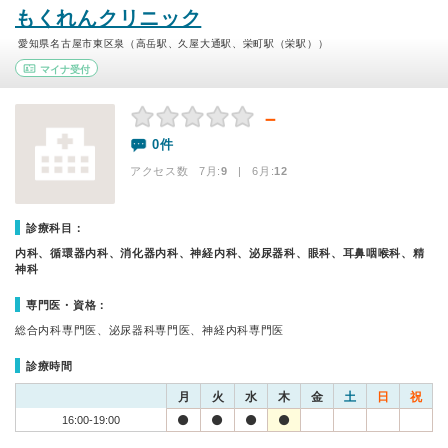
もくれんクリニック
愛知県名古屋市東区泉（高岳駅、久屋大通駅、栄町駅（栄駅））
マイナ受付
－
0件
アクセス数 7月:
9
| 6月:
12
診療科目：
内科、循環器内科、消化器内科、神経内科、泌尿器科、眼科、耳鼻咽喉科、精
神科
専門医・資格：
総合内科専門医、泌尿器科専門医、神経内科専門医
診療時間
月
火
水
木
金
土
日
祝
16:00-19:00