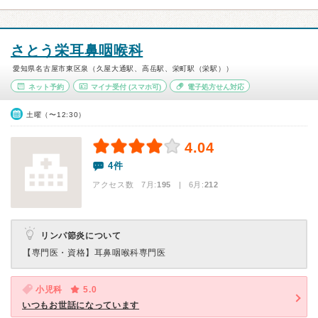
さとう栄耳鼻咽喉科
愛知県名古屋市東区泉（久屋大通駅、高岳駅、栄町駅（栄駅））
ネット予約
マイナ受付
(スマホ可)
電子処方せん対応
土曜（〜12:30）
4.04
4件
アクセス数 7月:
195
| 6月:
212
リンパ節炎について
【専門医・資格】
耳鼻咽喉科専門医
小児科
5.0
いつもお世話になっています