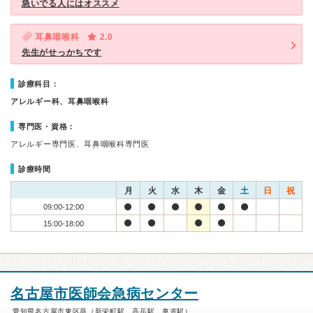
急いでる人にはオススメ
耳鼻咽喉科
2.0
先生がせっかちです
診療科目：
アレルギー科、耳鼻咽喉科
専門医・資格：
アレルギー専門医、耳鼻咽喉科専門医
診療時間
月
火
水
木
金
土
日
祝
09:00-12:00
15:00-18:00
名古屋市医師会急病センター
愛知県名古屋市東区葵（新栄町駅、高岳駅、車道駅）