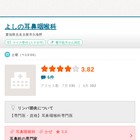
よしの耳鼻咽喉科
愛知県北名古屋市久地野
マイナ受付
(スマホ可)
電子処方せん対応
土曜（〜13:00）
3.82
6件
アクセス数 7月:
191
| 6月:
192
リンパ節炎について
【専門医・資格】
耳鼻咽喉科専門医
耳鼻咽喉科
かぜ
5.0
耳鼻科の専門家