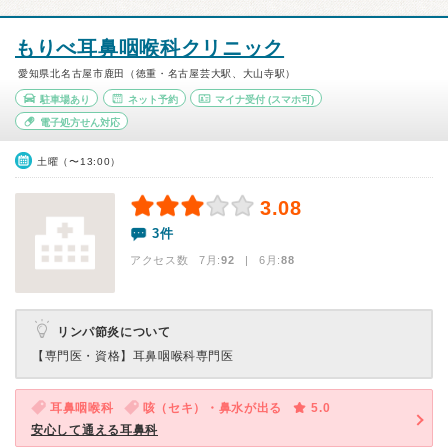
もりべ耳鼻咽喉科クリニック
愛知県北名古屋市鹿田（徳重・名古屋芸大駅、大山寺駅）
駐車場あり
ネット予約
マイナ受付
(スマホ可)
電子処方せん対応
土曜（〜13:00）
3.08
3件
アクセス数 7月:
92
| 6月:
88
リンパ節炎について
【専門医・資格】
耳鼻咽喉科専門医
耳鼻咽喉科
咳（セキ）・鼻水が出る
5.0
安心して通える耳鼻科