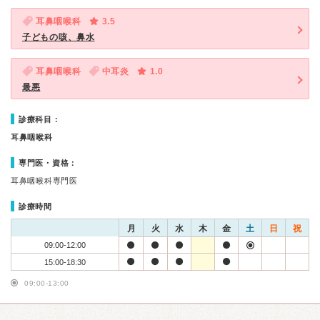
耳鼻咽喉科
3.5
子どもの咳、鼻水
耳鼻咽喉科
中耳炎
1.0
最悪
診療科目：
耳鼻咽喉科
専門医・資格：
耳鼻咽喉科専門医
診療時間
月
火
水
木
金
土
日
祝
09:00-12:00
15:00-18:30
09:00-13:00