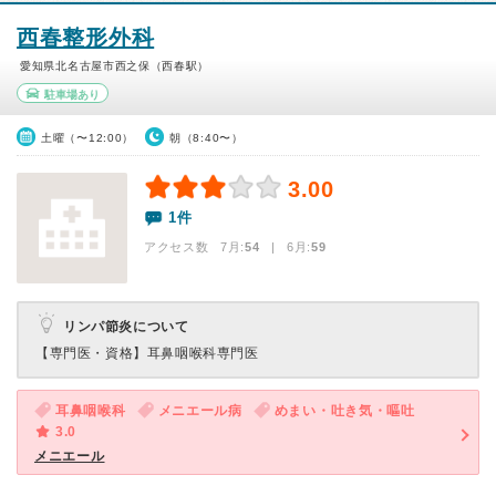
西春整形外科
愛知県北名古屋市西之保（西春駅）
駐車場あり
土曜（〜12:00）
朝（8:40〜）
3.00
1件
アクセス数 7月:
54
| 6月:
59
リンパ節炎について
【専門医・資格】
耳鼻咽喉科専門医
耳鼻咽喉科
メニエール病
めまい・吐き気・嘔吐
3.0
メニエール