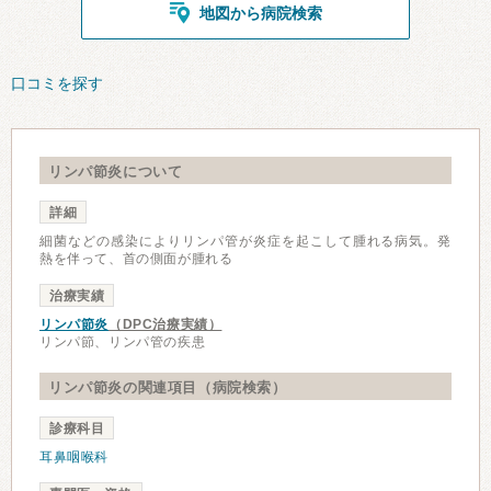
地図から病院検索
口コミを探す
リンパ節炎について
詳細
細菌などの感染によりリンパ管が炎症を起こして腫れる病気。発
熱を伴って、首の側面が腫れる
治療実績
リンパ節炎
（DPC治療実績）
リンパ節、リンパ管の疾患
リンパ節炎の関連項目（病院検索）
診療科目
耳鼻咽喉科