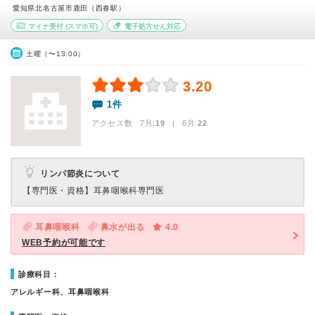
愛知県北名古屋市鹿田（西春駅）
マイナ受付
(スマホ可)
電子処方せん対応
土曜（〜13:00）
3.20
1件
アクセス数 7月:
19
| 6月:
22
リンパ節炎について
【専門医・資格】
耳鼻咽喉科専門医
耳鼻咽喉科
鼻水が出る
4.0
WEB予約が可能です
診療科目：
アレルギー科、耳鼻咽喉科