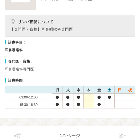
リンパ節炎について
【専門医・資格】
耳鼻咽喉科専門医
診療科目：
耳鼻咽喉科
専門医・資格：
耳鼻咽喉科専門医
診療時間
月
火
水
木
金
土
日
祝
09:00-12:00
15:30-18:30
«前
1/1ページ
次»