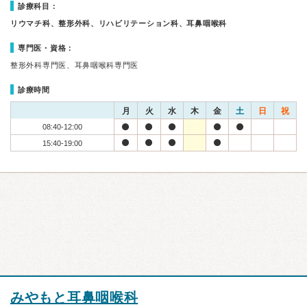
診療科目：
リウマチ科、整形外科、リハビリテーション科、耳鼻咽喉科
専門医・資格：
整形外科専門医、耳鼻咽喉科専門医
診療時間
月
火
水
木
金
土
日
祝
08:40-12:00
15:40-19:00
みやもと耳鼻咽喉科