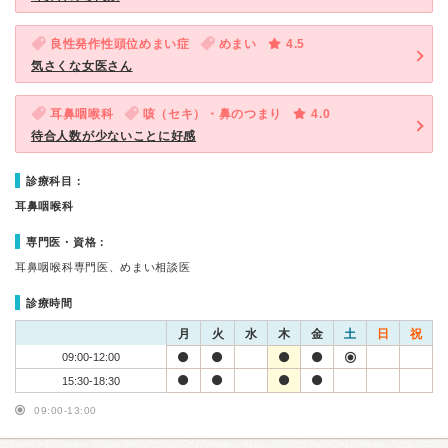
良性発作性頭位めまい症
めまい
4.5
気さくな女医さん
耳鼻咽喉科
咳（セキ）・鼻のつまり
4.0
待合人数が少ないことに好感
診療科目：
耳鼻咽喉科
専門医・資格：
耳鼻咽喉科専門医、めまい相談医
診療時間
月
火
水
木
金
土
日
祝
09:00-12:00
15:30-18:30
09:00-13:00