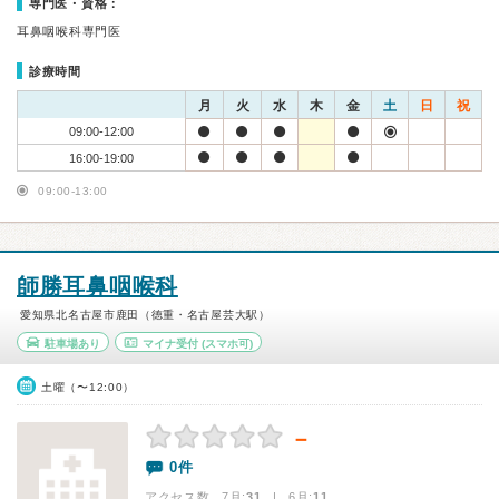
専門医・資格：
耳鼻咽喉科専門医
診療時間
月
火
水
木
金
土
日
祝
09:00-12:00
16:00-19:00
09:00-13:00
師勝耳鼻咽喉科
愛知県北名古屋市鹿田（徳重・名古屋芸大駅）
駐車場あり
マイナ受付
(スマホ可)
土曜（〜12:00）
－
0件
アクセス数 7月:
31
| 6月:
11