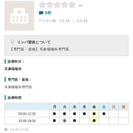
－
0件
アクセス数 7月:
15
| 6月:
13
リンパ節炎について
【専門医・資格】
耳鼻咽喉科専門医
診療科目：
耳鼻咽喉科
専門医・資格：
耳鼻咽喉科専門医
診療時間
月
火
水
木
金
土
日
祝
09:00-12:30
15:45-18:30
15:45-17:00