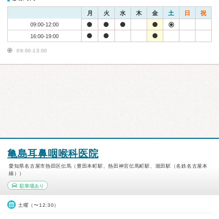
月
火
水
木
金
土
日
祝
09:00-12:00
16:00-19:00
09:00-13:00
亀島耳鼻咽喉科医院
愛知県名古屋市熱田区伝馬（豊田本町駅、熱田神宮伝馬町駅、堀田駅（名鉄名古屋本
線））
駐車場あり
土曜（〜12:30）