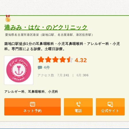
港みみ・はな・のどクリニック
愛知県名古屋市港区港栄（築地口駅、名古屋港駅、港区役所駅）
築地口駅徒歩1分の耳鼻咽喉科・小児耳鼻咽喉科・アレルギー科・小児
科。専門医による診療。土曜日診療。
4.32
4件
アクセス数 7月:
241
| 6月:
306
アレルギー科、耳鼻咽喉科、小児科
ネット予約
電話
公式サイト