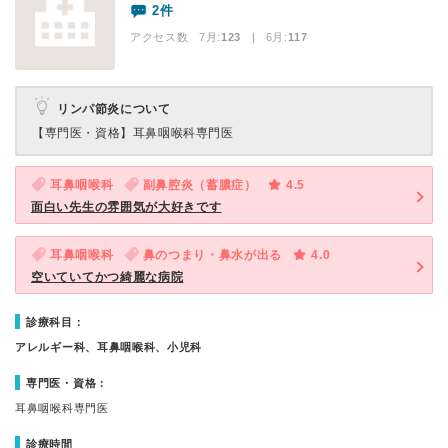
2件
アクセス数 7月:
123
| 6月:
117
リンパ節炎について
【専門医・資格】
耳鼻咽喉科専門医
耳鼻咽喉科
副鼻腔炎（蓄膿症）
4.5
面白い先生の雰囲気が大好きです
耳鼻咽喉科
鼻のつまり・鼻水が出る
4.0
空いていてかつ綺麗な病院
診療科目：
アレルギー科、耳鼻咽喉科、小児科
専門医・資格：
耳鼻咽喉科専門医
診療時間