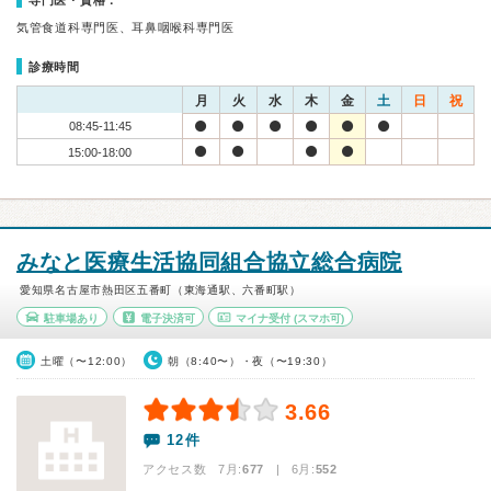
専門医・資格：
気管食道科専門医、耳鼻咽喉科専門医
診療時間
月
火
水
木
金
土
日
祝
08:45-11:45
15:00-18:00
みなと医療生活協同組合協立総合病院
愛知県名古屋市熱田区五番町（東海通駅、六番町駅）
駐車場あり
電子決済可
マイナ受付
(スマホ可)
土曜（〜12:00）
朝（8:40〜）・夜（〜19:30）
3.66
12件
アクセス数 7月:
677
| 6月:
552