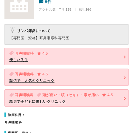
6件
アクセス数 7月:
159
| 6月:
160
リンパ節炎について
【専門医・資格】
耳鼻咽喉科専門医
耳鼻咽喉科
4.5
優しい先生
耳鼻咽喉科
4.5
親切で、人気のクリニック
耳鼻咽喉科
頭が痛い・咳（セキ）・喉が痛い
4.5
親切で子どもに優しいクリニック
診療科目：
耳鼻咽喉科