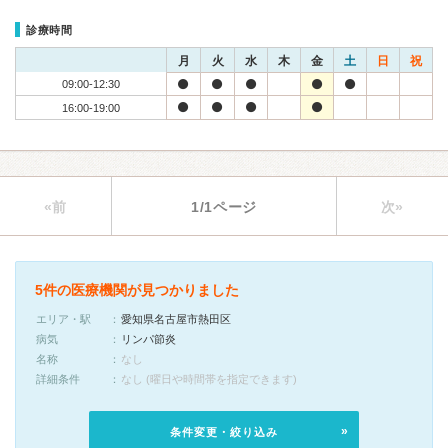
診療時間
月
火
水
木
金
土
日
祝
09:00-12:30
16:00-19:00
«前
1/1ページ
次»
5件の医療機関が見つかりました
エリア・駅
愛知県名古屋市熱田区
病気
リンパ節炎
名称
なし
詳細条件
なし (曜日や時間帯を指定できます)
条件変更・絞り込み