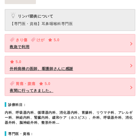
リンパ節炎について
【専門医・資格】
耳鼻咽喉科専門医
きり傷
けが
5.0
救急で利用
5.0
外科病棟の医師、看護師さんに感謝
胃痛・腹痛
5.0
夜間に行ってきました。
診療科目：
内科、呼吸器内科、循環器内科、消化器内科、胃腸科、リウマチ科、アレルギ
ー科、神経内科、腎臓内科、緩和ケア（ホスピス）、外科、呼吸器外科、消化
器外科、脳神経外科、整形外科…
専門医・資格：