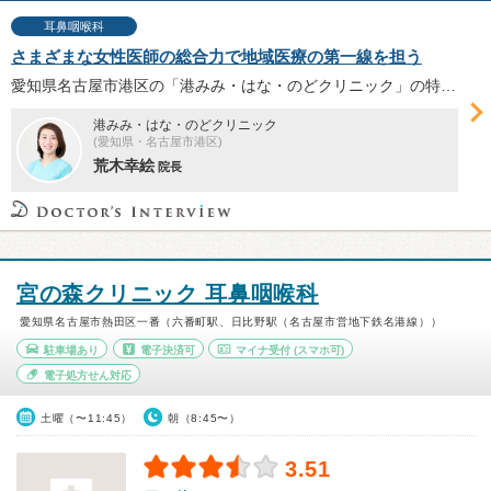
耳鼻咽喉科
さまざまな女性医師の総合力で地域医療の第一線を担う
愛知県名古屋市港区の「港みみ・はな・のどクリニック」の特長と荒木幸絵院長を紹介します。開業までのエピソード、小児科の併設や複数の女性医師による診療体制を築いた背景、理想とするクリニックのあり方についてお話を伺いました。
港みみ・はな・のどクリニック
(愛知県・名古屋市港区)
荒木幸絵
院長
宮の森クリニック 耳鼻咽喉科
愛知県名古屋市熱田区一番（六番町駅、日比野駅（名古屋市営地下鉄名港線））
駐車場あり
電子決済可
マイナ受付
(スマホ可)
電子処方せん対応
土曜（〜11:45）
朝（8:45〜）
3.51