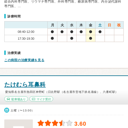
総合内科専門医、リウマチ専門医、外科専門医、糖尿病専門医、内分泌代謝科
専門医、…
診療時間
月
火
水
木
金
土
日
祝
08:40-12:00
17:30-19:30
治療実績
この病院の治療実績を見る
たけむら耳鼻科
愛知県名古屋市熱田区神野町（日比野駅（名古屋市営地下鉄名港線）、六番町駅）
駐車場あり
マイナ受付
土曜（〜13:00）
3.60