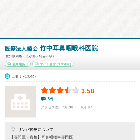
竹中耳鼻咽喉科医院
医療法人睦会
愛知県刈谷市広小路（刈谷市駅）
駐車場あり
マイナ受付
(スマホ可)
土曜（〜13:00）
3.58
3件
アクセス数 7月:
38
| 6月:
97
リンパ節炎について
【専門医・資格】
耳鼻咽喉科専門医