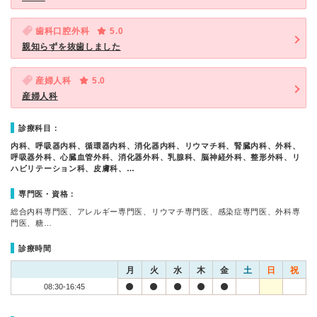
歯科口腔外科
5.0
親知らずを抜歯しました
産婦人科
5.0
産婦人科
診療科目：
内科、呼吸器内科、循環器内科、消化器内科、リウマチ科、腎臓内科、外科、
呼吸器外科、心臓血管外科、消化器外科、乳腺科、脳神経外科、整形外科、リ
ハビリテーション科、皮膚科、…
専門医・資格：
総合内科専門医、アレルギー専門医、リウマチ専門医、感染症専門医、外科専
門医、糖…
診療時間
月
火
水
木
金
土
日
祝
08:30-16:45