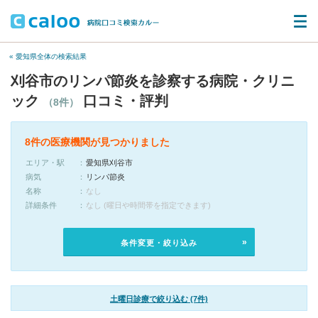
« 愛知県全体の検索結果
刈谷市のリンパ節炎を診察する病院・クリニ
ック
口コミ・評判
（8件）
8件の医療機関が見つかりました
エリア・駅
愛知県刈谷市
病気
リンパ節炎
名称
なし
詳細条件
なし (曜日や時間帯を指定できます)
条件変更・絞り込み
土曜日診療で絞り込む (7件)