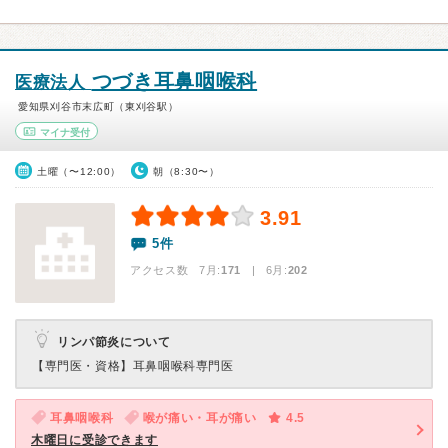
つづき耳鼻咽喉科
医療法人
愛知県刈谷市末広町（東刈谷駅）
マイナ受付
土曜（〜12:00）
朝（8:30〜）
3.91
5件
アクセス数 7月:
171
| 6月:
202
リンパ節炎について
【専門医・資格】
耳鼻咽喉科専門医
耳鼻咽喉科
喉が痛い・耳が痛い
4.5
木曜日に受診できます