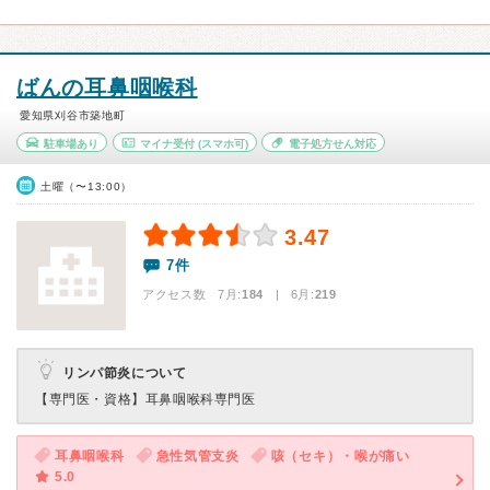
ばんの耳鼻咽喉科
愛知県刈谷市築地町
駐車場あり
マイナ受付
(スマホ可)
電子処方せん対応
土曜（〜13:00）
3.47
7件
アクセス数 7月:
184
| 6月:
219
リンパ節炎について
【専門医・資格】
耳鼻咽喉科専門医
耳鼻咽喉科
急性気管支炎
咳（セキ）・喉が痛い
5.0