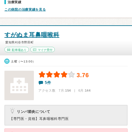
治療実績
この病院の治療実績を見る
すがぬま耳鼻咽喉科
愛知県刈谷市野田町
駐車場あり
マイナ受付
土曜（〜13:00）
3.76
5件
アクセス数 7月:
154
| 6月:
144
リンパ節炎について
【専門医・資格】
耳鼻咽喉科専門医