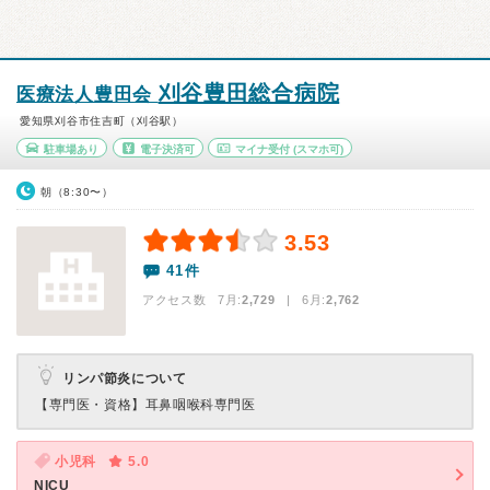
刈谷豊田総合病院
医療法人豊田会
愛知県刈谷市住吉町（刈谷駅）
駐車場あり
電子決済可
マイナ受付
(スマホ可)
朝（8:30〜）
3.53
41件
アクセス数 7月:
2,729
| 6月:
2,762
リンパ節炎について
【専門医・資格】
耳鼻咽喉科専門医
小児科
5.0
NICU