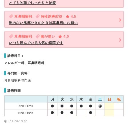
とても的確でしっかりと治療
耳鼻咽喉科
急性副鼻腔炎
4.5
熱のない風邪ひきのときは耳鼻科にお願い
耳鼻咽喉科
喉が痛い
4.0
いつも混んでいる人気の病院です
診療科目：
アレルギー科、耳鼻咽喉科
専門医・資格：
耳鼻咽喉科専門医
診療時間
月
火
水
木
金
土
日
祝
09:00-12:00
16:00-19:00
09:00-13:00