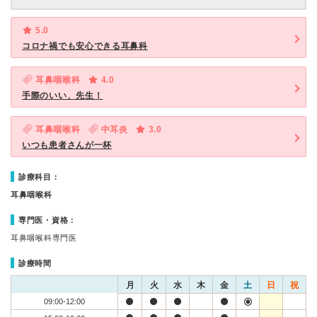
5.0
コロナ禍でも安心できる耳鼻科
耳鼻咽喉科
4.0
手際のいい、先生！
耳鼻咽喉科
中耳炎
3.0
いつも患者さんが一杯
診療科目：
耳鼻咽喉科
専門医・資格：
耳鼻咽喉科専門医
診療時間
月
火
水
木
金
土
日
祝
09:00-12:00