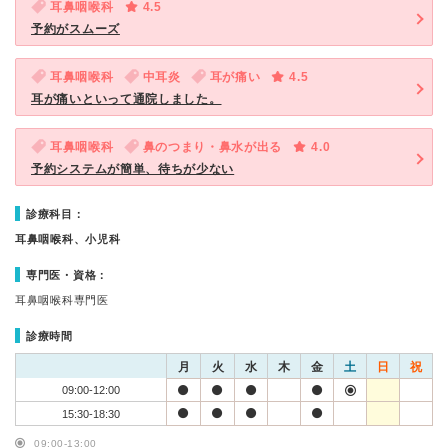
耳鼻咽喉科
4.5
予約がスムーズ
耳鼻咽喉科
中耳炎
耳が痛い
4.5
耳が痛いといって通院しました。
耳鼻咽喉科
鼻のつまり・鼻水が出る
4.0
予約システムが簡単、待ちが少ない
診療科目：
耳鼻咽喉科、小児科
専門医・資格：
耳鼻咽喉科専門医
診療時間
月
火
水
木
金
土
日
祝
09:00-12:00
15:30-18:30
09:00-13:00