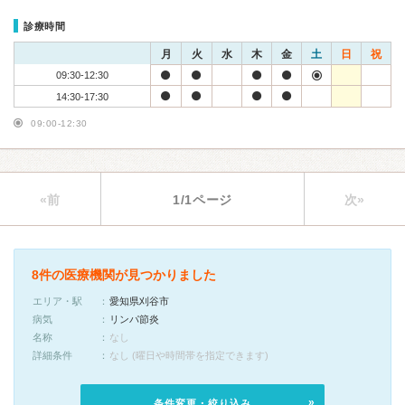
診療時間
月
火
水
木
金
土
日
祝
09:30-12:30
14:30-17:30
09:00-12:30
«前
1/1ページ
次»
8件の医療機関が見つかりました
エリア・駅
愛知県刈谷市
病気
リンパ節炎
名称
なし
詳細条件
なし (曜日や時間帯を指定できます)
条件変更・絞り込み