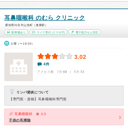
耳鼻咽喉科 のむら クリニック
愛知県刈谷市山池町（逢妻駅）
駐車場あり
マイナ受付
(スマホ可)
電子処方せん対応
土曜（〜19:00）
3.02
4件
アクセス数 7月:
60
| 6月:
72
リンパ節炎について
【専門医・資格】
耳鼻咽喉科専門医
耳鼻咽喉科
4.0
子供の耳掃除