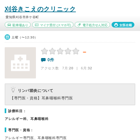
刈谷きこえのクリニック
愛知県刈谷市井ケ谷町
駐車場あり
マイナ受付
(スマホ可)
電子処方せん対応
女医在籍
土曜（〜12:30）
－
0件
アクセス数 7月:
20
| 6月:
32
リンパ節炎について
【専門医・資格】
耳鼻咽喉科専門医
診療科目：
アレルギー科、耳鼻咽喉科
専門医・資格：
アレルギー専門医、耳鼻咽喉科専門医