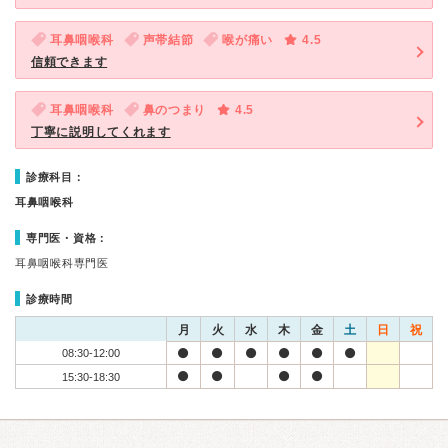
耳鼻咽喉科
声帯結節
喉が痛い
4.5
信頼できます
耳鼻咽喉科
鼻のつまり
4.5
丁寧に説明してくれます
診療科目：
耳鼻咽喉科
専門医・資格：
耳鼻咽喉科専門医
診療時間
月
火
水
木
金
土
日
祝
08:30-12:00
15:30-18:30