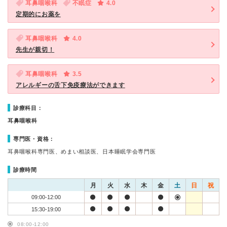
耳鼻咽喉科
不眠症
4.0
定期的にお薬を
耳鼻咽喉科
4.0
先生が親切！
耳鼻咽喉科
3.5
アレルギーの舌下免疫療法ができます
診療科目：
耳鼻咽喉科
専門医・資格：
耳鼻咽喉科専門医、めまい相談医、日本睡眠学会専門医
診療時間
月
火
水
木
金
土
日
祝
09:00-12:00
15:30-19:00
08:00-12:00