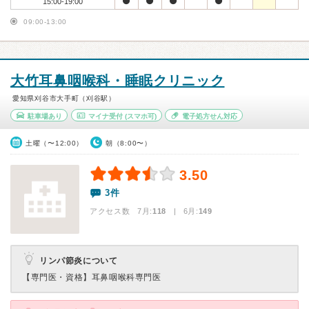
15:00-19:00
09:00-13:00
大竹耳鼻咽喉科・睡眠クリニック
愛知県刈谷市大手町（刈谷駅）
駐車場あり
マイナ受付
(スマホ可)
電子処方せん対応
土曜（〜12:00）
朝（8:00〜）
3.50
3件
アクセス数 7月:
118
| 6月:
149
リンパ節炎について
【専門医・資格】
耳鼻咽喉科専門医