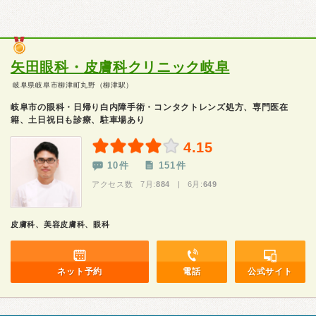
矢田眼科・皮膚科クリニック岐阜
岐阜県岐阜市柳津町丸野（柳津駅）
岐阜市の眼科・日帰り白内障手術・コンタクトレンズ処方、専門医在
籍、土日祝日も診療、駐車場あり
4.15
10件
151件
アクセス数 7月:
884
| 6月:
649
皮膚科、美容皮膚科、眼科
ネット予約
電話
公式サイト