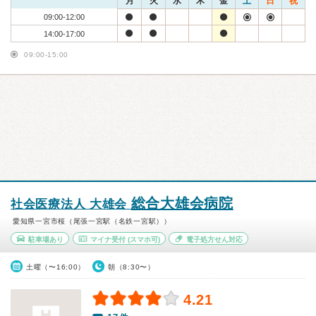
月
火
水
木
金
土
日
祝
09:00-12:00
14:00-17:00
09:00-15:00
総合大雄会病院
社会医療法人 大雄会
愛知県一宮市桜（尾張一宮駅（名鉄一宮駅））
駐車場あり
マイナ受付
(スマホ可)
電子処方せん対応
土曜（〜16:00）
朝（8:30〜）
4.21