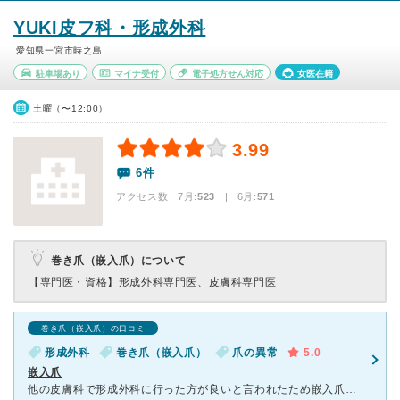
YUKI皮フ科・形成外科
愛知県一宮市時之島
駐車場あり
マイナ受付
電子処方せん対応
女医在籍
土曜（〜12:00）
3.99
6件
アクセス数 7月:
523
| 6月:
571
巻き爪（嵌入爪）について
【専門医・資格】
形成外科専門医、皮膚科専門医
巻き爪（嵌入爪）の口コミ
形成外科
巻き爪（嵌入爪）
爪の異常
5.0
嵌入爪
他の皮膚科で形成外科に行った方が良いと言われたため嵌入爪の手術をしている病院を探してここを受診しました。 手術をして貰いましたが麻酔の注射が苦手な私でもほとんど痛みは感じませんでした。 先生も看護