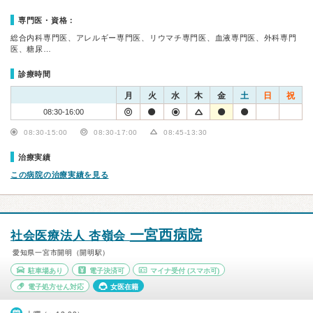
専門医・資格：
総合内科専門医、アレルギー専門医、リウマチ専門医、血液専門医、外科専門
医、糖尿…
診療時間
月
火
水
木
金
土
日
祝
08:30-16:00
08:30-15:00
08:30-17:00
08:45-13:30
治療実績
この病院の治療実績を見る
一宮西病院
社会医療法人 杏嶺会
愛知県一宮市開明（開明駅）
駐車場あり
電子決済可
マイナ受付
(スマホ可)
電子処方せん対応
女医在籍