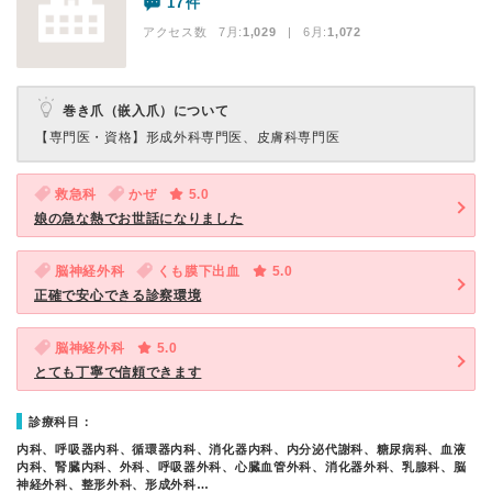
17件
アクセス数 7月:
1,029
| 6月:
1,072
巻き爪（嵌入爪）について
【専門医・資格】
形成外科専門医、皮膚科専門医
救急科
かぜ
5.0
娘の急な熱でお世話になりました
脳神経外科
くも膜下出血
5.0
正確で安心できる診察環境
脳神経外科
5.0
とても丁寧で信頼できます
診療科目：
内科、呼吸器内科、循環器内科、消化器内科、内分泌代謝科、糖尿病科、血液
内科、腎臓内科、外科、呼吸器外科、心臓血管外科、消化器外科、乳腺科、脳
神経外科、整形外科、形成外科…