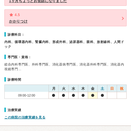
1ヶ月ちょっとお世話になりました
4.5
かかりつけ
診療科目：
内科、循環器内科、腎臓内科、形成外科、泌尿器科、眼科、放射線科、人間ド
ック
専門医・資格：
総合内科専門医、外科専門医、消化器病専門医、消化器外科専門医、消化器内
視鏡専門…
診療時間
月
火
水
木
金
土
日
祝
09:00-12:00
治療実績
この病院の治療実績を見る