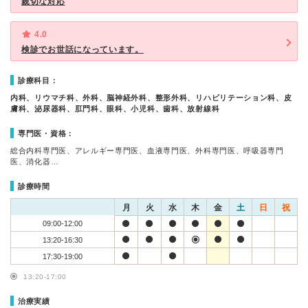
親切な対応
4.0
検診でお世話になっています。
診療科目：
内科、リウマチ科、外科、脳神経外科、整形外科、リハビリテーション科、皮
膚科、泌尿器科、肛門科、眼科、小児科、歯科、放射線科
専門医・資格：
総合内科専門医、アレルギー専門医、血液専門医、外科専門医、呼吸器専門
医、消化器…
診療時間
月
火
水
木
金
土
日
祝
09:00-12:00
13:20-16:30
17:30-19:00
13:20-17:00
治療実績