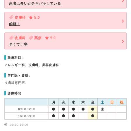
患者は多いがテキパキしている
皮膚科
5.0
的確！
皮膚科
薬疹
5.0
早くて丁寧
診療科目：
アレルギー科、皮膚科、美容皮膚科
専門医・資格：
皮膚科専門医
診療時間
月
火
水
木
金
土
日
祝
09:00-12:00
16:00-19:00
09:00-13:00