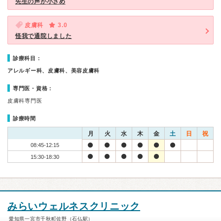
先生の声が小さめ
皮膚科
3.0
怪我で通院しました
診療科目：
アレルギー科、皮膚科、美容皮膚科
専門医・資格：
皮膚科専門医
診療時間
月
火
水
木
金
土
日
祝
08:45-12:15
15:30-18:30
みらいウェルネスクリニック
愛知県一宮市千秋町佐野（石仏駅）