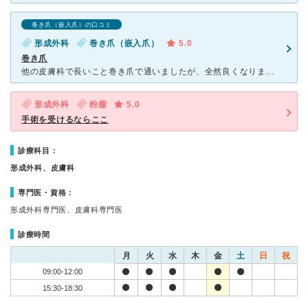
巻き爪（嵌入爪）の口コミ
形成外科
巻き爪（嵌入爪）
5.0
巻き爪
他の皮膚科で長いこと巻き爪で通いましたが、全然良くなりませんでした。自宅から車で１時間程かかるのですが、口コミがよかったのでこちらの形成外科を受診しました。麻酔の注射の時に少し痛かった程度でその後は全
形成外科
粉瘤
5.0
手術を受けるならここ
診療科目：
形成外科、皮膚科
専門医・資格：
形成外科専門医、皮膚科専門医
診療時間
月
火
水
木
金
土
日
祝
09:00-12:00
15:30-18:30