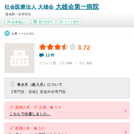
大雄会第一病院
社会医療法人 大雄会
愛知県一宮市羽衣
駐車場あり
電子決済可
マイナ受付
土曜（〜12:00）
3.72
12件
アクセス数 7月:
340
| 6月:
352
巻き爪（嵌入爪）について
【専門医・資格】
形成外科専門医
産婦人科
出産
5.0
こちらで出産しました。
産婦人科
5.0