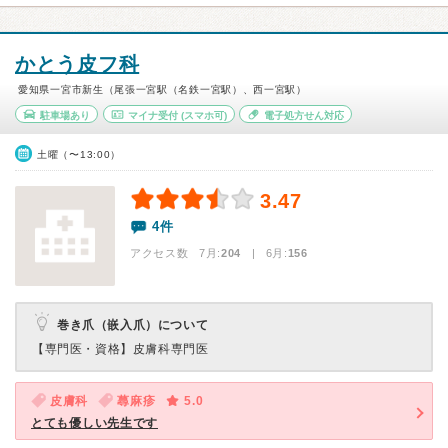
かとう皮フ科
愛知県一宮市新生（尾張一宮駅（名鉄一宮駅）、西一宮駅）
駐車場あり
マイナ受付
(スマホ可)
電子処方せん対応
土曜（〜13:00）
3.47
4件
アクセス数 7月:
204
| 6月:
156
巻き爪（嵌入爪）について
【専門医・資格】
皮膚科専門医
皮膚科
蕁麻疹
5.0
とても優しい先生です