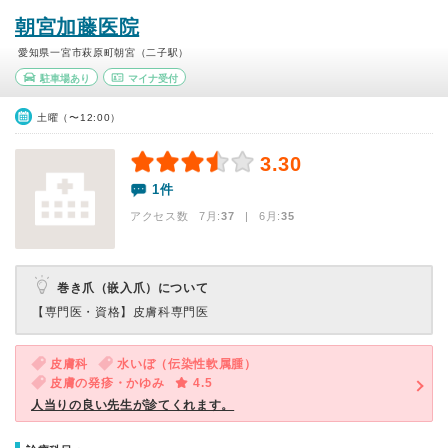
朝宮加藤医院
愛知県一宮市萩原町朝宮（二子駅）
駐車場あり
マイナ受付
土曜（〜12:00）
3.30
1件
アクセス数 7月:
37
| 6月:
35
巻き爪（嵌入爪）について
【専門医・資格】
皮膚科専門医
皮膚科
水いぼ（伝染性軟属腫）
皮膚の発疹・かゆみ
4.5
人当りの良い先生が診てくれます。