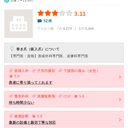
土曜（〜12:00）
3.11
52件
アクセス数 7月:
6,274
| 6月:
5,646
巻き爪（嵌入爪）について
【専門医・資格】
形成外科専門医、皮膚科専門医
産婦人科
子宮内膜症
下腹部の痛み（女性）
5.0
患者に寄り添ってくれます
整形外科
肩腱板断裂
けが
5.0
待ち時間少ない
健康診断
5.0
最新の設備と親切丁寧な対応