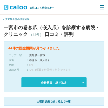
« 愛知県全体の検索結果
一宮市の巻き爪（嵌入爪）を診察する病院・
クリニック
口コミ・評判
（44件）
44件の医療機関が見つかりました
エリア・駅
愛知県一宮市
病気
巻き爪（嵌入爪）
名称
なし
詳細条件
なし (曜日や時間帯を指定できます)
条件変更・絞り込み
土曜日診療で絞り込む (40件)