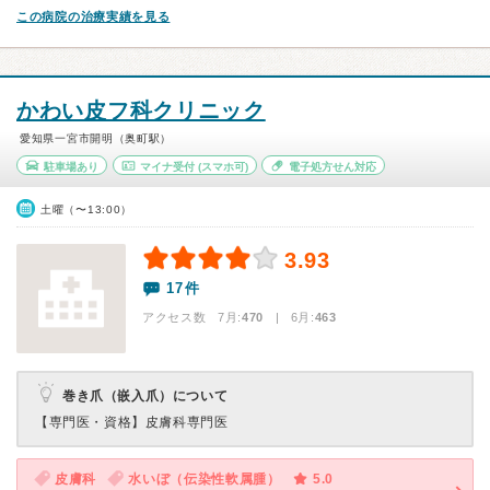
この病院の治療実績を見る
かわい皮フ科クリニック
愛知県一宮市開明（奥町駅）
駐車場あり
マイナ受付
(スマホ可)
電子処方せん対応
土曜（〜13:00）
3.93
17件
アクセス数 7月:
470
| 6月:
463
巻き爪（嵌入爪）について
【専門医・資格】
皮膚科専門医
皮膚科
水いぼ（伝染性軟属腫）
5.0