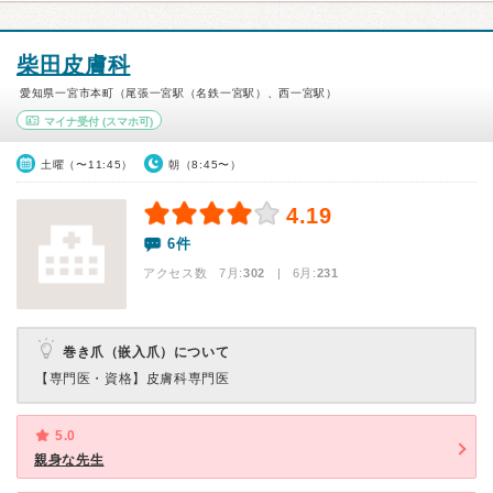
柴田皮膚科
愛知県一宮市本町（尾張一宮駅（名鉄一宮駅）、西一宮駅）
マイナ受付
(スマホ可)
土曜（〜11:45）
朝（8:45〜）
4.19
6件
アクセス数 7月:
302
| 6月:
231
巻き爪（嵌入爪）について
【専門医・資格】
皮膚科専門医
5.0
親身な先生