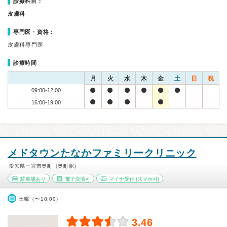
診療科目：
皮膚科
専門医・資格：
皮膚科専門医
診療時間
月
火
水
木
金
土
日
祝
09:00-12:00
16:00-19:00
メドタウンたなかファミリークリニック
愛知県一宮市奥町（奥町駅）
駐車場あり
電子決済可
マイナ受付
(スマホ可)
土曜（〜18:00）
3.46