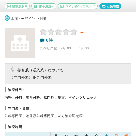
駐車場あり
電子決済可
マイナ受付
(スマホ可)
女医在籍
土曜（〜15:00）・日曜
－
0件
アクセス数 7月:
93
| 6月:
99
巻き爪（嵌入爪）について
【専門外来】
爪専門外来
診療科目：
内科、外科、整形外科、肛門科、漢方、ペインクリニック
専門医・資格：
外科専門医、消化器外科専門医、がん治療認定医
診療時間