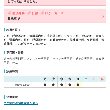
とても助かりました。
整形外科
打撲
けが
5.0
救急車で
診療科目：
内科、呼吸器内科、循環器内科、消化器内科、リウマチ科、神経内科、血液内
科、腎臓内科、外科、呼吸器外科、心臓血管外科、脳神経外科、整形外科、形
成外科、リハビリテーション科…
専門医・資格：
総合内科専門医、アレルギー専門医、リウマチ専門医、感染症専門医、血液専
門医、外…
診療時間
月
火
水
木
金
土
日
祝
08:40-12:00
治療実績
この病院の治療実績を見る