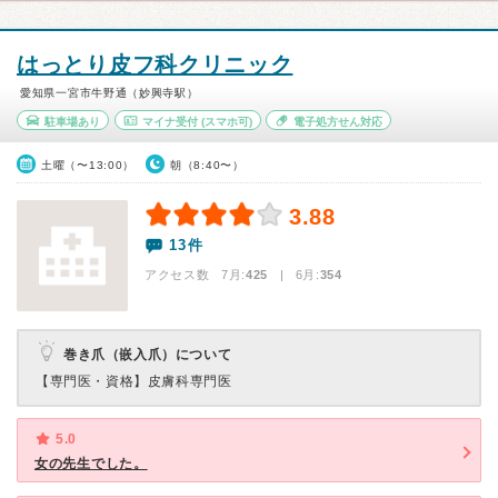
はっとり皮フ科クリニック
愛知県一宮市牛野通（妙興寺駅）
駐車場あり
マイナ受付
(スマホ可)
電子処方せん対応
土曜（〜13:00）
朝（8:40〜）
3.88
13件
アクセス数 7月:
425
| 6月:
354
巻き爪（嵌入爪）について
【専門医・資格】
皮膚科専門医
5.0
女の先生でした。