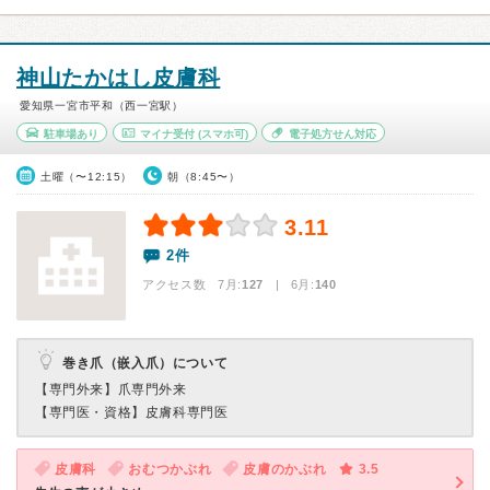
神山たかはし皮膚科
愛知県一宮市平和（西一宮駅）
駐車場あり
マイナ受付
(スマホ可)
電子処方せん対応
土曜（〜12:15）
朝（8:45〜）
3.11
2件
アクセス数 7月:
127
| 6月:
140
巻き爪（嵌入爪）について
【専門外来】
爪専門外来
【専門医・資格】
皮膚科専門医
皮膚科
おむつかぶれ
皮膚のかぶれ
3.5