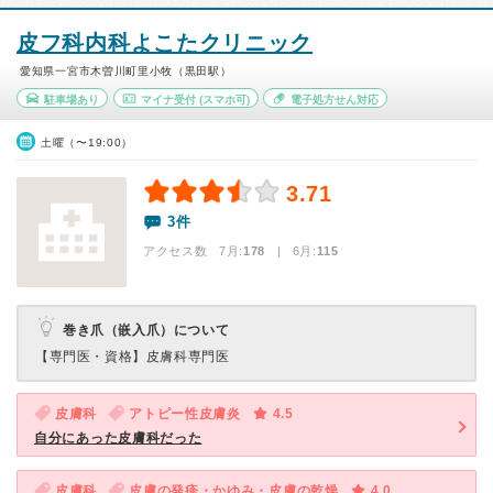
皮フ科内科よこたクリニック
愛知県一宮市木曽川町里小牧（黒田駅）
駐車場あり
マイナ受付
(スマホ可)
電子処方せん対応
土曜（〜19:00）
3.71
3件
アクセス数 7月:
178
| 6月:
115
巻き爪（嵌入爪）について
【専門医・資格】
皮膚科専門医
皮膚科
アトピー性皮膚炎
4.5
自分にあった皮膚科だった
皮膚科
皮膚の発疹・かゆみ・皮膚の乾燥
4.0