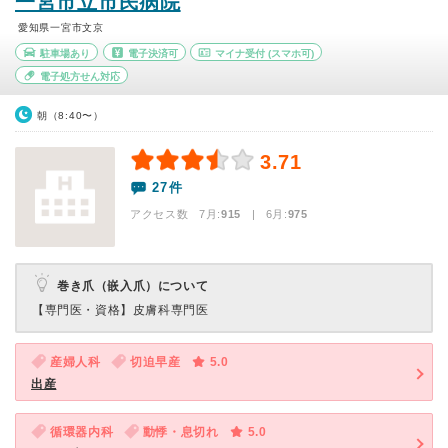
一宮市立市民病院
愛知県一宮市文京
駐車場あり
電子決済可
マイナ受付
(スマホ可)
電子処方せん対応
朝（8:40〜）
3.71
27件
アクセス数 7月:
915
| 6月:
975
巻き爪（嵌入爪）について
【専門医・資格】
皮膚科専門医
産婦人科
切迫早産
5.0
出産
循環器内科
動悸・息切れ
5.0