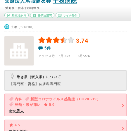
千秋病院
医療法人尾張健友会
愛知県一宮市千秋町塩尻
駐車場あり
電子決済可
マイナ受付
土曜（〜16:30）
3.74
5件
アクセス数 7月:
327
| 6月:
276
巻き爪（嵌入爪）について
【専門医・資格】
皮膚科専門医
内科
新型コロナウイルス感染症（COVID-19）
発熱・喉が痛い
5.0
命の恩人
4.5