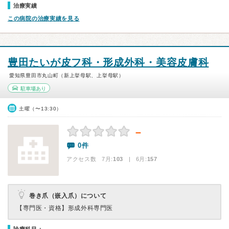
治療実績
この病院の治療実績を見る
豊田たいが皮フ科・形成外科・美容皮膚科
愛知県豊田市丸山町（新上挙母駅、上挙母駅）
駐車場あり
土曜（〜13:30）
－
0件
アクセス数 7月:
103
| 6月:
157
巻き爪（嵌入爪）について
【専門医・資格】
形成外科専門医