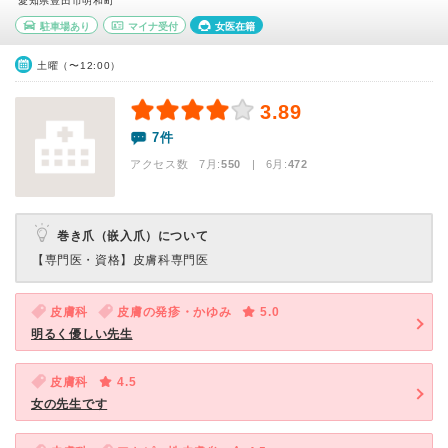
愛知県豊田市明和町
駐車場あり
マイナ受付
女医在籍
土曜（〜12:00）
3.89
7件
アクセス数 7月:
550
| 6月:
472
巻き爪（嵌入爪）について
【専門医・資格】
皮膚科専門医
皮膚科
皮膚の発疹・かゆみ
5.0
明るく優しい先生
皮膚科
4.5
女の先生です