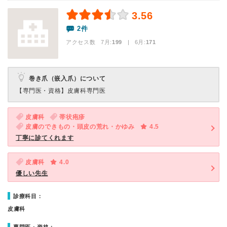
3.56
2件
アクセス数 7月:
199
| 6月:
171
巻き爪（嵌入爪）について
【専門医・資格】
皮膚科専門医
皮膚科
帯状疱疹
皮膚のできもの・頭皮の荒れ・かゆみ
4.5
丁寧に診てくれます
皮膚科
4.0
優しい先生
診療科目：
皮膚科