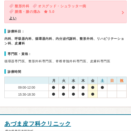
整形外科
オスグッド・シュラッター病
腰痛・膝の痛み
5.0
よい
診療科目：
内科、呼吸器内科、循環器内科、内分泌代謝科、整形外科、リハビリテーショ
ン科、皮膚科
専門医・資格：
循環器専門医、整形外科専門医、脊椎脊髄外科専門医、皮膚科専門医
診療時間
月
火
水
木
金
土
日
祝
09:00-12:00
15:30-18:30
あづま皮フ科クリニック