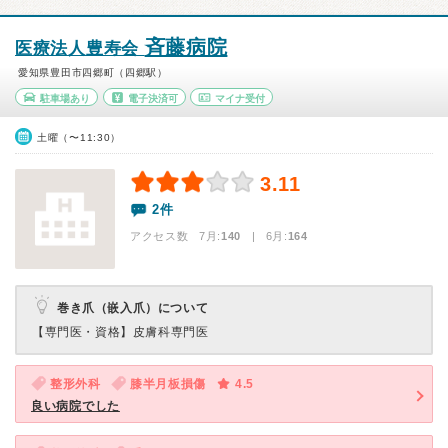
斉藤病院
医療法人豊寿会
愛知県豊田市四郷町（四郷駅）
駐車場あり
電子決済可
マイナ受付
土曜（〜11:30）
3.11
2件
アクセス数 7月:
140
| 6月:
164
巻き爪（嵌入爪）について
【専門医・資格】
皮膚科専門医
整形外科
膝半月板損傷
4.5
良い病院でした