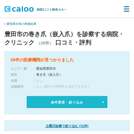
« 愛知県全体の検索結果
豊田市の巻き爪（嵌入爪）を診察する病院・
クリニック
口コミ・評判
（39件）
39件の医療機関が見つかりました
エリア・駅
愛知県豊田市
病気
巻き爪（嵌入爪）
名称
なし
詳細条件
なし (曜日や時間帯を指定できます)
条件変更・絞り込み
土曜日診療で絞り込む (31件)