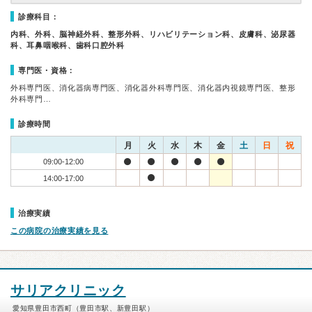
診療科目：
内科、外科、脳神経外科、整形外科、リハビリテーション科、皮膚科、泌尿器
科、耳鼻咽喉科、歯科口腔外科
専門医・資格：
外科専門医、消化器病専門医、消化器外科専門医、消化器内視鏡専門医、整形
外科専門…
診療時間
月
火
水
木
金
土
日
祝
09:00-12:00
14:00-17:00
治療実績
この病院の治療実績を見る
サリアクリニック
愛知県豊田市西町（豊田市駅、新豊田駅）