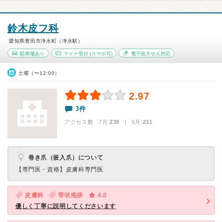
鈴木皮フ科
愛知県豊田市浄水町（浄水駅）
駐車場あり
マイナ受付
(スマホ可)
電子処方せん対応
土曜（〜12:00）
2.97
3件
アクセス数 7月:
239
| 6月:
231
巻き爪（嵌入爪）について
【専門医・資格】
皮膚科専門医
皮膚科
帯状疱疹
4.0
優しく丁寧に説明してくださいます