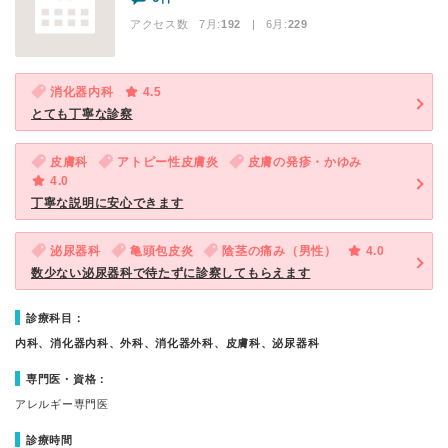
アクセス数 7月:
192
| 6月:
229
消化器内科
4.5
とても丁寧な診察
皮膚科
アトピー性皮膚炎
皮膚の発疹・かゆみ
4.0
丁寧な説明に安心できます
泌尿器科
亀頭包皮炎
陰茎の痛み（男性）
4.0
数少ない泌尿器科で待たずに診察してもらえます
診療科目：
内科、消化器内科、外科、消化器外科、皮膚科、泌尿器科
専門医・資格：
アレルギー専門医
診療時間