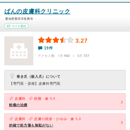
ばんの皮膚科クリニック
愛知県豊田市長興寺
マイナ受付
3.27
19件
アクセス数 7月:
902
| 6月:
737
巻き爪（嵌入爪）について
【専門医・資格】
皮膚科専門医
皮膚科
粉瘤
5.0
粉瘤の治療
皮膚科
皮膚の発疹・かゆみ
5.0
的確で処方箋も無駄がない