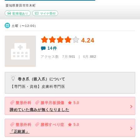
愛知県豊田市市木町
駐車場あり
マイナ受付
土曜（〜12:00）
4.24
14件
アクセス数 7月:
901
| 6月:
882
巻き爪（嵌入爪）について
【専門医・資格】
皮膚科専門医
整形外科
膝半月板損傷
5.0
諦めていた痛みが無くなりました
整形外科
腰椎すべり症
5.0
「正統派」