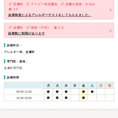
皮膚科
アトピー性皮膚炎
皮膚の発疹・かゆみ
3.0
血液検査によるアレルギーテストをしてもらえました。
皮膚科
発疹（子供）
2.0
診察数に制限があります
診療科目：
アレルギー科、皮膚科
専門医・資格：
皮膚科専門医
診療時間
月
火
水
木
金
土
日
祝
09:00-12:00
16:30-19:00