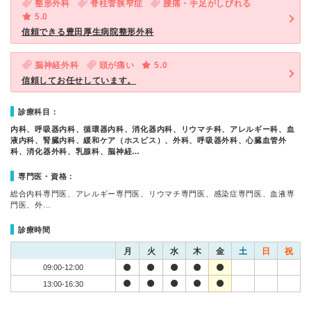
整形外科
脊柱管狭窄症
腰痛・手足がしびれる
5.0
信頼できる豊田厚生病院整形外科
脳神経外科
頭が痛い
5.0
信頼してお任せしています。
診療科目：
内科、呼吸器内科、循環器内科、消化器内科、リウマチ科、アレルギー科、血
液内科、腎臓内科、緩和ケア（ホスピス）、外科、呼吸器外科、心臓血管外
科、消化器外科、乳腺科、脳神経…
専門医・資格：
総合内科専門医、アレルギー専門医、リウマチ専門医、感染症専門医、血液専
門医、外…
診療時間
月
火
水
木
金
土
日
祝
09:00-12:00
13:00-16:30