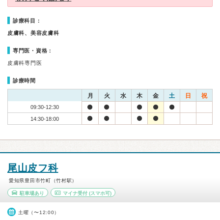
診療科目：
皮膚科、美容皮膚科
専門医・資格：
皮膚科専門医
診療時間
月
火
水
木
金
土
日
祝
09:30-12:30
14:30-18:00
尾山皮フ科
愛知県豊田市竹町（竹村駅）
駐車場あり
マイナ受付
(スマホ可)
土曜（〜12:00）