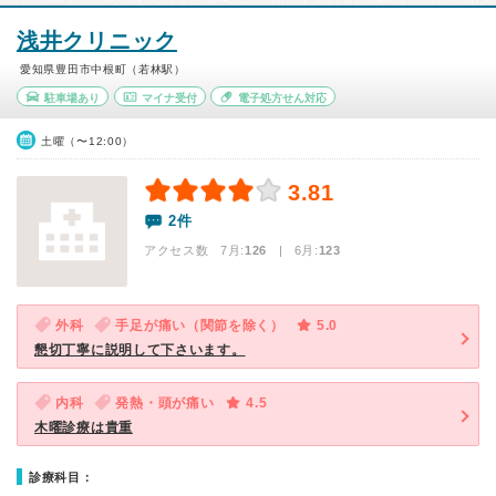
浅井クリニック
愛知県豊田市中根町（若林駅）
駐車場あり
マイナ受付
電子処方せん対応
土曜（〜12:00）
3.81
2件
アクセス数 7月:
126
| 6月:
123
外科
手足が痛い（関節を除く）
5.0
懇切丁寧に説明して下さいます。
内科
発熱・頭が痛い
4.5
木曜診療は貴重
診療科目：