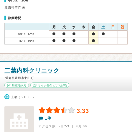
専門医・資格：
皮膚科専門医
診療時間
月
火
水
木
金
土
日
祝
09:00-12:00
16:30-19:00
二葉内科クリニック
愛知県豊田市東山町
駐車場あり
マイナ受付
(スマホ可)
土曜（〜18:00）
3.33
1件
アクセス数 7月:
53
| 6月:
66