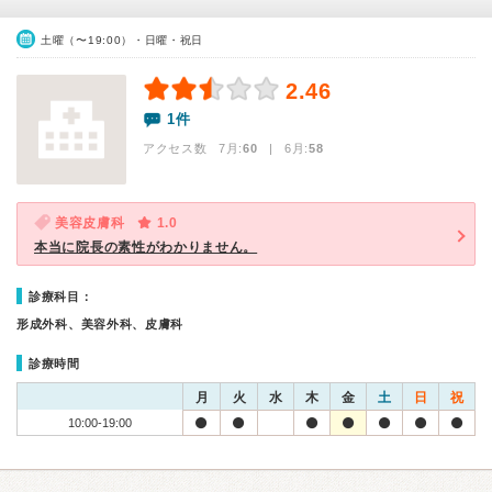
土曜（〜19:00）・日曜・祝日
2.46
1件
アクセス数 7月:
60
| 6月:
58
美容皮膚科
1.0
本当に院長の素性がわかりません。
診療科目：
形成外科、美容外科、皮膚科
診療時間
月
火
水
木
金
土
日
祝
10:00-19:00