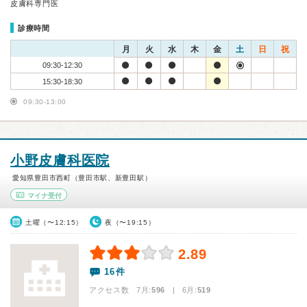
皮膚科専門医
診療時間
月
火
水
木
金
土
日
祝
09:30-12:30
15:30-18:30
09:30-13:00
小野皮膚科医院
愛知県豊田市西町（豊田市駅、新豊田駅）
マイナ受付
土曜（〜12:15）
夜（〜19:15）
2.89
16件
アクセス数 7月:
596
| 6月:
519