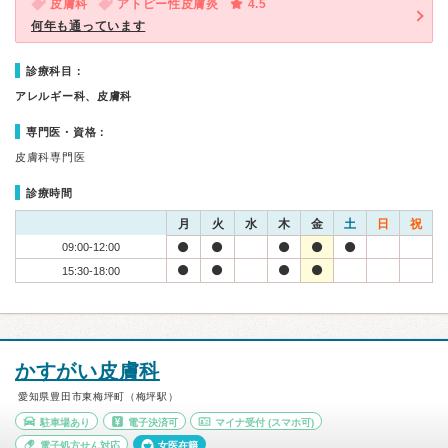
皮膚科
アトピー性皮膚炎
4.5
何年も通っています
診療科目：
アレルギー科、皮膚科
専門医・資格：
皮膚科専門医
診療時間
月
火
水
木
金
土
日
祝
09:00-12:00
15:30-18:00
かすがい皮膚科
愛知県豊田市東梅坪町（梅坪駅）
駐車場あり
電子決済可
マイナ受付
(スマホ可)
電子処方せん対応
女医在籍