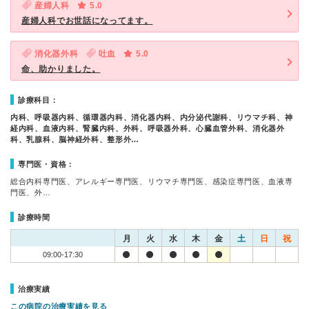
産婦人科
5.0
産婦人科でお世話になってます。
消化器外科
吐血
5.0
命、助かりました。
診療科目：
内科、呼吸器内科、循環器内科、消化器内科、内分泌代謝科、リウマチ科、神
経内科、血液内科、腎臓内科、外科、呼吸器外科、心臓血管外科、消化器外
科、乳腺科、脳神経外科、整形外…
専門医・資格：
総合内科専門医、アレルギー専門医、リウマチ専門医、感染症専門医、血液専
門医、外…
診療時間
月
火
水
木
金
土
日
祝
09:00-17:30
治療実績
この病院の治療実績を見る