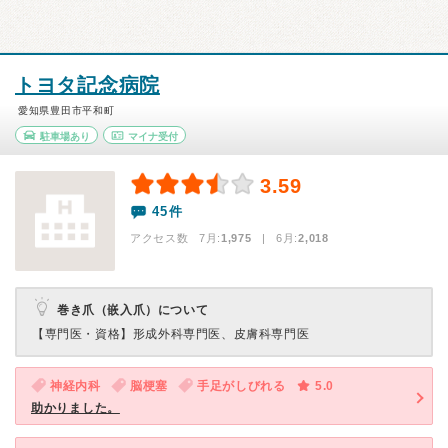
トヨタ記念病院
愛知県豊田市平和町
駐車場あり
マイナ受付
3.59
45件
アクセス数 7月:
1,975
| 6月:
2,018
巻き爪（嵌入爪）について
【専門医・資格】
形成外科専門医、皮膚科専門医
神経内科
脳梗塞
手足がしびれる
5.0
助かりました。