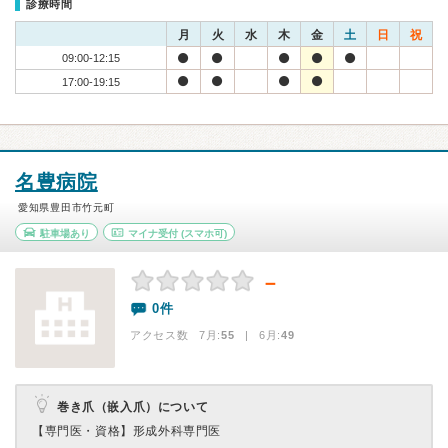
診療時間
月
火
水
木
金
土
日
祝
09:00-12:15
17:00-19:15
名豊病院
愛知県豊田市竹元町
駐車場あり
マイナ受付
(スマホ可)
－
0件
アクセス数 7月:
55
| 6月:
49
巻き爪（嵌入爪）について
【専門医・資格】
形成外科専門医