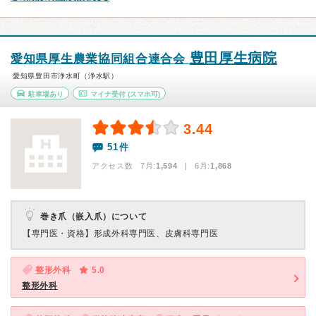
豊田厚生病院
愛知県厚生農業協同組合連合会
愛知県豊田市浄水町（浄水駅）
駐車場あり
マイナ受付
(スマホ可)
3.44
51件
アクセス数 7月:
1,594
| 6月:
1,868
巻き爪（嵌入爪）について
【専門医・資格】
形成外科専門医、皮膚科専門医
整形外科
5.0
整形外科