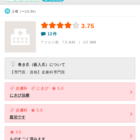
土曜（〜12:30）
3.75
12件
アクセス数 7月:
633
| 6月:
589
巻き爪（嵌入爪）について
【専門医・資格】
皮膚科専門医
皮膚科
にきび
5.0
にきび治療
皮膚科
5.0
親切です
4.5
ものすごく混みます