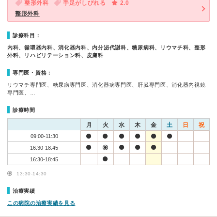
整形外科
手足がしびれる
2.0
整形外科
診療科目：
内科、循環器内科、消化器内科、内分泌代謝科、糖尿病科、リウマチ科、整形
外科、リハビリテーション科、皮膚科
専門医・資格：
リウマチ専門医、糖尿病専門医、消化器病専門医、肝臓専門医、消化器内視鏡
専門医、…
診療時間
月
火
水
木
金
土
日
祝
09:00-11:30
16:30-18:45
16:30-18:45
13:30-14:30
治療実績
この病院の治療実績を見る