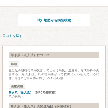
地図から病院検索
口コミを探す
巻き爪（嵌入爪）について
詳細
主に足の親指の爪が変形してしまう病気。皮膚科、形成外科を受
診する。陥入爪は、爪の端が曲がって皮膚にくい込んでいる状
態、巻き爪は爪全体が曲がっている状態。
治療実績
巻き爪（嵌入爪）
（DPC治療実績）
爪の疾患
巻き爪（嵌入爪）の関連項目（病院検索）