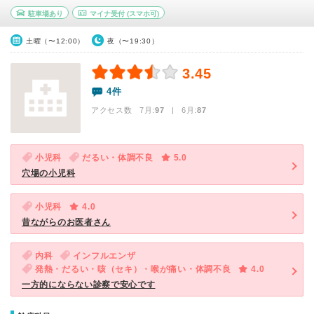
駐車場あり
マイナ受付
(スマホ可)
土曜（〜12:00）
夜（〜19:30）
3.45
4件
アクセス数 7月:
97
| 6月:
87
小児科
だるい・体調不良
5.0
穴場の小児科
小児科
4.0
昔ながらのお医者さん
内科
インフルエンザ
発熱・だるい・咳（セキ）・喉が痛い・体調不良
4.0
一方的にならない診察で安心です