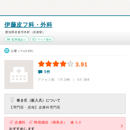
伊藤皮フ科・外科
愛知県岩倉市本町（岩倉駅）
駐車場あり
マイナ受付
土曜（〜12:00）
3.91
5件
アクセス数 7月:
140
| 6月:
154
巻き爪（嵌入爪）について
【専門医・資格】
皮膚科専門医
皮膚科
蜂窩織炎（蜂巣炎）
5.0
おすすめします