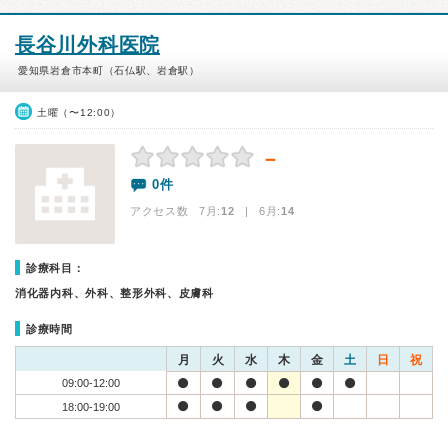
長谷川外科医院
愛知県岩倉市本町（石仏駅、岩倉駅）
土曜（〜12:00）
－
0件
アクセス数 7月:
12
| 6月:
14
診療科目：
消化器内科、外科、整形外科、皮膚科
診療時間
月
火
水
木
金
土
日
祝
09:00-12:00
18:00-19:00