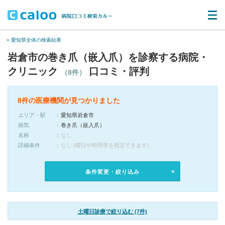
« 愛知県全体の検索結果
岩倉市の巻き爪（嵌入爪）を診察する病院・
クリニック
口コミ・評判
（8件）
8件の医療機関が見つかりました
エリア・駅
愛知県岩倉市
病気
巻き爪（嵌入爪）
名称
なし
詳細条件
なし (曜日や時間帯を指定できます)
条件変更・絞り込み
土曜日診療で絞り込む (7件)