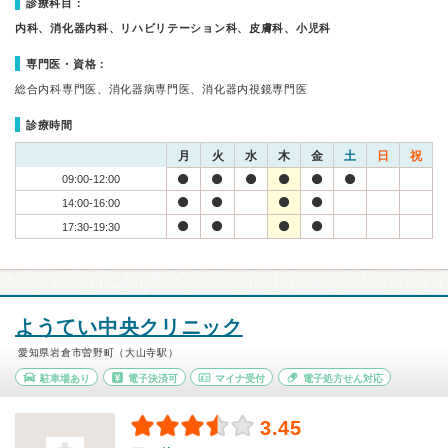
診療科目：
内科、消化器内科、リハビリテーション科、皮膚科、小児科
専門医・資格：
総合内科専門医、消化器病専門医、消化器内視鏡専門医
診療時間
月
火
水
木
金
土
日
祝
09:00-12:00
14:00-16:00
17:30-19:30
ようてい中央クリニック
愛知県岩倉市曽野町（大山寺駅）
駐車場あり
電子決済可
マイナ受付
電子処方せん対応
3.45