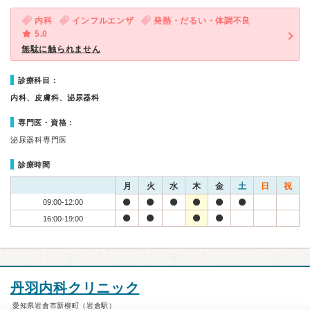
内科
インフルエンザ
発熱・だるい・体調不良
5.0
無駄に触られません
診療科目：
内科、皮膚科、泌尿器科
専門医・資格：
泌尿器科専門医
診療時間
月
火
水
木
金
土
日
祝
09:00-12:00
16:00-19:00
丹羽内科クリニック
愛知県岩倉市新柳町（岩倉駅）