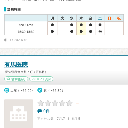
診療時間
月
火
水
木
金
土
日
祝
09:00-12:00
15:30-18:30
14:00-16:00
有馬医院
愛知県岩倉市井上町（石仏駅）
駐車場あり
マイナ受付
土曜（〜12:00）
夜（〜19:30）
－
0件
アクセス数 7月:
7
| 6月:
5