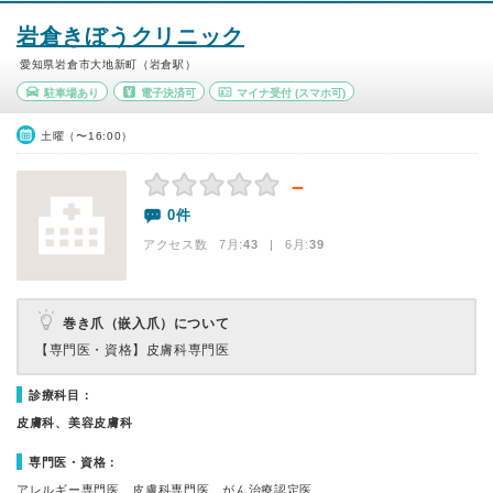
岩倉きぼうクリニック
愛知県岩倉市大地新町（岩倉駅）
駐車場あり
電子決済可
マイナ受付
(スマホ可)
土曜（〜16:00）
－
0件
アクセス数 7月:
43
| 6月:
39
巻き爪（嵌入爪）について
【専門医・資格】
皮膚科専門医
診療科目：
皮膚科、美容皮膚科
専門医・資格：
アレルギー専門医、皮膚科専門医、がん治療認定医