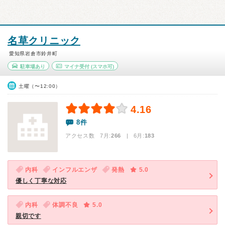
名草クリニック
愛知県岩倉市鈴井町
駐車場あり
マイナ受付
(スマホ可)
土曜（〜12:00）
4.16
8件
アクセス数 7月:
266
| 6月:
183
内科
インフルエンザ
発熱
5.0
優しく丁寧な対応
内科
体調不良
5.0
親切です