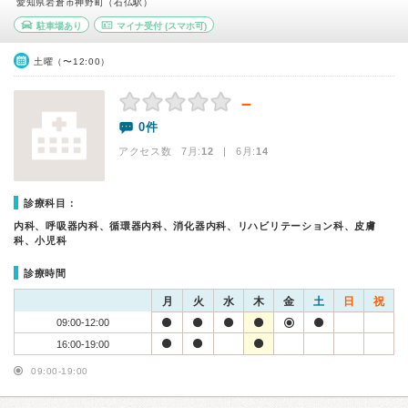
愛知県岩倉市神野町（石仏駅）
駐車場あり
マイナ受付
(スマホ可)
土曜（〜12:00）
－
0件
アクセス数 7月:
12
| 6月:
14
診療科目：
内科、呼吸器内科、循環器内科、消化器内科、リハビリテーション科、皮膚
科、小児科
診療時間
月
火
水
木
金
土
日
祝
09:00-12:00
16:00-19:00
09:00-19:00