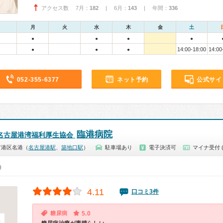
アクセス数 7月：
182
| 6月：
143
| 年間：
336
月
火
水
木
金
土
●
●
●
●
14:00-18:00
14:00
●
●
●
052-355-6377
ネット予約
公式サイ
臨港病院
 名古屋港湾福利厚生協会
市港区名港（
名古屋港駅
、
築地口駅
）
駐車場あり
電子決済可
マイナ受付 
0）
4.11
口コミ3件
糖尿病
5.0