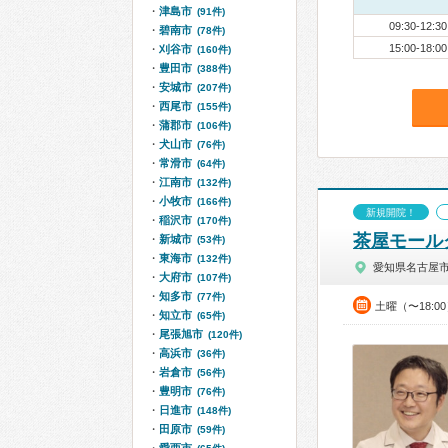
津島市
(91件)
09:30-12:30
碧南市
(78件)
15:00-18:00
刈谷市
(160件)
豊田市
(388件)
安城市
(207件)
西尾市
(155件)
蒲郡市
(106件)
犬山市
(76件)
常滑市
(64件)
江南市
(132件)
小牧市
(166件)
新規開院！
稲沢市
(170件)
茶屋モール
新城市
(53件)
東海市
(132件)
愛知県名古屋
大府市
(107件)
知多市
(77件)
土曜（〜18:
知立市
(65件)
尾張旭市
(120件)
高浜市
(36件)
岩倉市
(56件)
豊明市
(76件)
日進市
(148件)
田原市
(59件)