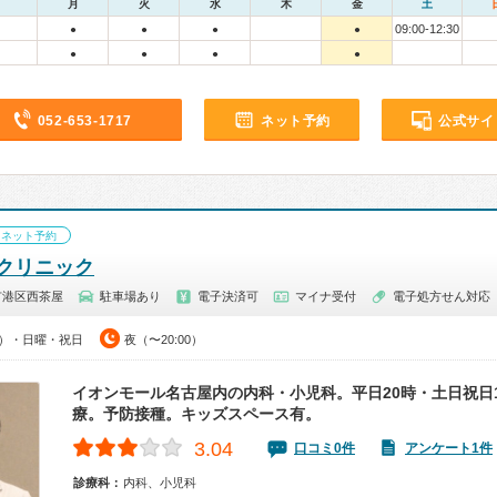
月
火
水
木
金
土
09:00-12:30
●
●
●
●
●
●
●
●
052-653-1717
ネット予約
公式サイ
ネット予約
クリニック
市港区西茶屋
駐車場あり
電子決済可
マイナ受付
電子処方せん対応
00）・日曜・祝日
夜（〜20:00）
イオンモール名古屋内の内科・小児科。平日20時・土日祝日
療。予防接種。キッズスペース有。
3.04
口コミ0件
アンケート1件
診療科：
内科、小児科