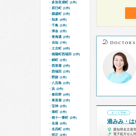
多加良浦町
(1件)
辰巳町
(1件)
築盛町
(1件)
知多
(4件)
千鳥
(1件)
津金
(2件)
東海通
(2件)
当知
(7件)
土古町
(4件)
南陽町西福田
(1件)
錦町
(1件)
西茶屋
(3件)
西福田
(1件)
野跡
(1件)
八百島
(1件)
浜
(2件)
春田野
(4件)
東茶屋
(1件)
宝神
(2件)
港町
(1件)
ネット予約
南十一番町
(2件)
港みみ・は
名港
(4件)
名四町
(2件)
愛知県名古屋
電子処方せん
明正
(2件)