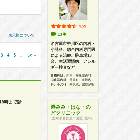
4.59
13件
表示順について
名古屋市中川区の内科・
小児科、総合内科専門医
3
4
5
…
次 »
による治療。駐車場13
台。生活習慣病、アレル
ギー検査など
診療科目：
内科、呼吸器内科、
消化器内科、胃腸科、血液内
科、小児科、内視鏡、健康診断
18時まで診
港みみ・はな・の
どクリニック
(愛知県名古屋市港区 港栄)