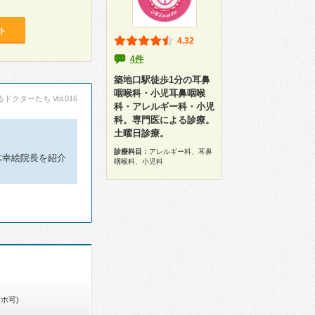
ト
4.32
4件
築地口駅徒歩1分の耳鼻
咽喉科・小児耳鼻咽喉
ドクターたち Vol.016
科・アレルギー科・小児
科。専門医による診療。
土曜日診療。
診療科目：
アレルギー科、耳鼻
木幸絵院長を紹介
咽喉科、小児科
ホ可)