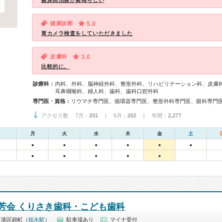
糖尿病治療が素晴らしい
健康診断
5.0
胃カメラ検査をしていただきました
皮膚科
3.0
比較的に。
診療科：
内科、外科、脳神経外科、整形外科、リハビリテーション科、皮膚
耳鼻咽喉科、婦人科、歯科、歯科口腔外科
専門医・資格：
アクセス数 7月：
201
| 6月：
202
| 年間：
2,277
月
火
水
木
金
土
●
●
●
●
●
●
●
●
●
●
●
芳会 くりさき歯科・こども歯科
市港区錦町（
稲永駅
）
駐車場あり
マイナ受付