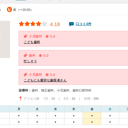
0）
夜（〜20:00）
4.18
口コミ4件
小児歯科
5.0
こども歯科
歯科
5.0
忙しそう
小児歯科
5.0
こどもにも親切な歯医者さん
診療科：
歯科、矯正歯科、小児歯科、歯科口腔外科
アクセス数 7月：
33
| 6月：
26
| 年間：
290
月
火
水
木
金
土
●
●
●
●
●
●
●
●
●
●
●
●