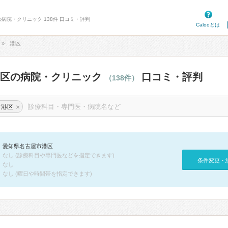
の病院・クリニック 138件 口コミ・評判
Calooとは
港区
港区の病院・クリニック
口コミ・評判
（138件）
×
市港区
愛知県名古屋市港区
なし (診療科目や専門医などを指定できます)
条件変更・
なし
なし (曜日や時間帯を指定できます)