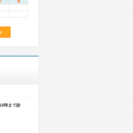
日
祝
ト
18時まで診