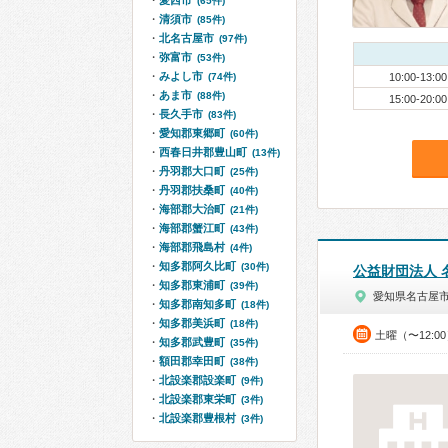
愛西市
(65件)
清須市
(85件)
北名古屋市
(97件)
弥富市
(53件)
みよし市
(74件)
10:00-13:00
あま市
(88件)
15:00-20:00
長久手市
(83件)
愛知郡東郷町
(60件)
西春日井郡豊山町
(13件)
丹羽郡大口町
(25件)
丹羽郡扶桑町
(40件)
海部郡大治町
(21件)
海部郡蟹江町
(43件)
海部郡飛島村
(4件)
知多郡阿久比町
(30件)
公益財団法人
知多郡東浦町
(39件)
愛知県名古屋
知多郡南知多町
(18件)
知多郡美浜町
(18件)
土曜（〜12:0
知多郡武豊町
(35件)
額田郡幸田町
(38件)
北設楽郡設楽町
(9件)
北設楽郡東栄町
(3件)
北設楽郡豊根村
(3件)