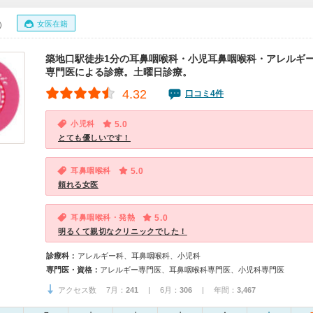
女医在籍
0）
築地口駅徒歩1分の耳鼻咽喉科・小児耳鼻咽喉科・アレルギ
専門医による診療。土曜日診療。
4.32
口コミ4件
小児科
5.0
とても優しいです！
耳鼻咽喉科
5.0
頼れる女医
耳鼻咽喉科・発熱
5.0
明るくて親切なクリニックでした！
診療科：
アレルギー科、耳鼻咽喉科、小児科
専門医・資格：
アレルギー専門医、耳鼻咽喉科専門医、小児科専門医
アクセス数 7月：
241
| 6月：
306
| 年間：
3,467