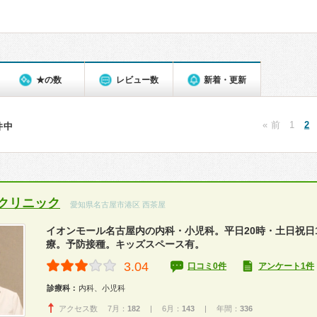
★の数
レビュー数
新着・更新
« 前
1
2
8件中
クリニック
愛知県名古屋市港区 西茶屋
イオンモール名古屋内の内科・小児科。平日20時・土日祝日
療。予防接種。キッズスペース有。
3.04
口コミ0件
アンケート1件
診療科：
内科、小児科
アクセス数 7月：
182
| 6月：
143
| 年間：
336