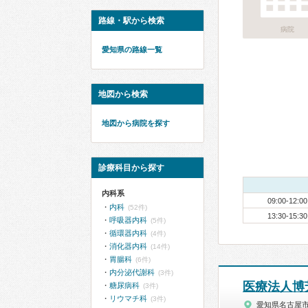
路線・駅から検索
病院
愛知県の路線一覧
地図から検索
地図から病院を探す
診療科目から探す
内科系
09:00-12:00
内科
(52件)
13:30-15:30
呼吸器内科
(5件)
循環器内科
(4件)
消化器内科
(14件)
胃腸科
(6件)
内分泌代謝科
(3件)
医療法人博
糖尿病科
(3件)
リウマチ科
(3件)
愛知県名古屋