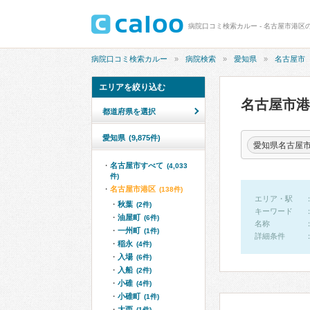
病院口コミ検索カルー - 名古屋市港区
病院口コミ検索カルー
病院検索
愛知県
名古屋市
エリアを絞り込む
名古屋市
都道府県を選択
愛知県
(9,875件)
愛知県名古屋
名古屋市すべて
(4,033
件)
名古屋市港区
(138件)
エリア・駅
秋葉
(2件)
キーワード
油屋町
(6件)
名称
一州町
(1件)
詳細条件
稲永
(4件)
入場
(6件)
入船
(2件)
小碓
(4件)
小碓町
(1件)
大西
(1件)