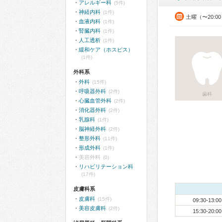
アレルギー科
(5件)
神経内科
(1件)
土曜（〜20:0
血液内科
(1件)
腎臓内科
(1件)
人工透析
(1件)
緩和ケア（ホスピス）
(1件)
外科系
外科
(15件)
呼吸器外科
(2件)
歯科
心臓血管外科
(2件)
消化器外科
(2件)
乳腺科
(1件)
脳神経外科
(2件)
整形外科
(11件)
形成外科
(1件)
美容外科
(0)
リハビリテーション科
(17件)
皮膚科系
皮膚科
(15件)
09:30-13:00
美容皮膚科
(2件)
15:30-20:00