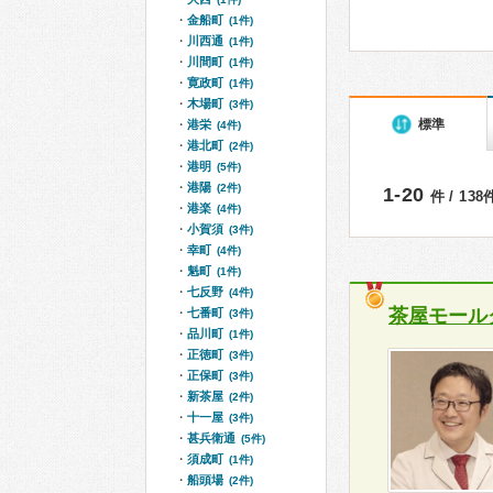
金船町
(1件)
川西通
(1件)
川間町
(1件)
寛政町
(1件)
木場町
(3件)
標準
港栄
(4件)
港北町
(2件)
港明
(5件)
港陽
(2件)
1-20
件 / 13
港楽
(4件)
小賀須
(3件)
幸町
(4件)
魁町
(1件)
七反野
(4件)
茶屋モール
七番町
(3件)
品川町
(1件)
正徳町
(3件)
正保町
(3件)
新茶屋
(2件)
十一屋
(3件)
甚兵衛通
(5件)
須成町
(1件)
船頭場
(2件)