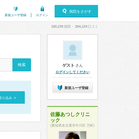
病院をさがす
新規ユーザ登録
ログイン
182,230
病院・
264,124
口コミ
ゲスト
さん
ログインしてください
新規ユーザ登録
絞り込み »
佐藤あつしクリニ
ック
(愛知県名古屋市中川区 万町)