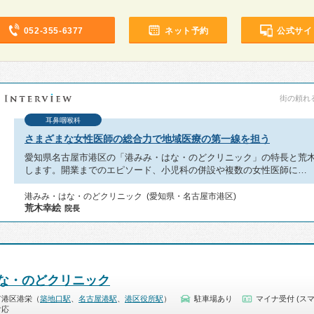
052-355-6377
ネット予約
公式サイ
街の頼れる
耳鼻咽喉科
さまざまな女性医師の総合力で地域医療の第一線を担う
愛知県名古屋市港区の「港みみ・はな・のどクリニック」の特長と荒
します。開業までのエピソード、小児科の併設や複数の女性医師に…
港みみ・はな・のどクリニック (愛知県・名古屋市港区)
荒木幸絵
院長
な・のどクリニック
市港区港栄（
築地口駅
、
名古屋港駅
、
港区役所駅
）
駐車場あり
マイナ受付 (スマ
対応