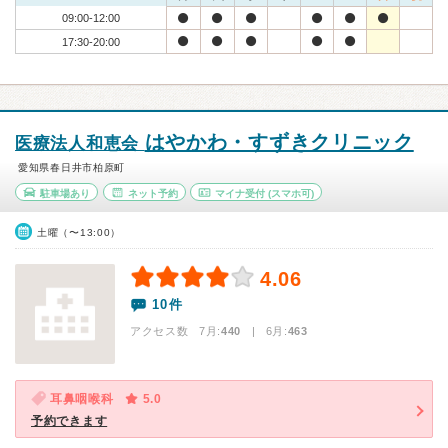
09:00-12:00
17:30-20:00
はやかわ・すずきクリニック
医療法人和恵会
愛知県春日井市柏原町
駐車場あり
ネット予約
マイナ受付
(スマホ可)
土曜（〜13:00）
4.06
10件
アクセス数 7月:
440
| 6月:
463
耳鼻咽喉科
5.0
予約できます