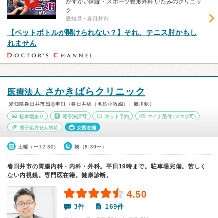
かすがい関節・スポーツ整形外科 いたみのクリニッ
ク
愛知県・春日井市
【ペットボトルが開けられない？】それ、テニス肘かもし
れません
さかきばらクリニック
医療法人
愛知県春日井市如意申町（春日井駅（名鉄小牧線）、勝川駅）
駐車場あり
電子決済可
ネット予約
マイナ受付
(スマホ可)
電子処方せん対応
女医在籍
土曜（〜12:30）
朝（8:30〜）
春日井市の胃腸内科・内科・外科。平日19時まで。駐車場完備。苦しく
ない内視鏡。専門医在籍。健康診断。
4.50
3件
169件