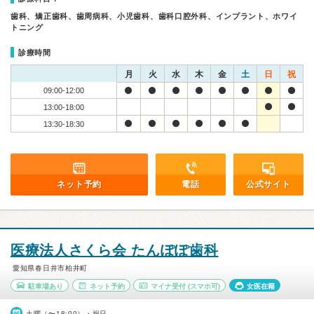
歯科、矯正歯科、歯周病科、小児歯科、歯科口腔外科、インプラント、ホワイ
トニング
診療時間
月
火
水
木
金
土
日
祝
09:00-12:00
13:00-18:00
13:30-18:30
ネット予約
電話
公式サイト
医療法人さくら会 たんぽぽ歯科
愛知県春日井市柏井町
駐車場あり
ネット予約
マイナ受付
(スマホ可)
女医在籍
土曜（〜18:00）・祝日