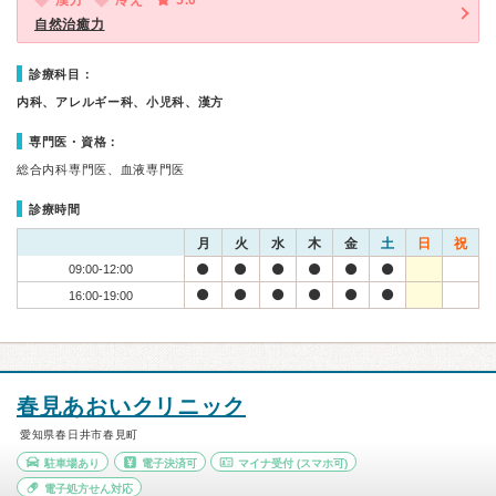
漢方
冷え
5.0
自然治癒力
診療科目：
内科、アレルギー科、小児科、漢方
専門医・資格：
総合内科専門医、血液専門医
診療時間
月
火
水
木
金
土
日
祝
09:00-12:00
16:00-19:00
春見あおいクリニック
愛知県春日井市春見町
駐車場あり
電子決済可
マイナ受付
(スマホ可)
電子処方せん対応