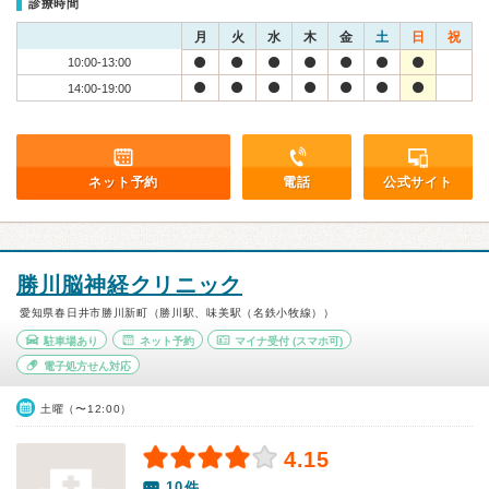
診療時間
月
火
水
木
金
土
日
祝
10:00-13:00
14:00-19:00
ネット予約
電話
公式サイト
勝川脳神経クリニック
愛知県春日井市勝川新町（勝川駅、味美駅（名鉄小牧線））
駐車場あり
ネット予約
マイナ受付
(スマホ可)
電子処方せん対応
土曜（〜12:00）
4.15
10件