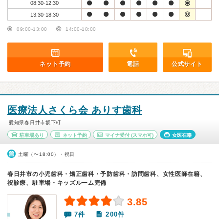
08:30-12:30
13:30-18:30
09:00-13:00
14:00-18:00
ネット予約
電話
公式サイト
医療法人さくら会 ありす歯科
愛知県春日井市坂下町
駐車場あり
ネット予約
マイナ受付
(スマホ可)
女医在籍
土曜（〜18:00）・祝日
春日井市の小児歯科・矯正歯科・予防歯科・訪問歯科、女性医師在籍、
祝診療、駐車場・キッズルーム完備
3.85
7件
200件