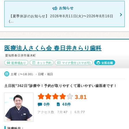
お知らせ
【夏季休診のお知らせ】 2026年8月11日(火)〜2026年8月16日
(...
医療法人さくら会 春日井きらり歯科
愛知県春日井市篠木町
駐車場あり
ネット予約
マイナ受付
(スマホ可)
女医在籍
土曜（〜18:30）・日曜・祝日
土日祝”362日”診療中！予約が取りやすくて通いやすい歯医者です！
3.81
0件
48件
アクセス数 7月:
47
| 6月:
77
診療科目：