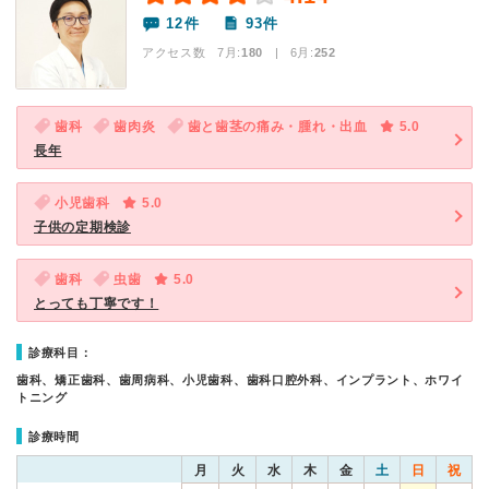
12件
93件
アクセス数 7月:
180
| 6月:
252
歯科
歯肉炎
歯と歯茎の痛み・腫れ・出血
5.0
長年
小児歯科
5.0
子供の定期検診
歯科
虫歯
5.0
とっても丁寧です！
診療科目：
歯科、矯正歯科、歯周病科、小児歯科、歯科口腔外科、インプラント、ホワイ
トニング
診療時間
月
火
水
木
金
土
日
祝