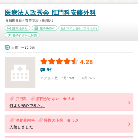
医療法人政秀会 肛門科安藤外科
愛知県春日井市若草通（勝川駅）
駐車場あり
電子決済可
マイナ受付
(スマホ可)
電子処方せん対応
土曜（〜12:00）
4.28
9件
アクセス数 7月:
769
| 6月:
825
肛門科
肛門がかゆい
5.0
何より安心できた。
消化器内科
慢性の下痢
5.0
入院しました