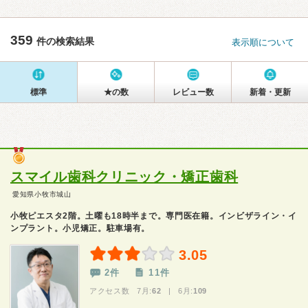
359
件の検索結果
表示順について
標準
★の数
レビュー数
新着・更新
スマイル歯科クリニック・矯正歯科
愛知県小牧市城山
小牧ピエスタ2階。土曜も18時半まで。専門医在籍。インビザライン・イ
ンプラント。小児矯正。駐車場有。
3.05
2件
11件
アクセス数 7月:
62
| 6月:
109