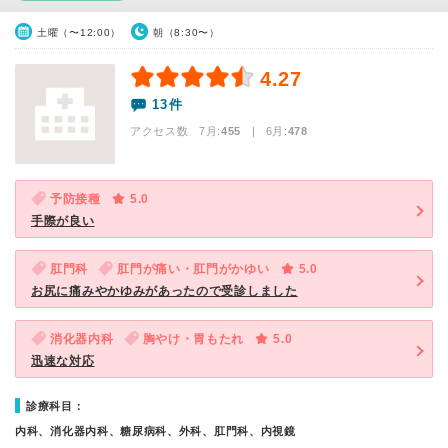
土曜（〜12:00）
朝（8:30〜）
4.27
13件
アクセス数 7月:
455
| 6月:
478
予防接種
5.0
手際が良い
肛門科
肛門が痛い・肛門がかゆい
5.0
お尻に痛みやかゆみがあったので受診しました
消化器内科
胸やけ・胃もたれ
5.0
迅速な対応
診療科目：
内科、消化器内科、糖尿病科、外科、肛門科、内視鏡