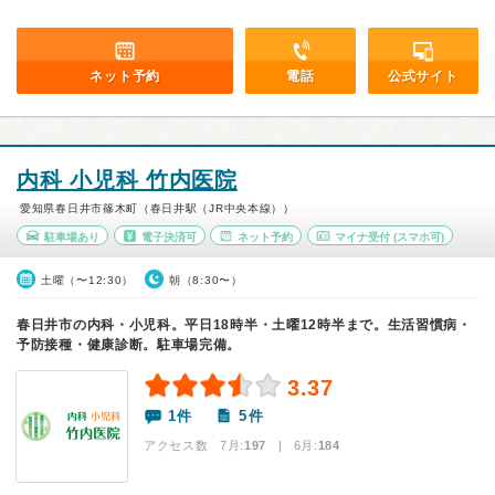
ネット予約
電話
公式サイト
内科 小児科 竹内医院
愛知県春日井市篠木町（春日井駅（JR中央本線））
駐車場あり
電子決済可
ネット予約
マイナ受付
(スマホ可)
土曜（〜12:30）
朝（8:30〜）
春日井市の内科・小児科。平日18時半・土曜12時半まで。生活習慣病・
予防接種・健康診断。駐車場完備。
3.37
1件
5件
アクセス数 7月:
197
| 6月:
184