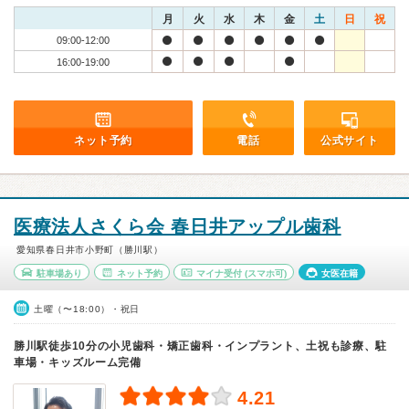
月
火
水
木
金
土
日
祝
09:00-12:00
16:00-19:00
ネット予約
電話
公式サイト
医療法人さくら会 春日井アップル歯科
愛知県春日井市小野町（勝川駅）
駐車場あり
ネット予約
マイナ受付
(スマホ可)
女医在籍
土曜（〜18:00）・祝日
勝川駅徒歩10分の小児歯科・矯正歯科・インプラント、土祝も診療、駐
車場・キッズルーム完備
4.21