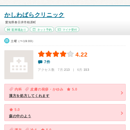
かしわばらクリニック
愛知県春日井市柏原町
駐車場あり
ネット予約
マイナ受付
土曜（〜19:00）
4.22
7件
アクセス数 7月:
213
| 6月:
153
内科
皮膚の発疹・かゆみ
5.0
漢方を処方してくれます
5.0
森の中のよう