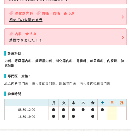
消化器内科
胃痛・腹痛
5.0
初めての大腸カメラ
内科
5.0
禁煙できました！！
診療科目：
内科、呼吸器内科、循環器内科、消化器内科、胃腸科、糖尿病科、内視鏡、健
康診断
専門医・資格：
総合内科専門医、消化器病専門医、肝臓専門医、消化器内視鏡専門医
診療時間
月
火
水
木
金
土
日
祝
08:30-12:00
16:30-19:00