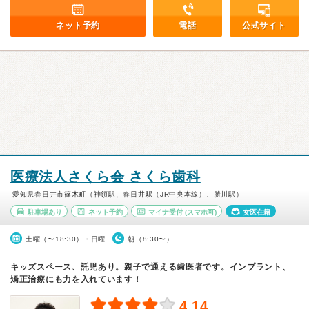
ネット予約
電話
公式サイト
医療法人さくら会 さくら歯科
愛知県春日井市篠木町（神領駅、春日井駅（JR中央本線）、勝川駅）
駐車場あり
ネット予約
マイナ受付
(スマホ可)
女医在籍
土曜（〜18:30）・日曜
朝（8:30〜）
キッズスペース、託児あり。親子で通える歯医者です。インプラント、
矯正治療にも力を入れています！
4.14