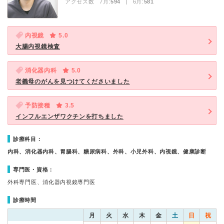
アクセス数 7月:
594
| 6月:
581
内視鏡
5.0
大腸内視鏡検査
消化器内科
5.0
老義母のがんを見つけてくださいました
予防接種
3.5
インフルエンザワクチンを打ちました
診療科目：
内科、消化器内科、胃腸科、糖尿病科、外科、小児外科、内視鏡、健康診断
専門医・資格：
外科専門医、消化器内視鏡専門医
診療時間
月
火
水
木
金
土
日
祝