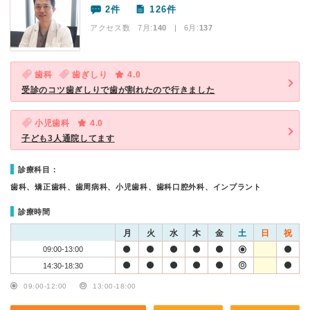
2件
126件
アクセス数 7月:
140
| 6月:
137
歯科
歯ぎしり
4.0
受診のコツ歯ぎしりで歯が割れたので行きました
小児歯科
4.0
子ども3人通院してます
診療科目：
歯科、矯正歯科、歯周病科、小児歯科、歯科口腔外科、インプラント
診療時間
月
火
水
木
金
土
日
祝
09:00-13:00
14:30-18:30
09:00-12:00
13:00-18:00