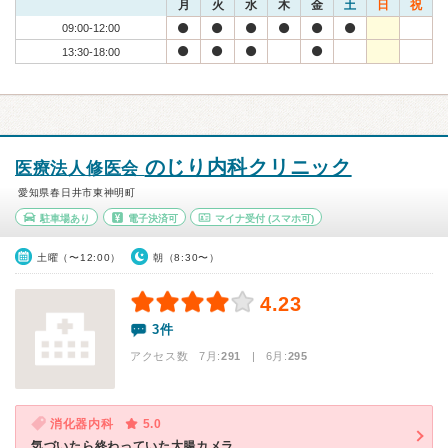
月
火
水
木
金
土
日
祝
09:00-12:00
13:30-18:00
のじり内科クリニック
医療法人修医会
愛知県春日井市東神明町
駐車場あり
電子決済可
マイナ受付
(スマホ可)
土曜（〜12:00）
朝（8:30〜）
4.23
3件
アクセス数 7月:
291
| 6月:
295
消化器内科
5.0
気づいたら終わっていた大腸カメラ