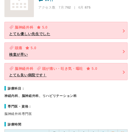
アクセス数 7月:
762
| 6月:
675
脳神経外科
5.0
とても優しい先生でした
頭痛
5.0
検査が早い
脳神経外科
頭が痛い・吐き気・嘔吐
5.0
とても良い病院です！
診療科目：
神経内科、脳神経外科、リハビリテーション科
専門医・資格：
脳神経外科専門医
診療時間