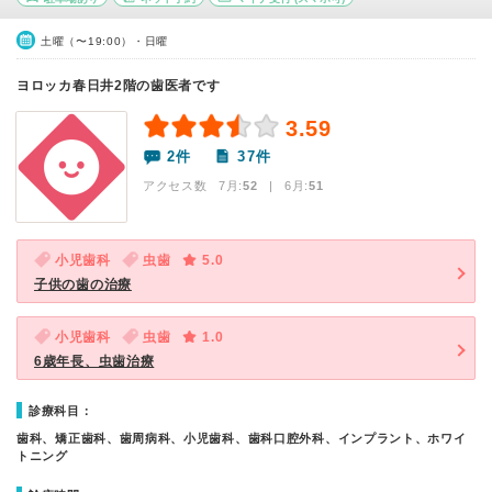
土曜（〜19:00）・日曜
ヨロッカ春日井2階の歯医者です
3.59
2件
37件
アクセス数 7月:
52
| 6月:
51
小児歯科
虫歯
5.0
子供の歯の治療
小児歯科
虫歯
1.0
6歳年長、虫歯治療
診療科目：
歯科、矯正歯科、歯周病科、小児歯科、歯科口腔外科、インプラント、ホワイ
トニング