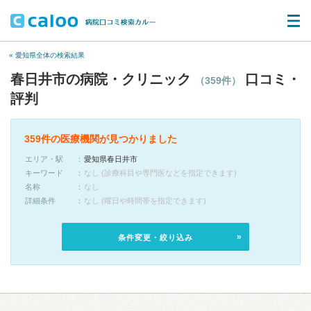
« 愛知県全体の検索結果
春日井市の病院・クリニック
口コミ・
（359件）
評判
359件の医療機関が見つかりました
エリア・駅
愛知県春日井市
キーワード
なし (診療科目や専門医などを指定できます)
名称
なし
詳細条件
なし (曜日や時間帯を指定できます)
条件変更・絞り込み