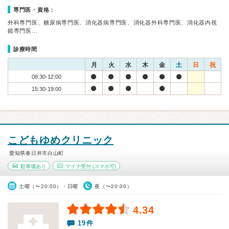
専門医・資格：
外科専門医、糖尿病専門医、消化器病専門医、消化器外科専門医、消化器内視
鏡専門医…
診療時間
月
火
水
木
金
土
日
祝
08:30-12:00
15:30-19:00
こどもゆめクリニック
愛知県春日井市白山町
駐車場あり
マイナ受付
(スマホ可)
土曜（〜20:00）・日曜
夜（〜20:00）
4.34
19件