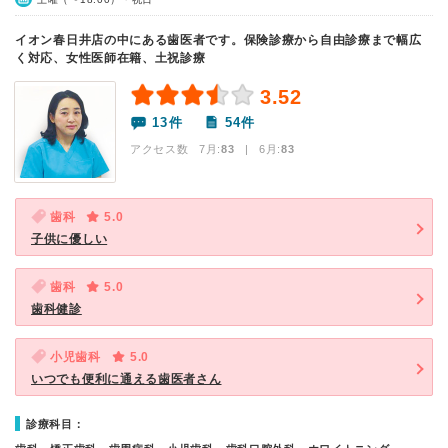
イオン春日井店の中にある歯医者です。保険診療から自由診療まで幅広
く対応、女性医師在籍、土祝診療
3.52
13件
54件
アクセス数 7月:
83
| 6月:
83
歯科
5.0
子供に優しい
歯科
5.0
歯科健診
小児歯科
5.0
いつでも便利に通える歯医者さん
診療科目：