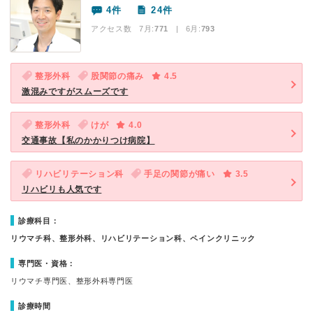
4件
24件
アクセス数 7月:
771
| 6月:
793
整形外科
股関節の痛み
4.5
激混みですがスムーズです
整形外科
けが
4.0
交通事故【私のかかりつけ病院】
リハビリテーション科
手足の関節が痛い
3.5
リハビリも人気です
診療科目：
リウマチ科、整形外科、リハビリテーション科、ペインクリニック
専門医・資格：
リウマチ専門医、整形外科専門医
診療時間