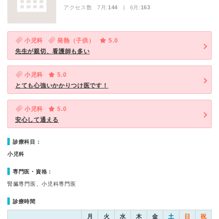
アクセス数 7月:
144
| 6月:
163
小児科
発熱（子供）
5.0
先生が親切、看護師も多い
小児科
5.0
とても心強いかかりつけ医です！
小児科
5.0
安心して通える
診療科目：
小児科
専門医・資格：
腎臓専門医、小児科専門医
診療時間
月
火
水
木
金
土
日
祝