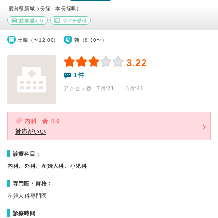
愛知県新城市長篠（本長篠駅）
駐車場あり
マイナ受付
土曜（〜12:00）
朝（8:30〜）
3.22
1件
アクセス数 7月:
21
| 6月:
41
内科
4.0
対応がいい
診療科目：
内科、外科、産婦人科、小児科
専門医・資格：
産婦人科専門医
診療時間