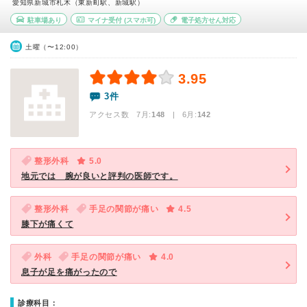
愛知県新城市札木（東新町駅、新城駅）
駐車場あり
マイナ受付
(スマホ可)
電子処方せん対応
土曜（〜12:00）
3.95
3件
アクセス数 7月:
148
| 6月:
142
整形外科
5.0
地元では 腕が良いと評判の医師です。
整形外科
手足の関節が痛い
4.5
膝下が痛くて
外科
手足の関節が痛い
4.0
息子が足を痛がったので
診療科目：