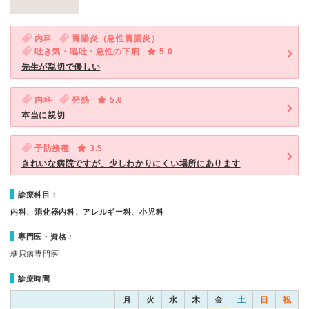
内科
胃腸炎（急性胃腸炎）
吐き気・嘔吐・急性の下痢
5.0
先生が親切で優しい
内科
発熱
5.0
本当に親切
予防接種
3.5
きれいな病院ですが、少しわかりにくい場所にあります
診療科目：
内科、消化器内科、アレルギー科、小児科
専門医・資格：
糖尿病専門医
診療時間
月
火
水
木
金
土
日
祝