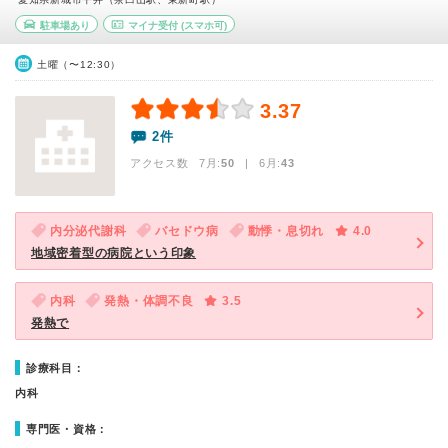
駐車場あり
マイナ受付
(スマホ可)
土曜（〜12:30）
3.37
2件
アクセス数 7月:
50
| 6月:
43
内分泌代謝科
バセドウ病
動悸・息切れ
4.0
地域密着型の病院という印象
内科
発熱・体調不良
3.5
発熱で
診療科目：
内科
専門医・資格：