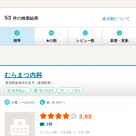
53
件の検索結果
表示順について
標準
★の数
レビュー数
新着・更新
むらまつ内科
愛知県新城市石名号（東新町駅）
駐車場あり
電子決済可
マイナ受付
土曜（〜12:00）
朝（8:30〜）
3.93
3件
アクセス数 7月:
55
| 6月:
70