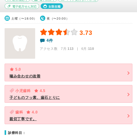
電子処方せん対応
女医在籍
土曜（〜18:00）
夜（〜20:00）
3.73
4件
アクセス数 7月:
113
| 6月:
110
5.0
噛み合わせの改善
小児歯科
4.5
子どものフッ素、歯石とりに
歯科
4.0
親切丁寧です。
診療科目：