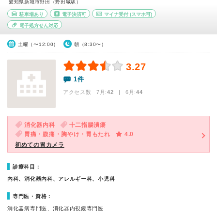
愛知県新城市野田（野田城駅）
駐車場あり
電子決済可
マイナ受付
(スマホ可)
電子処方せん対応
土曜（〜12:00）
朝（8:30〜）
3.27
1件
アクセス数 7月:
42
| 6月:
44
消化器内科
十二指腸潰瘍
胃痛・腹痛・胸やけ・胃もたれ
4.0
初めての胃カメラ
診療科目：
内科、消化器内科、アレルギー科、小児科
専門医・資格：
消化器病専門医、消化器内視鏡専門医