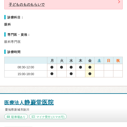
子どものものもらいで
診療科目：
眼科
専門医・資格：
眼科専門医
診療時間
月
火
水
木
金
土
日
祝
08:30-12:00
15:00-18:00
静巌堂医院
医療法人
愛知県新城市副川
駐車場あり
マイナ受付
(スマホ可)