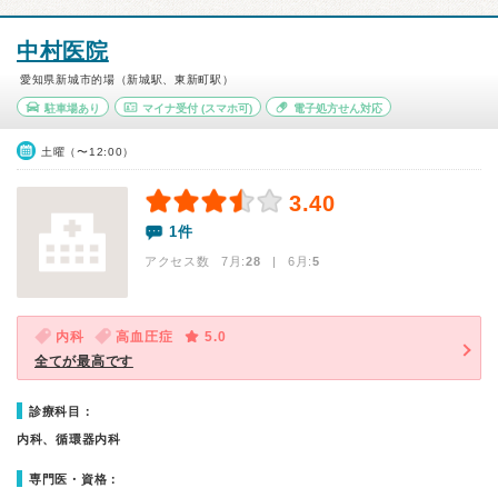
中村医院
愛知県新城市的場（新城駅、東新町駅）
駐車場あり
マイナ受付
(スマホ可)
電子処方せん対応
土曜（〜12:00）
3.40
1件
アクセス数 7月:
28
| 6月:
5
内科
高血圧症
5.0
全てが最高です
診療科目：
内科、循環器内科
専門医・資格：