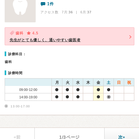
1件
アクセス数 7月:
36
| 6月:
37
歯科
4.5
先生がとても優しく、通いやすい歯医者
診療科目：
歯科
診療時間
月
火
水
木
金
土
日
祝
09:00-12:00
14:00-19:00
13:00-17:00
«前
1/3ページ
次»