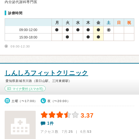
内分泌代謝科専門医
診療時間
月
火
水
木
金
土
日
祝
09:00-12:00
15:00-18:00
09:00-12:30
しんしろフィットクリニック
愛知県新城市川路（茶臼山駅、三河東郷駅）
マイナ受付
(スマホ可)
土曜（〜17:00）
夜（〜20:00）
3.37
1件
アクセス数 7月:
25
| 6月:
53