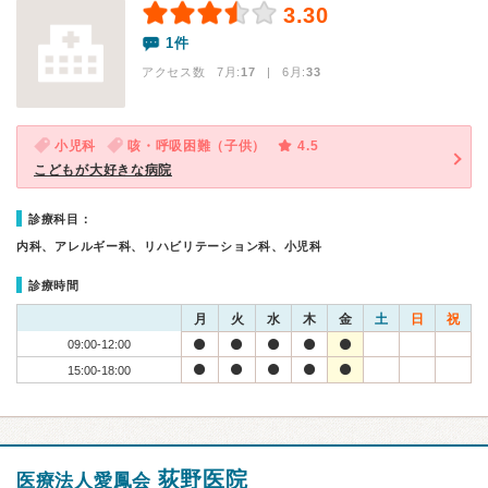
3.30
1件
アクセス数 7月:
17
| 6月:
33
小児科
咳・呼吸困難（子供）
4.5
こどもが大好きな病院
診療科目：
内科、アレルギー科、リハビリテーション科、小児科
診療時間
月
火
水
木
金
土
日
祝
09:00-12:00
15:00-18:00
荻野医院
医療法人愛鳳会