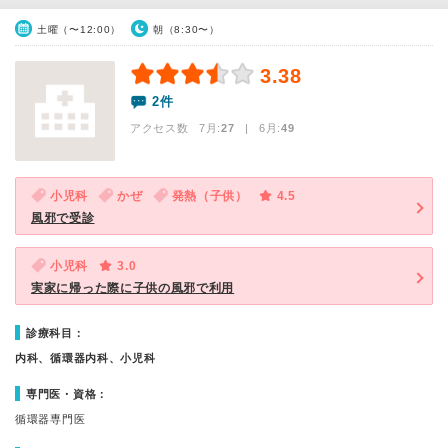
土曜（〜12:00）
朝（8:30〜）
3.38
2件
アクセス数 7月:
27
| 6月:
49
小児科
かぜ
発熱（子供）
4.5
風邪で受診
小児科
3.0
実家に帰った際に子供の風邪で利用
診療科目：
内科、循環器内科、小児科
専門医・資格：
循環器専門医