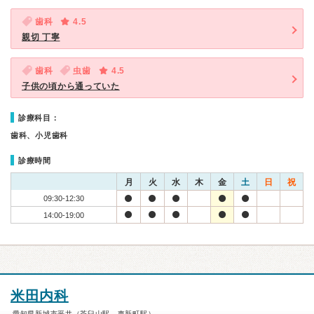
歯科
4.5
親切 丁寧
歯科
虫歯
4.5
子供の頃から通っていた
診療科目：
歯科、小児歯科
診療時間
月
火
水
木
金
土
日
祝
09:30-12:30
14:00-19:00
米田内科
愛知県新城市平井（茶臼山駅、東新町駅）