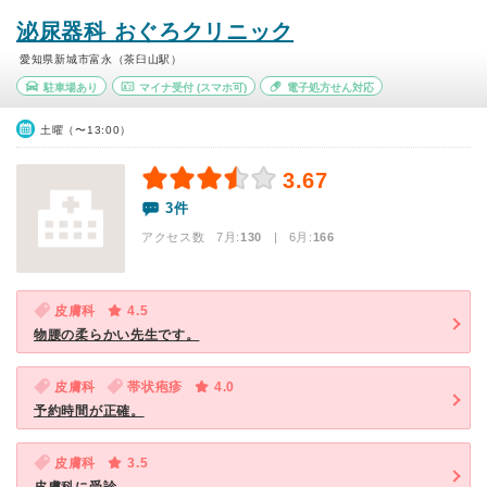
泌尿器科 おぐろクリニック
愛知県新城市富永（茶臼山駅）
駐車場あり
マイナ受付
(スマホ可)
電子処方せん対応
土曜（〜13:00）
3.67
3件
アクセス数 7月:
130
| 6月:
166
皮膚科
4.5
物腰の柔らかい先生です。
皮膚科
帯状疱疹
4.0
予約時間が正確。
皮膚科
3.5