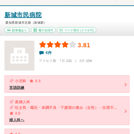
新城市民病院
愛知県新城市北畑（新城駅）
駐車場あり
電子決済可
マイナ受付
(スマホ可)
3.81
4件
アクセス数 7月:
121
| 6月:
136
小児科
4.5
言語訓練
産婦人科
吐き気・嘔吐・体調不良・下腹部の痛み（女性）・生理不順（女性）・不性器出血（女性）
4.0
婦人科へ