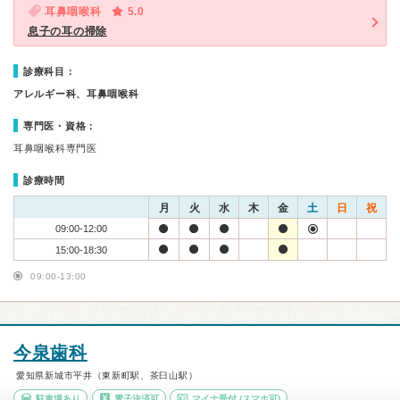
耳鼻咽喉科
5.0
息子の耳の掃除
診療科目：
アレルギー科、耳鼻咽喉科
専門医・資格：
耳鼻咽喉科専門医
診療時間
月
火
水
木
金
土
日
祝
09:00-12:00
15:00-18:30
09:00-13:00
今泉歯科
愛知県新城市平井（東新町駅、茶臼山駅）
駐車場あり
電子決済可
マイナ受付
(スマホ可)