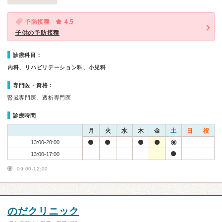
予防接種
4.5
子供の予防接種
診療科目：
内科、リハビリテーション科、小児科
専門医・資格：
腎臓専門医、透析専門医
診療時間
月
火
水
木
金
土
日
祝
13:00-20:00
13:00-17:00
09:00-12:00
のだクリニック