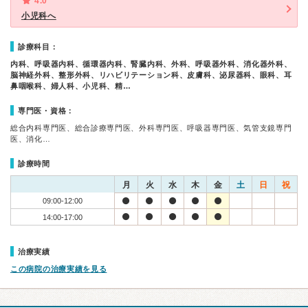
4.0
小児科へ
診療科目：
内科、呼吸器内科、循環器内科、腎臓内科、外科、呼吸器外科、消化器外科、
脳神経外科、整形外科、リハビリテーション科、皮膚科、泌尿器科、眼科、耳
鼻咽喉科、婦人科、小児科、精…
専門医・資格：
総合内科専門医、総合診療専門医、外科専門医、呼吸器専門医、気管支鏡専門
医、消化…
診療時間
月
火
水
木
金
土
日
祝
09:00-12:00
14:00-17:00
治療実績
この病院の治療実績を見る