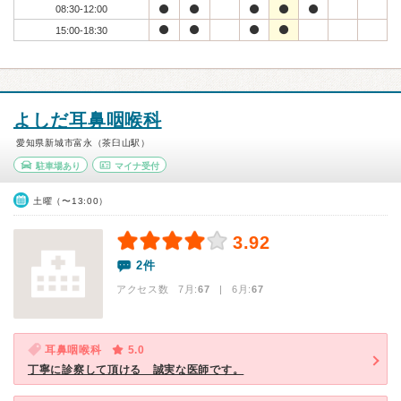
08:30-12:00
15:00-18:30
よしだ耳鼻咽喉科
愛知県新城市富永（茶臼山駅）
駐車場あり
マイナ受付
土曜（〜13:00）
3.92
2件
アクセス数 7月:
67
| 6月:
67
耳鼻咽喉科
5.0
丁寧に診察して頂ける 誠実な医師です。