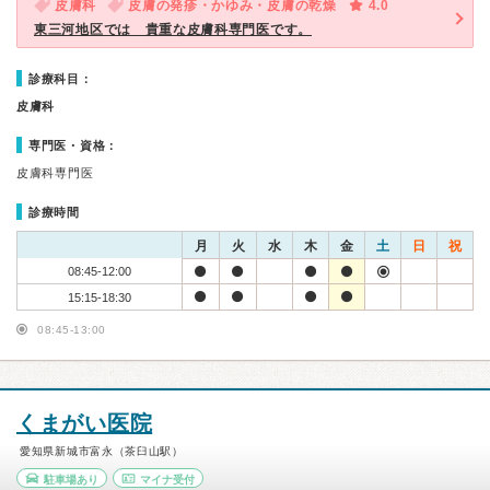
皮膚科
皮膚の発疹・かゆみ・皮膚の乾燥
4.0
東三河地区では 貴重な皮膚科専門医です。
診療科目：
皮膚科
専門医・資格：
皮膚科専門医
診療時間
月
火
水
木
金
土
日
祝
08:45-12:00
15:15-18:30
08:45-13:00
くまがい医院
愛知県新城市富永（茶臼山駅）
駐車場あり
マイナ受付