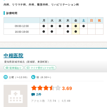
内科、リウマチ科、外科、整形外科、リハビリテーション科
診療時間
月
火
水
木
金
土
日
祝
09:00-12:00
16:00-19:00
中根医院
愛知県新城市城北（新城駅、東新町駅）
駐車場あり
マイナ受付
(スマホ可)
土曜（〜12:00）
朝（8:30〜）
3.69
2件
アクセス数 7月:
74
| 6月:
49