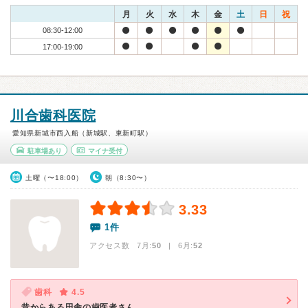
月
火
水
木
金
土
日
祝
08:30-12:00
17:00-19:00
川合歯科医院
愛知県新城市西入船（新城駅、東新町駅）
駐車場あり
マイナ受付
土曜（〜18:00）
朝（8:30〜）
3.33
1件
アクセス数 7月:
50
| 6月:
52
歯科
4.5
昔からある田舎の歯医者さん