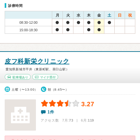
診療時間
月
火
水
木
金
土
日
祝
08:30-12:00
15:00-18:30
皮フ科新栄クリニック
愛知県新城市平井（東新町駅、茶臼山駅）
駐車場あり
マイナ受付
土曜（〜13:00）
朝（8:45〜）
3.27
1件
アクセス数 7月:
73
| 6月:
119