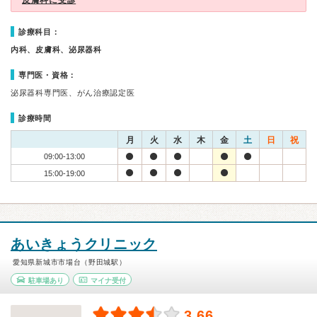
皮膚科に受診
診療科目：
内科、皮膚科、泌尿器科
専門医・資格：
泌尿器科専門医、がん治療認定医
診療時間
月
火
水
木
金
土
日
祝
09:00-13:00
15:00-19:00
あいきょうクリニック
愛知県新城市市場台（野田城駅）
駐車場あり
マイナ受付
3.66