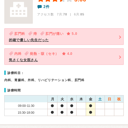
2件
アクセス数 7月:
78
| 6月:
85
肛門科
痔
肛門が痛い
5.0
的確で優しい先生だった
内科
発熱・咳（セキ）
4.0
気さくな女医さん
診療科目：
内科、胃腸科、外科、リハビリテーション科、肛門科
診療時間
月
火
水
木
金
土
日
祝
09:00-11:30
15:30-18:00