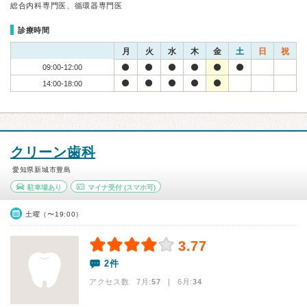
総合内科専門医、循環器専門医
診療時間
月
火
水
木
金
土
日
祝
09:00-12:00
14:00-18:00
クリーン歯科
愛知県新城市豊島
駐車場あり
マイナ受付
(スマホ可)
土曜（〜19:00）
3.77
2件
アクセス数 7月:
57
| 6月:
34