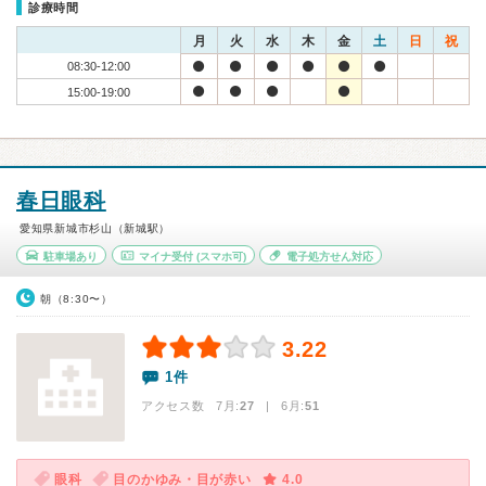
診療時間
月
火
水
木
金
土
日
祝
08:30-12:00
15:00-19:00
春日眼科
愛知県新城市杉山（新城駅）
駐車場あり
マイナ受付
(スマホ可)
電子処方せん対応
朝（8:30〜）
3.22
1件
アクセス数 7月:
27
| 6月:
51
眼科
目のかゆみ・目が赤い
4.0