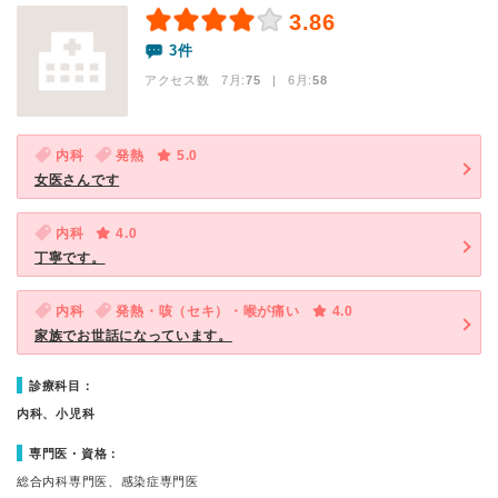
3.86
3件
アクセス数 7月:
75
| 6月:
58
内科
発熱
5.0
女医さんです
内科
4.0
丁寧です。
内科
発熱・咳（セキ）・喉が痛い
4.0
家族でお世話になっています。
診療科目：
内科、小児科
専門医・資格：
総合内科専門医、感染症専門医