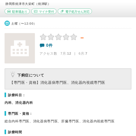
静岡県焼津市大栄町（焼津駅）
駐車場あり
マイナ受付
電子処方せん対応
土曜（〜12:00）
－
0件
アクセス数 7月:
12
| 6月:
7
下痢症について
【専門医・資格】
消化器病専門医、消化器内視鏡専門医
診療科目：
内科、消化器内科
専門医・資格：
総合内科専門医、消化器病専門医、肝臓専門医、消化器内視鏡専門医
診療時間