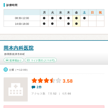
診療時間
月
火
水
木
金
土
日
祝
08:30-12:00
14:00-18:00
岡本内科医院
静岡県焼津市本町
駐車場あり
マイナ受付
(スマホ可)
土曜（〜12:00）
3.58
2件
アクセス数 7月:
52
| 6月:
66