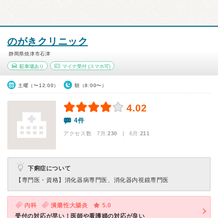
のがきクリニック
静岡県焼津市石津
駐車場あり
マイナ受付
(スマホ可)
土曜（〜12:00）
朝（8:00〜）
4.02
4件
アクセス数 7月:
230
| 6月:
211
下痢症について
【専門医・資格】
消化器病専門医、消化器内視鏡専門医
内科
潰瘍性大腸炎
5.0
受付の対応が早い！医師や看護婦の対応が良い