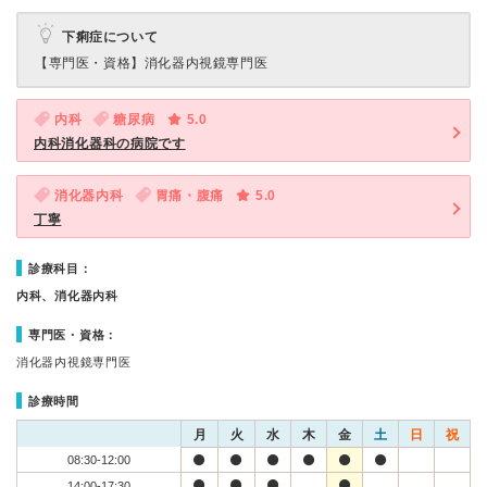
下痢症について
【専門医・資格】
消化器内視鏡専門医
内科
糖尿病
5.0
内科消化器科の病院です
消化器内科
胃痛・腹痛
5.0
丁寧
診療科目：
内科、消化器内科
専門医・資格：
消化器内視鏡専門医
診療時間
月
火
水
木
金
土
日
祝
08:30-12:00
14:00-17:30