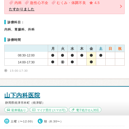
内科
急性心不全
むくみ・体調不良
4.5
たすかりました
診療科目：
内科、胃腸科、外科
診療時間
月
火
水
木
金
土
日
祝
08:30-12:00
14:00-17:30
15:00-17:30
山下内科医院
静岡県焼津市本町（焼津駅）
駐車場あり
マイナ受付
(スマホ可)
電子処方せん対応
土曜（〜12:00）
朝（8:30〜）