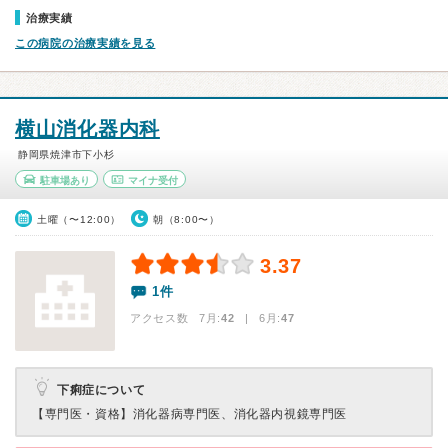
治療実績
この病院の治療実績を見る
横山消化器内科
静岡県焼津市下小杉
駐車場あり
マイナ受付
土曜（〜12:00）
朝（8:00〜）
3.37
1件
アクセス数 7月:
42
| 6月:
47
下痢症について
【専門医・資格】
消化器病専門医、消化器内視鏡専門医