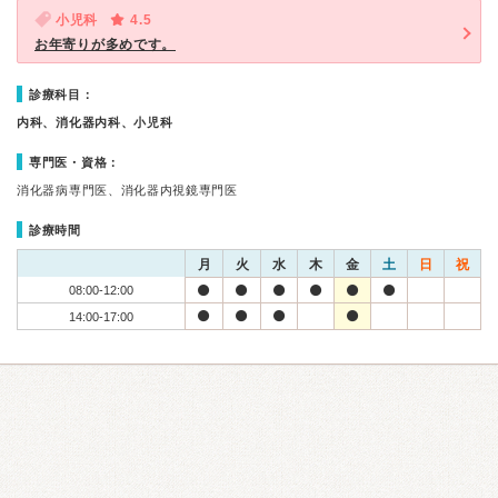
小児科
4.5
お年寄りが多めです。
診療科目：
内科、消化器内科、小児科
専門医・資格：
消化器病専門医、消化器内視鏡専門医
診療時間
月
火
水
木
金
土
日
祝
08:00-12:00
14:00-17:00