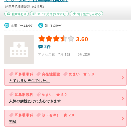
静岡県焼津市焼津（焼津駅）
駐車場あり
マイナ受付
(スマホ可)
電子処方せん対応
土曜（〜12:00）
朝（8:30〜）
3.60
3件
アクセス数 7月:
162
| 6月:
226
耳鼻咽喉科
突発性難聴
めまい
5.0
とても良い先生でした。
耳鼻咽喉科
めまい
5.0
人気の病院だけに安心できます
耳鼻咽喉科
咳（セキ）
2.0
初診