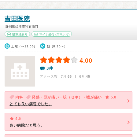
吉田医院
静岡県焼津市利右衛門
駐車場あり
マイナ受付
(スマホ可)
土曜（〜12:00）
朝（8:30〜）
4.00
3件
アクセス数 7月:
66
| 6月:
45
内科
発熱・頭が痛い・咳（セキ）・喉が痛い
5.0
とても良い病院でした。
4.5
良い病院だと思う。