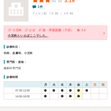
3.19
1件
アクセス数 7月:
36
| 6月:
36
小児科
かぜ
咳・呼吸困難（子供）
4.0
小児科といえばここでした。
診療科目：
内科、皮膚科、小児科
専門医・資格：
麻酔科専門医
診療時間
月
火
水
木
金
土
日
祝
07:30-12:00
14:00-18:00