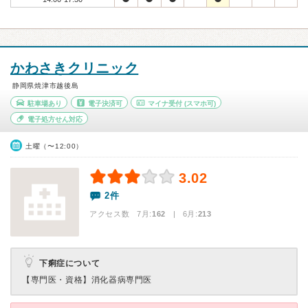
かわさきクリニック
静岡県焼津市越後島
駐車場あり
電子決済可
マイナ受付
(スマホ可)
電子処方せん対応
土曜（〜12:00）
3.02
2件
アクセス数 7月:
162
| 6月:
213
下痢症について
【専門医・資格】
消化器病専門医