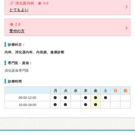
消化器内科
4.0
とてもよい
2.0
受付の方
診療科目：
内科、消化器内科、内視鏡、健康診断
専門医・資格：
消化器病専門医
診療時間
月
火
水
木
金
土
日
祝
09:00-12:00
15:00-18:00