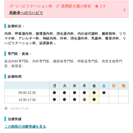
リハビリテーション科
股関節大腿の骨折
2.5
高齢者へのリハビリ
診療科目：
内科、呼吸器内科、循環器内科、消化器内科、内分泌代謝科、糖尿病科、リウ
マチ科、アレルギー科、神経内科、外科、消化器外科、乳腺科、整形外科、リ
ハビリテーション科、泌尿器科…
専門医・資格：
総合内科専門医、外科専門医、糖尿病専門医、呼吸器専門医、気管支鏡専門
医、循環器…
診療時間
月
火
水
木
金
土
日
祝
09:00-12:30
13:30-17:30
14:00-17:30
治療実績
この病院の治療実績を見る