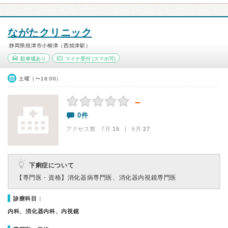
ながたクリニック
静岡県焼津市小柳津（西焼津駅）
駐車場あり
マイナ受付
(スマホ可)
土曜（〜16:00）
－
0件
アクセス数 7月:
15
| 6月:
27
下痢症について
【専門医・資格】
消化器病専門医、消化器内視鏡専門医
診療科目：
内科、消化器内科、内視鏡