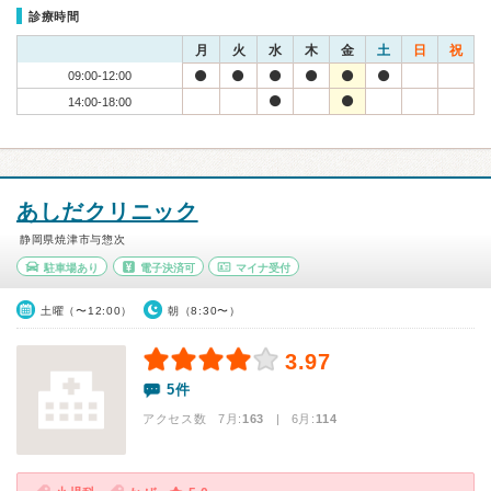
診療時間
月
火
水
木
金
土
日
祝
09:00-12:00
14:00-18:00
あしだクリニック
静岡県焼津市与惣次
駐車場あり
電子決済可
マイナ受付
土曜（〜12:00）
朝（8:30〜）
3.97
5件
アクセス数 7月:
163
| 6月:
114