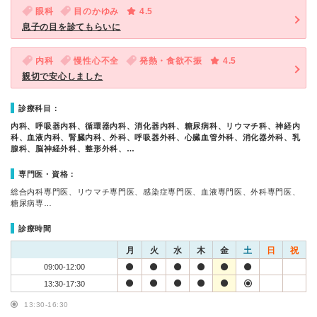
眼科
目のかゆみ
4.5
息子の目を診てもらいに
内科
慢性心不全
発熱・食欲不振
4.5
親切で安心しました
診療科目：
内科、呼吸器内科、循環器内科、消化器内科、糖尿病科、リウマチ科、神経内
科、血液内科、腎臓内科、外科、呼吸器外科、心臓血管外科、消化器外科、乳
腺科、脳神経外科、整形外科、…
専門医・資格：
総合内科専門医、リウマチ専門医、感染症専門医、血液専門医、外科専門医、
糖尿病専…
診療時間
月
火
水
木
金
土
日
祝
09:00-12:00
13:30-17:30
13:30-16:30