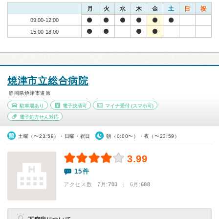
月
火
水
木
金
土
日
祝
09:00-12:00
15:00-18:00
焼津市立総合病院
静岡県焼津市道原
駐車場あり
電子決済可
マイナ受付
(スマホ可)
電子処方せん対応
土曜（〜23:59）・日曜・祝日
朝（0:00〜）・夜（〜23:59）
3.99
15件
アクセス数 7月:
703
| 6月:
688