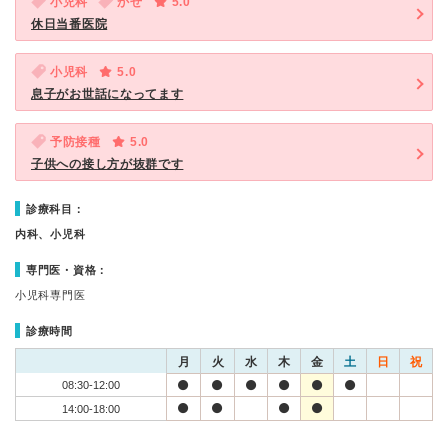
小児科
かぜ
5.0
休日当番医院
小児科
5.0
息子がお世話になってます
予防接種
5.0
子供への接し方が抜群です
診療科目：
内科、小児科
専門医・資格：
小児科専門医
診療時間
月
火
水
木
金
土
日
祝
08:30-12:00
14:00-18:00