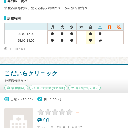
専門医・資格：
消化器病専門医、消化器内視鏡専門医、がん治療認定医
診療時間
月
火
水
木
金
土
日
祝
09:00-12:00
15:00-18:00
15:00-16:00
こだいらクリニック
静岡県焼津市小川
駐車場あり
マイナ受付
(スマホ可)
電子処方せん対応
土曜（〜18:00）
朝（8:30〜）
－
0件
アクセス数 7月:
8
| 6月:
17