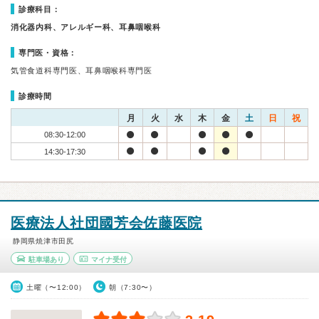
診療科目：
消化器内科、アレルギー科、耳鼻咽喉科
専門医・資格：
気管食道科専門医、耳鼻咽喉科専門医
診療時間
月
火
水
木
金
土
日
祝
08:30-12:00
14:30-17:30
医療法人社団國芳会佐藤医院
静岡県焼津市田尻
駐車場あり
マイナ受付
土曜（〜12:00）
朝（7:30〜）