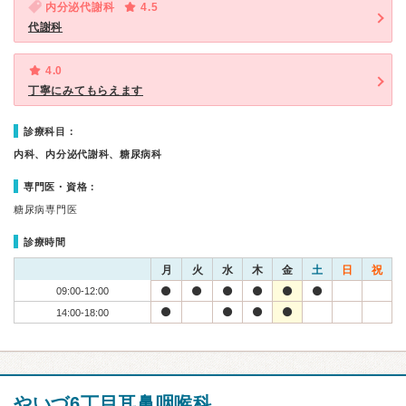
内分泌代謝科
4.5
代謝科
4.0
丁寧にみてもらえます
診療科目：
内科、内分泌代謝科、糖尿病科
専門医・資格：
糖尿病専門医
診療時間
月
火
水
木
金
土
日
祝
09:00-12:00
14:00-18:00
やいづ6丁目耳鼻咽喉科