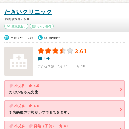
たきいクリニック
静岡県焼津市相川
駐車場あり
マイナ受付
土曜（〜11:30）
朝（8:00〜）
3.61
4件
アクセス数 7月:
64
| 6月:
48
小児科
4.0
おじいちゃん先生
小児科
4.0
予防接種の予約がいつでもできます。
小児科
発熱（子供）
4.0