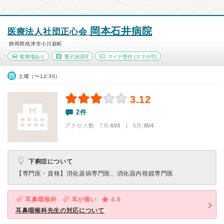
岡本石井病院
医療法人社団正心会
静岡県焼津市小川新町
駐車場あり
電子決済可
マイナ受付
(スマホ可)
土曜（〜12:30）
3.12
2件
アクセス数 7月:
603
| 6月:
804
下痢症について
【専門医・資格】
消化器病専門医、消化器内視鏡専門医
耳鼻咽喉科
耳が痛い
4.0
耳鼻咽喉科先生の対応について