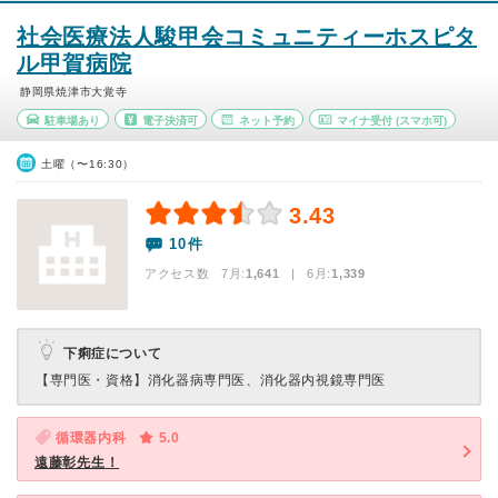
社会医療法人駿甲会コミュニティーホスピタ
ル甲賀病院
静岡県焼津市大覚寺
駐車場あり
電子決済可
ネット予約
マイナ受付
(スマホ可)
土曜（〜16:30）
3.43
10件
アクセス数 7月:
1,641
| 6月:
1,339
下痢症について
【専門医・資格】
消化器病専門医、消化器内視鏡専門医
循環器内科
5.0
遠藤彰先生！