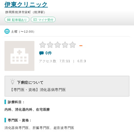
伊東クリニック
静岡県焼津市栄町（焼津駅）
駐車場あり
マイナ受付
土曜（〜12:00）
－
0件
アクセス数 7月:
11
| 6月:
3
下痢症について
【専門医・資格】
消化器病専門医
診療科目：
内科、消化器内科、在宅医療
専門医・資格：
消化器病専門医、肝臓専門医、超音波専門医