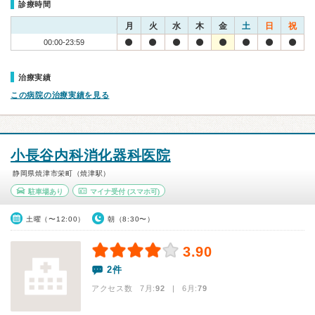
診療時間
月
火
水
木
金
土
日
祝
00:00-23:59
治療実績
この病院の治療実績を見る
小長谷内科消化器科医院
静岡県焼津市栄町（焼津駅）
駐車場あり
マイナ受付
(スマホ可)
土曜（〜12:00）
朝（8:30〜）
3.90
2件
アクセス数 7月:
92
| 6月:
79