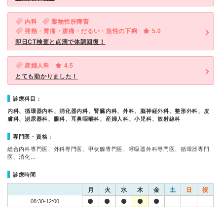
内科
薬物性肝障害
発熱・胃痛・腹痛・だるい・急性の下痢
5.0
即日CT検査と点滴で体調回復！
産婦人科
4.5
とても助かりました！
診療科目：
内科、循環器内科、消化器内科、腎臓内科、外科、脳神経外科、整形外科、皮
膚科、泌尿器科、眼科、耳鼻咽喉科、産婦人科、小児科、放射線科
専門医・資格：
総合内科専門医、外科専門医、甲状腺専門医、呼吸器外科専門医、循環器専門
医、消化…
診療時間
月
火
水
木
金
土
日
祝
08:30-12:00