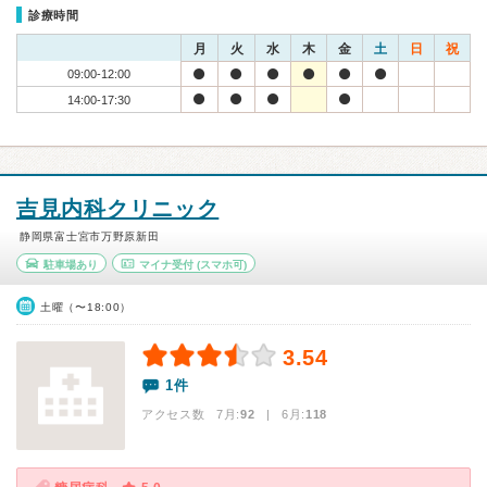
診療時間
月
火
水
木
金
土
日
祝
09:00-12:00
14:00-17:30
吉見内科クリニック
静岡県富士宮市万野原新田
駐車場あり
マイナ受付
(スマホ可)
土曜（〜18:00）
3.54
1件
アクセス数 7月:
92
| 6月:
118