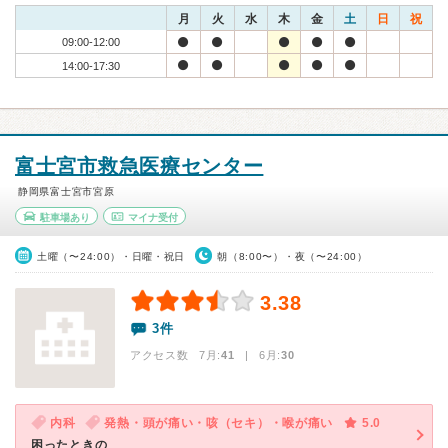
月
火
水
木
金
土
日
祝
09:00-12:00
14:00-17:30
富士宮市救急医療センター
静岡県富士宮市宮原
駐車場あり
マイナ受付
土曜（〜24:00）・日曜・祝日
朝（8:00〜）・夜（〜24:00）
3.38
3件
アクセス数 7月:
41
| 6月:
30
内科
発熱・頭が痛い・咳（セキ）・喉が痛い
5.0
困ったときの