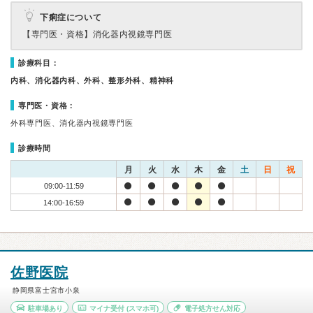
下痢症について
【専門医・資格】
消化器内視鏡専門医
診療科目：
内科、消化器内科、外科、整形外科、精神科
専門医・資格：
外科専門医、消化器内視鏡専門医
診療時間
月
火
水
木
金
土
日
祝
09:00-11:59
14:00-16:59
佐野医院
静岡県富士宮市小泉
駐車場あり
マイナ受付
(スマホ可)
電子処方せん対応