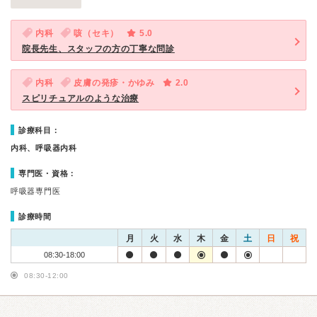
内科
咳（セキ）
5.0
院長先生、スタッフの方の丁寧な問診
内科
皮膚の発疹・かゆみ
2.0
スピリチュアルのような治療
診療科目：
内科、呼吸器内科
専門医・資格：
呼吸器専門医
診療時間
月
火
水
木
金
土
日
祝
08:30-18:00
08:30-12:00