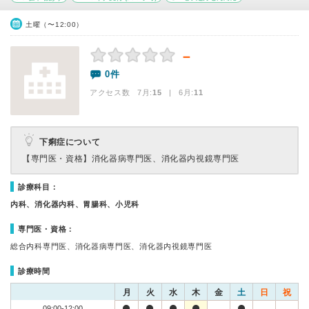
土曜（〜12:00）
－
0件
アクセス数 7月:
15
| 6月:
11
下痢症について
【専門医・資格】
消化器病専門医、消化器内視鏡専門医
診療科目：
内科、消化器内科、胃腸科、小児科
専門医・資格：
総合内科専門医、消化器病専門医、消化器内視鏡専門医
診療時間
月
火
水
木
金
土
日
祝
09:00-12:00