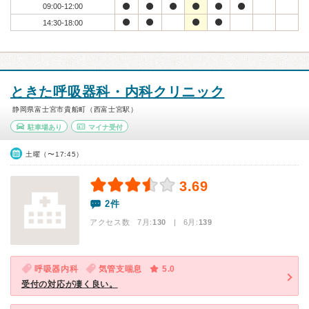
09:00-12:00
14:30-18:00
ときた呼吸器科・内科クリニック
静岡県富士宮市貴船町（西富士宮駅）
駐車場あり
マイナ受付
土曜（〜17:45）
3.69
2件
アクセス数 7月:
130
| 6月:
139
呼吸器内科
気管支喘息
5.0
受付の対応が凄く良い。