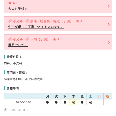
4.0
大人も子供も
小児科
腹痛・吐き気・嘔吐（子供）
4.0
先生が優しく丁寧でとてもよいです。
小児科
下痢（子供）
1.0
最悪でした。
診療科目：
内科、小児科
専門医・資格：
感染症専門医、小児科専門医
診療時間
月
火
水
木
金
土
日
祝
09:00-18:00
09:00-12:00