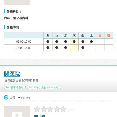
診療科目：
内科、消化器内科
診療時間
月
火
水
木
金
土
日
祝
09:00-12:00
15:00-18:00
関医院
静岡県富士宮市万野原新田
駐車場あり
マイナ受付
(スマホ可)
土曜（〜12:30）
－
0件