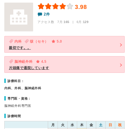
3.98
2件
アクセス数 7月:
165
| 6月:
129
内科
咳（セキ）
5.0
親切です。。
脳神経外科
4.5
片頭痛で通院しています
診療科目：
内科、外科、脳神経外科
専門医・資格：
脳神経外科専門医
診療時間
月
火
水
木
金
土
日
祝