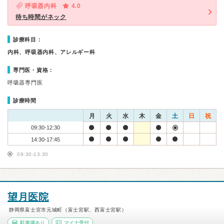
呼吸器内科
4.0
待ち時間がネック
診療科目：
内科、呼吸器内科、アレルギー科
専門医・資格：
呼吸器専門医
診療時間
月
火
水
木
金
土
日
祝
09:30-12:30
14:30-17:45
09:30-13:30
望月医院
静岡県富士宮市元城町（富士宮駅、西富士宮駅）
駐車場あり
マイナ受付