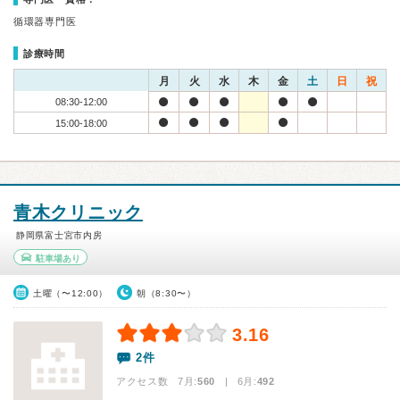
循環器専門医
診療時間
月
火
水
木
金
土
日
祝
08:30-12:00
15:00-18:00
青木クリニック
静岡県富士宮市内房
駐車場あり
土曜（〜12:00）
朝（8:30〜）
3.16
2件
アクセス数 7月:
560
| 6月:
492