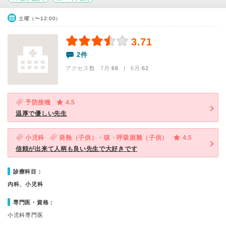
土曜（〜12:00）
3.71
2件
アクセス数 7月:
66
| 6月:
62
予防接種
4.5
温厚で優しい先生
小児科
発熱（子供）・咳・呼吸困難（子供）
4.5
信頼が出来て人柄も良い先生で大好きです
診療科目：
内科、小児科
専門医・資格：
小児科専門医