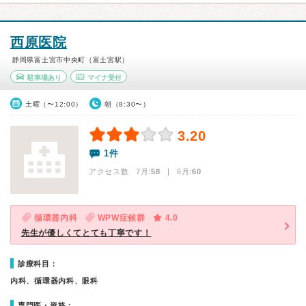
西原医院
静岡県富士宮市中央町（富士宮駅）
駐車場あり
マイナ受付
土曜（〜12:00）
朝（8:30〜）
3.20
1件
アクセス数 7月:
58
| 6月:
60
循環器内科
WPW症候群
4.0
先生が優しくてとても丁寧です！
診療科目：
内科、循環器内科、眼科
専門医・資格：