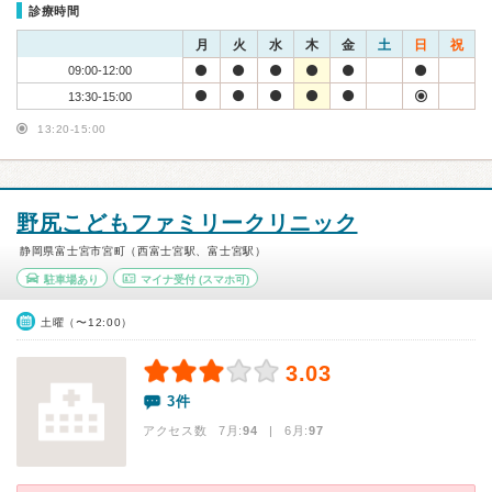
診療時間
月
火
水
木
金
土
日
祝
09:00-12:00
13:30-15:00
13:20-15:00
野尻こどもファミリークリニック
静岡県富士宮市宮町（西富士宮駅、富士宮駅）
駐車場あり
マイナ受付
(スマホ可)
土曜（〜12:00）
3.03
3件
アクセス数 7月:
94
| 6月:
97