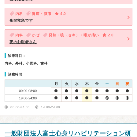
内科
胃痛・腹痛
4.0
夜間救急です
内科
かぜ
発熱・咳（セキ）・喉が痛い
2.0
夜のお医者さん
診療科目：
内科、外科、小児科、歯科
診療時間
月
火
水
木
金
土
日
祝
00:00-08:00
19:00-24:00
08:00-24:00
14:00-24:00
一般財団法人富士心身リハビリテーション研