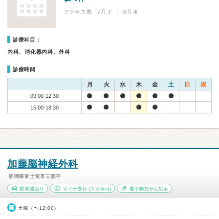
アクセス数 7月:
7
| 6月:
4
診療科目：
内科、消化器内科、外科
診療時間
月
火
水
木
金
土
日
祝
09:00-12:30
15:00-18:30
加藤脳神経外科
静岡県富士宮市三園平
駐車場あり
マイナ受付
(スマホ可)
電子処方せん対応
土曜（〜12:00）