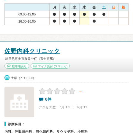
月
火
水
木
金
土
日
祝
09:00-12:00
16:30-18:00
佐野内科クリニック
静岡県富士宮市田中町（富士宮駅）
駐車場あり
マイナ受付
(スマホ可)
土曜（〜13:00）
－
0件
アクセス数 7月:
18
| 6月:
19
診療科目：
内科、呼吸器内科、消化器内科、リウマチ科、小児科