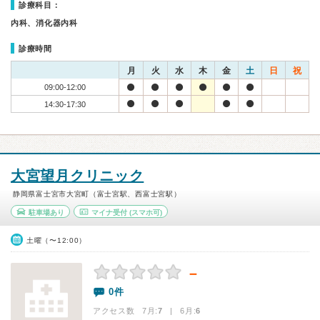
診療科目：
内科、消化器内科
診療時間
月
火
水
木
金
土
日
祝
09:00-12:00
14:30-17:30
大宮望月クリニック
静岡県富士宮市大宮町（富士宮駅、西富士宮駅）
駐車場あり
マイナ受付
(スマホ可)
土曜（〜12:00）
－
0件
アクセス数 7月:
7
| 6月:
6