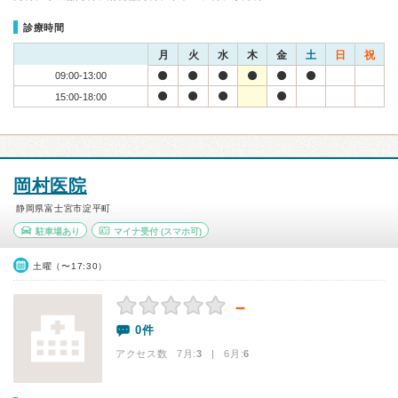
診療時間
月
火
水
木
金
土
日
祝
09:00-13:00
15:00-18:00
岡村医院
静岡県富士宮市淀平町
駐車場あり
マイナ受付
(スマホ可)
土曜（〜17:30）
－
0件
アクセス数 7月:
3
| 6月:
6