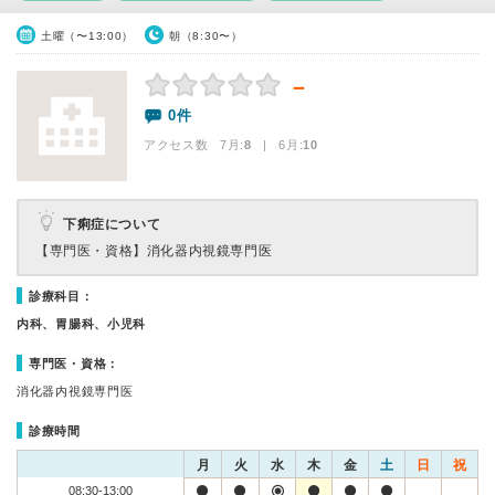
土曜（〜13:00）
朝（8:30〜）
－
0件
アクセス数 7月:
8
| 6月:
10
下痢症について
【専門医・資格】
消化器内視鏡専門医
診療科目：
内科、胃腸科、小児科
専門医・資格：
消化器内視鏡専門医
診療時間
月
火
水
木
金
土
日
祝
08:30-13:00