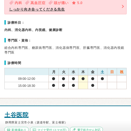
内科
高血圧症
頭が痛い
5.0
しっかり向き合ってくださる先生
診療科目：
内科、消化器内科、内視鏡、健康診断
専門医・資格：
総合内科専門医、糖尿病専門医、消化器病専門医、肝臓専門医、消化器内視鏡
専門医
診療時間
月
火
水
木
金
土
日
祝
09:00-12:00
15:00-18:30
土谷医院
静岡県富士宮市小泉（源道寺駅、富士根駅）
駐車場あり
マイナ受付
(スマホ可)
電子処方せん対応