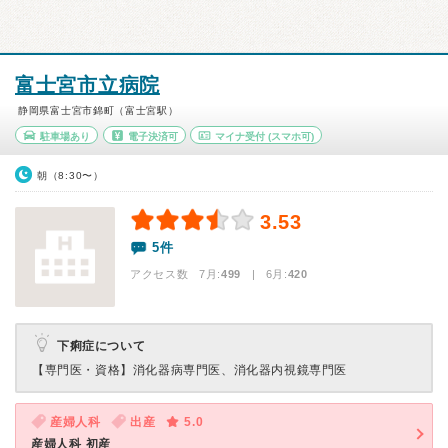
富士宮市立病院
静岡県富士宮市錦町（富士宮駅）
駐車場あり
電子決済可
マイナ受付
(スマホ可)
朝（8:30〜）
3.53
5件
アクセス数 7月:
499
| 6月:
420
下痢症について
【専門医・資格】
消化器病専門医、消化器内視鏡専門医
産婦人科
出産
5.0
産婦人科 初産