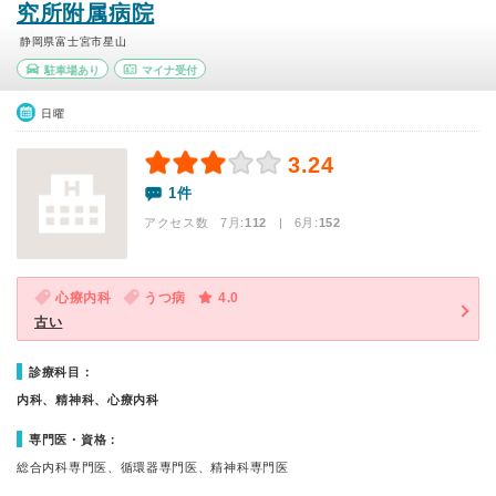
究所附属病院
静岡県富士宮市星山
駐車場あり
マイナ受付
日曜
3.24
1件
アクセス数 7月:
112
| 6月:
152
心療内科
うつ病
4.0
古い
診療科目：
内科、精神科、心療内科
専門医・資格：
総合内科専門医、循環器専門医、精神科専門医