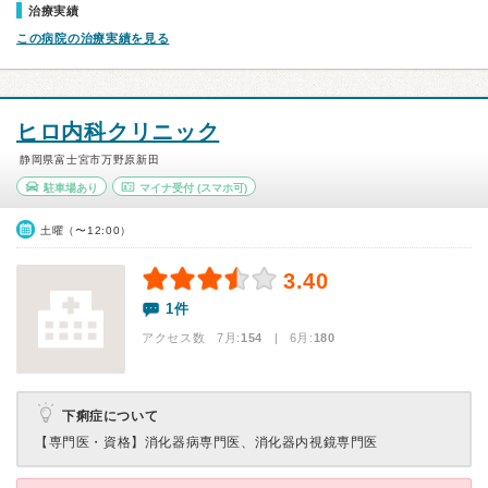
治療実績
この病院の治療実績を見る
ヒロ内科クリニック
静岡県富士宮市万野原新田
駐車場あり
マイナ受付
(スマホ可)
土曜（〜12:00）
3.40
1件
アクセス数 7月:
154
| 6月:
180
下痢症について
【専門医・資格】
消化器病専門医、消化器内視鏡専門医