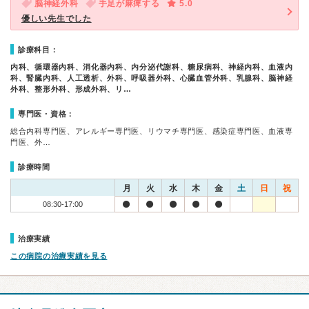
脳神経外科
手足が麻痺する
5.0
優しい先生でした
診療科目：
内科、循環器内科、消化器内科、内分泌代謝科、糖尿病科、神経内科、血液内
科、腎臓内科、人工透析、外科、呼吸器外科、心臓血管外科、乳腺科、脳神経
外科、整形外科、形成外科、リ…
専門医・資格：
総合内科専門医、アレルギー専門医、リウマチ専門医、感染症専門医、血液専
門医、外…
診療時間
月
火
水
木
金
土
日
祝
08:30-17:00
治療実績
この病院の治療実績を見る