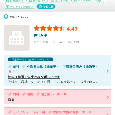
駐車場あり
電子決済可
ネット予約
マイナ受付
(スマホ可)
オンライン診療対応
女医在籍
土曜（〜11:30）
4.43
16件
アクセス数 7月:
554
| 6月:
619
下腹部の痛み（妊娠中）の口コミ
産科
不性器出血（妊娠中）・下腹部の痛み（妊娠中）
5.0
院内は綺麗で先生がみな優しいです
今現在、岩砂マタニティに通っている妊婦です。 先生は5人いらっしゃるのですが、毎回先生を指名することもできます。 院内はとても綺麗で清潔感があります。 敷地内にはマタニティビクスや、マタニティヨ
内科
頭痛
頭が痛い
5.0
頭痛
リハビリテーション科
股関節大腿の骨折
5.0