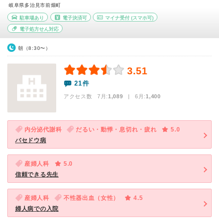
岐阜県多治見市前畑町
駐車場あり
電子決済可
マイナ受付
(スマホ可)
電子処方せん対応
朝（8:30〜）
3.51
21件
アクセス数 7月:
1,089
| 6月:
1,400
内分泌代謝科
だるい・動悸・息切れ・疲れ
5.0
バセドウ病
産婦人科
5.0
信頼できる先生
産婦人科
不性器出血（女性）
4.5
婦人病での入院