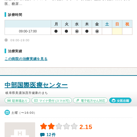
医、糖尿…
診療時間
月
火
水
木
金
土
日
祝
09:00-17:00
09:00-19:00
治療実績
この病院の治療実績を見る
中部国際医療センター
岐阜県美濃加茂市健康のまち
駐車場あり
マイナ受付
(スマホ可)
電子処方せん対応
女医在籍
土曜（〜16:00）
2.15
12件