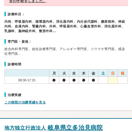
舌の手術をしました。
診療科目：
内科、呼吸器内科、循環器内科、消化器内科、内分泌代謝科、糖尿病科、神経
内科、血液内科、腎臓内科、外科、呼吸器外科、心臓血管外科、消化器外科、
乳腺科、脳神経外科、整形外科…
専門医・資格：
総合内科専門医、総合診療専門医、アレルギー専門医、リウマチ専門医、感染
症専門医…
診療時間
月
火
水
木
金
土
日
祝
08:30-17:15
治療実績
この病院の治療実績を見る
岐阜県立多治見病院
地方独立行政法人