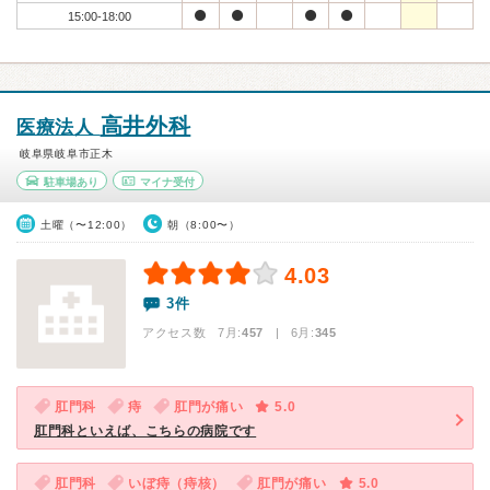
15:00-18:00
高井外科
医療法人
岐阜県岐阜市正木
駐車場あり
マイナ受付
土曜（〜12:00）
朝（8:00〜）
4.03
3件
アクセス数 7月:
457
| 6月:
345
肛門科
痔
肛門が痛い
5.0
肛門科といえば、こちらの病院です
肛門科
いぼ痔（痔核）
肛門が痛い
5.0