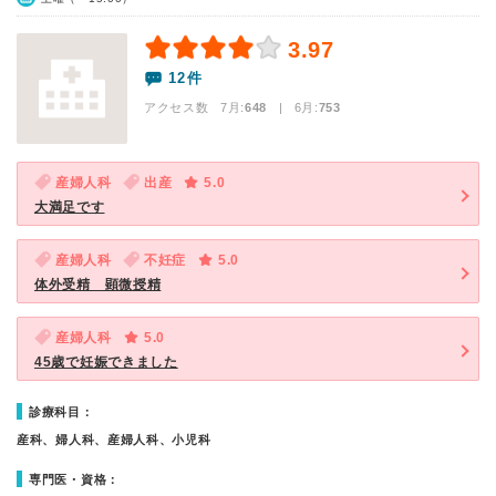
3.97
12件
アクセス数 7月:
648
| 6月:
753
産婦人科
出産
5.0
大満足です
産婦人科
不妊症
5.0
体外受精 顕微授精
産婦人科
5.0
45歳で妊娠できました
診療科目：
産科、婦人科、産婦人科、小児科
専門医・資格：