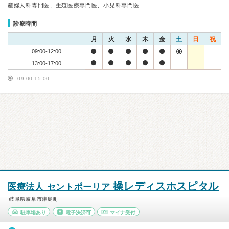
産婦人科専門医、生殖医療専門医、小児科専門医
診療時間
月
火
水
木
金
土
日
祝
09:00-12:00
13:00-17:00
09:00-15:00
操レディスホスピタル
医療法人 セントポーリア
岐阜県岐阜市津島町
駐車場あり
電子決済可
マイナ受付