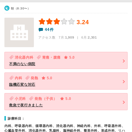
朝（8:30〜）
3.24
44件
アクセス数 7月:
1,909
| 6月:
2,301
消化器内科
胃痛・腹痛
5.0
不満のない病院
内科
発熱
5.0
臨機応変な対応
小児科
発熱（子供）
5.0
救急で夜行きました
診療科目：
内科、呼吸器内科、循環器内科、消化器内科、神経内科、外科、呼吸器外科、
心臓血管外科、消化器外科、乳腺科、脳神経外科、整形外科、形成外科、リハ