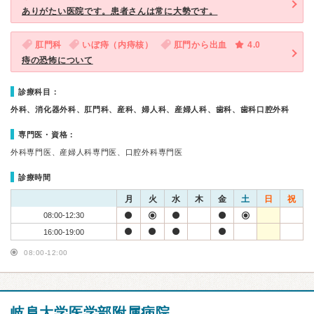
ありがたい医院です。患者さんは常に大勢です。
肛門科
いぼ痔（内痔核）
肛門から出血
4.0
痔の恐怖について
診療科目：
外科、消化器外科、肛門科、産科、婦人科、産婦人科、歯科、歯科口腔外科
専門医・資格：
外科専門医、産婦人科専門医、口腔外科専門医
診療時間
月
火
水
木
金
土
日
祝
08:00-12:30
16:00-19:00
08:00-12:00
岐阜大学医学部附属病院