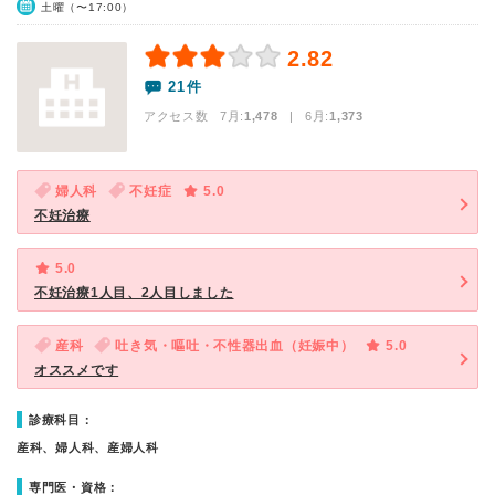
土曜（〜17:00）
2.82
21件
アクセス数 7月:
1,478
| 6月:
1,373
婦人科
不妊症
5.0
不妊治療
5.0
不妊治療1人目、2人目しました
産科
吐き気・嘔吐・不性器出血（妊娠中）
5.0
オススメです
診療科目：
産科、婦人科、産婦人科
専門医・資格：