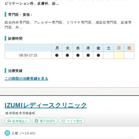
ビリテーション科、皮膚科、泌…
専門医・資格：
総合内科専門医、アレルギー専門医、リウマチ専門医、感染症専門医、血液専
門医、外…
診療時間
月
火
水
木
金
土
日
祝
08:30-17:15
治療実績
この病院の治療実績を見る
IZUMIレディースクリニック
岐阜県岐阜市柳森町
駐車場あり
電子決済可
マイナ受付
土曜（〜15:45）