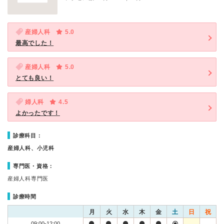
産婦人科
5.0
最高でした！
産婦人科
5.0
とても良い！
婦人科
4.5
よかったです！
診療科目：
産婦人科、小児科
専門医・資格：
産婦人科専門医
診療時間
月
火
水
木
金
土
日
祝
09:00-12:00