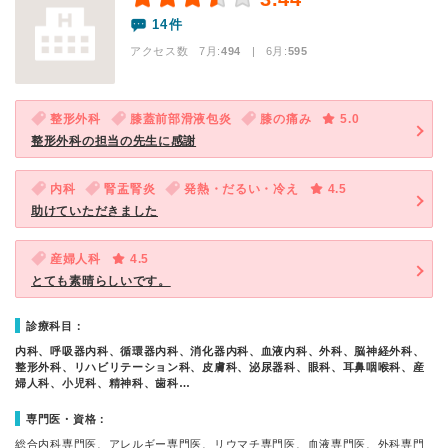
14件
アクセス数 7月:
494
| 6月:
595
整形外科
膝蓋前部滑液包炎
膝の痛み
5.0
整形外科の担当の先生に感謝
内科
腎盂腎炎
発熱・だるい・冷え
4.5
助けていただきました
産婦人科
4.5
とても素晴らしいです。
診療科目：
内科、呼吸器内科、循環器内科、消化器内科、血液内科、外科、脳神経外科、
整形外科、リハビリテーション科、皮膚科、泌尿器科、眼科、耳鼻咽喉科、産
婦人科、小児科、精神科、歯科…
専門医・資格：
総合内科専門医、アレルギー専門医、リウマチ専門医、血液専門医、外科専門