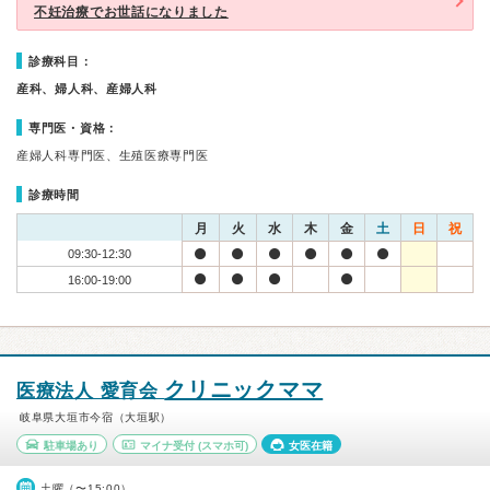
不妊治療でお世話になりました
診療科目：
産科、婦人科、産婦人科
専門医・資格：
産婦人科専門医、生殖医療専門医
診療時間
月
火
水
木
金
土
日
祝
09:30-12:30
16:00-19:00
クリニックママ
医療法人 愛育会
岐阜県大垣市今宿（大垣駅）
駐車場あり
マイナ受付
(スマホ可)
女医在籍
土曜（〜15:00）