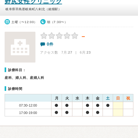
野尻女性クリニック
岐阜県羽島郡岐南町八剣北（細畑駅）
土曜（〜12:00）
朝（7:30〜）
－
0件
アクセス数 7月:
27
| 6月:
23
診療科目：
産科、婦人科、産婦人科
診療時間
月
火
水
木
金
土
日
祝
07:30-12:00
17:00-19:00