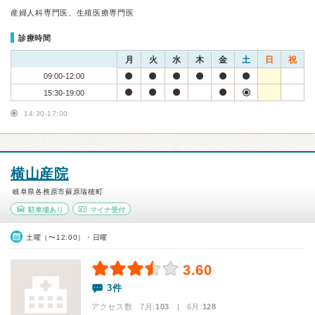
産婦人科専門医、生殖医療専門医
診療時間
月
火
水
木
金
土
日
祝
09:00-12:00
15:30-19:00
14:30-17:00
横山産院
岐阜県各務原市蘇原瑞穂町
駐車場あり
マイナ受付
土曜（〜12:00）・日曜
3.60
3件
アクセス数 7月:
103
| 6月:
128