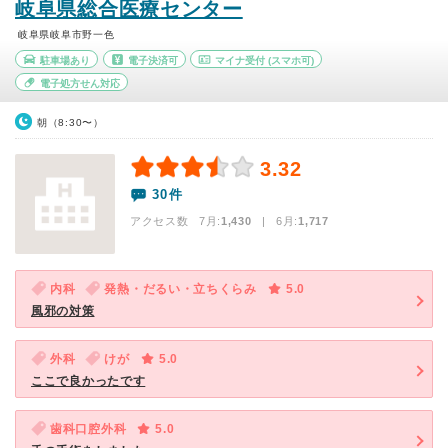
岐阜県総合医療センター
岐阜県岐阜市野一色
駐車場あり
電子決済可
マイナ受付
(スマホ可)
電子処方せん対応
朝（8:30〜）
3.32
30件
アクセス数 7月:
1,430
| 6月:
1,717
内科
発熱・だるい・立ちくらみ
5.0
風邪の対策
外科
けが
5.0
ここで良かったです
歯科口腔外科
5.0