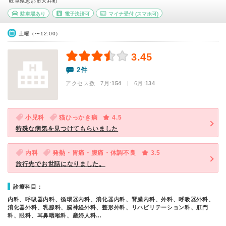
岐阜県恵那市大井町
駐車場あり
電子決済可
マイナ受付
(スマホ可)
土曜（〜12:00）
3.45
2件
アクセス数 7月:
154
| 6月:
134
小児科
猫ひっかき病
4.5
特殊な病気を見つけてもらいました
内科
発熱・胃痛・腹痛・体調不良
3.5
旅行先でお世話になりました。
診療科目：
内科、呼吸器内科、循環器内科、消化器内科、腎臓内科、外科、呼吸器外科、
消化器外科、乳腺科、脳神経外科、整形外科、リハビリテーション科、肛門
科、眼科、耳鼻咽喉科、産婦人科…