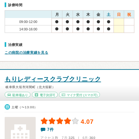
診療時間
月
火
水
木
金
土
日
祝
09:00-12:00
14:00-16:00
治療実績
この病院の治療実績を見る
もりレディースクラブクリニック
岐阜県大垣市河間町（北大垣駅）
駐車場あり
電子決済可
マイナ受付
(スマホ可)
土曜（〜13:00）
4.07
7件
アクセス数 7月:
325
| 6月:
360