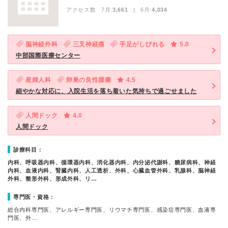
アクセス数 7月:
3,661
| 6月:
4,034
脳神経外科
三叉神経痛
手足がしびれる
5.0
中部国際医療センター
産婦人科
卵巣の良性腫瘍
4.5
細やかな対応に、入院生活を落ち着いた気持ちで過ごせました
人間ドック
4.0
人間ドック
診療科目：
内科、呼吸器内科、循環器内科、消化器内科、内分泌代謝科、糖尿病科、神経
内科、血液内科、腎臓内科、人工透析、外科、心臓血管外科、乳腺科、脳神経
外科、整形外科、形成外科、リ…
専門医・資格：
総合内科専門医、アレルギー専門医、リウマチ専門医、感染症専門医、血液専
門医、外…