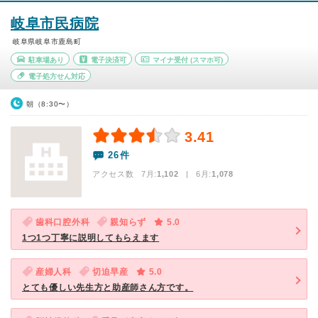
岐阜市民病院
岐阜県岐阜市鹿島町
駐車場あり
電子決済可
マイナ受付
(スマホ可)
電子処方せん対応
朝（8:30〜）
3.41
26件
アクセス数 7月:
1,102
| 6月:
1,078
歯科口腔外科
親知らず
5.0
1つ1つ丁寧に説明してもらえます
産婦人科
切迫早産
5.0
とても優しい先生方と助産師さん方です。