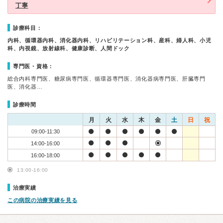
丁寧
診療科目：
内科、循環器内科、消化器内科、リハビリテーション科、産科、婦人科、小児
科、内視鏡、放射線科、健康診断、人間ドック
専門医・資格：
総合内科専門医、糖尿病専門医、循環器専門医、消化器病専門医、肝臓専門
医、消化器…
診療時間
月
火
水
木
金
土
日
祝
09:00-11:30
14:00-16:00
16:00-18:00
13:00-16:00
治療実績
この病院の治療実績を見る