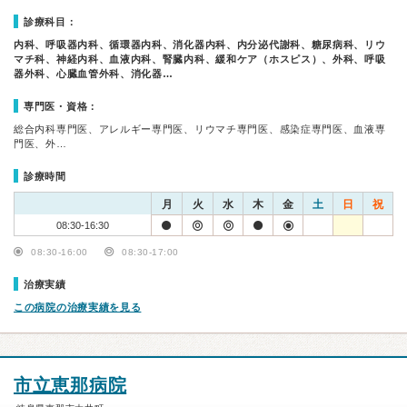
診療科目：
内科、呼吸器内科、循環器内科、消化器内科、内分泌代謝科、糖尿病科、リウ
マチ科、神経内科、血液内科、腎臓内科、緩和ケア（ホスピス）、外科、呼吸
器外科、心臓血管外科、消化器…
専門医・資格：
総合内科専門医、アレルギー専門医、リウマチ専門医、感染症専門医、血液専
門医、外…
診療時間
月
火
水
木
金
土
日
祝
08:30-16:30
08:30-16:00
08:30-17:00
治療実績
この病院の治療実績を見る
市立恵那病院