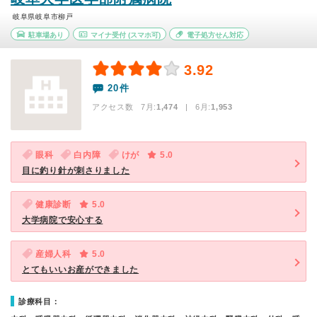
岐阜県岐阜市柳戸
駐車場あり
マイナ受付
(スマホ可)
電子処方せん対応
3.92
20件
アクセス数 7月:
1,474
| 6月:
1,953
眼科
白内障
けが
5.0
目に釣り針が刺さりました
健康診断
5.0
大学病院で安心する
産婦人科
5.0
とてもいいお産ができました
診療科目：