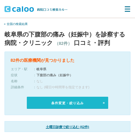
« 全国の検索結果
岐阜県の下腹部の痛み（妊娠中）を診察する
病院・クリニック
口コミ・評判
（82件）
82件の医療機関が見つかりました
エリア・駅
岐阜県
症状
下腹部の痛み（妊娠中）
名称
なし
詳細条件
なし (曜日や時間帯を指定できます)
条件変更・絞り込み
土曜日診療で絞り込む (62件)