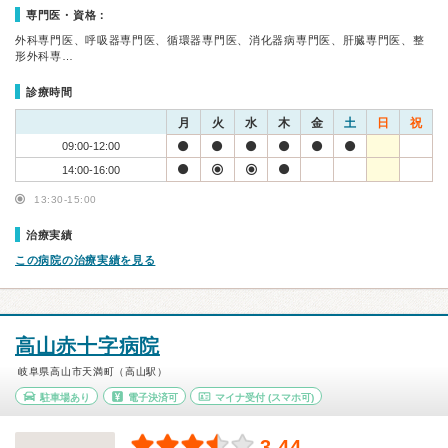
専門医・資格：
外科専門医、呼吸器専門医、循環器専門医、消化器病専門医、肝臓専門医、整
形外科専…
診療時間
月
火
水
木
金
土
日
祝
09:00-12:00
14:00-16:00
13:30-15:00
治療実績
この病院の治療実績を見る
高山赤十字病院
岐阜県高山市天満町（高山駅）
駐車場あり
電子決済可
マイナ受付
(スマホ可)
3.44