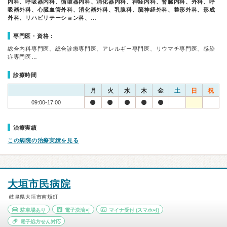
内科、呼吸器内科、循環器内科、消化器内科、神経内科、腎臓内科、外科、呼
吸器外科、心臓血管外科、消化器外科、乳腺科、脳神経外科、整形外科、形成
外科、リハビリテーション科、…
専門医・資格：
総合内科専門医、総合診療専門医、アレルギー専門医、リウマチ専門医、感染
症専門医…
診療時間
月
火
水
木
金
土
日
祝
09:00-17:00
治療実績
この病院の治療実績を見る
大垣市民病院
岐阜県大垣市南頬町
駐車場あり
電子決済可
マイナ受付
(スマホ可)
電子処方せん対応