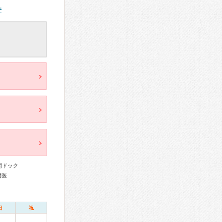
件
間ドック
門医
日
祝