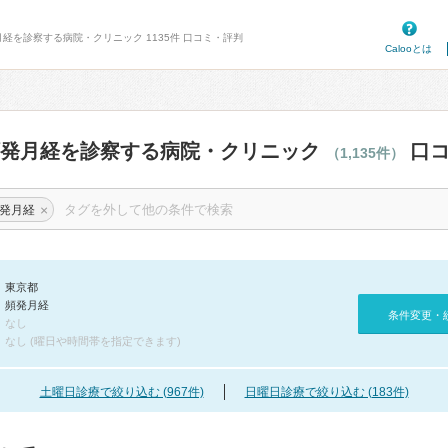
月経を診察する病院・クリニック 1135件 口コミ・評判
Calooとは
頻発月経を診察する病院・クリニック
口コ
（1,135件）
×
発月経
東京都
頻発月経
条件変更・
なし
なし (曜日や時間帯を指定できます)
土曜日診療で絞り込む (967件)
日曜日診療で絞り込む (183件)