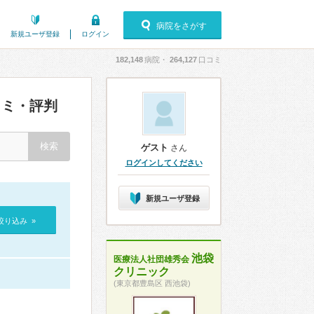
病院をさがす
新規ユーザ登録
ログイン
182,148
病院・
264,127
口コミ
ミ・評判
ゲスト
さん
ログインしてください
新規ユーザ登録
絞り込み »
池袋
医療法人社団雄秀会
クリニック
(東京都豊島区 西池袋)