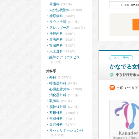
胃腸科
(794件)
15:00-18:30
内分泌代謝科
(310件)
糖尿病科
(746件)
リウマチ科
(620件)
アレルギー科
(1,606件)
神経内科
(589件)
血液内科
(103件)
腎臓内科
(313件)
人工透析
(234件)
緩和ケア（ホスピス）
ネット予約
(135件)
かなでる女
外科系
東京都日野市
外科
(1,597件)
呼吸器外科
(92件)
土曜（〜18:0
心臓血管外科
(179件)
消化器外科
(155件)
乳腺科
(233件)
脳神経外科
(479件)
整形外科
(1,980件)
形成外科
(773件)
美容外科
(717件)
リハビリテーション科
(1,428件)