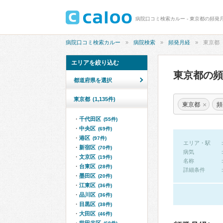
病院口コミ検索カルー - 東京都の頻発
病院口コミ検索カルー
病院検索
頻発月経
東京都
エリアを絞り込む
東京都の
都道府県を選択
東京都
(1,135件)
×
東京都
頻
千代田区
(55件)
中央区
(69件)
港区
(97件)
エリア・駅
新宿区
(70件)
病気
文京区
(19件)
名称
台東区
(28件)
詳細条件
墨田区
(20件)
江東区
(36件)
品川区
(36件)
目黒区
(38件)
大田区
(46件)