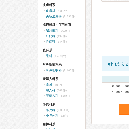
皮膚科系
皮膚科
(3,037件)
美容皮膚科
(1,232件)
泌尿器科・肛門科系
泌尿器科
(893件)
肛門科
(494件)
性病科
(144件)
眼科系
眼科
(1,499件)
お知らせ
耳鼻咽喉科系
耳鼻咽喉科
(1,107件)
産婦人科系
産科
(183件)
09:00-13:00
婦人科
(768件)
15:00-18:00
産婦人科
(536件)
小児科系
小児科
(2,834件)
小児外科
(72件)
精神科系