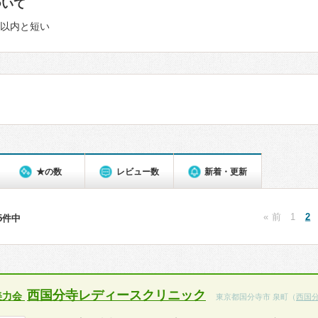
ついて
日以内と短い
★の数
レビュー数
新着・更新
« 前
1
2
35件中
西国分寺レディースクリニック
美力会
東京都国分寺市 泉町（
西国