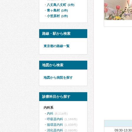
八丈島八丈町
(1件)
青ヶ島村
(1件)
小笠原村
(1件)
路線・駅から検索
東京都の路線一覧
地図から検索
地図から病院を探す
診療科目から探す
内科系
内科
(8,114件)
呼吸器内科
(1,166件)
循環器内科
(1,938件)
消化器内科
09:30-13:30
(2,090件)