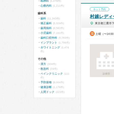
精神科
(1,479件)
心療内科
(1,211件)
ネット予約
歯科系
村越レディ
歯科
(11,343件)
矯正歯科
東京都三鷹市
(5,329件)
歯周病科
(6,582件)
小児歯科
(7,181件)
土曜（〜14:0
歯科口腔外科
(5,763件)
インプラント
(1,794件)
ホワイトニング
(1,474
件)
その他
漢方
(324件)
救急科
(74件)
ペインクリニック
(111
診療所
件)
予防接種
(9,004件)
健康診断
(1,176件)
人間ドック
(323件)