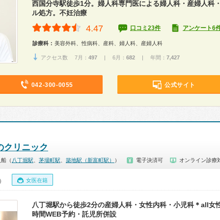
西国分寺駅徒歩1分。婦人科専門医による婦人科・産婦人科
ル処方。不妊治療
4.47
口コミ23件
アンケート6
診療科：
美容外科、性病科、産科、婦人科、産婦人科
アクセス数 7月：
497
| 6月：
682
| 年間：
7,427
042-300-0055
公式サイト
性のクリニック
入船（
八丁堀駅
、
茅場町駅
、
築地駅（新富町駅）
）
電子決済可
オンライン診療
女医在籍
0）
八丁堀駅から徒歩2分の産婦人科・女性内科・小児科＊all女
時間WEB予約・託児所併設