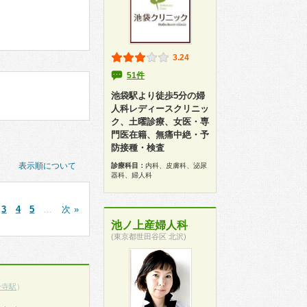
3.24
51件
池袋駅より徒歩5分の婦
人科レディースクリニッ
ク、土曜診療、女医・専
門医在籍、無痛中絶・予
防接種・検査
表示順について
診療科目：
内科、皮膚科、泌尿
器科、婦人科
3
4
5
…
次 »
池ノ上産婦人科
(東京都世田谷区 北沢)
分寺駅
）