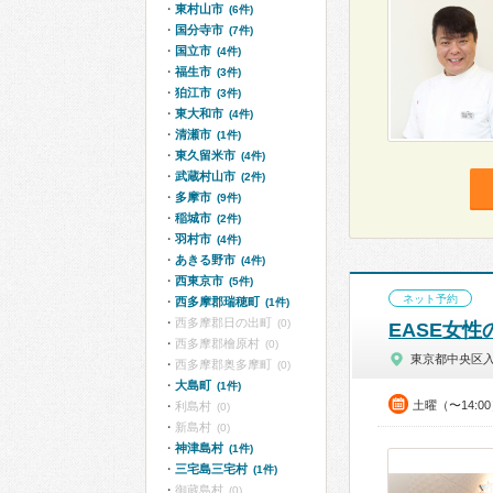
東村山市
(6件)
国分寺市
(7件)
国立市
(4件)
福生市
(3件)
狛江市
(3件)
東大和市
(4件)
清瀬市
(1件)
東久留米市
(4件)
武蔵村山市
(2件)
多摩市
(9件)
稲城市
(2件)
羽村市
(4件)
あきる野市
(4件)
西東京市
(5件)
ネット予約
西多摩郡瑞穂町
(1件)
西多摩郡日の出町
(0)
EASE女
西多摩郡檜原村
(0)
東京都中央区
西多摩郡奥多摩町
(0)
大島町
(1件)
土曜（〜14:0
利島村
(0)
新島村
(0)
神津島村
(1件)
三宅島三宅村
(1件)
御蔵島村
(0)