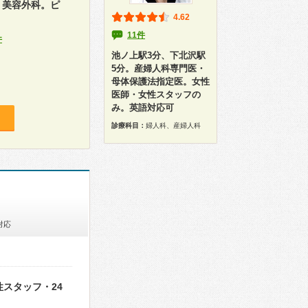
・美容外科。ピ
4.62
11件
件
池ノ上駅3分、下北沢駅
5分。産婦人科専門医・
母体保護法指定医。女性
医師・女性スタッフの
み。英語対応可
診療科目：
婦人科、産婦人科
対応
性スタッフ・24