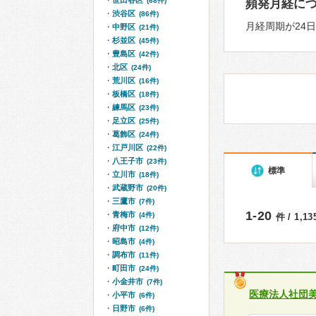
世田谷区
(68件)
頻発月経に
渋谷区
(86件)
月経周期が24
中野区
(21件)
杉並区
(45件)
豊島区
(42件)
北区
(24件)
荒川区
(16件)
板橋区
(18件)
練馬区
(23件)
足立区
(25件)
葛飾区
(24件)
江戸川区
(22件)
八王子市
(23件)
標準
立川市
(18件)
武蔵野市
(20件)
三鷹市
(7件)
1-20
青梅市
(4件)
件 / 1,1
府中市
(12件)
昭島市
(4件)
調布市
(11件)
町田市
(24件)
小金井市
(7件)
医療法人社団
小平市
(6件)
日野市
(6件)