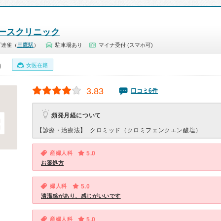
ースクリニック
下連雀（
三鷹駅
）
駐車場あり
マイナ受付 (スマホ可)
女医在籍
0）
3.83
口コミ6件
頻発月経について
【診療・治療法】
クロミッド（クロミフェンクエン酸塩）
産婦人科
5.0
お薬処方
婦人科
5.0
清潔感があり、感じがいいです
産婦人科
5.0