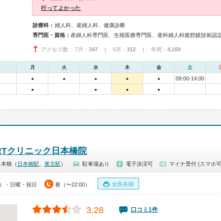
行ってよかった
診療科：
婦人科、産婦人科、健康診断
専門医・資格：
アクセス数 7月：
347
| 6月：
312
| 年間：
4,159
月
火
水
木
金
土
09:00-14:00
●
●
●
●
●
●
●
●
●
RTクリニック日本橋院
日本橋（
日本橋駅
、
東京駅
）
駐車場あり
電子決済可
マイナ受付 (スマホ可
女医在籍
00）・日曜・祝日
夜（〜22:00）
3.28
口コミ1件