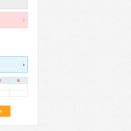
日
祝
ト