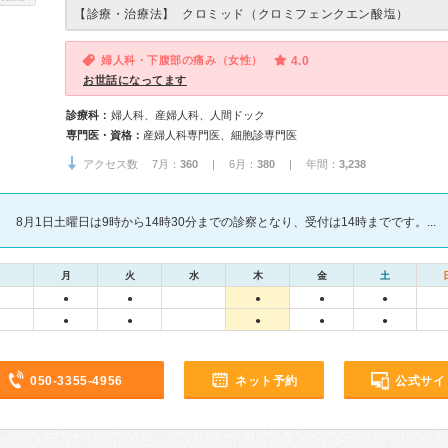
【診療・治療法】
クロミッド（クロミフェンクエン酸塩）
婦人科・下腹部の痛み（女性）
4.0
お世話になってます
診療科：
婦人科、産婦人科、人間ドック
専門医・資格：
産婦人科専門医、細胞診専門医
アクセス数 7月：
360
| 6月：
380
| 年間：
3,238
8月1日土曜日は9時から14時30分までの診察となり、受付は14時までです。...
月
火
水
木
金
土
●
●
●
●
●
●
●
●
●
●
050-3355-4956
ネット予約
公式サイ