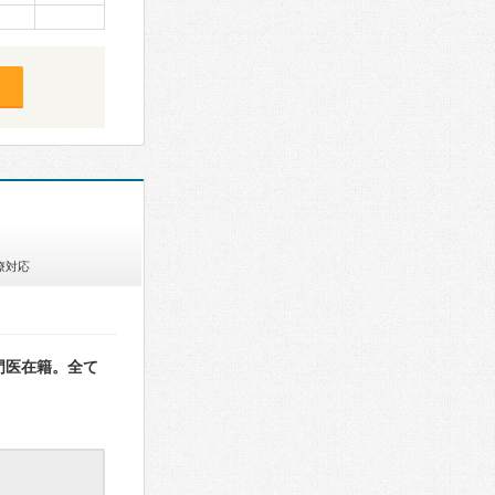
療対応
門医在籍。全て