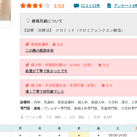
3.53
口コミ11件
アンケート3
頻発月経について
【診療・治療法】
クロミッド（クロミフェンクエン酸塩）
美容皮膚科
5.0
二の腕の脂肪冷却
婦人科・外陰部の痛み・かゆみ（女性）
5.0
処置が丁寧で良かったです
婦人科・不正性器出血・生理不順（女性）
5.0
凄く丁寧で好印象でした
診療科：
内科、乳腺科、美容皮膚科、婦人科、産婦人科、小児科、漢方、人
専門医・資格：
アレルギー専門医、産婦人科専門医、乳腺専門医、小児科専
アクセス数 7月：
500
| 6月：
551
| 年間：
6,727
月
火
水
木
金
土
09:00-14:00
●
●
●
●
●