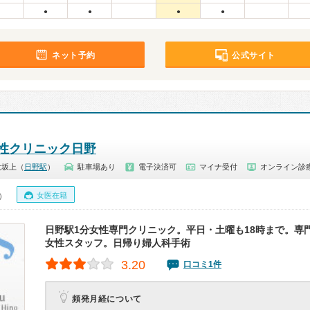
●
●
●
●
ネット予約
公式サイト
性クリニック日野
大坂上（
日野駅
）
駐車場あり
電子決済可
マイナ受付
オンライン診
女医在籍
0）
日野駅1分女性専門クリニック。平日・土曜も18時まで。専
女性スタッフ。日帰り婦人科手術
3.20
口コミ1件
頻発月経について