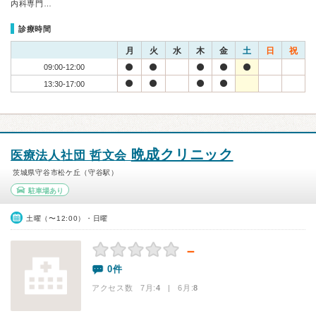
内科専門…
診療時間
月
火
水
木
金
土
日
祝
09:00-12:00
13:30-17:00
晩成クリニック
医療法人社団 哲文会
茨城県守谷市松ケ丘（守谷駅）
駐車場あり
土曜（〜12:00）・日曜
－
0件
アクセス数 7月:
4
| 6月:
8