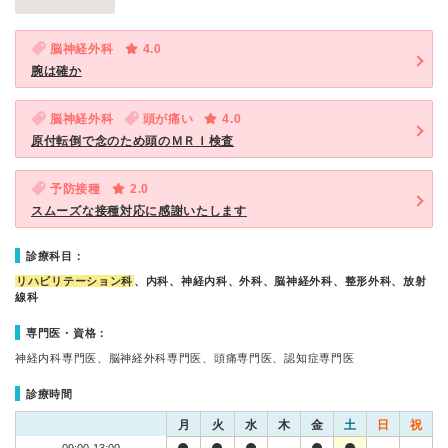
脳神経外科
4.0
腕は確か
脳神経外科
頭が痛い
4.0
原付転倒で念のため頭のＭＲＩ検査
予防接種
2.0
スムーズな接種対応に感謝いたします
診療科目：
リハビリテーション科
、内科、神経内科、外科、脳神経外科、整形外科、放射
線科
専門医・資格：
神経内科専門医、脳神経外科専門医、頭痛専門医、認知症専門医
診療時間
月
火
水
木
金
土
日
祝