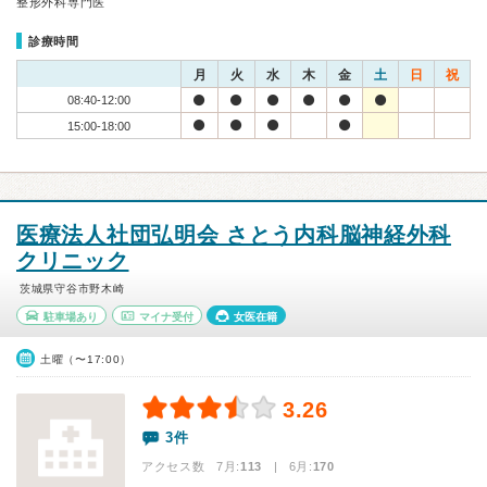
整形外科専門医
診療時間
月
火
水
木
金
土
日
祝
08:40-12:00
15:00-18:00
医療法人社団弘明会 さとう内科脳神経外科
クリニック
茨城県守谷市野木崎
駐車場あり
マイナ受付
女医在籍
土曜（〜17:00）
3.26
3件
アクセス数 7月:
113
| 6月:
170