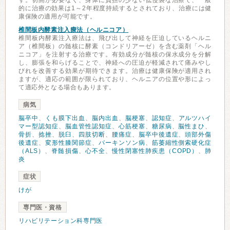
す。切開が必要なく、身体に負担の少ない低侵襲な治療で、一般
的に治療の効果は1～2年程度持続するとされており、治療には健
康保険の適用が可能です。
椎間板内酵素注入療法（ヘルニコア）
椎間板内酵素注入療法は、飛び出して神経を圧迫しているヘルニ
ア（椎間板）の髄核に酵素（コンドリアーゼ）を含む薬剤「ヘル
ニコア」を注射する治療です。有効成分が髄核の保水成分を分解
し、膨張を和らげることで、神経への圧迫が軽減されて痛みやし
びれを改善する効果が期待できます。治療は健康保険が適用され
ますが、適応の範囲が限られており、ヘルニアの位置や形によっ
て適応外となる場合もあります。
病気
脳卒中
、
くも膜下出血
、
脳内出血
、
脳梗塞
、
認知症
、
アルツハイ
マー型認知症
、
脳血管性認知症
、
心筋梗塞
、
糖尿病
、
脳性まひ
、
骨折
、
捻挫
、
脱臼
、
四肢切断
、
腰痛症
、
脳卒中後遺症
、
頭部外傷
後遺症
、
変形性膝関節症
、
パーキンソン病
、
筋萎縮性側索硬化症
（ALS）
、
脊髄損傷
、
心不全
、
慢性閉塞性肺疾患（COPD）
、
肺
炎
症状
けが
専門医・資格
リハビリテーション科専門医