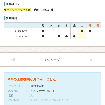
診療科目：
リハビリテーション科
、内科、神経内科
診療時間
月
火
水
木
金
土
日
祝
09:00-12:00
14:30-17:00
«前
1/1ページ
次»
6件の医療機関が見つかりました
エリア・駅
茨城県守谷市
診療科目
リハビリテーション科
名称
なし
詳細条件
なし (曜日や時間帯を指定できます)