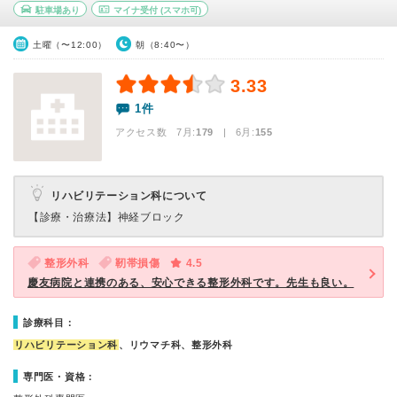
駐車場あり
マイナ受付
(スマホ可)
土曜（〜12:00）
朝（8:40〜）
3.33
1件
アクセス数 7月:
179
| 6月:
155
リハビリテーション科について
【診療・治療法】
神経ブロック
整形外科
靭帯損傷
4.5
慶友病院と連携のある、安心できる整形外科です。先生も良い。
診療科目：
リハビリテーション科
、リウマチ科、整形外科
専門医・資格：