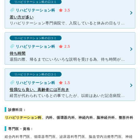
リハビリテーション科の口コミ
リハビリテーション科
3.5
若い方が多い
リハビリテーション専門病院で、入院していると休みの日もリハビリがあります。若いスタッフの方が多い印象で、1日2回くらいリハビリテーションを受けることができます。担当が休みの時は変わりの方が来てくれて必
リハビリテーション科の口コミ
リハビリテーション科
2.5
待ち時間
退院の際、帰るまでにいろいろな説明を受ける為、待ち時間がとても長いです。中でも栄養指導を受けましたが、今時ネットでいくらでも情報があってど素人の私でも既に知っていることばかりでした。この時間は必要？と
リハビリテーション科の口コミ
リハビリテーション科
1.5
怪我なら良い、高齢者には不向き
経営が代わられているとの事でしたが、以前はあいだ記念病院だったそうです。その当時入られた方の評判を信じて伺って見たものの 、病院を退院した当初は歩けさえすれば、トイレ行ければとの願いと共に親を預けま
診療科目：
リハビリテーション科
、内科、循環器内科、神経内科、脳神経外科、整形外科
専門医・資格：
総合内科専門医、循環器専門医、泌尿器科専門医、脳血管内治療専門医、神経