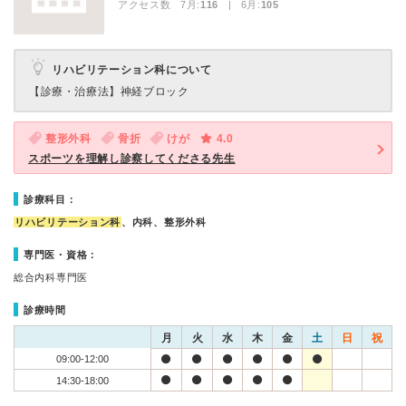
アクセス数 7月:
116
| 6月:
105
リハビリテーション科について
【診療・治療法】
神経ブロック
整形外科
骨折
けが
4.0
スポーツを理解し診察してくださる先生
診療科目：
リハビリテーション科
、内科、整形外科
専門医・資格：
総合内科専門医
診療時間
月
火
水
木
金
土
日
祝
09:00-12:00
14:30-18:00