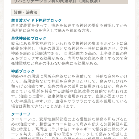
リハビリテーション科の関連項目（病院検索）
診療・治療法
超音波ガイド下神経ブロック
超音波装置を使って、痛みを伝達する神経の場所を確認してから
局所的に麻酔薬を注入して痛みを鎮める方法。
星状神経節ブロック
喉元にある星状神経節といわれる交換神経の集まるポイントに麻
酔薬を注射し、痛みの原因となる神経を一時的に麻痺させ、交感
神経を緩める治療法である。 自然治癒力を高め、上半身全般の痛
みをブロックする効果がある。内耳や脳の血流を良くするので突
発性難聴など痛みの伴わない疾患にも効果がある。
神経ブロック
神経やその周辺に局所麻酔薬などを注射して一時的な麻酔をかけ
たり、高周波熱などで神経を麻痺させたりして、痛みやしびれを
和らげる治療です。全身の痛みの緩和に使用されるほか、痛みを
生じている場所を特定する診断や血流改善の目的でも行われま
す。治療には通常、健康保険が適用されます。血液が固まりにく
い方や感染しやすい方、血液をサラサラにする薬を服用している
場合は実施できないことがあります。
クーリーフ
クーリーフは、変形性膝関節症による慢性的な膝痛を和らげるた
めの治療です。超音波エコーを使って痛みを伝える知覚神経を正
確に特定し、高周波（ラジオ波）エネルギーで部分的に熱のダメ
ージを与え、痛みの信号の伝達をブロックして痛みを軽減しま