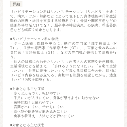
詳細
リハビリテーション科はリハビリテーション（リハビリ）を通じ
て、病気・けが・加齢などによって低下した身体機能や日常生活
動作の回復・維持を支援する診療科です。骨折や関節疾患などの
整形外科領域だけでなく、脳卒中や神経疾患、心疾患、呼吸器疾
患なども幅広く対象となります。
■リハビリテーション科の特徴
・チーム医療：医師を中心に、動作の専門家「理学療法士（P
T）」、生活の専門家「作業療法士（OT）」、言葉と飲み込みの
専門家「言語聴覚士（ST）」などの専門職が連携して治療を行
う。
・個人の目標に合わせたリハビリ：患者さんの状態や身体機能、
生活環境などを踏まえ、「歩けるようになりたい」「自宅で生活
したい」「仕事に復帰したい」など異なる目標に合わせ、個別に
リハビリ内容を組み立てる。実施中も状態を確認しながら、適宜
リハビリ内容を調整する。
■対象となる主な症状
・歩くとふらつく、転びやすい
・手足に力が入りにくい、身体が思うように動かせない
・長時間動くと疲れやすい
・言葉が出にくい、伝わりにくい
・食べ物や飲み物が飲み込みにくい
・食事や着替え、入浴などが行いにくい
■対象となる主な疾患