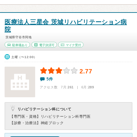
医療法人三星会 茨城リハビリテーション病
院
茨城県守谷市同地
駐車場あり
電子決済可
マイナ受付
土曜（〜12:00）
2.77
5件
アクセス数 7月:
261
| 6月:
289
リハビリテーション科について
【専門医・資格】
リハビリテーション科専門医
【診療・治療法】
神経ブロック