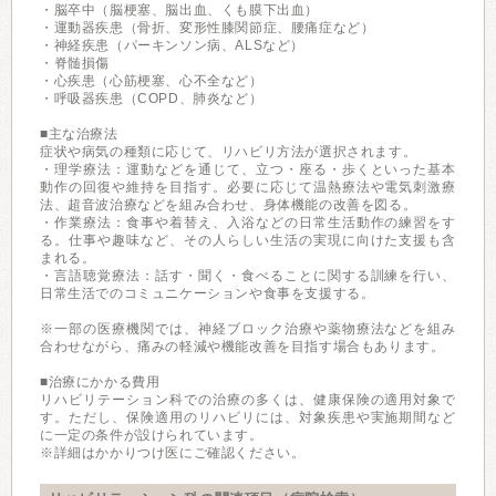
・脳卒中（脳梗塞、脳出血、くも膜下出血）
・運動器疾患（骨折、変形性膝関節症、腰痛症など）
・神経疾患（パーキンソン病、ALSなど）
・脊髄損傷
・心疾患（心筋梗塞、心不全など）
・呼吸器疾患（COPD、肺炎など）
■主な治療法
症状や病気の種類に応じて、リハビリ方法が選択されます。
・理学療法：運動などを通じて、立つ・座る・歩くといった基本
動作の回復や維持を目指す。必要に応じて温熱療法や電気刺激療
法、超音波治療などを組み合わせ、身体機能の改善を図る。
・作業療法：食事や着替え、入浴などの日常生活動作の練習をす
る。仕事や趣味など、その人らしい生活の実現に向けた支援も含
まれる。
・言語聴覚療法：話す・聞く・食べることに関する訓練を行い、
日常生活でのコミュニケーションや食事を支援する。
※一部の医療機関では、神経ブロック治療や薬物療法などを組み
合わせながら、痛みの軽減や機能改善を目指す場合もあります。
■治療にかかる費用
リハビリテーション科での治療の多くは、健康保険の適用対象で
す。ただし、保険適用のリハビリには、対象疾患や実施期間など
に一定の条件が設けられています。
※詳細はかかりつけ医にご確認ください。