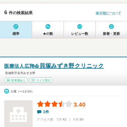
6
件の検索結果
表示順について
標準
★の数
レビュー数
新着・更新
貝塚みずき野クリニック
医療法人広翔会
茨城県守谷市みずき野
駐車場あり
マイナ受付
土曜（〜12:00）
3.40
1件
アクセス数 7月:
42
| 6月:
50