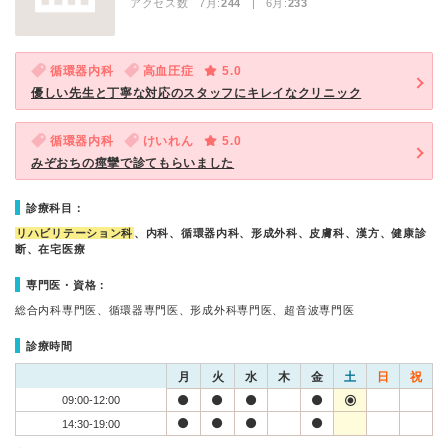
アクセス数 7月:
244
| 6月:
233
循環器内科
高血圧症
5.0
優しい先生と丁寧な対応のスタッフにキレイなクリニック
循環器内科
けいれん
5.0
みぞおちの痙攣で診てもらいました
診療科目：
リハビリテーション科
、内科、循環器内科、形成外科、皮膚科、漢方、健康診
断、在宅医療
専門医・資格：
総合内科専門医、循環器専門医、形成外科専門医、超音波専門医
診療時間
月
火
水
木
金
土
日
祝
09:00-12:00
14:30-19:00