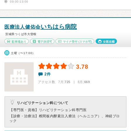
09:00-13:00
いちはら病院
医療法人健佑会
茨城県つくば市大曽根
駐車場あり
電子決済可
マイナ受付
(スマホ可)
女医在籍
土曜（〜17:00）
3.78
2件
アクセス数 7月:
725
| 6月:
669
リハビリテーション科について
【専門医・資格】
リハビリテーション科専門医
【診療・治療法】
椎間板内酵素注入療法（ヘルニコア）、神経ブロ
ック