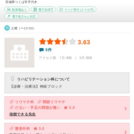
茨城県つくば市手代木
駐車場あり
電子決済可
マイナ受付
(スマホ可)
電子処方せん対応
土曜（〜12:00）
3.63
6件
アクセス数 7月:
431
| 6月:
515
リハビリテーション科について
【診療・治療法】
神経ブロック
リウマチ科
関節リウマチ
だるい・手足の関節が痛い
5.0
信頼できる先生
整形外科
5.0