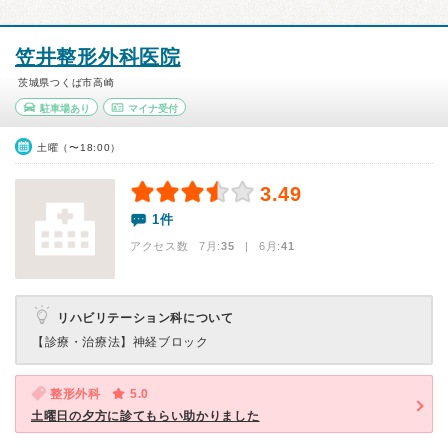
笠井整形外科医院
茨城県つくば市高崎
駐車場あり
マイナ受付
土曜（〜18:00）
3.49
1件
アクセス数 7月:
35
| 6月:
41
リハビリテーション科について
【診療・治療法】
神経ブロック
整形外科
5.0
土曜日の夕方に診てもらい助かりました