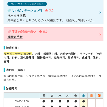
リハビリテーション科の口コミ
リハビリテーション科
3.0
リハビリ病院
集中的なリハビリのための入院施設です。 朝昼晩と3回リハビリがある日もあります。お正月もありました。基本お休みはありません。 ただシフト制？で、担当の人が休むと代わりの人が来ます。 人見知りだっ
手足の関節が痛い
5.0
膝関節手術
診療科目：
リハビリテーション科
、内科、循環器内科、内分泌代謝科、リウマチ科、神経
内科、外科、消化器外科、脳神経外科、整形外科、形成外科、皮膚科、眼科、
歯科
専門医・資格：
総合内科専門医、リウマチ専門医、消化器病専門医、消化器内視鏡専門医、神
経内科専…
診療時間
月
火
水
木
金
土
日
祝
09:00-12:00