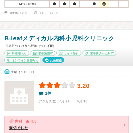
14:30-18:00
09:00-12:00
14:30-17:00
B-leafメディカル内科小児科クリニック
茨城県つくば市小野崎（つくば駅）
駐車場あり
電子決済可
マイナ受付
電子処方せん対応
オンライン診療対応
女医在籍
土曜（〜18:00）
3.20
1件
アクセス数 7月:
21
| 6月:
16
内科
4.0
親切でした