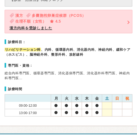
漢方
多嚢胞性卵巣症候群（PCOS）
生理不順（女性）
4.5
漢方内科を受診しました
診療科目：
リハビリテーション科
、内科、循環器内科、消化器内科、神経内科、緩和ケア
（ホスピス）、脳神経外科、整形外科、放射線科
専門医・資格：
総合内科専門医、循環器専門医、消化器病専門医、消化器外科専門医、神経内
科専門医…
診療時間
月
火
水
木
金
土
日
祝
09:00-12:00
13:00-17:00