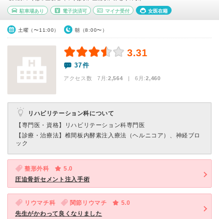
駐車場あり
電子決済可
マイナ受付
女医在籍
土曜（〜11:00）
朝（8:00〜）
3.31
37件
アクセス数 7月:
2,564
| 6月:
2,460
リハビリテーション科について
【専門医・資格】
リハビリテーション科専門医
【診療・治療法】
椎間板内酵素注入療法（ヘルニコア）、神経ブロ
ック
整形外科
5.0
圧迫骨折セメント注入手術
リウマチ科
関節リウマチ
5.0
先生がかわって良くなりました