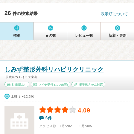
26
件の検索結果
表示順について
標準
★の数
レビュー数
新着・更新
しみず整形外科リハビリクリニック
茨城県つくば市天宝喜
駐車場あり
マイナ受付
(スマホ可)
電子処方せん対応
土曜（〜12:30）
4.09
6件
アクセス数 7月:
282
| 6月:
405