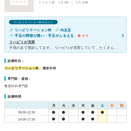
アクセス数 7月:
80
| 6月:
108
リハビリテーション科の口コミ
リハビリテーション科
内反足
手足の関節が痛い・手足がふるえる
4.0
リハビリが充実
子供の足で受診してます。 リハビリが充実していて、たくさんの人が通っています。 理学療法士さんは若くて優しい方たちです！ 担当の理学療法士さんは、たくさん子供にとってどうしたらいいか考えてくれま
診療科目：
リハビリテーション科
、整形外科
専門医・資格：
整形外科専門医
診療時間
月
火
水
木
金
土
日
祝
09:00-12:30
14:00-17:30