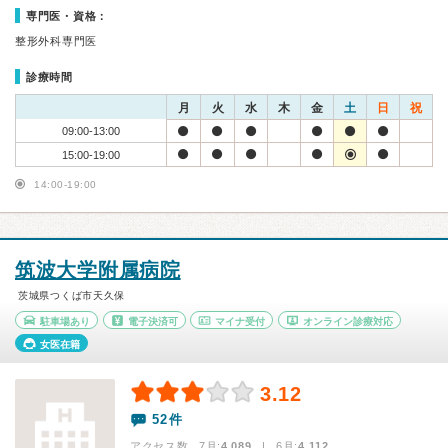
専門医・資格：
整形外科専門医
診療時間
月
火
水
木
金
土
日
祝
09:00-13:00
15:00-19:00
14:00-19:00
筑波大学附属病院
茨城県つくば市天久保
駐車場あり
電子決済可
マイナ受付
オンライン診療対応
女医在籍
3.12
52件
アクセス数 7月:
4,089
| 6月:
4,112