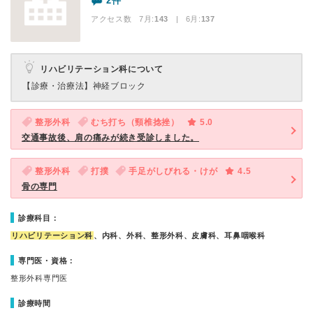
2件
アクセス数 7月:
143
| 6月:
137
リハビリテーション科について
【診療・治療法】
神経ブロック
整形外科
むち打ち（頸椎捻挫）
5.0
交通事故後、肩の痛みが続き受診しました。
整形外科
打撲
手足がしびれる・けが
4.5
骨の専門
診療科目：
リハビリテーション科
、内科、外科、整形外科、皮膚科、耳鼻咽喉科
専門医・資格：
整形外科専門医
診療時間