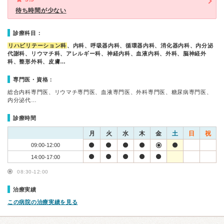
待ち時間が少ない
診療科目：
リハビリテーション科
、内科、呼吸器内科、循環器内科、消化器内科、内分泌
代謝科、リウマチ科、アレルギー科、神経内科、血液内科、外科、脳神経外
科、整形外科、皮膚…
専門医・資格：
総合内科専門医、リウマチ専門医、血液専門医、外科専門医、糖尿病専門医、
内分泌代…
診療時間
月
火
水
木
金
土
日
祝
09:00-12:00
14:00-17:00
08:30-12:00
治療実績
この病院の治療実績を見る