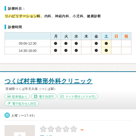
診療科目：
リハビリテーション科
、内科、神経内科、小児科、健康診断
診療時間
月
火
水
木
金
土
日
祝
09:00-12:30
14:30-18:00
つくば村井整形外科クリニック
茨城県つくば市天久保（つくば駅）
駐車場あり
電子決済可
マイナ受付
(スマホ可)
電子処方せん対応
土曜（〜17:45）
－