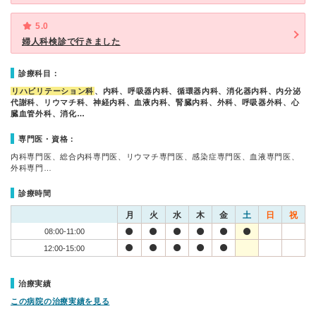
5.0
婦人科検診で行きました
診療科目：
リハビリテーション科
、内科、呼吸器内科、循環器内科、消化器内科、内分泌
代謝科、リウマチ科、神経内科、血液内科、腎臓内科、外科、呼吸器外科、心
臓血管外科、消化…
専門医・資格：
内科専門医、総合内科専門医、リウマチ専門医、感染症専門医、血液専門医、
外科専門…
診療時間
月
火
水
木
金
土
日
祝
08:00-11:00
12:00-15:00
治療実績
この病院の治療実績を見る