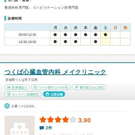
専門医・資格：
整形外科専門医、リハビリテーション科専門医
診療時間
月
火
水
木
金
土
日
祝
09:00-12:30
14:30-18:00
つくば心臓血管内科 メイクリニック
茨城県つくば市下広岡
駐車場あり
マイナ受付
(スマホ可)
電子処方せん対応
オンライン診療対応
女医在籍
土曜（〜13:00）
3.90
2件