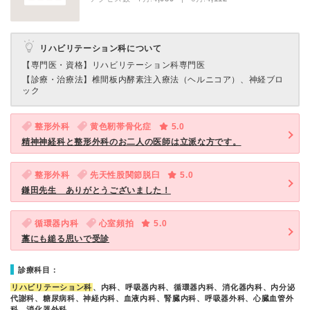
リハビリテーション科について
【専門医・資格】
リハビリテーション科専門医
【診療・治療法】
椎間板内酵素注入療法（ヘルニコア）、神経ブロ
ック
整形外科
黄色靭帯骨化症
5.0
精神神経科と整形外科のお二人の医師は立派な方です。
整形外科
先天性股関節脱臼
5.0
鎌田先生 ありがとうございました！
循環器内科
心室頻拍
5.0
藁にも縋る思いで受診
診療科目：
リハビリテーション科
、内科、呼吸器内科、循環器内科、消化器内科、内分泌
代謝科、糖尿病科、神経内科、血液内科、腎臓内科、呼吸器外科、心臓血管外
科、消化器外科、…