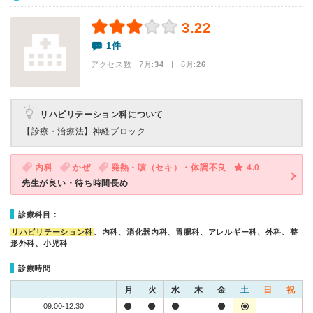
3.22
1件
アクセス数 7月:
34
| 6月:
26
リハビリテーション科について
【診療・治療法】
神経ブロック
内科
かぜ
発熱・咳（セキ）・体調不良
4.0
先生が良い・待ち時間長め
診療科目：
リハビリテーション科
、内科、消化器内科、胃腸科、アレルギー科、外科、整
形外科、小児科
診療時間
月
火
水
木
金
土
日
祝
09:00-12:30