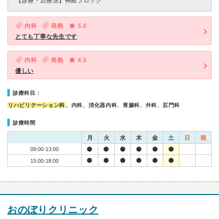
【診療・治療法】
神経ブロック
内科
発熱
5.0
とても丁寧な先生です
内科
発熱
4.5
優しい
診療科目：
リハビリテーション科
、内科、消化器内科、胃腸科、外科、肛門科
診療時間
月
火
水
木
金
土
日
祝
09:00-13:00
15:00-18:00
おのぼりクリニック