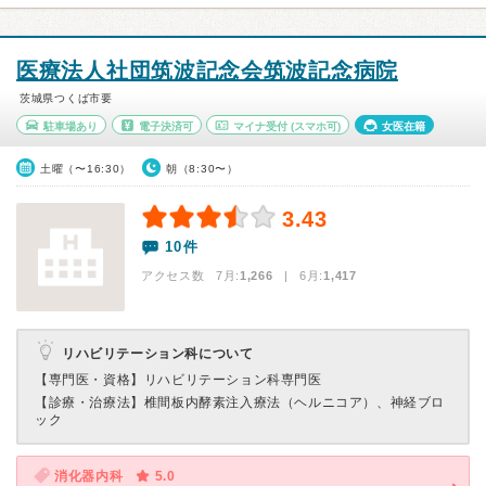
医療法人社団筑波記念会筑波記念病院
茨城県つくば市要
駐車場あり
電子決済可
マイナ受付
(スマホ可)
女医在籍
土曜（〜16:30）
朝（8:30〜）
3.43
10件
アクセス数 7月:
1,266
| 6月:
1,417
リハビリテーション科について
【専門医・資格】
リハビリテーション科専門医
【診療・治療法】
椎間板内酵素注入療法（ヘルニコア）、神経ブロ
ック
消化器内科
5.0