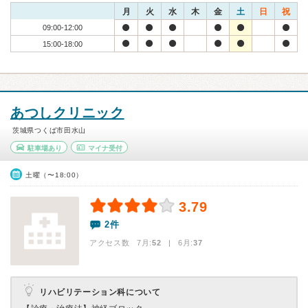
月
火
水
木
金
土
日
祝
09:00-12:00
15:00-18:00
あつしクリニック
茨城県つくば市田水山
駐車場あり
マイナ受付
土曜（〜18:00）
3.79
2件
アクセス数 7月:
52
| 6月:
37
リハビリテーション科について