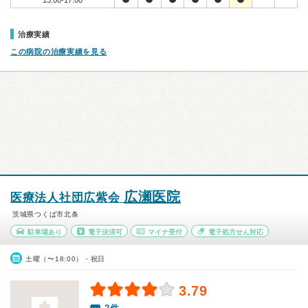
13:00-17:00
治療実績
この病院の治療実績を見る
広瀬医院
医療法人社団広紫会
茨城県つくば市北条
駐車場あり
電子決済可
マイナ受付
電子処方せん対応
土曜（〜18:00）・祝日
3.79