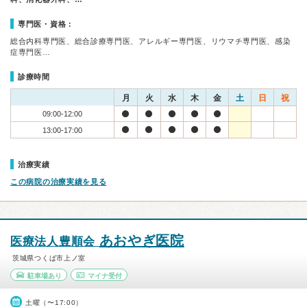
専門医・資格：
総合内科専門医、総合診療専門医、アレルギー専門医、リウマチ専門医、感染
症専門医…
診療時間
月
火
水
木
金
土
日
祝
09:00-12:00
13:00-17:00
治療実績
この病院の治療実績を見る
あおやぎ医院
医療法人豊順会
茨城県つくば市上ノ室
駐車場あり
マイナ受付
土曜（〜17:00）