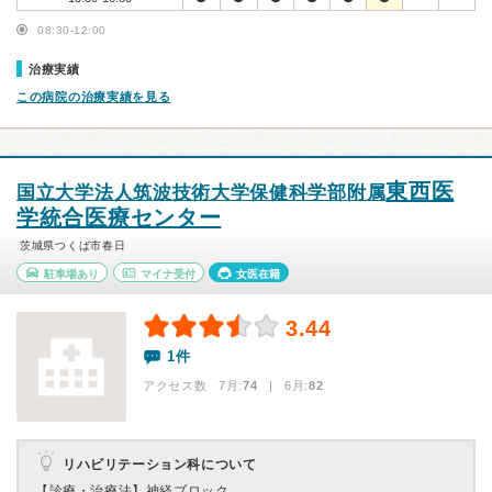
08:30-12:00
治療実績
この病院の治療実績を見る
東西医
国立大学法人筑波技術大学保健科学部附属
学統合医療センター
茨城県つくば市春日
駐車場あり
マイナ受付
女医在籍
3.44
1件
アクセス数 7月:
74
| 6月:
82
リハビリテーション科について
【診療・治療法】
神経ブロック