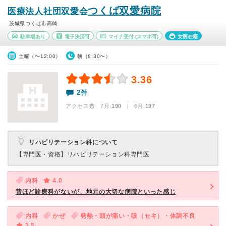
つくば双愛病院
医療法人社団双愛会
茨城県つくば市高崎
駐車場あり
電子決済可
マイナ受付
(スマホ可)
女医在籍
土曜（〜12:00）
朝（8:30〜）
3.36
2件
アクセス数 7月:
190
| 6月:
197
リハビリテーション科について
【専門医・資格】
リハビリテーション科専門医
内科
4.0
昔ほど診療科がないが、地元の大切な病院といった感じ
内科
かぜ
発熱・頭が痛い・咳（セキ）・体調不良
3.5