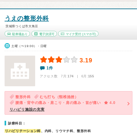
うえの整形外科
茨城県つくば市大角豆
駐車場あり
電子決済可
マイナ受付
(スマホ可)
土曜（〜19:00）・日曜
3.19
1件
アクセス数 7月:
174
| 6月:
155
整形外科
むち打ち（頸椎捻挫）
腰痛・背中の痛み・肩こり・肩の痛み・首が痛い
4.0
リハビリ施設の充実
診療科目：
リハビリテーション科
、内科、リウマチ科、整形外科