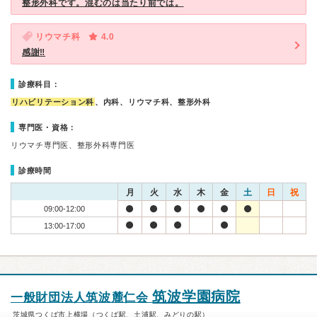
整形外科です。混むのは当たり前では。
リウマチ科
4.0
感謝‼
診療科目：
リハビリテーション科
、内科、リウマチ科、整形外科
専門医・資格：
リウマチ専門医、整形外科専門医
診療時間
月
火
水
木
金
土
日
祝
09:00-12:00
13:00-17:00
筑波学園病院
一般財団法人筑波麓仁会
茨城県つくば市上横場（つくば駅、土浦駅、みどりの駅）