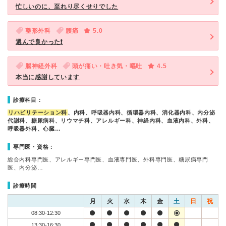
忙しいのに、至れり尽くせりでした
整形外科
腰痛
5.0
選んで良かった❗️
脳神経外科
頭が痛い・吐き気・嘔吐
4.5
本当に感謝しています
診療科目：
リハビリテーション科
、内科、呼吸器内科、循環器内科、消化器内科、内分泌
代謝科、糖尿病科、リウマチ科、アレルギー科、神経内科、血液内科、外科、
呼吸器外科、心臓…
専門医・資格：
総合内科専門医、アレルギー専門医、血液専門医、外科専門医、糖尿病専門
医、内分泌…
診療時間
月
火
水
木
金
土
日
祝
08:30-12:30
13:30-16:30