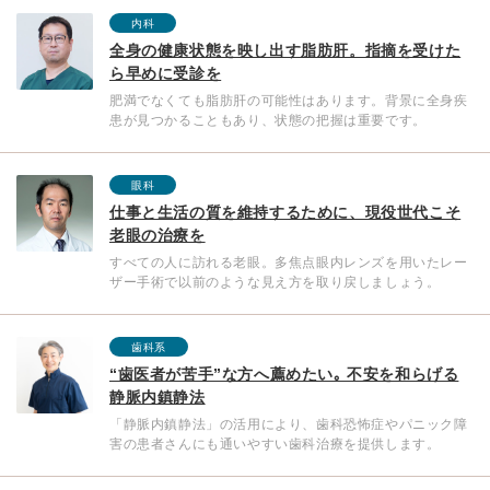
内科
全身の健康状態を映し出す脂肪肝。指摘を受けた
ら早めに受診を
肥満でなくても脂肪肝の可能性はあります。背景に全身疾
患が見つかることもあり、状態の把握は重要です。
眼科
仕事と生活の質を維持するために、現役世代こそ
老眼の治療を
すべての人に訪れる老眼。多焦点眼内レンズを用いたレー
ザー手術で以前のような見え方を取り戻しましょう。
歯科系
“歯医者が苦手”な方へ薦めたい｡ 不安を和らげる
静脈内鎮静法
「静脈内鎮静法」の活用により、歯科恐怖症やパニック障
害の患者さんにも通いやすい歯科治療を提供します。