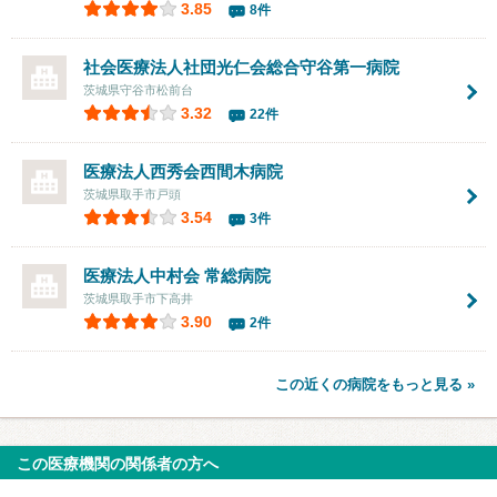
3.85
8件
社会医療法人社団光仁会
総合守谷第一病院
茨城県守谷市松前台
3.32
22件
医療法人西秀会
西間木病院
茨城県取手市戸頭
3.54
3件
医療法人中村会 常総病院
茨城県取手市下高井
3.90
2件
この近くの病院をもっと見る »
この医療機関の関係者の方へ