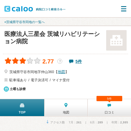
«茨城県守谷市同地の一覧へ
医療法人三星会 茨城リハビリテーシ
ョン病院
2.77
5件
？
地図
茨城県守谷市同地字仲山360【
】
駐車場あり
電子決済可
マイナ受付
土曜も診療
5件
TOP
地図
口コミ
アクセス数 7月：
261
| 6月：
289
| 年間：
2,995