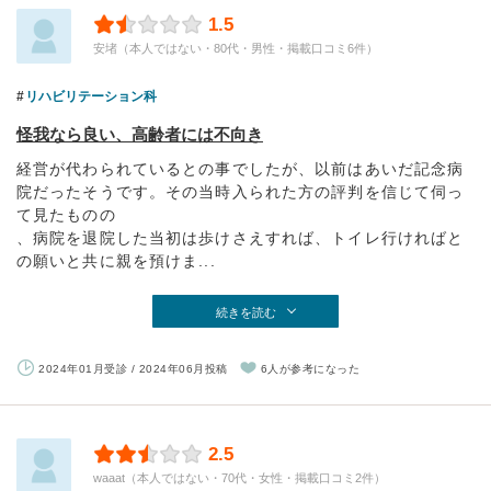
1.5
安堵（本人ではない・80代・男性・掲載口コミ6件）
リハビリテーション科
怪我なら良い、高齢者には不向き
経営が代わられているとの事でしたが、以前はあいだ記念病
院だったそうです。その当時入られた方の評判を信じて伺っ
て見たものの
、病院を退院した当初は歩けさえすれば、トイレ行ければと
の願いと共に親を預けま...
続きを読む
2024年01月受診 / 2024年06月投稿
6人が参考になった
2.5
waaat（本人ではない・70代・女性・掲載口コミ2件）