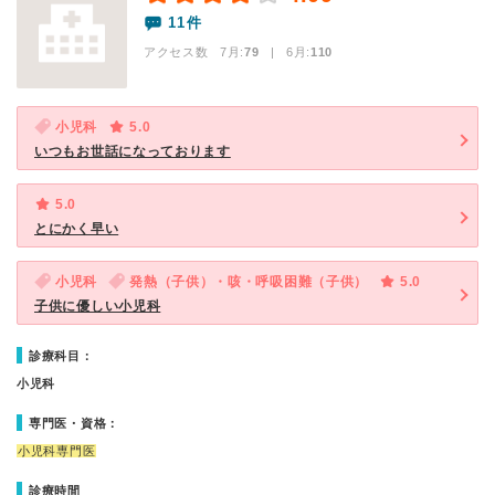
11件
アクセス数 7月:
79
| 6月:
110
小児科
5.0
いつもお世話になっております
5.0
とにかく早い
小児科
発熱（子供）・咳・呼吸困難（子供）
5.0
子供に優しい小児科
診療科目：
小児科
専門医・資格：
小児科専門医
診療時間