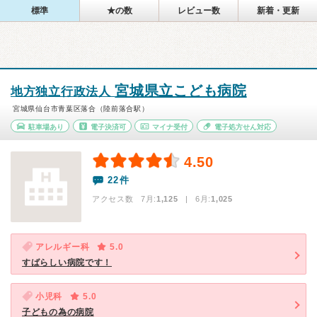
標準
★の数
レビュー数
新着・更新
宮城県立こども病院
地方独立行政法人
宮城県仙台市青葉区落合（陸前落合駅）
駐車場あり
電子決済可
マイナ受付
電子処方せん対応
4.50
22件
アクセス数 7月:
1,125
| 6月:
1,025
アレルギー科
5.0
すばらしい病院です！
小児科
5.0
子どもの為の病院