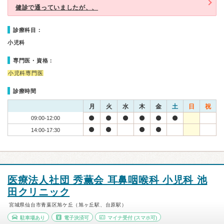
健診で通っていましたが、、
診療科目：
小児科
専門医・資格：
小児科専門医
診療時間
月
火
水
木
金
土
日
祝
09:00-12:00
14:00-17:30
医療法人社団 秀薫会 耳鼻咽喉科 小児科 池
田クリニック
宮城県仙台市青葉区旭ケ丘（旭ヶ丘駅、台原駅）
駐車場あり
電子決済可
マイナ受付
(スマホ可)