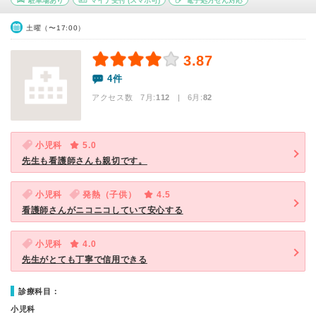
駐車場あり
マイナ受付
(スマホ可)
電子処方せん対応
土曜（〜17:00）
3.87
4件
アクセス数 7月:
112
| 6月:
82
小児科
5.0
先生も看護師さんも親切です。
小児科
発熱（子供）
4.5
看護師さんがニコニコしていて安心する
小児科
4.0
先生がとても丁寧で信用できる
診療科目：
小児科