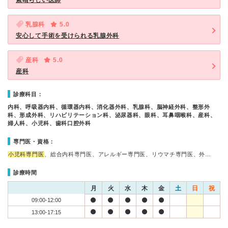
素晴らしい医師
乳腺科
5.0
安心して手術を受けられる乳腺外科
産科
5.0
産科
診療科目：
内科、呼吸器内科、循環器内科、消化器外科、乳腺科、脳神経外科、整形外
科、形成外科、リハビリテーション科、泌尿器科、眼科、耳鼻咽喉科、産科、
婦人科、小児科、歯科口腔外科
専門医・資格：
小児科専門医
、総合内科専門医、アレルギー専門医、リウマチ専門医、外…
診療時間
月
火
水
木
金
土
日
祝
09:00-12:00
13:00-17:15