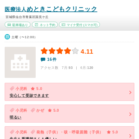
めときこどもクリニック
医療法人
宮城県仙台市青葉区国見ケ丘
駐車場あり
ネット予約
マイナ受付
(スマホ可)
土曜（〜12:00）
4.11
16件
アクセス数 7月:
93
| 6月:
120
小児科
5.0
安心して受診できます
小児科
かぜ
5.0
明るい
小児科
発熱（子供）・咳・呼吸困難（子供）
5.0