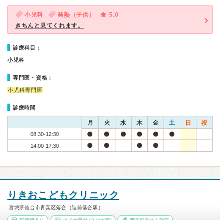
小児科
発熱（子供）
5.0
きちんと見てくれます。
診療科目：
小児科
専門医・資格：
小児科専門医
診療時間
月
火
水
木
金
土
日
祝
08:30-12:30
14:00-17:30
りきおこどもクリニック
宮城県仙台市青葉区落合（陸前落合駅）