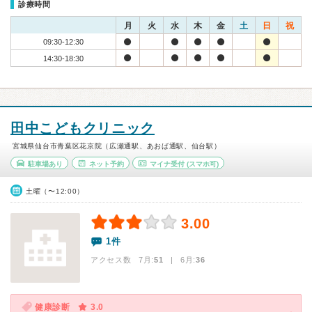
診療時間
月
火
水
木
金
土
日
祝
09:30-12:30
14:30-18:30
田中こどもクリニック
宮城県仙台市青葉区花京院（広瀬通駅、あおば通駅、仙台駅）
駐車場あり
ネット予約
マイナ受付
(スマホ可)
土曜（〜12:00）
3.00
1件
アクセス数 7月:
51
| 6月:
36
健康診断
3.0