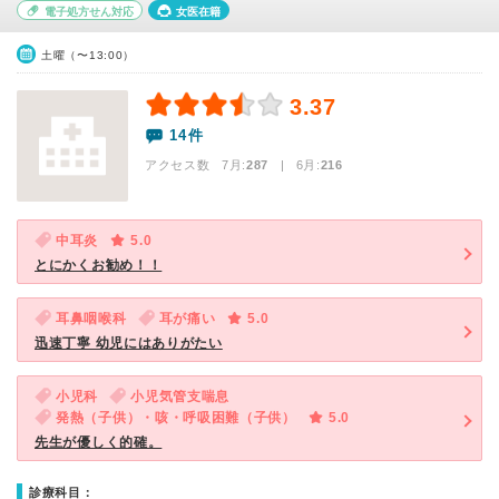
電子処方せん対応
女医在籍
土曜（〜13:00）
3.37
14件
アクセス数 7月:
287
| 6月:
216
中耳炎
5.0
とにかくお勧め！！
耳鼻咽喉科
耳が痛い
5.0
迅速丁寧 幼児にはありがたい
小児科
小児気管支喘息
発熱（子供）・咳・呼吸困難（子供）
5.0
先生が優しく的確。
診療科目：