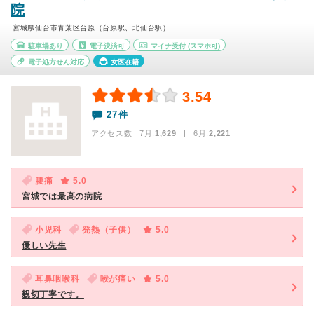
院
宮城県仙台市青葉区台原（台原駅、北仙台駅）
駐車場あり
電子決済可
マイナ受付
(スマホ可)
電子処方せん対応
女医在籍
3.54
27件
アクセス数 7月:
1,629
| 6月:
2,221
腰痛
5.0
宮城では最高の病院
小児科
発熱（子供）
5.0
優しい先生
耳鼻咽喉科
喉が痛い
5.0
親切丁寧です。