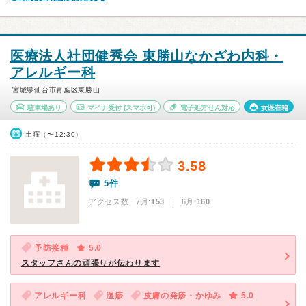
医療法人社団健秀会 東勝山なかざわ内科・
アレルギー科
宮城県仙台市青葉区東勝山
駐車場あり
マイナ受付
(スマホ可)
電子処方せん対応
女医在籍
土曜（〜12:30）
3.58
5件
アクセス数 7月:
153
| 6月:
160
予防接種
5.0
スタッフさんの頑張りが伝わります
アレルギー科
湿疹
皮膚の発疹・かゆみ
5.0