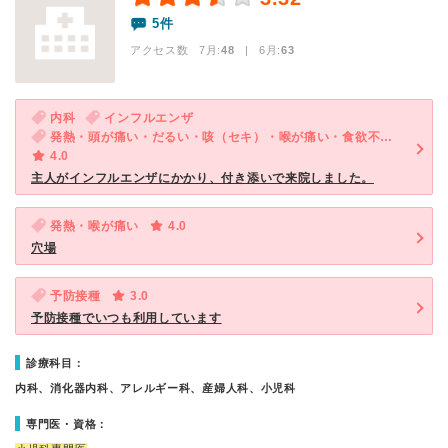
5件
アクセス数 7月:
48
| 6月:
63
内科
インフルエンザ
発熱・頭が痛い・だるい・咳（セキ）・喉が痛い・食欲不振・体調不良
4.0
主人がインフルエンザにかかり、付き添いで来院しました。
発熱・喉が痛い
4.0
穴場
予防接種
3.0
予防接種でいつも利用しています
診療科目：
内科、消化器内科、アレルギー科、産婦人科、小児科
専門医・資格：