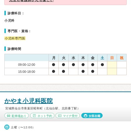
先生も看護師さんも優しい
診療科目：
小児科
専門医・資格：
小児科専門医
診療時間
月
火
水
木
金
土
日
祝
09:00-12:00
15:00-18:00
かやま小児科医院
宮城県仙台市青葉区昭和町（北仙台駅、北四番丁駅）
駐車場あり
ネット予約
マイナ受付
女医在籍
土曜（〜12:00）