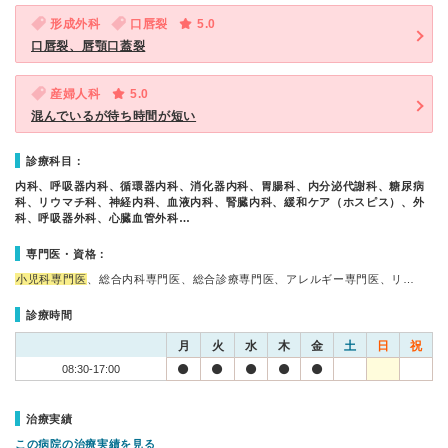
形成外科
口唇裂
5.0
口唇裂、唇顎口蓋裂
産婦人科
5.0
混んでいるが待ち時間が短い
診療科目：
内科、呼吸器内科、循環器内科、消化器内科、胃腸科、内分泌代謝科、糖尿病
科、リウマチ科、神経内科、血液内科、腎臓内科、緩和ケア（ホスピス）、外
科、呼吸器外科、心臓血管外科…
専門医・資格：
小児科専門医
、総合内科専門医、総合診療専門医、アレルギー専門医、リ…
診療時間
月
火
水
木
金
土
日
祝
08:30-17:00
治療実績
この病院の治療実績を見る