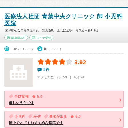
医療法人社団 青葉中央クリニック 師 小児科
医院
宮城県仙台市青葉区中央（広瀬通駅、あおば通駅、青葉通一番町駅）
駐車場あり
マイナ受付
土曜（〜12:30）
朝（8:30〜）
3.92
8件
アクセス数 7月:
53
| 6月:
56
予防接種
5.0
優しい先生です
小児科
かぜ
鼻水が出る
5.0
街中でとてもおすすめな病院です