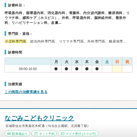
診療科目：
呼吸器内科、循環器内科、消化器内科、胃腸科、内分泌代謝科、糖尿病科、リ
ウマチ科、緩和ケア（ホスピス）、外科、呼吸器外科、脳神経外科、整形外
科、リハビリテーション科、皮膚…
専門医・資格：
小児科専門医
、総合内科専門医、リウマチ専門医、外科専門医、糖尿病専…
診療時間
月
火
水
木
金
土
日
祝
09:00-16:00
治療実績
この病院の治療実績を見る
なごみこどもクリニック
宮城県仙台市青葉区木町通（勾当台公園駅、北四番丁駅）
駐車場あり
ネット予約
マイナ受付
(スマホ可)