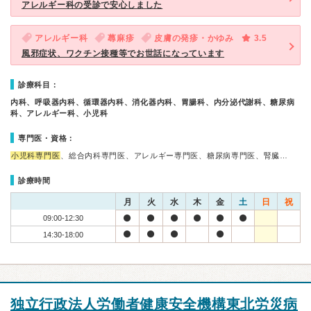
アレルギー科の受診で安心しました
アレルギー科
蕁麻疹
皮膚の発疹・かゆみ
3.5
風邪症状、ワクチン接種等でお世話になっています
診療科目：
内科、呼吸器内科、循環器内科、消化器内科、胃腸科、内分泌代謝科、糖尿病
科、アレルギー科、小児科
専門医・資格：
小児科専門医
、総合内科専門医、アレルギー専門医、糖尿病専門医、腎臓…
診療時間
月
火
水
木
金
土
日
祝
09:00-12:30
14:30-18:00
独立行政法人労働者健康安全機構東北労災病