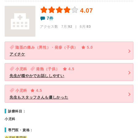
4.07
7件
アクセス数 7月:
92
| 6月:
83
陰茎の痛み（男性）・発疹（子供）
5.0
アイチケ
小児科
発熱（子供）
4.5
先生が穏やかでお話ししやすい
小児科
4.5
先生もスタッフさんも優しかった
診療科目：
小児科
専門医・資格：
小児科専門医