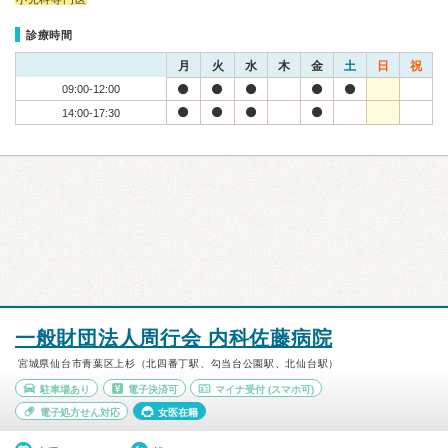
診療時間
月
火
水
木
金
土
日
祝
09:00-12:00
14:00-17:30
一般財団法人周行会 内科佐藤病院
宮城県仙台市青葉区上杉（北四番丁駅、勾当台公園駅、北仙台駅）
駐車場あり
電子決済可
マイナ受付
(スマホ可)
電子処方せん対応
女医在籍