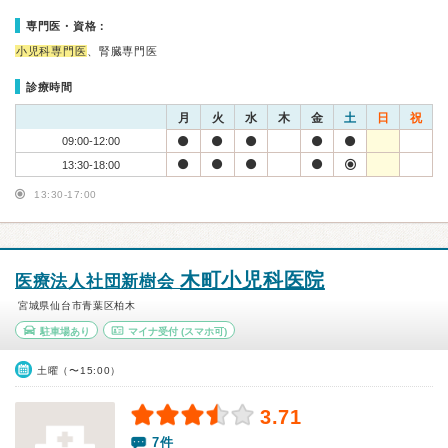
専門医・資格：
小児科専門医
、腎臓専門医
診療時間
月
火
水
木
金
土
日
祝
09:00-12:00
13:30-18:00
13:30-17:00
木町小児科医院
医療法人社団新樹会
宮城県仙台市青葉区柏木
駐車場あり
マイナ受付
(スマホ可)
土曜（〜15:00）
3.71
7件