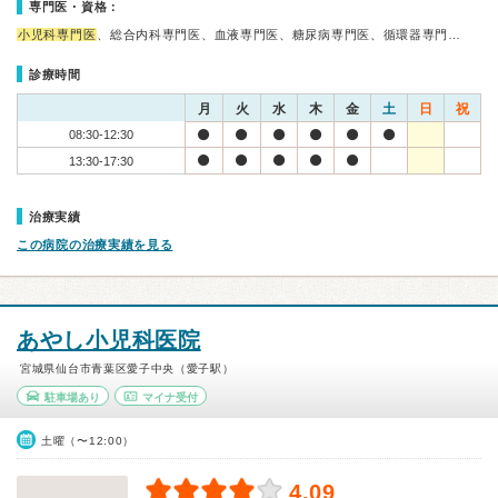
専門医・資格：
小児科専門医
、総合内科専門医、血液専門医、糖尿病専門医、循環器専門…
診療時間
月
火
水
木
金
土
日
祝
08:30-12:30
13:30-17:30
治療実績
この病院の治療実績を見る
あやし小児科医院
宮城県仙台市青葉区愛子中央（愛子駅）
駐車場あり
マイナ受付
土曜（〜12:00）
4.09