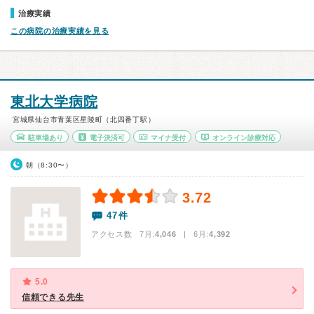
治療実績
この病院の治療実績を見る
東北大学病院
宮城県仙台市青葉区星陵町（北四番丁駅）
駐車場あり
電子決済可
マイナ受付
オンライン診療対応
朝（8:30〜）
3.72
47件
アクセス数 7月:
4,046
| 6月:
4,392
5.0
信頼できる先生