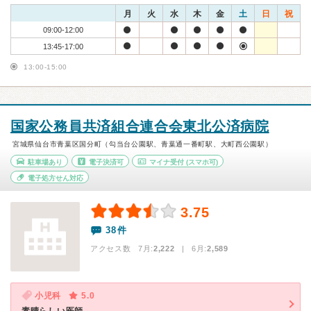
月
火
水
木
金
土
日
祝
09:00-12:00
13:45-17:00
13:00-15:00
国家公務員共済組合連合会東北公済病院
宮城県仙台市青葉区国分町（勾当台公園駅、青葉通一番町駅、大町西公園駅）
駐車場あり
電子決済可
マイナ受付
(スマホ可)
電子処方せん対応
3.75
38件
アクセス数 7月:
2,222
| 6月:
2,589
小児科
5.0