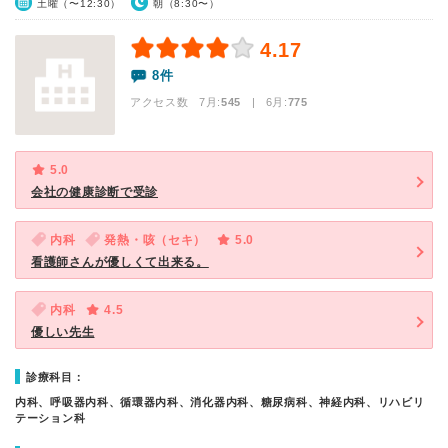
土曜（〜12:30）
朝（8:30〜）
4.17
8件
アクセス数 7月:
545
| 6月:
775
5.0
会社の健康診断で受診
内科
発熱・咳（セキ）
5.0
看護師さんが優しくて出来る。
内科
4.5
優しい先生
診療科目：
内科、呼吸器内科、循環器内科、消化器内科、糖尿病科、神経内科、リハビリ
テーション科