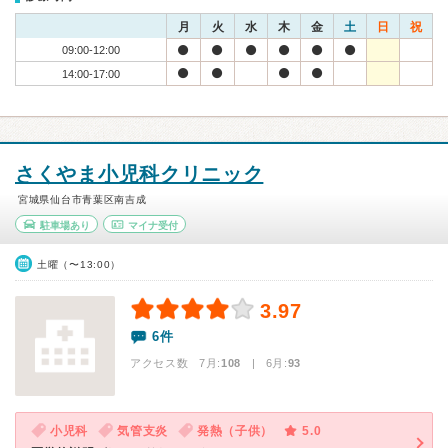
月
火
水
木
金
土
日
祝
09:00-12:00
14:00-17:00
さくやま小児科クリニック
宮城県仙台市青葉区南吉成
駐車場あり
マイナ受付
土曜（〜13:00）
3.97
6件
アクセス数 7月:
108
| 6月:
93
小児科
気管支炎
発熱（子供）
5.0