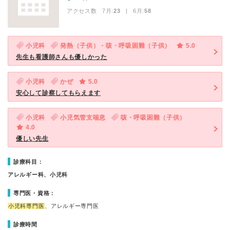
アクセス数 7月:
23
| 6月:
58
小児科
発熱（子供）・咳・呼吸困難（子供）
5.0
先生も看護師さんも優しかった
小児科
かぜ
5.0
安心して診察してもらえます
小児科
小児気管支喘息
咳・呼吸困難（子供）
4.0
優しい先生
診療科目：
アレルギー科、小児科
専門医・資格：
小児科専門医
、アレルギー専門医
診療時間