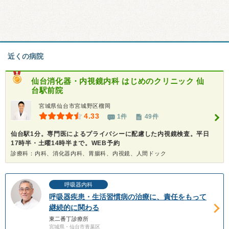
近くの病院
仙台消化器・内視鏡内科 はじめのクリニック 仙
台駅前院
宮城県仙台市宮城野区榴岡
4.33
1件
49件
仙台駅1分。専門医によるプライバシーに配慮した内視鏡検査。平日
17時半・土曜14時半まで。WEB予約
診療科：内科、消化器内科、胃腸科、内視鏡、人間ドック
呼吸器内科
呼吸器疾患・生活習慣病の治療に、責任をもって
継続的に関わる
東二番丁診療所
宮城県・仙台市青葉区