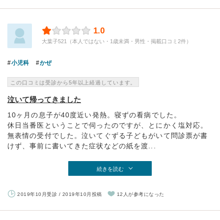
1.0
大葉子521（本人ではない・1歳未満・男性・掲載口コミ2件）
小児科
かぜ
この口コミは受診から5年以上経過しています。
泣いて帰ってきました
10ヶ月の息子が40度近い発熱。寝ずの看病でした。
休日当番医ということで伺ったのですが、とにかく塩対応。
無表情の受付でした。泣いてぐずる子どもがいて問診票が書
けず、事前に書いてきた症状などの紙を渡...
続きを読む
2019年10月受診 / 2019年10月投稿
12人が参考になった