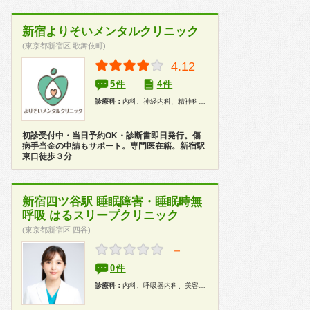
新宿よりそいメンタルクリニック
(東京都新宿区 歌舞伎町)
4.12
5件
4件
診療科：
内科、神経内科、精神科、心療内科
初診受付中・当日予約OK・診断書即日発行。傷
病手当金の申請もサポート。専門医在籍。新宿駅
東口徒歩３分
新宿四ツ谷駅 睡眠障害・睡眠時無
呼吸 はるスリープクリニック
(東京都新宿区 四谷)
－
0件
診療科：
内科、呼吸器内科、美容皮膚科、精神科、心療内科