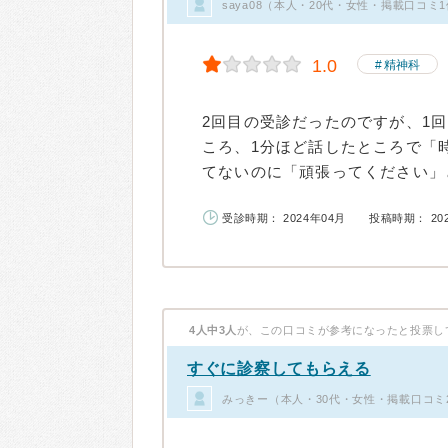
saya08（本人・20代・女性・掲載口コミ
1.0
精神科
2回目の受診だったのですが、1
ころ、1分ほど話したところで「
てないのに「頑張ってください」と
受診時期： 2024年04月
投稿時期： 20
4人中3人
が、この口コミが参考になったと投票し
すぐに診察してもらえる
みっきー（本人・30代・女性・掲載口コミ