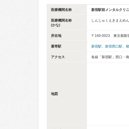
医療機関名称
新宿駅前メンタルクリ
医療機関名称
しんじゅくえきまえめ
(かな)
所在地
〒160-0023 東京都新
最寄駅
新宿駅
、
新宿西口駅
、
アクセス
各線「新宿駅」西口・南
地図