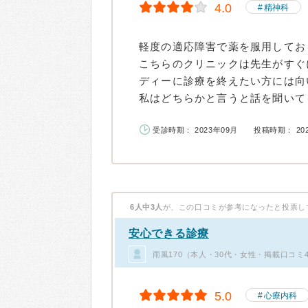
4.0
精神科
軽度の適応障害で薬を服用してお
こちらのクリニックは先生がすぐ
ディーに診療を終えたい方には向
私はどちらかと言うと話を聞いても
受診時期： 2023年09月
投稿時期： 20
6人中3人
が、この口コミが参考になったと投票し
安心できる診療
雨風170（本人・30代・女性・掲載口コミ
5.0
心療内科