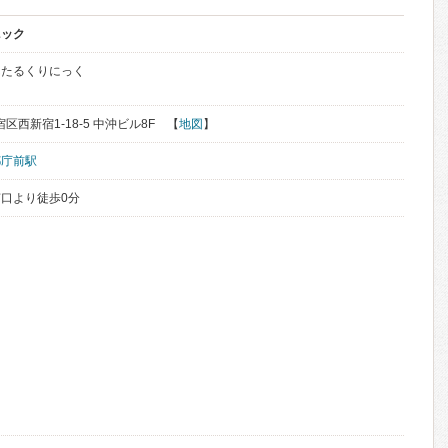
ニック
んたるくりにっく
宿区西新宿1-18-5 中沖ビル8F 【
地図
】
都庁前駅
口より徒歩0分