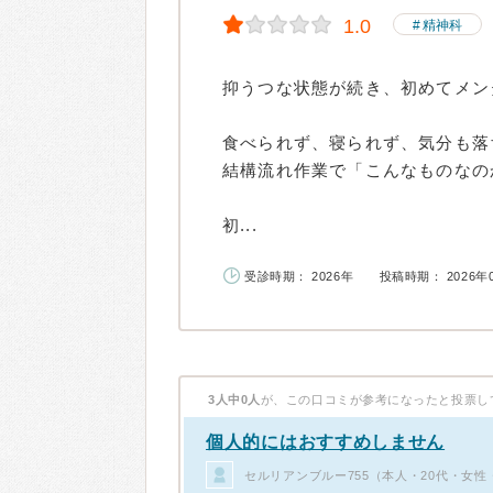
1.0
精神科
抑うつな状態が続き、初めてメン
食べられず、寝られず、気分も落
結構流れ作業で「こんなものなの
初...
受診時期： 2026年
投稿時期： 2026年
3人中0人
が、この口コミが参考になったと投票し
個人的にはおすすめしません
セルリアンブルー755（本人・20代・女性