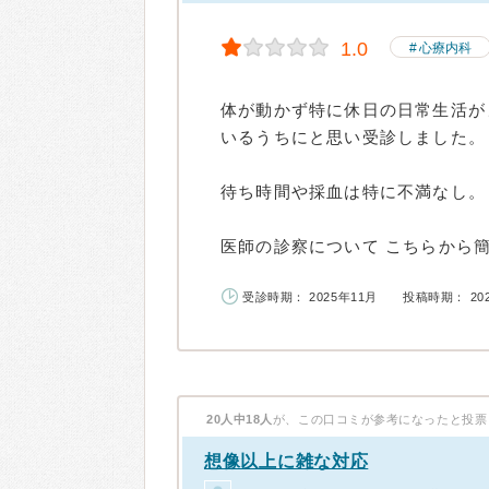
1.0
心療内科
体が動かず特に休日の日常生活が
いるうちにと思い受診しました。
待ち時間や採血は特に不満なし。
医師の診察について こちらから簡
受診時期： 2025年11月
投稿時期： 20
20人中18人
が、この口コミが参考になったと投票
想像以上に雑な対応