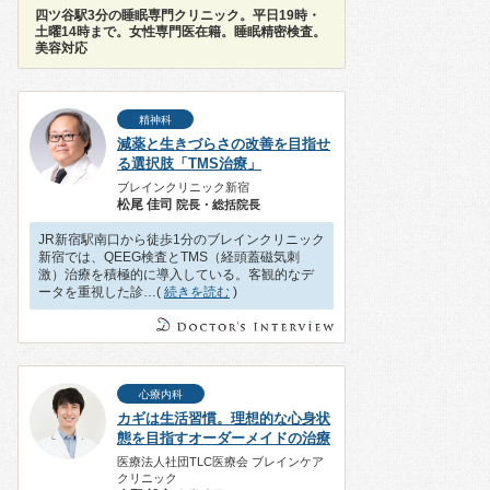
四ツ谷駅3分の睡眠専門クリニック。平日19時・
土曜14時まで。女性専門医在籍。睡眠精密検査。
美容対応
精神科
減薬と生きづらさの改善を目指せ
る選択肢「TMS治療」
ブレインクリニック新宿
松尾 佳司
院長・総括院長
JR新宿駅南口から徒歩1分のブレインクリニック
新宿では、QEEG検査とTMS（経頭蓋磁気刺
激）治療を積極的に導入している。客観的なデ
ータを重視した診…(
続きを読む
)
心療内科
カギは生活習慣。理想的な心身状
態を目指すオーダーメイドの治療
医療法人社団TLC医療会 ブレインケア
クリニック