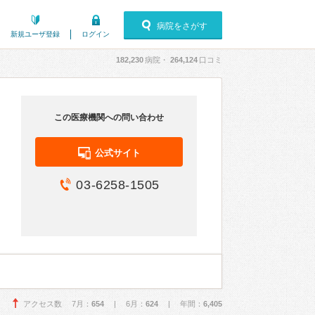
病院をさがす
新規ユーザ登録
ログイン
182,230
病院・
264,124
口コミ
この医療機関への問い合わせ
公式サイト
03-6258-1505
アクセス数 7月：
654
| 6月：
624
| 年間：
6,405