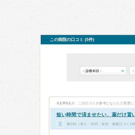
この病院の口コミ (5件)
0人中0人
が、この口コミが参考になったと投票し
短い時間で済ませたい、薬だけ貰
蕗538（本人・20代・女性・掲載口コミ1