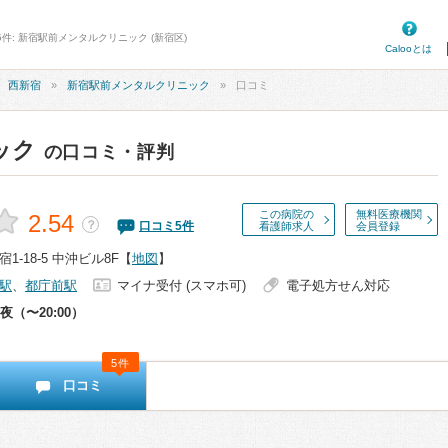
5件: 新宿駅前メンタルクリニック (新宿区)
Calooとは
西新宿
新宿駅前メンタルクリニック
口コミ
ック
の口コミ・評判
この病院の
無料医療機関
2.54
？
口コミ
5
件
看護師求人
会員登録
-18-5 中沖ビル8F
【
地図
】
駅
、
都庁前駅
マイナ受付 (スマホ可)
電子処方せん対応
夜（〜20:00）
5件
口コミ