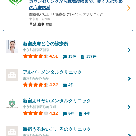
カウンセリングから職場復帰まで。働く人のため
の心療内科
医療法人社団TLC医療会 ブレインケアクリニック
東京都・新宿区
草薙 威史
院長
新宿皮膚と心の診療所
東京都新宿区新宿
4.51
13件
137件
アルバ・メンタルクリニック
東京都新宿区新宿
4.32
4件
新宿よりそいメンタルクリニック
東京都新宿区歌舞伎町
4.12
5件
4件
新宿うるおいこころのクリニック
東京都新宿区新宿