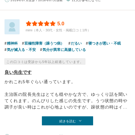
2018年07月受診 / 2018年07月投稿
11人が参考になった
5.0
mimi（本人・30代・女性・掲載口コミ1件）
精神科
双極性障害（躁うつ病）
だるい
寝つきが悪い・不眠
気が滅入る・不安
気分が異常に高揚している
この口コミは受診から5年以上経過しています。
良い先生です
かれこれ5年ぐらい通っています。
主治医の院長先生はとても穏やかな方で、ゆっくり話を聞い
てくれます。のんびりした感じの先生です。うつ状態の時や
調子が良い時はこれが心地よいのですが、躁状態の時はイ...
続きを読む