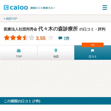
« 病院TOP
代々木の森診療所
医療法人社団邦秀会
の口コミ・評判
3.55
7件
？
7件
TOP
地図
口コミ
この病院の口コミ (7件)