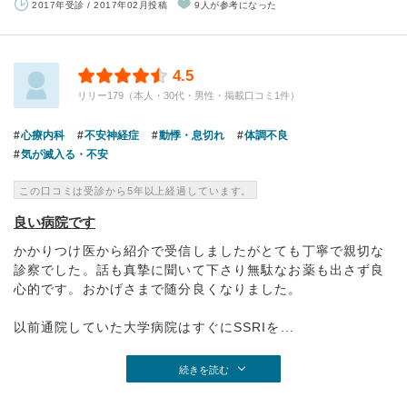
2017年受診 / 2017年02月投稿
9人が参考になった
4.5
リリー179（本人・30代・男性・掲載口コミ1件）
心療内科
不安神経症
動悸・息切れ
体調不良
気が滅入る・不安
この口コミは受診から5年以上経過しています。
良い病院です
かかりつけ医から紹介で受信しましたがとても丁寧で親切な
診察でした。話も真摯に聞いて下さり無駄なお薬も出さず良
心的です。おかげさまで随分良くなりました。
以前通院していた大学病院はすぐにSSRIを...
続きを読む