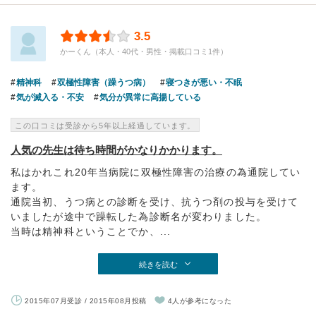
3.5
かーくん（本人・40代・男性・掲載口コミ1件）
精神科
双極性障害（躁うつ病）
寝つきが悪い・不眠
気が滅入る・不安
気分が異常に高揚している
この口コミは受診から5年以上経過しています。
人気の先生は待ち時間がかなりかかります。
私はかれこれ20年当病院に双極性障害の治療の為通院してい
ます。
通院当初、うつ病との診断を受け、抗うつ剤の投与を受けて
いましたが途中で躁転した為診断名が変わりました。
当時は精神科ということでか、...
続きを読む
2015年07月受診 / 2015年08月投稿
4人が参考になった