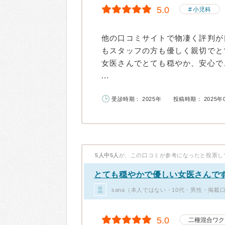
5.0
小児科
他の口コミサイトで物凄く評判が
もスタッフの方も優しく親切でと
女医さんでとても穏やか、安心で
...
受診時期： 2025年
投稿時期： 2025年
5人中5人
が、この口コミが参考になったと投票し
とても穏やかで優しい女医さんで
sana（本人ではない・10代・男性・掲載
5.0
二種混合ワク