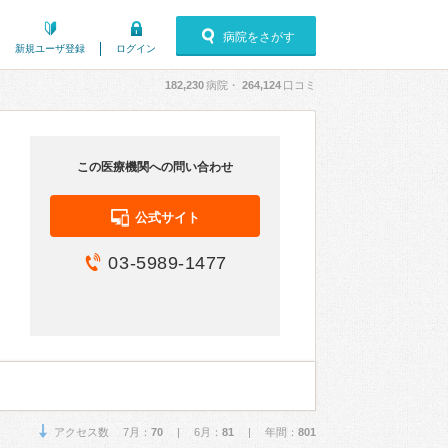
病院をさがす
新規ユーザ登録
ログイン
182,230
病院・
264,124
口コミ
この医療機関への問い合わせ
公式サイト
03-5989-1477
アクセス数 7月：
70
| 6月：
81
| 年間：
801