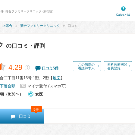
5件: 落合ファミリークリニック (新宿区)
Calooとは
上落合
落合ファミリークリニック
口コミ
ク
の口コミ・評判
この病院の
無料医療機関
4.29
？
口コミ
5
件
看護師求人
会員登録
二丁目11番16号 1階、2階
【
地図
】
下落合駅
マイナ受付 (スマホ可)
朝（8:30〜）
女医
5件
口コミ