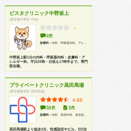
ビスタクリニック中野坂上
(東京都中野区 中央)
－
0件
診療科：
内科、呼吸器内科、アレルギー科、皮膚科、健康診断
中野坂上駅1分の内科・呼吸器内科・皮膚科・ア
レルギー科。平日20時・日祝も17時半まで。専門
医在籍。
プライベートクリニック高田馬場
(東京都新宿区 高田馬場)
4.68
50件
5件
診療科：
内科、美容外科、美容皮膚科、性病科
高田馬場駅より徒歩3分、性感染症やピル、ED治