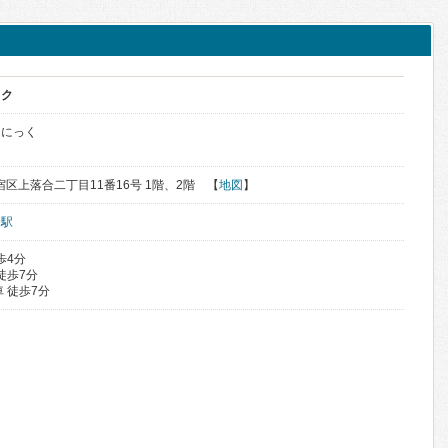
ック
りにっく
新宿区上落合二丁目11番16号 1階、2階 【
地図
】
合駅
歩4分
徒歩7分
 徒歩7分