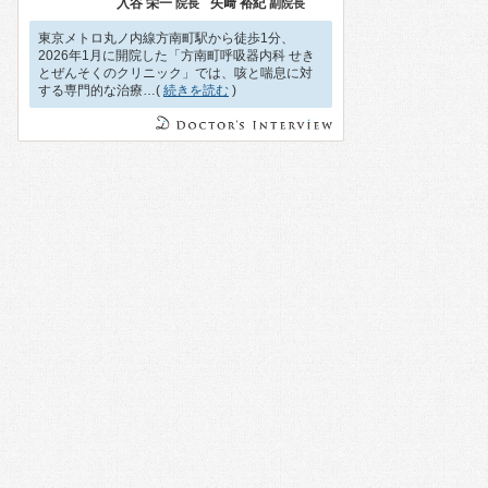
入谷 栄一
矢﨑 裕紀
院長
副院長
東京メトロ丸ノ内線方南町駅から徒歩1分、
2026年1月に開院した「方南町呼吸器内科 せき
とぜんそくのクリニック」では、咳と喘息に対
する専門的な治療…(
続きを読む
)