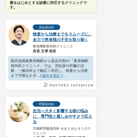
療をはじめとする診療に対応するクリニックで
す。
消化器内科
検査から治療までをスムーズに。
全力で患者様の不安を取り除く
東長崎駅前内科クリニック
吉良 文孝
院長
西武池袋線東長崎駅から徒歩30秒の「東長崎駅
前内科クリニック」では、消化器や肝臓の治
療、一般内科まで幅広く対応し、検査から治療
まで可能なかぎ…(
続きを読む
)
呼吸器内科
生活へ大きく影響する咳の悩み
に、専門性と親しみやすさで応え
る
方南町呼吸器内科 せきとぜんそくのク
リニック