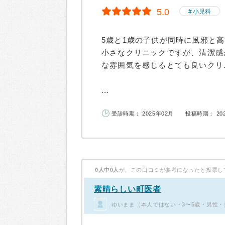
5.0
小児科
5歳と1歳の子供が同時に風邪と
小さなクリニックですが、清潔感
な雰囲気を感じるとても良いクリ
...
受診時期： 2025年02月
投稿時期： 20
0人中0人
が、この口コミが参考になったと投票し
素晴らしい町医者
ゆいまま（本人ではない・3〜5歳・男性・