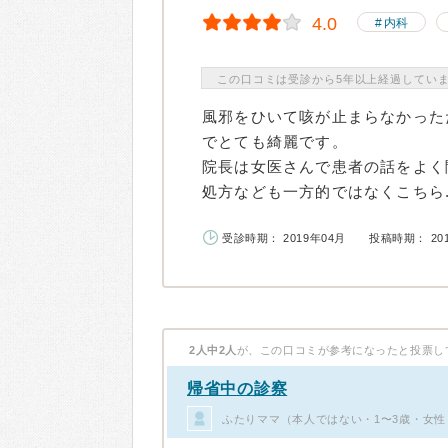
4.0
内科
この口コミは受診から5年以上経過してい
風邪をひいて咳が止まらなかった
でとても綺麗です。
院長は女医さんで患者の話をよく
処方なども一方的ではなくこちら..
受診時期： 2019年04月
投稿時期： 20
2人中2人
が、この口コミが参考になったと投票し
帰省中の診察
ふたりママ（本人ではない・1〜3歳・女性