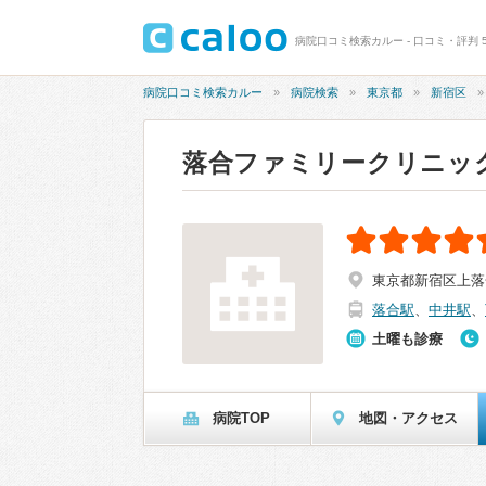
病院口コミ検索カルー - 口コミ・評判 
病院口コミ検索カルー
病院検索
東京都
新宿区
落合ファミリークリニッ
東京都新宿区上落合
落合駅
、
中井駅
、
土曜も診療
病院TOP
地図・アクセス