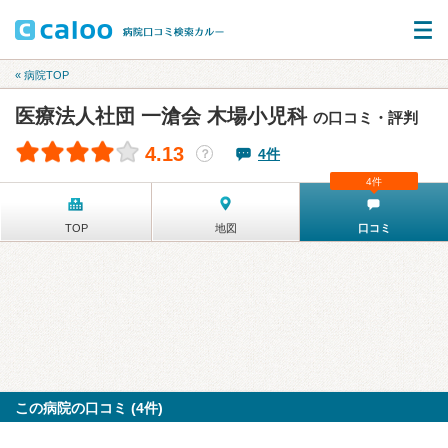
« 病院TOP
医療法人社団 一滄会 木場小児科
の口コミ・評判
4.13
4件
？
4件
TOP
地図
口コミ
この病院の口コミ (4件)