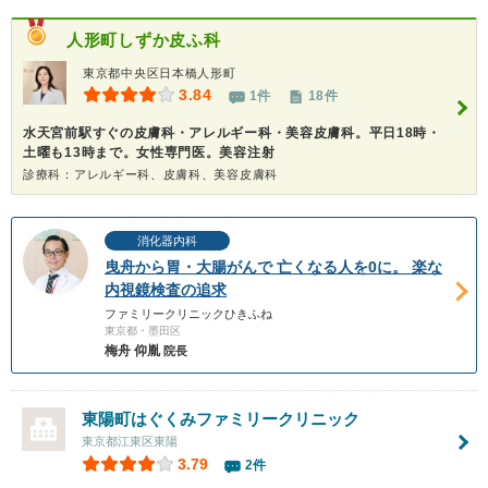
人形町しずか皮ふ科
東京都中央区日本橋人形町
3.84
1件
18件
水天宮前駅すぐの皮膚科・アレルギー科・美容皮膚科。平日18時・
土曜も13時まで。女性専門医。美容注射
診療科：アレルギー科、皮膚科、美容皮膚科
消化器内科
曳舟から胃・大腸がんで 亡くなる人を0に。 楽な
内視鏡検査の追求
ファミリークリニックひきふね
東京都・墨田区
梅舟 仰胤
院長
東陽町はぐくみファミリークリニック
東京都江東区東陽
3.79
2件