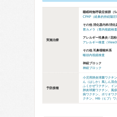
睡眠時無呼吸症候群（S
CPAP（経鼻的持続陽
その他 消化器内科/消化
胃カメラ（胃内視鏡検
アレルギー性鼻炎 / 花粉
実施治療
アレルギー検査（View
その他 耳鼻咽喉科系
喉頭内視鏡検査
神経ブロック
神経ブロック
小児用肺炎球菌ワクチ
ん（はしか）風しん混
ふくかぜワクチン
、
イ
予防接種
肺炎球菌ワクチン
、
風
病ワクチン
、
ポリオワ
クチン
、
Hib（ヒブ）