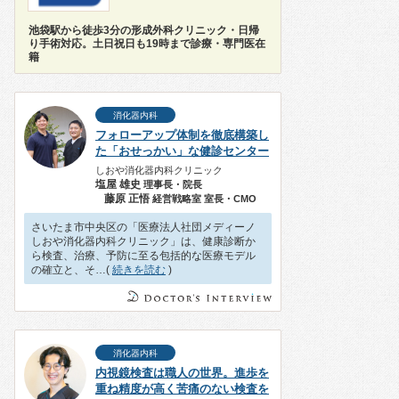
池袋駅から徒歩3分の形成外科クリニック・日帰
り手術対応。土日祝日も19時まで診療・専門医在
籍
消化器内科
フォローアップ体制を徹底構築し
た「おせっかい」な健診センター
しおや消化器内科クリニック
塩屋 雄史
理事長・院長
藤原 正悟
経営戦略室 室長・CMO
さいたま市中央区の「医療法人社団メディーノ
しおや消化器内科クリニック」は、健康診断か
ら検査、治療、予防に至る包括的な医療モデル
の確立と、そ…(
続きを読む
)
消化器内科
内視鏡検査は職人の世界。進歩を
重ね精度が高く苦痛のない検査を