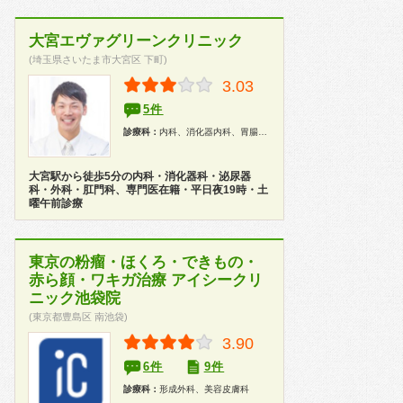
大宮エヴァグリーンクリニック
(埼玉県さいたま市大宮区 下町)
3.03
5件
診療科：
内科、消化器内科、胃腸科、外科、泌尿器科、肛門科、性病科、内視鏡、人間ドック
大宮駅から徒歩5分の内科・消化器科・泌尿器
科・外科・肛門科、専門医在籍・平日夜19時・土
曜午前診療
東京の粉瘤・ほくろ・できもの・
赤ら顔・ワキガ治療 アイシークリ
ニック池袋院
(東京都豊島区 南池袋)
3.90
6件
9件
診療科：
形成外科、美容皮膚科