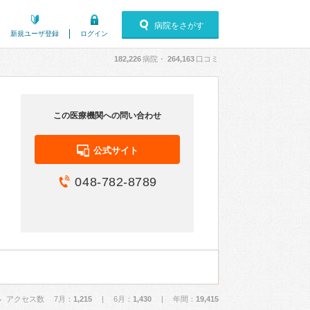
病院をさがす
新規ユーザ登録
ログイン
182,226
病院・
264,163
口コミ
この医療機関への問い合わせ
公式サイト
048-782-8789
アクセス数 7月：
1,215
| 6月：
1,430
| 年間：
19,415