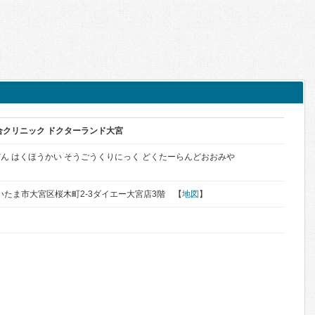
合クリニック ドクターランド大宮
ん はくほうかい そうごうくりにっく どくたーらんどおおみや
県さいたま市大宮区桜木町2-3ダイエー大宮店3階 【
地図
】