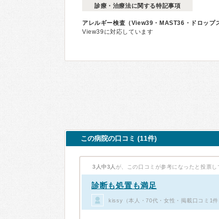
診療・治療法に関する特記事項
アレルギー検査（View39・MAST36・ドロッ
View39に対応しています
この病院の口コミ (11件)
3人中3人
が、この口コミが参考になったと投票し
診断も処置も満足
kissy（本人・70代・女性・掲載口コミ1