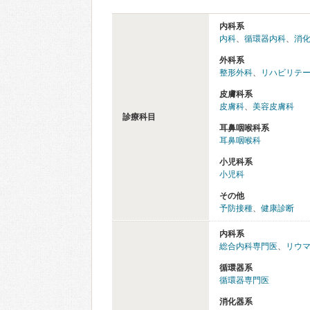
内科系
内科
、
循環器内科
、
消
外科系
整形外科
、
リハビリテ
皮膚科系
皮膚科
、
美容皮膚科
診療科目
耳鼻咽喉科系
耳鼻咽喉科
小児科系
小児科
その他
予防接種
、
健康診断
内科系
総合内科専門医
、
リウ
循環器系
循環器専門医
消化器系