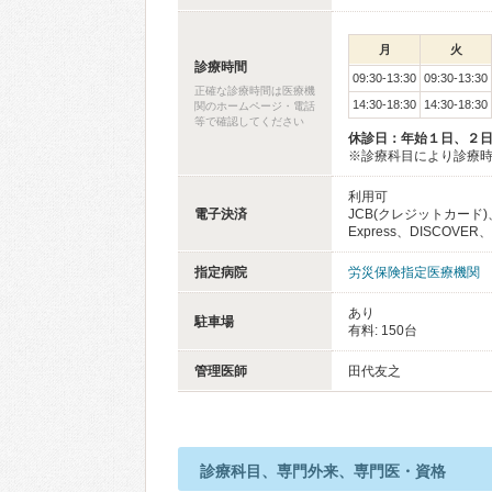
月
火
診療時間
09:30-13:30
09:30-13:30
正確な診療時間は医療機
14:30-18:30
14:30-18:30
関のホームページ・電話
等で確認してください
休診日：年始１日、２
※診療科目により診療
利用可
電子決済
JCB(クレジットカード)、
Express、DISCOVER
指定病院
労災保険指定医療機関
あり
駐車場
有料: 150台
管理医師
田代友之
診療科目、専門外来、専門医・資格