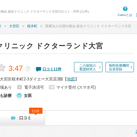
報会 総合クリニック ドクターランド大宮の口コミ・評判 (11件)
Calooとは
市
大宮区
桜木町
医療法人社団白報会 総合クリニック ドクターランド大宮
クリニック ドクターランド大宮
この病院の
無料医療機関
3.47
？
口コミ
11
件
看護師求人
会員登録
大宮区桜木町2-3ダイエー大宮店3階
【
地図
】
場あり
電子決済可
マイナ受付 (スマホ可)
も診療
女医
11件
口コミ