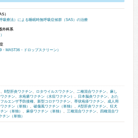
AS）
圧呼吸療法）による睡眠時無呼吸症候群（SAS）の治療
器外科系
査）
症
39・MAST36・ドロップスクリーン）
ン
、
B型肝炎ワクチン
、
ロタウイルスワクチン
、
二種混合ワクチン
、
麻し
合ワクチン
、
水疱瘡ワクチン（水痘ワクチン）
、
日本脳炎ワクチン
、
おた
ンフルエンザ予防接種
、
新型コロナワクチン
、
帯状疱疹ワクチン
、
成人用
疹ワクチン（単独）
、
破傷風ワクチン（単独）
、
A型肝炎ワクチン
、
狂犬
クチン（単独）
、
麻疹ワクチン（単独）
、
三種混合ワクチン
、
四種混合ワ
ワクチン（単独）