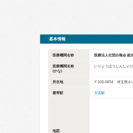
基本情報
医療機関名称
医療法人社団白報会 総
医療機関名称
いりょうほうじんしゃだ
(かな)
所在地
〒330-0854 埼玉
最寄駅
大宮駅
地図