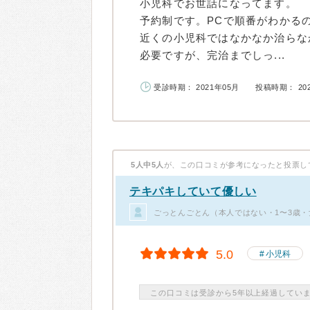
小児科でお世話になってます。
予約制です。PCで順番がわかる
近くの小児科ではなかなか治らな
必要ですが、完治までしっ...
受診時期： 2021年05月
投稿時期： 20
5人中5人
が、この口コミが参考になったと投票し
テキパキしていて優しい
ごっとんごとん（本人ではない・1〜3歳・
5.0
小児科
この口コミは受診から5年以上経過してい