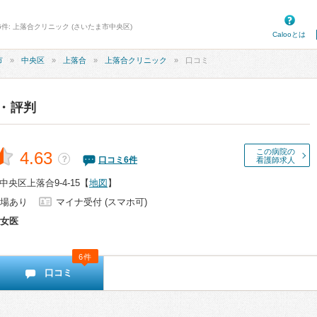
6件: 上落合クリニック (さいたま市中央区)
Calooとは
市
中央区
上落合
上落合クリニック
口コミ
・評判
この病院の
4.63
？
口コミ
6
件
看護師求人
央区上落合9-4-15
【
地図
】
場あり
マイナ受付 (スマホ可)
女医
6件
口コミ