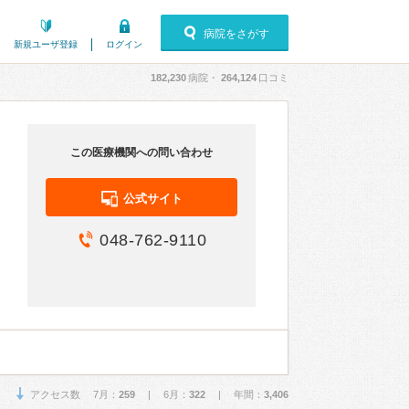
病院をさがす
新規ユーザ登録
ログイン
182,230
病院・
264,124
口コミ
この医療機関への問い合わせ
公式サイト
048-762-9110
アクセス数 7月：
259
| 6月：
322
| 年間：
3,406