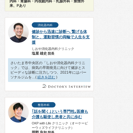
内科・胃腸科・内視鏡内科・乳腺外科・禁煙外
来、Pあり
消化器内科
健診から迅速に診断へ 繋げる体
制と、運動習慣の両輪で人生を支
援
しおや消化器内科クリニック
塩屋 雄史
院長
さいたま市中央区の「しおや消化器内科クリニ
ック」では、病気の早期発見に向けて健診とス
ピーディな診断に注力しつつ、2021年にはパー
ソナルジムを…(
続きを読む
)
整形外科
｢話を聞く｣という専門性｡医療も
介護も駆使し患者と共に歩む
OKP with Life クリニック（オーケーピ
ーウィズライフクリニック）
岡野 良知
院長