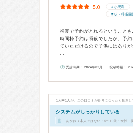
5.0
小児科
咳・呼吸困
携帯で予約がとれるということも
時間枠予約は瞬殺でしたが、予約
ていただけるので子供にはありが
...
受診時期： 2024年03月
投稿時期： 20
1人中1人
が、この口コミが参考になったと投票し
システムがしっかりしている
あかね（本人ではない・5〜10歳・女性・