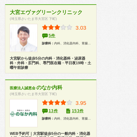
大宮エヴァグリーンクリニック
(埼玉県さいたま市大宮区 下町)
3.03
5件
診療科：
内科、消化器内科、胃腸科、外科、泌尿器科、肛門科、性病科、内視鏡、人間ドック
大宮駅から徒歩5分の内科・消化器科・泌尿器
科・外科・肛門科、専門医在籍・平日夜19時・土
曜午前診療
のなか内科
医療法人誠恵会
(埼玉県さいたま市大宮区 下町)
3.95
13件
153件
診療科：
内科、消化器内科、胃腸科、乳腺科、内視鏡、健康診断、人間ドック
WEB予約可｜大宮駅徒歩5分の一般内科・消化器