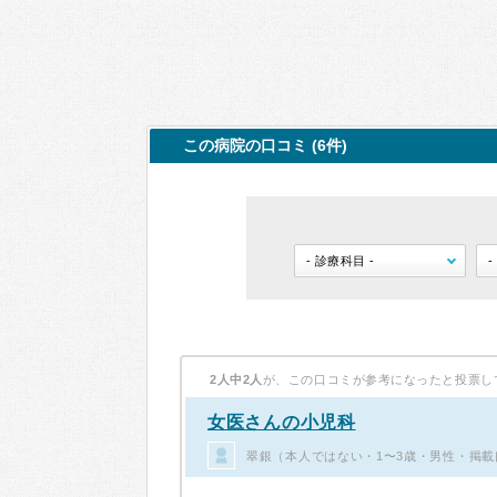
この病院の口コミ (6件)
2人中2人
が、この口コミが参考になったと投票し
女医さんの小児科
翠銀（本人ではない・1〜3歳・男性・掲載