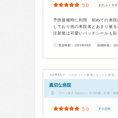
5.0
おたふくかぜ
予防接種時に利用 初めての来院
しており他の来院者とあまり被る
注射後は可愛いパッチシールも貼っ
受診時期： 2024年09月
投稿時期： 20
4人中4人
が、この口コミが参考になったと投票し
親切な病院
プー（本人ではない・5〜10歳・女性・掲
5.0
小児科