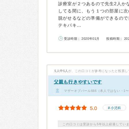
診療室が２つあるので先生2人か
してる間に、もう１つの部屋に次
脱がせるなどの準備ができるので
テキパキ...
受診時期： 2020年01月
投稿時期： 20
5人中5人
が、この口コミが参考になったと投票し
父親も行きやすいです
マザーオブパール666（本人ではない・1
5.0
小児科
この口コミは受診から5年以上経過してい