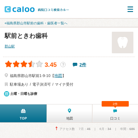
«福島県郡山市駅前の歯科・歯医者一覧へ
駅前ときわ歯科
郡山駅
3.45
2件
？
地図
福島県郡山市駅前1-9-10【
】
駐車場あり
電子決済可
マイナ受付
土曜・日曜も診療
2件
TOP
地図
口コミ
アクセス数 7月：
46
| 6月：
34
| 年間：
686