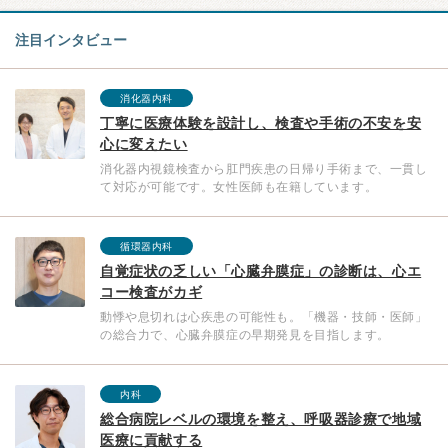
注目インタビュー
消化器内科
丁寧に医療体験を設計し、検査や手術の不安を安
心に変えたい
消化器内視鏡検査から肛門疾患の日帰り手術まで、一貫し
て対応が可能です。女性医師も在籍しています。
循環器内科
自覚症状の乏しい「心臓弁膜症」の診断は、心エ
コー検査がカギ
動悸や息切れは心疾患の可能性も。「機器・技師・医師」
の総合力で、心臓弁膜症の早期発見を目指します。
内科
総合病院レベルの環境を整え、呼吸器診療で地域
医療に貢献する