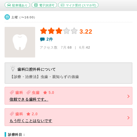
駐車場あり
電子決済可
マイナ受付
(スマホ可)
土曜（〜16:00）
3.22
2件
アクセス数 7月:
68
| 6月:
42
歯科口腔外科について
【診療・治療法】
虫歯・親知らずの抜歯
歯科
虫歯
5.0
信頼できる歯科です。
歯科
2.0
もう行くことはないです
診療科目：