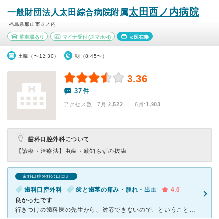
太田西ノ内病院
一般財団法人太田綜合病院附属
福島県郡山市西ノ内
駐車場あり
マイナ受付
(スマホ可)
女医在籍
土曜（〜12:30）
朝（8:45〜）
3.36
37件
アクセス数 7月:
2,522
| 6月:
1,903
歯科口腔外科について
【診療・治療法】
虫歯・親知らずの抜歯
歯科口腔外科の口コミ
歯科口腔外科
歯と歯茎の痛み・腫れ・出血
4.0
良かったです
行きつけの歯科医の先生から、対応できないので、ということで紹介されました。 親知らずの炎症がひどくて、抜歯も難しいとのことで手術を勧められていました。 検査の結果、手術もリスクがあるので、処置をし