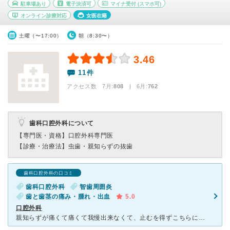
駐車場あり
電子決済可
マイナ受付
(スマホ可)
オンライン診療対応
女医在籍
土曜（〜17:00）
朝（8:30〜）
3.46
11件
アクセス数 7月:
808
| 6月:
762
歯科口腔外科について
【専門医・資格】
口腔外科専門医
【診療・治療法】
虫歯・親知らずの抜歯
歯科口腔外科の口コミ
歯科口腔外科
智歯周囲炎
歯と歯茎の痛み・腫れ・出血
5.0
口腔外科
親知らずが痛くて痛くて我慢出来なくて、止むを得ずこちらにお世話になりました。幸い4本とも真っ直ぐ生えていたので、スムーズに抜歯を行うことが出来ました。それまでずっと歯医者に行って痛み止めをもらっていた