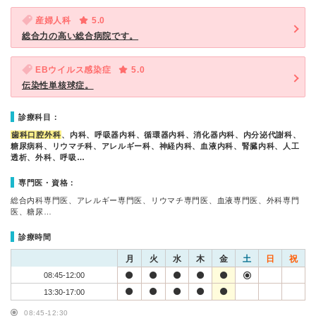
産婦人科
5.0
総合力の高い総合病院です。
EBウイルス感染症
5.0
伝染性単核球症。
診療科目：
歯科口腔外科
、内科、呼吸器内科、循環器内科、消化器内科、内分泌代謝科、
糖尿病科、リウマチ科、アレルギー科、神経内科、血液内科、腎臓内科、人工
透析、外科、呼吸…
専門医・資格：
総合内科専門医、アレルギー専門医、リウマチ専門医、血液専門医、外科専門
医、糖尿…
診療時間
月
火
水
木
金
土
日
祝
08:45-12:00
13:30-17:00
08:45-12:30