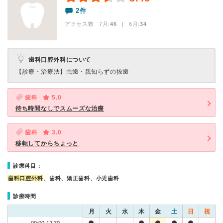
2件
アクセス数 7月:
46
| 6月:
34
歯科口腔外科について
【診療・治療法】
虫歯・親知らずの抜歯
歯科
5.0
待ち時間なしでスムーズな治療
歯科
3.0
移転してからちょっと
診療科目：
歯科口腔外科
、歯科、矯正歯科、小児歯科
診療時間
月
火
水
木
金
土
日
祝