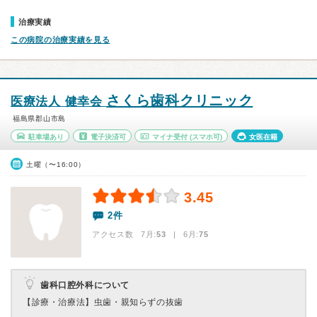
治療実績
この病院の治療実績を見る
さくら歯科クリニック
医療法人 健幸会
福島県郡山市島
駐車場あり
電子決済可
マイナ受付
(スマホ可)
女医在籍
土曜（〜16:00）
3.45
2件
アクセス数 7月:
53
| 6月:
75
歯科口腔外科について
【診療・治療法】
虫歯・親知らずの抜歯