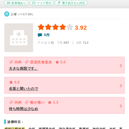
駐車場あり
マイナ受付
電子処方せん対応
土曜（〜17:00）
3.92
4件
アクセス数 7月:
887
| 6月:
712
内科
逆流性食道炎
5.0
大きな病院です。
5.0
名医と聞いたので
内科
喉が痛い
3.5
待ち時間は少なめ
診療科目：