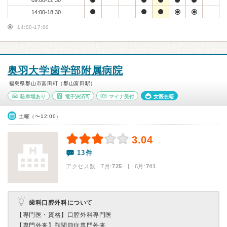
09:00-12:30
14:00-18:30
14:00-17:00
奥羽大学歯学部附属病院
福島県郡山市富田町（郡山富田駅）
駐車場あり
電子決済可
マイナ受付
女医在籍
土曜（〜12:00）
3.04
13件
アクセス数 7月:
725
| 6月:
741
歯科口腔外科について
【専門医・資格】
口腔外科専門医
【専門外来】
顎関節症専門外来