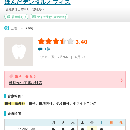
ほんだデンタルオフィス
福島県郡山市中町（郡山駅）
駐車場あり
マイナ受付
(スマホ可)
土曜（〜19:00）
3.40
1件
アクセス数 7月:
55
| 6月:
57
歯科
5.0
親切かつ丁寧な対応
診療科目：
歯科口腔外科
、歯科、歯周病科、小児歯科、ホワイトニング
診療時間
月
火
水
木
金
土
日
祝
10:00-14:00