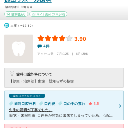
福島県郡山市御前南
駐車場あり
マイナ受付
(スマホ可)
土曜（〜17:30）
3.90
4件
アクセス数 7月:
125
| 6月:
206
歯科口腔外科について
【診療・治療法】
虫歯・親知らずの抜歯
歯科口腔外科の口コミ
歯科口腔外科
口内炎
口の中の荒れ
3.5
先生の説明が丁寧でした。
[症状・来院理由] 口内炎が頻繁に出来てしまっていた為、心配となり一度しっかりと診察をしてもらおうと思って来院をしました。 [医師の診断・治療法] 口内に特段の異常は見られなかったので、特別な病