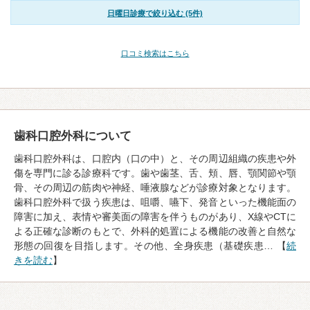
日曜日診療で絞り込む (5件)
口コミ検索はこちら
歯科口腔外科について
歯科口腔外科は、口腔内（口の中）と、その周辺組織の疾患や外
傷を専門に診る診療科です。歯や歯茎、舌、頬、唇、顎関節や顎
骨、その周辺の筋肉や神経、唾液腺などが診療対象となります。
歯科口腔外科で扱う疾患は、咀嚼、嚥下、発音といった機能面の
障害に加え、表情や審美面の障害を伴うものがあり、X線やCTに
よる正確な診断のもとで、外科的処置による機能の改善と自然な
形態の回復を目指します。その他、全身疾患（基礎疾患… 【
続
きを読む
】