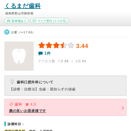
くるまだ歯科
福島県郡山市御前南
駐車場あり
マイナ受付
(スマホ可)
土曜（〜17:00）
3.44
1件
アクセス数 7月:
69
| 6月:
91
歯科口腔外科について
【診療・治療法】
虫歯・親知らずの抜歯
歯科
4.5
腕の良いお医者様です
診療科目：