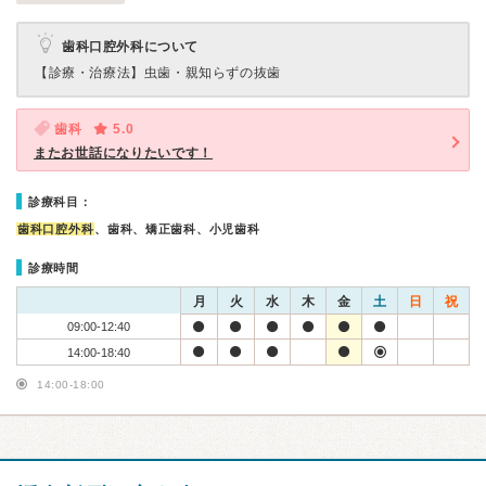
歯科口腔外科について
【診療・治療法】
虫歯・親知らずの抜歯
歯科
5.0
またお世話になりたいです！
診療科目：
歯科口腔外科
、歯科、矯正歯科、小児歯科
診療時間
月
火
水
木
金
土
日
祝
09:00-12:40
14:00-18:40
14:00-18:00