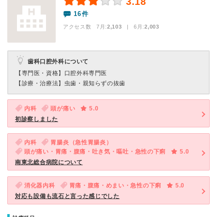
3.18
16件
アクセス数 7月:
2,103
| 6月:
2,003
歯科口腔外科について
【専門医・資格】
口腔外科専門医
【診療・治療法】
虫歯・親知らずの抜歯
内科
頭が痛い
5.0
初診察しました
内科
胃腸炎（急性胃腸炎）
頭が痛い・胃痛・腹痛・吐き気・嘔吐・急性の下痢
5.0
南東北総合病院について
消化器内科
胃痛・腹痛・めまい・急性の下痢
5.0
対応も設備も流石と言った感じでした