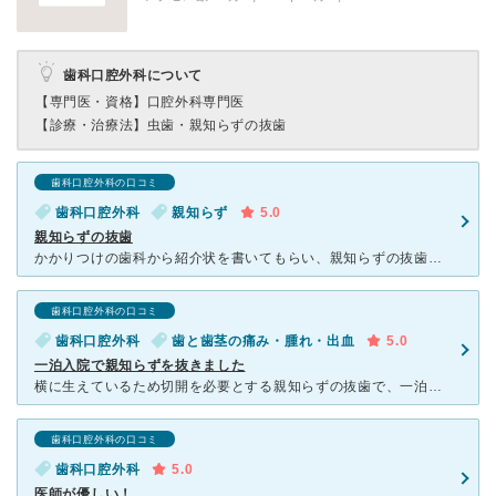
歯科口腔外科について
【専門医・資格】
口腔外科専門医
【診療・治療法】
虫歯・親知らずの抜歯
歯科口腔外科の口コミ
歯科口腔外科
親知らず
5.0
親知らずの抜歯
かかりつけの歯科から紹介状を書いてもらい、親知らずの抜歯の為に受診しました。 受付や会計の方が丁寧で安心しました。 歯科の先生から、親知らず抜歯についてリスクやメリット、デメリットについて詳細に説
歯科口腔外科の口コミ
歯科口腔外科
歯と歯茎の痛み・腫れ・出血
5.0
一泊入院で親知らずを抜きました
横に生えているため切開を必要とする親知らずの抜歯で、一泊入院しました。 ご飯もおいしかったですし、とても快適でした。 親知らずは、とてもとても不安でしたが先生はとても優しく、痛みもほとんど感じない
歯科口腔外科の口コミ
歯科口腔外科
5.0
医師が優しい！