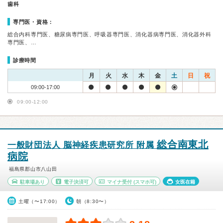
歯科
専門医・資格：
総合内科専門医、糖尿病専門医、呼吸器専門医、消化器病専門医、消化器外科
専門医、…
診療時間
月
火
水
木
金
土
日
祝
09:00-17:00
09:00-12:00
総合南東北
一般財団法人 脳神経疾患研究所 附属
病院
福島県郡山市八山田
駐車場あり
電子決済可
マイナ受付
(スマホ可)
女医在籍
土曜（〜17:00）
朝（8:30〜）