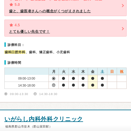
5.0
歯と、歯医者さんへの概念がくつがえされました
4.5
とても優しい先生です！
診療科目：
歯科口腔外科
、歯科、矯正歯科、小児歯科
診療時間
月
火
水
木
金
土
日
祝
09:00-13:00
14:30-18:00
09:00-13:30
14:30-18:30
いがらし内科外科クリニック
福島県郡山市並木（郡山富田駅）