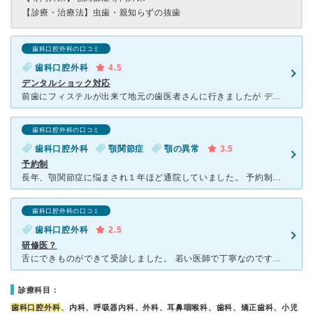
【診療・治療法】
虫歯・親知らずの抜歯
歯科口腔外科の口コミ
歯科口腔外科
4.5
デンタルショック対応
前歯にフィステルが出来て地元の歯医者さんに行きましたが デンタルショックを（急激な血圧低下）を起こして 万が一のためこちらの病院を紹介されました。 デンタルショック対応で静脈内鎮静法を初めてしま
歯科口腔外科の口コミ
歯科口腔外科
顎関節症
顎の異常
3.5
予約制
長年、顎関節症に悩まされ１年ほど通院していました。 予約制の為、待ち時間は少なく比較的スムーズに診察して頂けました。 担当の先生は少し早口で 困る事もありましたが、大きな歯科医院ということで色々と
歯科口腔外科の口コミ
歯科口腔外科
2.5
研修医？
舌にできものができて受診しました。 若い医師で丁寧なのですが、すごく時間がかかりました。 舌を診ては、たぶんパソコンかなにかで調べに行ったのでしょうか。 15分位待たされ、戻ってきてまた舌を
診療科目：
歯科口腔外科
、内科、呼吸器内科、外科、耳鼻咽喉科、歯科、矯正歯科、小児