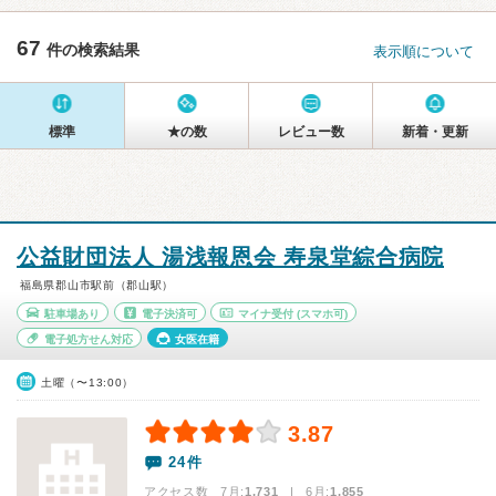
67
件の検索結果
表示順について
標準
★の数
レビュー数
新着・更新
公益財団法人 湯浅報恩会 寿泉堂綜合病院
福島県郡山市駅前（郡山駅）
駐車場あり
電子決済可
マイナ受付
(スマホ可)
電子処方せん対応
女医在籍
土曜（〜13:00）
3.87
24件
アクセス数 7月:
1,731
| 6月:
1,855