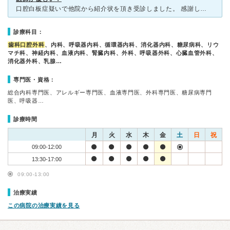
口腔白板症疑いで他院から紹介状を頂き受診しました。 感謝しています。 医師、スタッフの対応がとても良く、病院嫌いの私でも通えております。 心配性な私のしつこい質問攻撃にも嫌な顔一つせずに対応して
診療科目：
歯科口腔外科
、内科、呼吸器内科、循環器内科、消化器内科、糖尿病科、リウ
マチ科、神経内科、血液内科、腎臓内科、外科、呼吸器外科、心臓血管外科、
消化器外科、乳腺…
専門医・資格：
総合内科専門医、アレルギー専門医、血液専門医、外科専門医、糖尿病専門
医、呼吸器…
診療時間
月
火
水
木
金
土
日
祝
09:00-12:00
13:30-17:00
09:00-13:00
治療実績
この病院の治療実績を見る