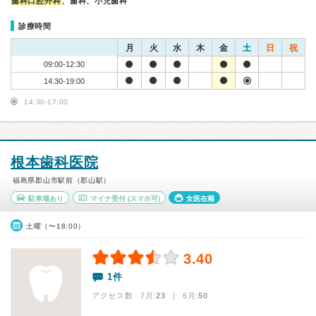
歯科口腔外科
、歯科、小児歯科
診療時間
月
火
水
木
金
土
日
祝
09:00-12:30
14:30-19:00
14:30-17:00
根本歯科医院
福島県郡山市駅前（郡山駅）
駐車場あり
マイナ受付
(スマホ可)
女医在籍
土曜（〜18:00）
3.40
1件
アクセス数 7月:
23
| 6月:
50