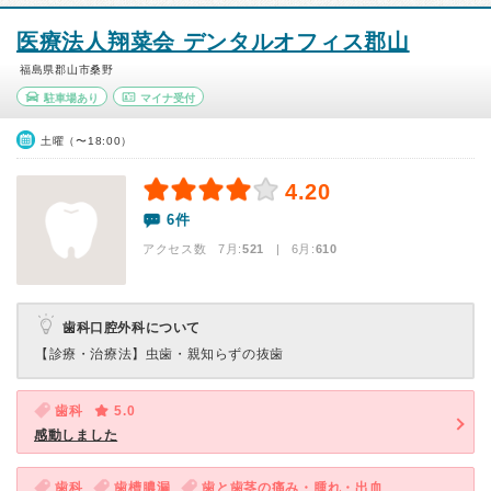
医療法人翔菜会 デンタルオフィス郡山
福島県郡山市桑野
駐車場あり
マイナ受付
土曜（〜18:00）
4.20
6件
アクセス数 7月:
521
| 6月:
610
歯科口腔外科について
【診療・治療法】
虫歯・親知らずの抜歯
歯科
5.0
感動しました
歯科
歯槽膿漏
歯と歯茎の痛み・腫れ・出血