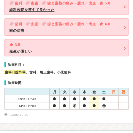
歯科
虫歯
歯と歯茎の痛み・腫れ・出血
5.0
歯科医院を変えて良かった
歯科
虫歯
歯と歯茎の痛み・腫れ・出血
4.0
歯の治療
3.5
先生が優しい
診療科目：
歯科口腔外科
、歯科、矯正歯科、小児歯科
診療時間
月
火
水
木
金
土
日
祝
09:00-12:30
14:00-19:00
14:00-17:00