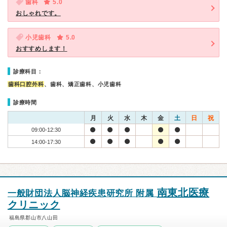
歯科
5.0
おしゃれです。
小児歯科
5.0
おすすめします！
診療科目：
歯科口腔外科
、歯科、矯正歯科、小児歯科
診療時間
月
火
水
木
金
土
日
祝
09:00-12:30
14:00-17:30
南東北医療
一般財団法人脳神経疾患研究所 附属
クリニック
福島県郡山市八山田