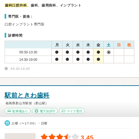
歯科口腔外科
、歯科、歯周病科、インプラント
専門医・資格：
口腔インプラント専門医
診療時間
月
火
水
木
金
土
日
祝
09:30-13:30
14:30-19:00
09:30-16:00
駅前ときわ歯科
福島県郡山市駅前（郡山駅）
駐車場あり
電子決済可
マイナ受付
土曜（〜17:00）・日曜
3.45