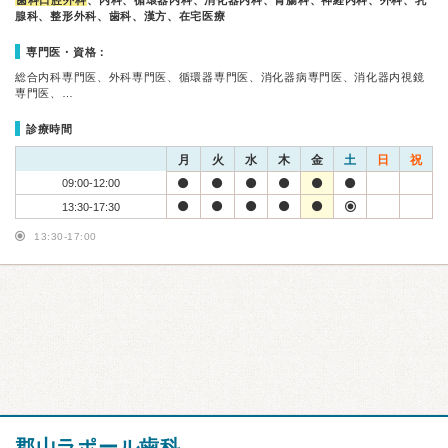
歯科口腔外科
、内科、循環器内科、消化器内科、胃腸科、神経内科、外科、乳
腺科、整形外科、歯科、漢方、在宅医療
専門医・資格：
総合内科専門医、外科専門医、循環器専門医、消化器病専門医、消化器内視鏡
専門医、…
診療時間
月
火
水
木
金
土
日
祝
09:00-12:00
13:30-17:30
13:30-17:00
郡山ラポール歯科