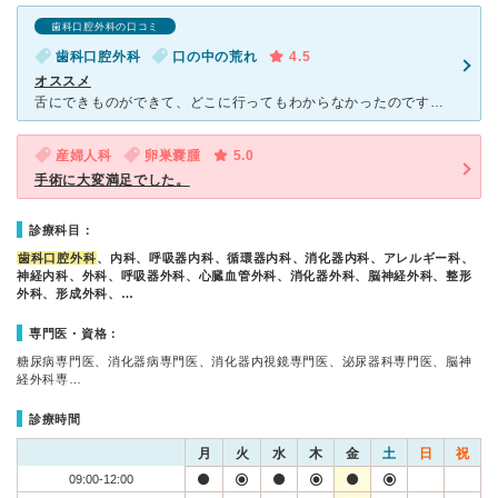
歯科口腔外科の口コミ
歯科口腔外科
口の中の荒れ
4.5
オススメ
舌にできものができて、どこに行ってもわからなかったのですが、こちらですぐ分かりました。 すぐに検査していただき、お薬、うがい薬を処方して頂けました。 先生は若い方ばかりですが、ともかく親切
産婦人科
卵巣嚢腫
5.0
手術に大変満足でした。
診療科目：
歯科口腔外科
、内科、呼吸器内科、循環器内科、消化器内科、アレルギー科、
神経内科、外科、呼吸器外科、心臓血管外科、消化器外科、脳神経外科、整形
外科、形成外科、…
専門医・資格：
糖尿病専門医、消化器病専門医、消化器内視鏡専門医、泌尿器科専門医、脳神
経外科専…
診療時間
月
火
水
木
金
土
日
祝
09:00-12:00