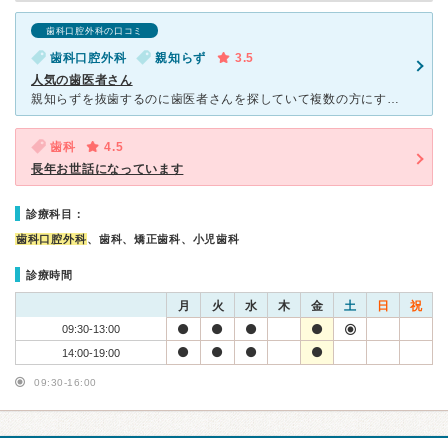
歯科口腔外科の口コミ
歯科口腔外科
親知らず
3.5
人気の歯医者さん
親知らずを抜歯するのに歯医者さんを探していて複数の方にすすめられたのでこちらを受診しました。 予約の電話の時点で人気なようで空きがなく電話した2週間後に予約が取れました。 先生は数人居るようでした
歯科
4.5
長年お世話になっています
診療科目：
歯科口腔外科
、歯科、矯正歯科、小児歯科
診療時間
月
火
水
木
金
土
日
祝
09:30-13:00
14:00-19:00
09:30-16:00