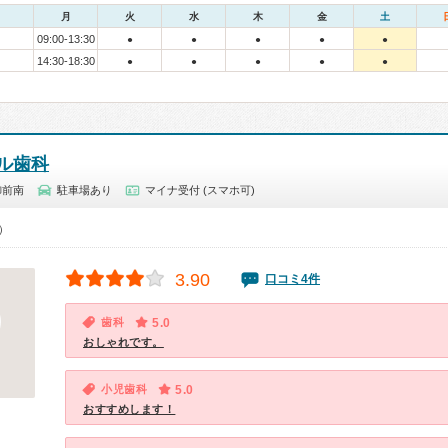
月
火
水
木
金
土
09:00-13:30
●
●
●
●
●
14:30-18:30
●
●
●
●
●
ル歯科
御前南
駐車場あり
マイナ受付 (スマホ可)
0）
3.90
口コミ4件
歯科
5.0
おしゃれです。
小児歯科
5.0
おすすめします！