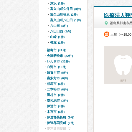
深沢
(1件)
富久山町久保田
(3件)
医療法人翔
富久山町福原
(2件)
富久山町八山田
(1件)
福島県郡山市
八山田
(4件)
八山田西
(1件)
土曜（〜18:0
山崎
(1件)
横塚
(1件)
福島市
(41件)
会津若松市
(22件)
いわき市
(32件)
白河市
(15件)
須賀川市
(8件)
喜多方市
(6件)
歯科
相馬市
(4件)
二本松市
(6件)
田村市
(2件)
南相馬市
(3件)
伊達市
(4件)
本宮市
(4件)
伊達郡桑折町
(1件)
伊達郡国見町
(2件)
伊達郡川俣町
(0)