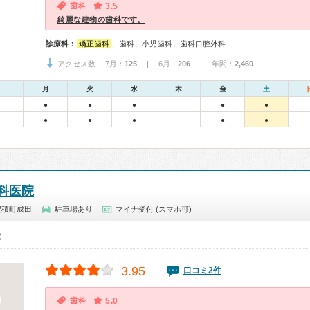
歯科
3.5
綺麗な建物の歯科です。
診療科：
矯正歯科
、歯科、小児歯科、歯科口腔外科
アクセス数 7月：
125
| 6月：
206
| 年間：
2,460
月
火
水
木
金
土
●
●
●
●
●
●
●
●
●
●
科医院
安積町成田
駐車場あり
マイナ受付 (スマホ可)
0）
3.95
口コミ2件
歯科
5.0