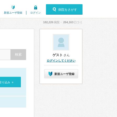
病院をさがす
新規ユーザ登録
ログイン
182,226
病院・
264,163
口コミ
ゲスト
さん
ログインしてください
新規ユーザ登録
絞り込み »