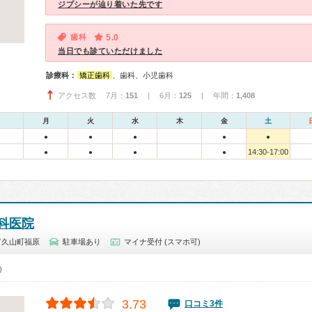
ジプシーが辿り着いた先です
歯科
5.0
当日でも診ていただけました
診療科：
矯正歯科
、歯科、小児歯科
アクセス数 7月：
151
| 6月：
125
| 年間：
1,408
月
火
水
木
金
土
●
●
●
●
●
14:30-17:00
●
●
●
●
科医院
富久山町福原
駐車場あり
マイナ受付 (スマホ可)
0）
3.73
口コミ3件