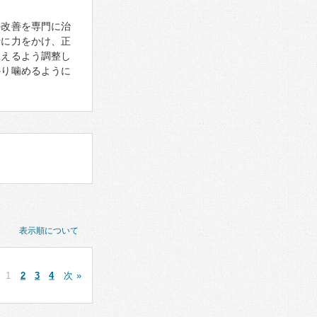
の改善を専門に治
骨に力をかけ、正
生えるよう調整し
かり噛めるように
表示順について
1
2
3
4
次 »