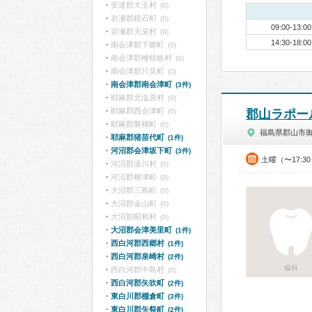
安達郡大玉村
(0)
岩瀬郡鏡石町
(0)
09:00-13:00
岩瀬郡天栄村
(0)
14:30-18:00
南会津郡下郷町
(0)
南会津郡檜枝岐村
(0)
南会津郡只見町
(0)
南会津郡南会津町
(3件)
耶麻郡北塩原村
(0)
耶麻郡西会津町
(0)
郡山ラポー
耶麻郡磐梯町
(0)
福島県郡山市
耶麻郡猪苗代町
(1件)
河沼郡会津坂下町
(3件)
土曜（〜17:3
河沼郡湯川村
(0)
河沼郡柳津町
(0)
大沼郡三島町
(0)
大沼郡金山町
(0)
大沼郡昭和村
(0)
大沼郡会津美里町
(1件)
西白河郡西郷村
(1件)
西白河郡泉崎村
(2件)
歯科
西白河郡中島村
(0)
西白河郡矢吹町
(2件)
東白川郡棚倉町
(3件)
東白川郡矢祭町
(2件)