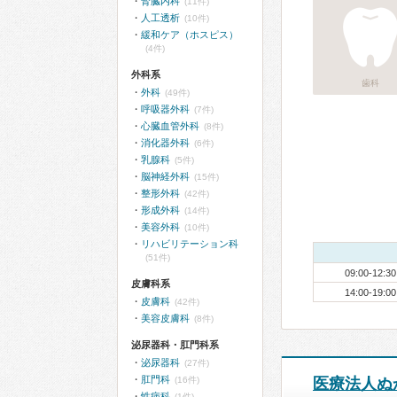
腎臓内科
(11件)
人工透析
(10件)
緩和ケア（ホスピス）
(4件)
外科系
歯科
外科
(49件)
呼吸器外科
(7件)
心臓血管外科
(8件)
消化器外科
(6件)
乳腺科
(5件)
脳神経外科
(15件)
整形外科
(42件)
形成外科
(14件)
美容外科
(10件)
リハビリテーション科
(51件)
09:00-12:30
皮膚科系
14:00-19:00
皮膚科
(42件)
美容皮膚科
(8件)
泌尿器科・肛門科系
泌尿器科
(27件)
肛門科
(16件)
医療法人ぬ
性病科
(1件)