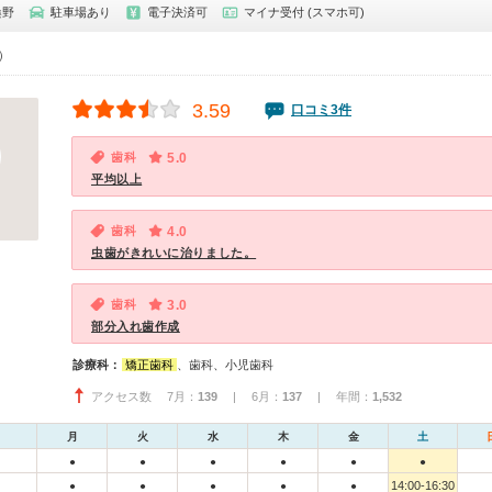
桑野
駐車場あり
電子決済可
マイナ受付 (スマホ可)
0）
3.59
口コミ3件
歯科
5.0
平均以上
歯科
4.0
虫歯がきれいに治りました。
歯科
3.0
部分入れ歯作成
診療科：
矯正歯科
、歯科、小児歯科
アクセス数 7月：
139
| 6月：
137
| 年間：
1,532
月
火
水
木
金
土
●
●
●
●
●
●
14:00-16:30
●
●
●
●
●