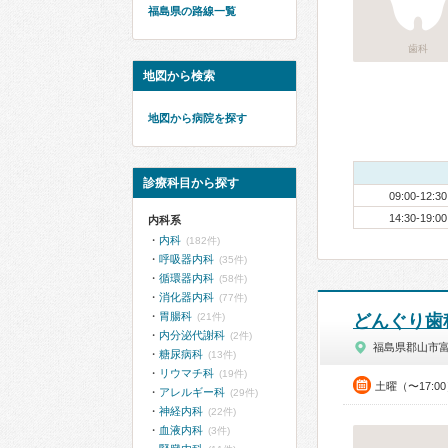
福島県の路線一覧
歯科
地図から検索
地図から病院を探す
診療科目から探す
09:00-12:30
14:30-19:00
内科系
内科
(182件)
呼吸器内科
(35件)
循環器内科
(58件)
消化器内科
(77件)
胃腸科
(21件)
どんぐり歯
内分泌代謝科
(2件)
福島県郡山市
糖尿病科
(13件)
リウマチ科
(19件)
土曜（〜17:0
アレルギー科
(29件)
神経内科
(22件)
血液内科
(3件)