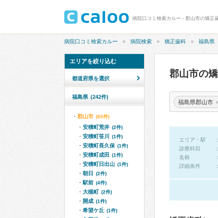
病院口コミ検索カルー - 郡山市の矯正
病院口コミ検索カルー
病院検索
矯正歯科
福島県
エリアを絞り込む
郡山市の
都道府県を選択
福島県
(242件)
福島県郡山市
郡山市
(65件)
安積町荒井
(2件)
安積町笹川
(1件)
エリア・駅
安積町長久保
(1件)
診療科目
安積町成田
(1件)
名称
安積町日出山
(1件)
詳細条件
朝日
(2件)
駅前
(4件)
大槻町
(2件)
開成
(1件)
希望ケ丘
(1件)