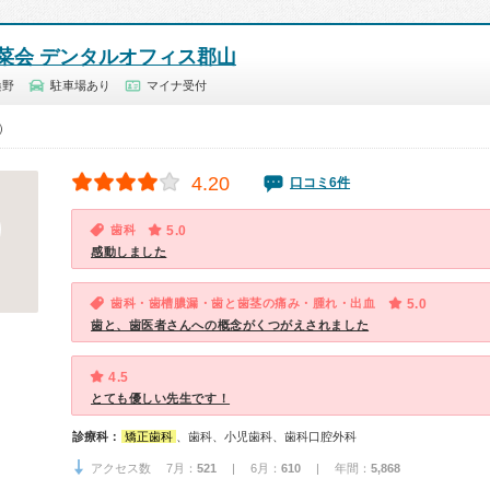
菜会 デンタルオフィス郡山
桑野
駐車場あり
マイナ受付
0）
4.20
口コミ6件
歯科
5.0
感動しました
歯科・歯槽膿漏・歯と歯茎の痛み・腫れ・出血
5.0
歯と、歯医者さんへの概念がくつがえされました
4.5
とても優しい先生です！
診療科：
矯正歯科
、歯科、小児歯科、歯科口腔外科
アクセス数 7月：
521
| 6月：
610
| 年間：
5,868