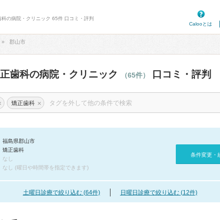
歯科の病院・クリニック 65件 口コミ・評判
Calooとは
郡山市
矯正歯科の病院・クリニック
口コミ・評判
（65件）
×
×
矯正歯科
福島県郡山市
矯正歯科
条件変更・
なし
なし (曜日や時間帯を指定できます)
土曜日診療で絞り込む (64件)
日曜日診療で絞り込む (12件)