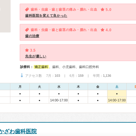
歯科・虫歯・歯と歯茎の痛み・腫れ・出血
5.0
歯科医院を変えて良かった
歯科・虫歯・歯と歯茎の痛み・腫れ・出血
4.0
歯の治療
3.5
先生が優しい
診療科：
矯正歯科
、歯科、小児歯科、歯科口腔外科
アクセス数 7月：
103
| 6月：
159
| 年間：
1,136
月
火
水
木
金
土
●
●
●
●
●
●
14:00-17:00
14:00-17:00
●
●
●
●
かざわ歯科医院