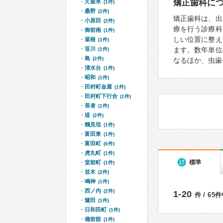
矯正歯科に
久留米
(1件)
桑野
(2件)
矯正歯科は、出
小原田
(2件)
療を行う診療科
御前南
(1件)
しい位置に整え
菜根
(1件)
笹川
ます。数年単位
(1件)
島
(2件)
なるほか、虫歯
清水台
(1件)
昭和
(1件)
田村町金屋
(1件)
田村町下行合
(1件)
長者
(1件)
堤
(2件)
鶴見坦
(1件)
富田東
(1件)
富田町
(6件)
虎丸町
(1件)
標準
堂前町
(1件)
並木
(2件)
鳴神
(1件)
西ノ内
(2件)
1-20
件 / 65
燧田
(1件)
日和田町
(1件)
備前舘
(1件)