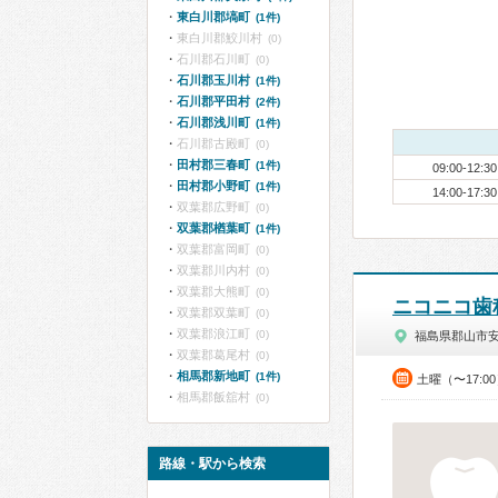
東白川郡塙町
(1件)
東白川郡鮫川村
(0)
石川郡石川町
(0)
石川郡玉川村
(1件)
石川郡平田村
(2件)
石川郡浅川町
(1件)
石川郡古殿町
(0)
田村郡三春町
(1件)
09:00-12:30
田村郡小野町
(1件)
14:00-17:30
双葉郡広野町
(0)
双葉郡楢葉町
(1件)
双葉郡富岡町
(0)
双葉郡川内村
(0)
双葉郡大熊町
(0)
ニコニコ歯
双葉郡双葉町
(0)
双葉郡浪江町
(0)
福島県郡山市
双葉郡葛尾村
(0)
相馬郡新地町
(1件)
土曜（〜17:0
相馬郡飯舘村
(0)
路線・駅から検索