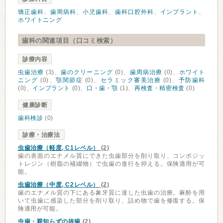
矯正歯科
、
歯周病科
、
小児歯科
、
歯科口腔外科
、
インプラント
、
ホワイトニング
歯科の関連項目（口コミ検索）
診療内容
虫歯治療
(3)、
歯のクリーニング
(0)、
歯周病治療
(0)、
ホワイト
ニング
(0)、
顎関節症
(0)、
セラミック審美治療
(0)、
予防歯科
(0)、
インプラント
(0)、
口・歯・顎
(1)、
再検査・精密検査
(0)
健康診断
歯科検診
(0)
診療・治療法
虫歯治療（軽度, C1レベル）
(2)
歯の表面のエナメル質にできた虫歯部分を削り取り、コンポジッ
トレジン（樹脂の補綴物）で虫歯の進行を抑える。保険適用が可
能。
虫歯治療（中度, C2レベル）
(2)
歯のエナメル質の下にある象牙質に達した虫歯の治療。麻酔を用
いて虫歯に感染した部分を削り取り、詰め物で歯を修復する。保
険適用が可能。
虫歯・親知らずの抜歯
(2)