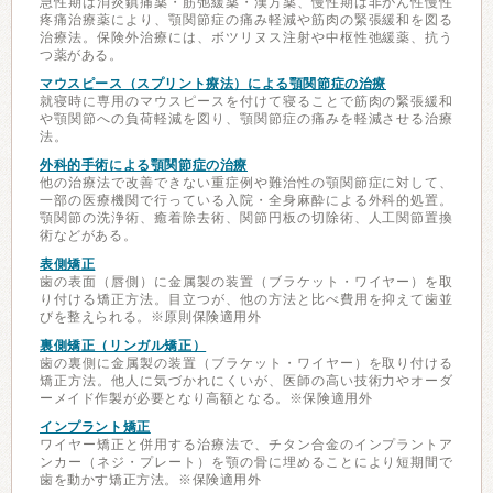
急性期は消炎鎮痛薬・筋弛緩薬・漢方薬、慢性期は非がん性慢性
疼痛治療薬により、顎関節症の痛み軽減や筋肉の緊張緩和を図る
治療法。保険外治療には、ボツリヌス注射や中枢性弛緩薬、抗う
つ薬がある。
マウスピース（スプリント療法）による顎関節症の治療
就寝時に専用のマウスピースを付けて寝ることで筋肉の緊張緩和
や顎関節への負荷軽減を図り、顎関節症の痛みを軽減させる治療
法。
外科的手術による顎関節症の治療
他の治療法で改善できない重症例や難治性の顎関節症に対して、
一部の医療機関で行っている入院・全身麻酔による外科的処置。
顎関節の洗浄術、癒着除去術、関節円板の切除術、人工関節置換
術などがある。
表側矯正
歯の表面（唇側）に金属製の装置（ブラケット・ワイヤー）を取
り付ける矯正方法。目立つが、他の方法と比べ費用を抑えて歯並
びを整えられる。※原則保険適用外
裏側矯正（リンガル矯正）
歯の裏側に金属製の装置（ブラケット・ワイヤー）を取り付ける
矯正方法。他人に気づかれにくいが、医師の高い技術力やオーダ
ーメイド作製が必要となり高額となる。※保険適用外
インプラント矯正
ワイヤー矯正と併用する治療法で、チタン合金のインプラントア
ンカー（ネジ・プレート）を顎の骨に埋めることにより短期間で
歯を動かす矯正方法。※保険適用外