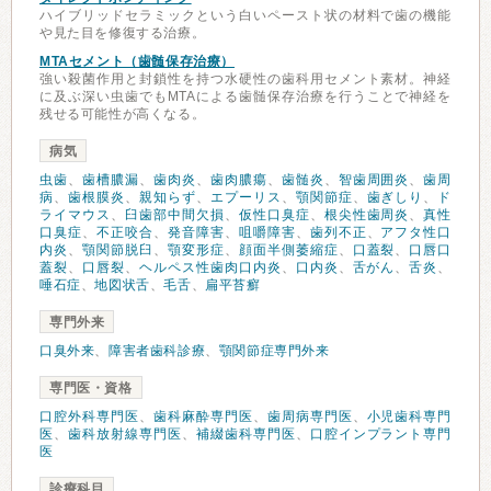
ハイブリッドセラミックという白いペースト状の材料で歯の機能
や見た目を修復する治療。
MTAセメント（歯髄保存治療）
強い殺菌作用と封鎖性を持つ水硬性の歯科用セメント素材。神経
に及ぶ深い虫歯でもMTAによる歯髄保存治療を行うことで神経を
残せる可能性が高くなる。
病気
虫歯
、
歯槽膿漏
、
歯肉炎
、
歯肉膿瘍
、
歯髄炎
、
智歯周囲炎
、
歯周
病
、
歯根膜炎
、
親知らず
、
エプーリス
、
顎関節症
、
歯ぎしり
、
ド
ライマウス
、
臼歯部中間欠損
、
仮性口臭症
、
根尖性歯周炎
、
真性
口臭症
、
不正咬合
、
発音障害
、
咀嚼障害
、
歯列不正
、
アフタ性口
内炎
、
顎関節脱臼
、
顎変形症
、
顔面半側萎縮症
、
口蓋裂
、
口唇口
蓋裂
、
口唇裂
、
ヘルペス性歯肉口内炎
、
口内炎
、
舌がん
、
舌炎
、
唾石症
、
地図状舌
、
毛舌
、
扁平苔癬
専門外来
口臭外来
、
障害者歯科診療
、
顎関節症専門外来
専門医・資格
口腔外科専門医
、
歯科麻酔専門医
、
歯周病専門医
、
小児歯科専門
医
、
歯科放射線専門医
、
補綴歯科専門医
、
口腔インプラント専門
医
診療科目