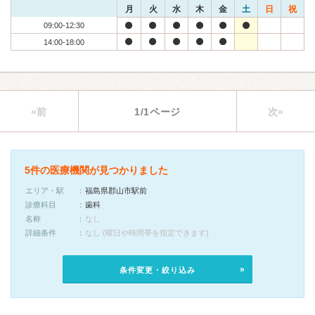
月
火
水
木
金
土
日
祝
09:00-12:30
14:00-18:00
«前
1/1ページ
次»
5件の医療機関が見つかりました
エリア・駅
福島県郡山市駅前
診療科目
歯科
名称
なし
詳細条件
なし (曜日や時間帯を指定できます)
条件変更・絞り込み