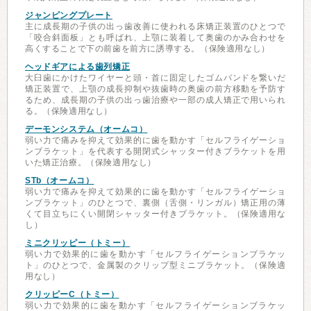
ジャンピングプレート
主に成長期の子供の出っ歯改善に使われる床矯正装置のひとつで
「咬合斜面板」とも呼ばれ、上顎に装着して奥歯のかみ合わせを
高くすることで下の前歯を前方に誘導する。（保険適用なし）
ヘッドギアによる歯列矯正
大臼歯にかけたワイヤーと頭・首に固定したゴムバンドを繋いだ
矯正装置で、上顎の成長抑制や抜歯時の奥歯の前方移動を予防す
るため、成長期の子供の出っ歯治療や一部の成人矯正で用いられ
る。（保険適用なし）
デーモンシステム（オームコ）
弱い力で痛みを抑えて効果的に歯を動かす「セルフライゲーショ
ンブラケット」を代表する開閉式シャッター付きブラケットを用
いた矯正治療。（保険適用なし）
STb（オームコ）
弱い力で痛みを抑えて効果的に歯を動かす「セルフライゲーショ
ンブラケット」のひとつで、裏側（舌側・リンガル）矯正用の薄
くて目立ちにくい開閉シャッター付きブラケット。（保険適用な
し）
ミニクリッピー（トミー）
弱い力で効果的に歯を動かす「セルフライゲーションブラケッ
ト」のひとつで、金属製のクリップ型ミニブラケット。（保険適
用なし）
クリッピーC（トミー）
弱い力で効果的に歯を動かす「セルフライゲーションブラケッ