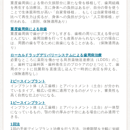
重度歯周病による骨の欠損部分に新たな骨を移植して、歯周組織
を再生する治療法。主に身体への負担はあるが、自分の骨を使う
ことで生体親和性が高い「自家骨移植」、もしくは自家骨移植と
比べて再生力は劣るが、身体への負担が少ない「人工骨移植」が
行われる。（原則、保険適用あり）
重度歯周病による抜歯
重度歯周病で歯がグラグラしすぎる、歯根の周りに支える骨がほ
とんどない、歯周治療を行っても改善がみられないなどの場合に
は、周囲の歯を守るために抜歯になることがある。（保険適用あ
り）
ローカルドラッグデリバリーシステムによる歯周病治療
必要なところに薬剤を働かせる局所薬物送達療法（LDDS）のこ
と。歯科では歯科医・歯科衛生士のプロケアのひとつとして、歯
周ポケットに抗菌剤を直接流し込んで一時的に炎症を抑える。
（保険適用なし）
2ピースインプラント
インプラント体（人工歯根）とアバットメント（土台）が分かれ
ているタイプ。幅広い症例に適用できるのがメリット。審美性も
高く自然な仕上がりになる。
1ピースインプラント
インプラント体（人工歯根）とアバットメント（土台）が一体型
になっているもの。顎の骨の厚みが十分にある場合にのみ適用で
きる。
1回法
1回の手術でインプラント治療を行う方法。治療期間を大幅に短縮