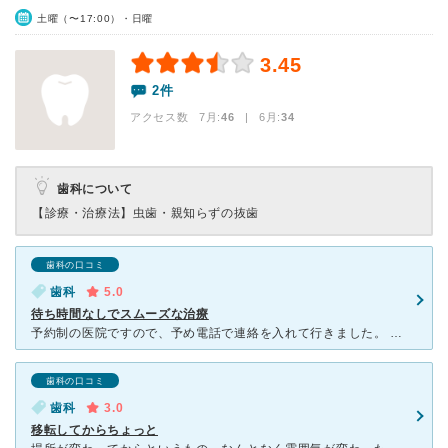
土曜（〜17:00）・日曜
3.45
2件
アクセス数 7月:
46
| 6月:
34
歯科について
【診療・治療法】
虫歯・親知らずの抜歯
歯科の口コミ
歯科
5.0
待ち時間なしでスムーズな治療
予約制の医院ですので、予め電話で連絡を入れて行きました。 問診票の記入の後は、すぐに治療室に案内されました。 ほとんどの歯科医院が診療室は土足禁止だと思うのですが、こちらはそのまま入室が可能とのこ
歯科の口コミ
歯科
3.0
移転してからちょっと