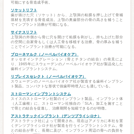
可能にする骨造成手術。
ソケットリフト
歯が抜けた穴（ソケット）から、上顎洞の粘膜を押し上げて骨補
填材を充填する骨造成法。上顎の奥歯部分の骨の高さを補うこと
でインプラント治療が可能になる。
サイナスリフト
上顎洞の外側から骨に穴を開けて粘膜を剥がし、持ち上げた部分
の空間に自家骨もしくは人工骨を移植する治療。骨の厚みを補う
ことでインプラント治療が可能になる。
ブローネマルク（ノーベルバイオケア）
オッセオインテグレーション（骨とチタンの結合）の発見によ
り、1965年にスウェーデンのノーベルバイオケア社が製品化した
歯科インプラントシステム。
リプレイスセレクト（ノーベルバイオケア）
スウェーデンのノーベルバイオケア社が製造する歯科インプラン
ト製品。コンパクトな形状で抜歯即時埋入にも適している。
ストローマンインプラントシステム
スイスのストローマン社製のインプラント製品。インプラント体
（人工歯根）に、ストローマン社独自の「SLA」加工を施すこと
で骨との結合を促進し、治療期間を短縮できるのが特徴。
アストラテックインプラント（デンツプライシロナ）
アストラテック社によって開発され、現在はアメリカに本社を置
くデンツプライシロナ社が製造を行うインプラントシステム。骨
との結合が早く、長期に及び、インプラント周辺の骨への負担を