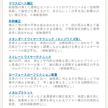
マウスピース矯正
樹脂製の薄くて透明なオーダーメイドのマウスピースを一定時間
装着して歯並びを整えるので、目立ちにくく日常生活に影響が少
ない矯正方法。※保険適用外
外科矯正
矯正と顎の骨の手術を組み合わせることで、顔の歪みを整えて歯
並び・噛み合わせを改善させる治療法。※顎変形症治療など適用
条件に該当すれば、保険適用可
スタンダードワイヤーテクニック（エッジワイズ法）
患者さんの歯の傾き、表面の凸凹、治療段階などに合わせて、矯
正医がワイヤーを細かく調整しながら歯並びを整えるフルオーダ
ーメイドの矯正手法。（保険適用なし）
ストレートワイヤーテクニック
歯の凸凹、傾き、形など平均的な情報を基に作られたブラケット
と既成のワイヤーを使って、歯の動きを調整する歯科矯正の手法
「マルチブラケット法」のひとつ。（保険適用なし）
ローフォースローフリクション装置
従来のワイヤー装置と比べ、歯根膜に与える力を弱めることで治
療中の痛みを軽減して、早く歯を整えることができる開閉式のシ
ャッターがついたブラケット。（保険適用なし）
メタルブラケット
ステンレス・チタンなど金属素材の矯正器具で、強度と耐久性に
優れ、他素材と比べて費用を抑えられるワイヤー矯正の代表的な
装置。（原則保険適用なし）