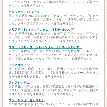
ト」のひとつで、セラミック素材の目立ちにくいクリップ型ブラ
ケット。（保険適用なし）
クリッピーL（トミー）
弱い力で効果的に歯を動かす「セルフライゲーションブラケッ
ト」のひとつで、裏側（舌側・リンガル）矯正用の薄くて目立ち
にくいクリップ型ブラケット。（保険適用なし）
クリアティSL（ソルベンタム：旧3Mヘルスケア）
弱い力で効果的に歯を動かす「セルフライゲーションブラケッ
ト」のひとつで、目立ちにくい半透明のセラミック素材からでき
たスライドクリップ型ブラケット。（保険適用なし）
スマートクリップ（ソルベンタム：旧3Mヘルスケア）
ワイヤーを固定せず、弱い力で効果的に歯を動かす「セルフライ
ゲーションブラケット」のひとつだが、必要に応じてワイヤー固
定も可能な金属製のクリップ型ブラケット。（保険適用なし）
インビザライン
幅広い症例に適応できる、薄くて透明なマウスピース型矯正装
置。1日20時間以上装着して、1週間前後でマウスピースを交換し
ながら歯を移動させる。（保険適用なし）
アクアシステム
プチ矯正とも呼ばれる、軽度の不正咬合に対する部分矯正用のマ
ウスピース型矯正装置。1日20時間以上装着して、約2～5週間で
交換しながら歯を移動させる。（保険適用なし）
スケーリング（歯石取り）
歯の表面に形成された歯石やバイオフィルム（細菌が形成する薄