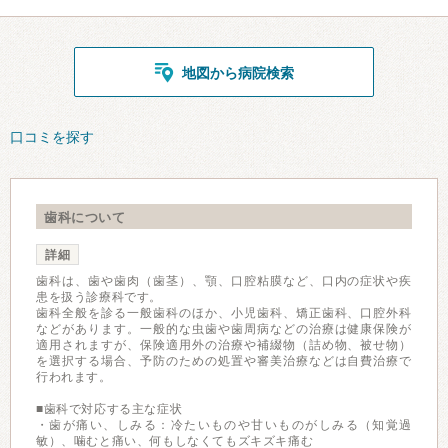
地図から病院検索
口コミを探す
歯科について
詳細
歯科は、歯や歯肉（歯茎）、顎、口腔粘膜など、口内の症状や疾
患を扱う診療科です。
歯科全般を診る一般歯科のほか、小児歯科、矯正歯科、口腔外科
などがあります。一般的な虫歯や歯周病などの治療は健康保険が
適用されますが、保険適用外の治療や補綴物（詰め物、被せ物）
を選択する場合、予防のための処置や審美治療などは自費治療で
行われます。
■歯科で対応する主な症状
・歯が痛い、しみる：冷たいものや甘いものがしみる（知覚過
敏）、噛むと痛い、何もしなくてもズキズキ痛む