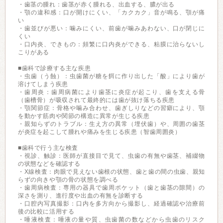
・歯茎の腫れ：歯茎が赤く腫れる、出血する、膿が出る
・顎の違和感：口が開けにくい、「カクカク」音が鳴る、顎が痛
い
・歯並びが悪い：噛みにくい、前歯が噛みあわない、口が閉じに
くい
・口内炎、できもの：頻繁に口内炎ができる、粘膜に治らないし
こりがある
■歯科で診療する主な疾患
・虫歯（う蝕）：虫歯菌が糖を餌に作り出した「酸」により歯が
溶けてしまう疾患
・歯周炎：歯周病菌により歯茎に炎症が起こり、歯を支える骨
（歯槽骨）が吸収されて最終的には歯が抜け落ちる疾患
・顎関節症：骨格や噛み合わせ、歯ぎしりなどの習癖により、顎
を動かす筋肉や関節の構造に異常が生じる疾患
・親知らずのトラブル：生え方の異常（埋伏歯）や、周囲の歯茎
が炎症を起こして腫れや痛みを生じる疾患（智歯周囲炎）
■歯科で行う主な検査
・視診、触診：医師が直接目で見て、虫歯の有無や歯茎、補綴物
の状態などを確認する
・X線検査：肉眼で見えない歯根の状態、歯と歯の間の虫歯、親知
らずの向きや顎の骨の状態を調べる
・歯周病検査：専用の器具で歯周ポケット（歯と歯茎の隙間）の
深さを測り、進行度や出血の有無を診断する
・口腔内写真撮影：口内を多方向から撮影し、経過確認や治療前
後の比較に活用する
・唾液検査：唾液の量や質、虫歯菌の数などから虫歯のリスク