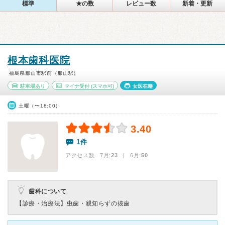
標準
★の数
レビュー数
新着・更新
根本歯科医院
福島県郡山市駅前（郡山駅）
駐車場あり
マイナ受付
(スマホ可)
女医在籍
土曜（〜18:00）
3.40
1件
アクセス数 7月:
23
| 6月:
50
歯科について
【診療・治療法】
虫歯・親知らずの抜歯