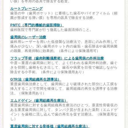
い膜）を専用の器具で除去する処置。
ルートプレーニング
歯茎の中（歯周ポケット）に蓄積した歯石やバイオフィルム（細
菌が形成する薄い膜）を専用の器具で除去する治療。
PMTC（専門的機械的歯面掃除）
歯科医院で専門家が行う徹底した歯面清掃のこと。
歯周病のレーザー治療
歯科用レーザーを用いた低侵襲な治療法で、患部にのみ作用して
痛みが少ない。深い歯周ポケット内の歯垢・歯石除去や歯周病菌
の殺菌、再発抑制に効果的。（条件により保険適用可）
フラップ手術（歯肉剥離掻爬術）による歯周病の外科治療
中度～重度の歯周病に対して、よく行われる歯周外科治療。歯ぐ
きを切開し歯根をむき出して、歯石や病変を目視で確認しながら
除去する小手術。（条件により保険適用あり）
GTR法（歯周組織再生誘導法）
重度歯周病治療として、歯周病により破壊された部分に人工膜を
挿入することで空間を確保して、歯周組織の再生を誘導する治療
法。（保険適用あり）
エムドゲイン（歯周組織再生療法）
重度歯周病に対する歯周組織再生療法のひとつ。垂直性骨吸収の
ある重度歯周病に対して、タンパク質が含まれた薬剤（エムドゲ
イン）を歯根に流し込んで歯の再生を促す治療法。（保険適用な
し）
重度歯周病に対する骨移植（歯周組織再生療法）