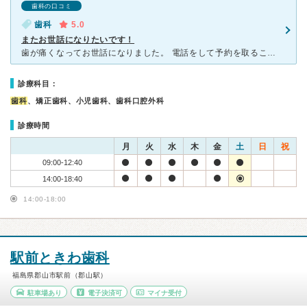
歯科の口コミ
歯科
5.0
またお世話になりたいです！
歯が痛くなってお世話になりました。 電話をして予約を取ることができたのでほとんど待つことなく診察していただけました。 親不知が上2本とも虫歯だったようで初めて言ったその日に私の希望で1本抜歯し
診療科目：
歯科
、矯正歯科、小児歯科、歯科口腔外科
診療時間
月
火
水
木
金
土
日
祝
09:00-12:40
14:00-18:40
14:00-18:00
駅前ときわ歯科
福島県郡山市駅前（郡山駅）
駐車場あり
電子決済可
マイナ受付