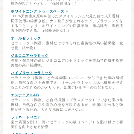
痛みが起こりやすい。（保険適用なし）
ホワイトニング トゥースペースト
100%天然由来原料を使ったスタイリッシュな見た目で人工香料一
切不使用の歯磨き粉。ナノ粒子が含まれるので、ブラッシングを
することにより、ホワイトニングや口臭予防、歯垢除去、歯石沈
着予防ができる。（保険適用なし）
オールセラミック
セラミック（陶器）素材だけで作られた審美性の高い補綴物（被
せ物・詰め物）。
ジルコニアセラミック
強度・耐久性の高いジルコニアにセラミックを重ねて作成する審
美性の高い補綴物。
ハイブリットセラミック
セラミック（陶器）と合成樹脂（レジン）からできた歯の補綴
物。自然な白さを再現でき、オールセラミックに比べ費用を抑え
ることができるのがメリット。金属アレルギーの心配もない。
エステニアC＆B
セラミック（陶器）と合成樹脂（プラスチック）でできた歯の修
復材。自然な白さや噛み心地を再現できるが、金属に比べると強
度が落ちるため、大きな虫歯には適さない。
ラミネートべニア
歯の表面を削り、薄いセラミックの板（ベニア）を貼り付けて審
美性を向上させる治療。