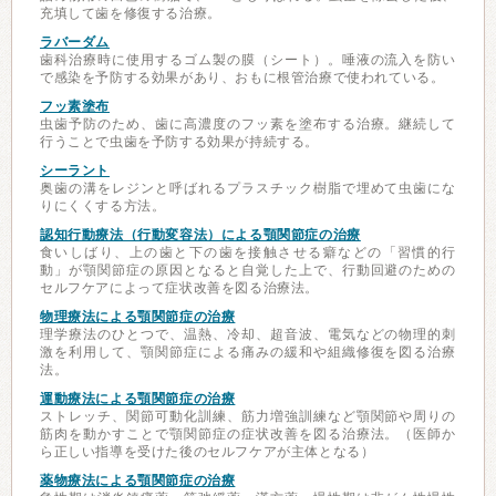
充填して歯を修復する治療。
ラバーダム
歯科治療時に使用するゴム製の膜（シート）。唾液の流入を防い
で感染を予防する効果があり、おもに根管治療で使われている。
フッ素塗布
虫歯予防のため、歯に高濃度のフッ素を塗布する治療。継続して
行うことで虫歯を予防する効果が持続する。
シーラント
奥歯の溝をレジンと呼ばれるプラスチック樹脂で埋めて虫歯にな
りにくくする方法。
認知行動療法（行動変容法）による顎関節症の治療
食いしばり、上の歯と下の歯を接触させる癖などの「習慣的行
動」が顎関節症の原因となると自覚した上で、行動回避のための
セルフケアによって症状改善を図る治療法。
物理療法による顎関節症の治療
理学療法のひとつで、温熱、冷却、超音波、電気などの物理的刺
激を利用して、顎関節症による痛みの緩和や組織修復を図る治療
法。
運動療法による顎関節症の治療
ストレッチ、関節可動化訓練、筋力増強訓練など顎関節や周りの
筋肉を動かすことで顎関節症の症状改善を図る治療法。（医師か
ら正しい指導を受けた後のセルフケアが主体となる）
薬物療法による顎関節症の治療