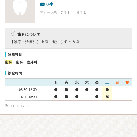
0件
アクセス数 7月:
3
| 6月:
1
歯科について
【診療・治療法】
虫歯・親知らずの抜歯
診療科目：
歯科
、歯科口腔外科
診療時間
月
火
水
木
金
土
日
祝
08:30-12:30
14:00-18:30
14:00-17:00