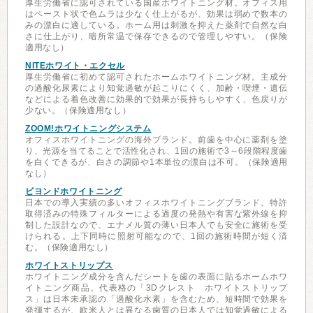
厚生労働省に認可されている国産ホワイトニング材。オフィス用
はペースト状で色ムラは少なく仕上がるが、効果は弱めで数本の
みの漂白に適している。ホーム用は刺激を抑えた薬剤で自然な白
さに仕上がり、暗所常温で保存できるので管理しやすい。（保険
適用なし）
NITEホワイト・エクセル
厚生労働省に初めて認可されたホームホワイトニング材。主成分
の過酸化尿素により知覚過敏が起こりにくく、加齢・喫煙・遺伝
などによる着色改善に効果的で効果が長持ちしやすく、色戻りが
少ない。（保険適用なし）
ZOOM!ホワイトニングシステム
オフィスホワイトニングの海外ブランド。前歯を中心に薬剤を塗
り、光源を当てることで活性化され、1回の施術で3～6段階程度歯
を白くできるが、白さの調節や1本単位の漂白は不可。（保険適用
なし）
ビヨンドホワイトニング
日本での導入実績の多いオフィスホワイトニングブランド。特許
取得済みの特殊フィルターによる過度の発熱や有害な紫外線を抑
制した設計なので、エナメル質の薄い日本人でも安全に施術を受
けられる。上下同時に照射可能なので、1回の施術時間が短く済
む。（保険適用なし）
ホワイトストリップス
ホワイトニング成分を含んだシートを歯の表面に貼るホームホワ
イトニング商品。代表格の「3Dクレスト ホワイトストリップ
ス」は日本未承認の「過酸化水素」を含むため、短時間で効果を
発揮するが、欧米人とは異なる歯質の日本人では知覚過敏による