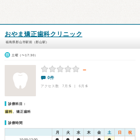
おやま矯正歯科クリニック
福島県郡山市駅前（郡山駅）
土曜（〜17:30）
－
0件
アクセス数 7月:
5
| 6月:
6
診療科目：
歯科
、矯正歯科
診療時間
月
火
水
木
金
土
日
祝
10:00-12:00