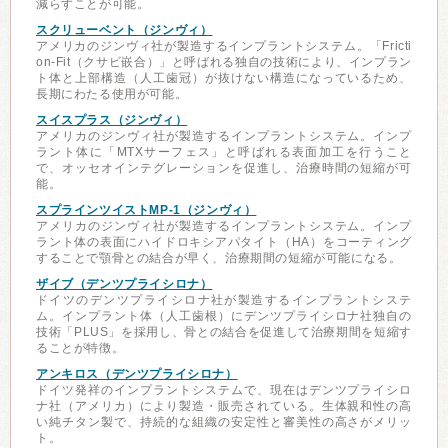
減らすことが可能。
スクリューベント（ジンヴィ）
アメリカのジンヴィ社が製造するインプラントシステム。「Fricti
on-Fit（クサビ嵌合）」と呼ばれる独自の技術により、インプラン
ト体と上部構造（人工歯冠）が抜けない構造になっているため、
長期にわたる使用が可能。
スイスプラス（ジンヴィ）
アメリカのジンヴィ社が製造するインプラントシステム。インプ
ラント体に「MTXサーフェス」と呼ばれる表面加工を行うこと
で、オッセオインテグレーションを促進し、治療時間の短縮が可
能。
スプラインツイストMP-1（ジンヴィ）
アメリカのジンヴィ社が製造するインプラントシステム。インプ
ラント体の表面にハイドロキシアパタイト（HA）をコーティング
することで顎骨との結合が早く、治療期間の短縮が可能になる。
ザイブ（デンツプライシロナ）
ドイツのデンツプライシロナ社が製造するインプラントシステ
ム。インプラント体（人工歯根）にデンツプライシロナ社独自の
技術「PLUS」を採用し、骨との結合を促進して治療期間を短縮す
ることが特徴。
アンキロス（デンツプライシロナ）
ドイツ発祥のインプラントシステムで、現在はデンツプライシロ
ナ社（アメリカ）により製造・販売されている。生体親和性の高
い純チタン製で、持続的な組織の安定性と審美性の高さがメリッ
ト。