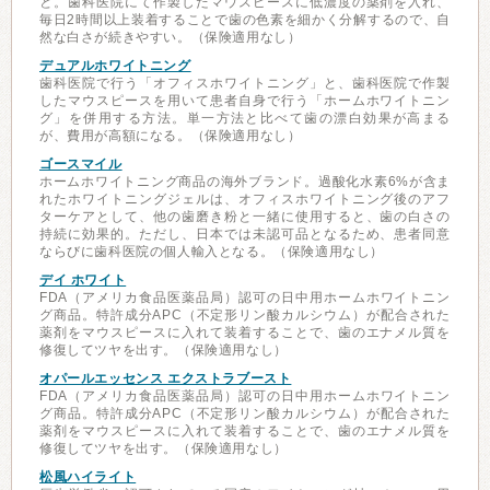
と。歯科医院にて作製したマウスピースに低濃度の薬剤を入れ、
毎日2時間以上装着することで歯の色素を細かく分解するので、自
然な白さが続きやすい。（保険適用なし）
デュアルホワイトニング
歯科医院で行う「オフィスホワイトニング」と、歯科医院で作製
したマウスピースを用いて患者自身で行う「ホームホワイトニン
グ」を併用する方法。単一方法と比べて歯の漂白効果が高まる
が、費用が高額になる。（保険適用なし）
ゴースマイル
ホームホワイトニング商品の海外ブランド。過酸化水素6%が含ま
れたホワイトニングジェルは、オフィスホワイトニング後のアフ
ターケアとして、他の歯磨き粉と一緒に使用すると、歯の白さの
持続に効果的。ただし、日本では未認可品となるため、患者同意
ならびに歯科医院の個人輸入となる。（保険適用なし）
デイ ホワイト
FDA（アメリカ食品医薬品局）認可の日中用ホームホワイトニン
グ商品。特許成分APC（不定形リン酸カルシウム）が配合された
薬剤をマウスピースに入れて装着することで、歯のエナメル質を
修復してツヤを出す。（保険適用なし）
オパールエッセンス エクストラブースト
FDA（アメリカ食品医薬品局）認可の日中用ホームホワイトニン
グ商品。特許成分APC（不定形リン酸カルシウム）が配合された
薬剤をマウスピースに入れて装着することで、歯のエナメル質を
修復してツヤを出す。（保険適用なし）
松風ハイライト