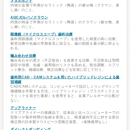
メタルボンド
内側が金属で外側がセラミック（陶器）の被せ物（クラウン、差
し歯）のこと。
AGCガルバノクラウン
内側が純金で外側がセラミック（陶器）のクラウン（被せ物、差
し歯）のこと。
顕微鏡（マイクロスコープ）歯科治療
歯科用顕微鏡（マイクロスコープ）を使用した精度の高い治療。
根管治療や虫歯の早期発見に役立ち、歯の削除を最小限に抑えら
れる。
噛み合わせ治療
噛み合わせの悪さ（不正咬合）を改善する治療。不正咬合は顎関
節症や頭痛、虫歯・歯周病のリスクを高める。咬合調整、スプリ
ント療法、補綴治療、矯正治療などを症状に応じて行う。
歯科用CAD・CAMシステムを用いたハイブリッドレジンによる歯
冠補綴
CAD/CAMシステムは、コンピューターで設計しミリングマシンで
補綴物を作製する方法。ハイブリッドレジン（プラスチックとセ
ラミックを混ぜた素材）を使用すると、金属アレルギーの心配が
ない。
アソアライナー
クリアアライナーの後継品で、従来品と比べコンピューターでの
型取りや製作時間の短縮を実現した、軽度歯列不正に対する部分
矯正用の日本製マウスピース型矯正装置。（保険適用なし）
ダイレクトボンディング