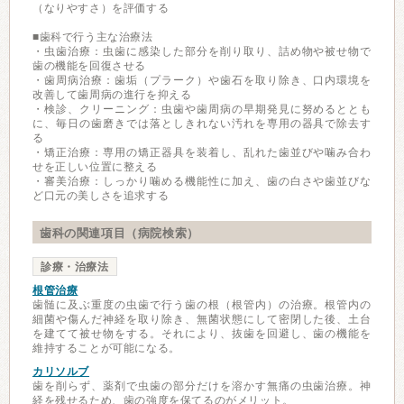
（なりやすさ）を評価する
■歯科で行う主な治療法
・虫歯治療：虫歯に感染した部分を削り取り、詰め物や被せ物で
歯の機能を回復させる
・歯周病治療：歯垢（プラーク）や歯石を取り除き、口内環境を
改善して歯周病の進行を抑える
・検診、クリーニング：虫歯や歯周病の早期発見に努めるととも
に、毎日の歯磨きでは落としきれない汚れを専用の器具で除去す
る
・矯正治療：専用の矯正器具を装着し、乱れた歯並びや噛み合わ
せを正しい位置に整える
・審美治療：しっかり噛める機能性に加え、歯の白さや歯並びな
ど口元の美しさを追求する
歯科の関連項目（病院検索）
診療・治療法
根管治療
歯髄に及ぶ重度の虫歯で行う歯の根（根管内）の治療。根管内の
細菌や傷んだ神経を取り除き、無菌状態にして密閉した後、土台
を建てて被せ物をする。それにより、抜歯を回避し、歯の機能を
維持することが可能になる。
カリソルブ
歯を削らず、薬剤で虫歯の部分だけを溶かす無痛の虫歯治療。神
経を残せるため、歯の強度を保てるのがメリット。