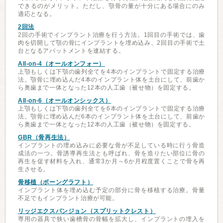
できるのがメリット。ただし、顎骨の量が十分にある場合にのみ
適応となる。
2回法
2回の手術でインプラント治療を行う方法。1回目の手術では、歯
肉を切開して顎の骨にインプラントを埋め込み、2回目の手術で土
台となるアバットメントを連結する。
All-on-4（オールオンフォー）
上顎もしくは下顎の歯列全てを4本のインプラントで固定する治療
法。顎骨に埋め込んだ4本のインプラント体を土台にして、前歯か
ら奥歯まで一体となった12本の人工歯（被せ物）を固定する。
All-on-6（オールオンシックス）
上顎もしくは下顎の歯列全てを6本のインプラントで固定する治療
法。顎骨に埋め込んだ6本のインプラント体を土台にして、前歯か
ら奥歯まで一体となった12本の人工歯（被せ物）を固定する。
GBR（骨再生法）
インプラントの埋め込みに必要な骨が不足している時に行う骨造
成法の一つ。骨誘導再生法とも呼ばれ、骨を造りたい部位に骨の
再生を促す材料を入れ、通常3か月～6か月程度置くことで骨を再
生させる。
骨移植（ボーングラフト）
インプラント体を埋め込む予定の部分に骨を移植する治療。骨量
不足でもインプラント治療が可能。
リッジエクスパンジョン（スプリットクレスト）
専用の器具で狭い歯槽骨の骨幅を拡大し、インプラントの埋入を