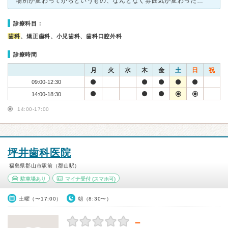
場所が変わってからというもの、なんとなく雰囲気が変わったような。 銀歯が取れてしまって急に夕方行ったのですが、処置してくれたのはとても助かったものの、取れた銀歯をそのまま入れられてしまい、なんとなく
診療科目：
歯科
、矯正歯科、小児歯科、歯科口腔外科
診療時間
月
火
水
木
金
土
日
祝
09:00-12:30
14:00-18:30
14:00-17:00
坪井歯科医院
福島県郡山市駅前（郡山駅）
駐車場あり
マイナ受付
(スマホ可)
土曜（〜17:00）
朝（8:30〜）
－