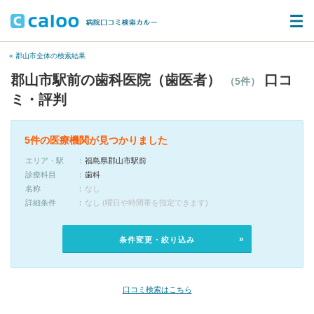
« 郡山市全体の検索結果
郡山市駅前の歯科医院（歯医者）
口コ
（5件）
ミ・評判
5件の医療機関が見つかりました
エリア・駅
福島県郡山市駅前
診療科目
歯科
名称
なし
詳細条件
なし (曜日や時間帯を指定できます)
条件変更・絞り込み
口コミ検索はこちら