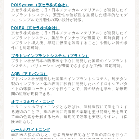
POI System（京セラ株式会社）
京セラ株式会社（旧：日本メディカルマテリアル）が開発したイ
ンプラントシステム。安定性や信頼性を重視した標準的なモデ
ル。シンプルで汎用性の高い設計が特徴。
POI EX（京セラ株式会社）
京セラ株式会社（旧：日本メディカルマテリアル）が開発したイ
ンプラントシステム。製品ラインナップが豊富で、即時負荷（イ
ンプラント埋入後、早期に仮歯を装着すること）や難しい骨の条
件にも対応可能。
プラトンインプラントシステム（プラトン）
プラトン社が日本の臨床医を中心に開発した国産のインプラント
システム。バリエーションが豊富でさまざまな症例に適応可能。
AQB（アドバンス）
アドバンス社が開発した国産のインプラントシステム。純チタン
製のインプラント体の表面に独自に開発したハイドロキシアパタ
イトの薄膜コーティングを行うことで、骨の結合を早め、治療期
間の短縮が期待できる。
オフィスホワイトニング
クリニックホワイトニングとも呼ばれ、歯科医院にて歯を白くす
る施術のことで、歯の表面に高濃度の薬剤を塗り特殊な光を当て
て歯の色素を分解するため、短期間で効果を実感しやすい。（保
険適用なし）
ホームホワイトニング
歯科医の指示のもと、患者自身が自宅などで歯の漂白を行うこ