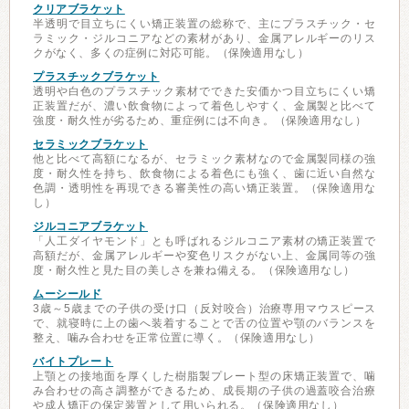
クリアブラケット
半透明で目立ちにくい矯正装置の総称で、主にプラスチック・セ
ラミック・ジルコニアなどの素材があり、金属アレルギーのリス
クがなく、多くの症例に対応可能。（保険適用なし）
プラスチックブラケット
透明や白色のプラスチック素材でできた安価かつ目立ちにくい矯
正装置だが、濃い飲食物によって着色しやすく、金属製と比べて
強度・耐久性が劣るため、重症例には不向き。（保険適用なし）
セラミックブラケット
他と比べて高額になるが、セラミック素材なので金属製同様の強
度・耐久性を持ち、飲食物による着色にも強く、歯に近い自然な
色調・透明性を再現できる審美性の高い矯正装置。（保険適用な
し）
ジルコニアブラケット
「人工ダイヤモンド」とも呼ばれるジルコニア素材の矯正装置で
高額だが、金属アレルギーや変色リスクがない上、金属同等の強
度・耐久性と見た目の美しさを兼ね備える。（保険適用なし）
ムーシールド
3歳～5歳までの子供の受け口（反対咬合）治療専用マウスピース
で、就寝時に上の歯へ装着することで舌の位置や顎のバランスを
整え、噛み合わせを正常位置に導く。（保険適用なし）
バイトプレート
上顎との接地面を厚くした樹脂製プレート型の床矯正装置で、噛
み合わせの高さ調整ができるため、成長期の子供の過蓋咬合治療
や成人矯正の保定装置として用いられる。（保険適用なし）