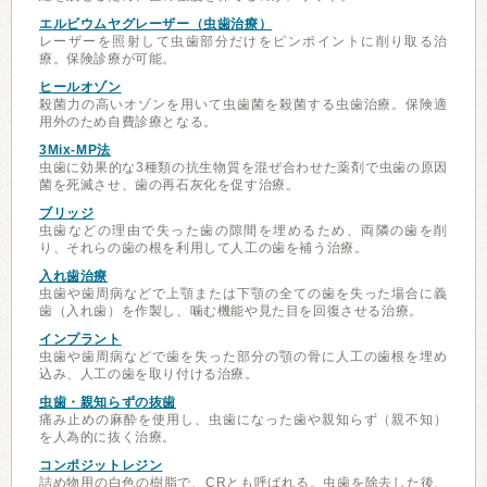
エルビウムヤグレーザー（虫歯治療）
レーザーを照射して虫歯部分だけをピンポイントに削り取る治
療。保険診療が可能。
ヒールオゾン
殺菌力の高いオゾンを用いて虫歯菌を殺菌する虫歯治療。保険適
用外のため自費診療となる。
3Mix-MP法
虫歯に効果的な3種類の抗生物質を混ぜ合わせた薬剤で虫歯の原因
菌を死滅させ、歯の再石灰化を促す治療。
ブリッジ
虫歯などの理由で失った歯の隙間を埋めるため、両隣の歯を削
り、それらの歯の根を利用して人工の歯を補う治療。
入れ歯治療
虫歯や歯周病などで上顎または下顎の全ての歯を失った場合に義
歯（入れ歯）を作製し、噛む機能や見た目を回復させる治療。
インプラント
虫歯や歯周病などで歯を失った部分の顎の骨に人工の歯根を埋め
込み、人工の歯を取り付ける治療。
虫歯・親知らずの抜歯
痛み止めの麻酔を使用し、虫歯になった歯や親知らず（親不知）
を人為的に抜く治療。
コンポジットレジン
詰め物用の白色の樹脂で、CRとも呼ばれる。虫歯を除去した後、