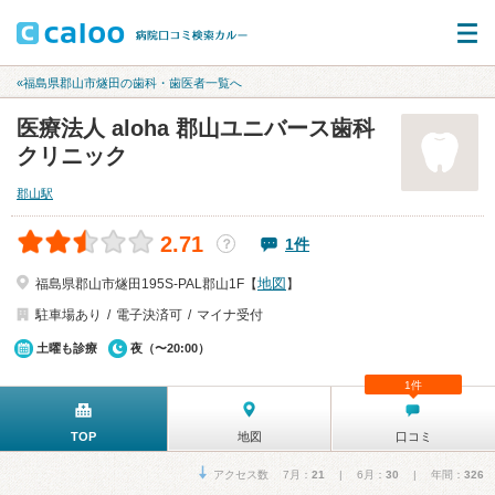
«福島県郡山市燧田の歯科・歯医者一覧へ
医療法人 aloha 郡山ユニバース歯科
クリニック
郡山駅
2.71
1件
？
地図
福島県郡山市燧田195S-PAL郡山1F【
】
駐車場あり
電子決済可
マイナ受付
土曜も診療
夜（〜20:00）
1件
TOP
地図
口コミ
アクセス数 7月：
21
| 6月：
30
| 年間：
326