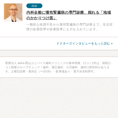
内科
内科全般に慢性腎臓病の専門診療、頼れる「地域
のかかりつけ医」
一般的な体調不良から慢性腎臓病の専門診療まで。生活習
慣の改善指導や栄養指導にも力を入れています。
ドクターズインタビューをもっと読む »
医療法人 aloha 郡山ユニバース歯科クリニックの基本情報、口コミ1件は、病院口
コミ検索カルーでチェック！歯科、矯正歯科、小児歯科、歯科口腔外科がありま
す。土曜日診察・夜対応（〜20:00）・駐車場あり・電子決済利用可。