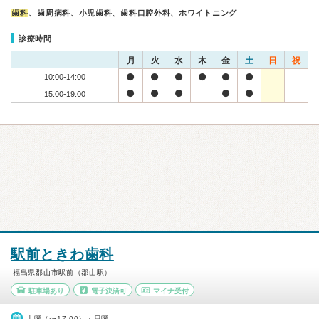
歯科
、歯周病科、小児歯科、歯科口腔外科、ホワイトニング
診療時間
月
火
水
木
金
土
日
祝
10:00-14:00
15:00-19:00
駅前ときわ歯科
福島県郡山市駅前（郡山駅）
駐車場あり
電子決済可
マイナ受付
土曜（〜17:00）・日曜