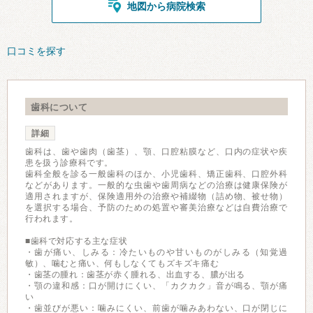
地図から病院検索
口コミを探す
歯科について
詳細
歯科は、歯や歯肉（歯茎）、顎、口腔粘膜など、口内の症状や疾
患を扱う診療科です。
歯科全般を診る一般歯科のほか、小児歯科、矯正歯科、口腔外科
などがあります。一般的な虫歯や歯周病などの治療は健康保険が
適用されますが、保険適用外の治療や補綴物（詰め物、被せ物）
を選択する場合、予防のための処置や審美治療などは自費治療で
行われます。
■歯科で対応する主な症状
・歯が痛い、しみる：冷たいものや甘いものがしみる（知覚過
敏）、噛むと痛い、何もしなくてもズキズキ痛む
・歯茎の腫れ：歯茎が赤く腫れる、出血する、膿が出る
・顎の違和感：口が開けにくい、「カクカク」音が鳴る、顎が痛
い
・歯並びが悪い：噛みにくい、前歯が噛みあわない、口が閉じに