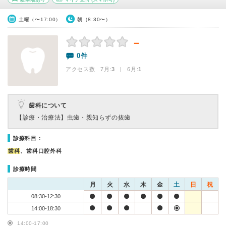
土曜（〜17:00）
朝（8:30〜）
－
0件
アクセス数 7月:
3
| 6月:
1
歯科について
【診療・治療法】
虫歯・親知らずの抜歯
診療科目：
歯科
、歯科口腔外科
診療時間
月
火
水
木
金
土
日
祝
08:30-12:30
14:00-18:30
14:00-17:00