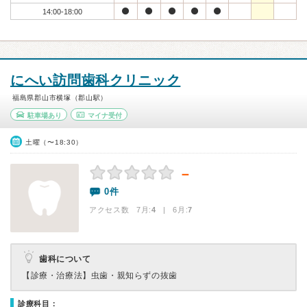
14:00-18:00
にへい訪問歯科クリニック
福島県郡山市横塚（郡山駅）
駐車場あり
マイナ受付
土曜（〜18:30）
－
0件
アクセス数 7月:
4
| 6月:
7
歯科について
【診療・治療法】
虫歯・親知らずの抜歯
診療科目：