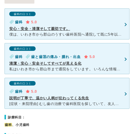
歯科の口コミ
歯科
5.0
安心・安全・清潔そして親切です。
僕は、いわき市から郡山のうすい歯科医院へ通院して既に5年以上になります。地元の歯科医院を利用していた妻も私の話しを聞き関心を持っています。 今では、一緒にうすい歯科医院にお世話になつています。先生は
歯科の口コミ
歯科
歯と歯茎の痛み・腫れ・出血
5.0
清潔・安心・安全そしてすべてが見える化
私はいわき市から郡山市まで通院をしています。 いろんな情報収集をして自分で判断をして「うすい歯科医院」さんを選択しました。通院(距離はありますが)・治療・アフターと凄く満足をしています。 口の中、
歯科の口コミ
歯科
5.0
説明が丁寧で、温かい人柄が伝わってくる先生
[症状・来院理由] むし歯の治療で歯科医院を探していて、友人の紹介から通い始めました。 [医師の診断・治療法] むし歯もさることながら、どうやら歯周病もかなり進んでいたらしく、このタイミングで歯
診療科目：
歯科
、小児歯科