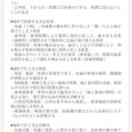
くい
・口内炎、できもの：頻繁に口内炎ができる、粘膜に治らないし
こりがある
■歯科で診療する主な疾患
・虫歯（う蝕）：虫歯菌が糖を餌に作り出した「酸」により歯が
溶けてしまう疾患
・歯周炎：歯周病菌により歯茎に炎症が起こり、歯を支える骨
（歯槽骨）が吸収されて最終的には歯が抜け落ちる疾患
・顎関節症：骨格や噛み合わせ、歯ぎしりなどの習癖により、顎
を動かす筋肉や関節の構造に異常が生じる疾患
・親知らずのトラブル：生え方の異常（埋伏歯）や、周囲の歯茎
が炎症を起こして腫れや痛みを生じる疾患（智歯周囲炎）
■歯科で行う主な検査
・視診、触診：医師が直接目で見て、虫歯の有無や歯茎、補綴物
の状態などを確認する
・X線検査：肉眼で見えない歯根の状態、歯と歯の間の虫歯、親知
らずの向きや顎の骨の状態を調べる
・歯周病検査：専用の器具で歯周ポケット（歯と歯茎の隙間）の
深さを測り、進行度や出血の有無を診断する
・口腔内写真撮影：口内を多方向から撮影し、経過確認や治療前
後の比較に活用する
・唾液検査：唾液の量や質、虫歯菌の数などから虫歯のリスク
（なりやすさ）を評価する
■歯科で行う主な治療法
・虫歯治療：虫歯に感染した部分を削り取り、詰め物や被せ物で