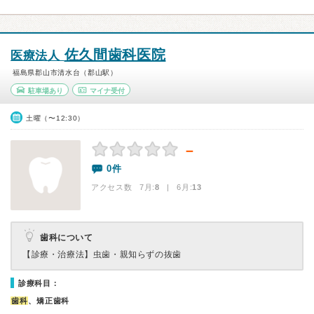
佐久間歯科医院
医療法人
福島県郡山市清水台（郡山駅）
駐車場あり
マイナ受付
土曜（〜12:30）
－
0件
アクセス数 7月:
8
| 6月:
13
歯科について
【診療・治療法】
虫歯・親知らずの抜歯
診療科目：
歯科
、矯正歯科