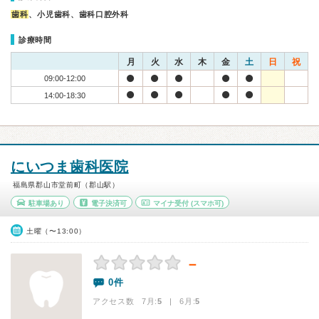
歯科
、小児歯科、歯科口腔外科
診療時間
月
火
水
木
金
土
日
祝
09:00-12:00
14:00-18:30
にいつま歯科医院
福島県郡山市堂前町（郡山駅）
駐車場あり
電子決済可
マイナ受付
(スマホ可)
土曜（〜13:00）
－
0件
アクセス数 7月:
5
| 6月:
5