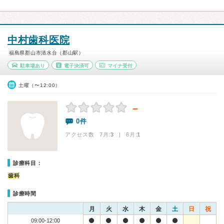
中村歯科医院
福島県郡山市清水台（郡山駅）
駐車場あり
電子決済可
マイナ受付
土曜（〜12:00）
－
0件
アクセス数 7月:
3
| 6月:
1
診療科目：
歯科
診療時間
月
火
水
木
金
土
日
祝
09:00-12:00