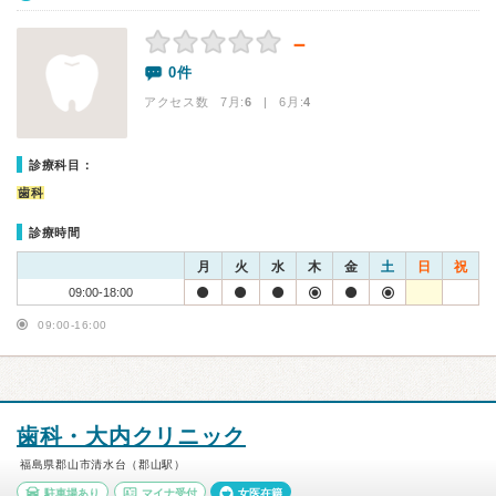
－
0件
アクセス数 7月:
6
| 6月:
4
診療科目：
歯科
診療時間
月
火
水
木
金
土
日
祝
09:00-18:00
09:00-16:00
歯科・大内クリニック
福島県郡山市清水台（郡山駅）
駐車場あり
マイナ受付
女医在籍