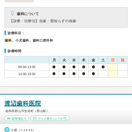
歯科について
【診療・治療法】
虫歯・親知らずの抜歯
診療科目：
歯科
、小児歯科、歯科口腔外科
診療時間
月
火
水
木
金
土
日
祝
09:00-13:00
14:30-18:30
渡辺歯科医院
福島県郡山市堂前町（郡山駅）
駐車場あり
マイナ受付
(スマホ可)
土曜（〜16:00）