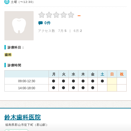
土曜（〜12:30）
－
0件
アクセス数 7月:
5
| 6月:
2
診療科目：
歯科
診療時間
月
火
水
木
金
土
日
祝
09:00-12:30
14:00-18:00
鈴木歯科医院
福島県郡山市堤下町（郡山駅）