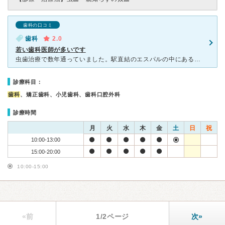
歯科の口コミ
歯科
2.0
若い歯科医師が多いです
虫歯治療で数年通っていました。駅直結のエスパルの中にあるので通いやすい場所です。設備も綺麗で待合室には雑誌、お水なども備えています。治療の席には一人一台ずつモニターが備えられており、いつもサーフィンや
診療科目：
歯科
、矯正歯科、小児歯科、歯科口腔外科
診療時間
月
火
水
木
金
土
日
祝
10:00-13:00
15:00-20:00
10:00-15:00
«前
1/2ページ
次»