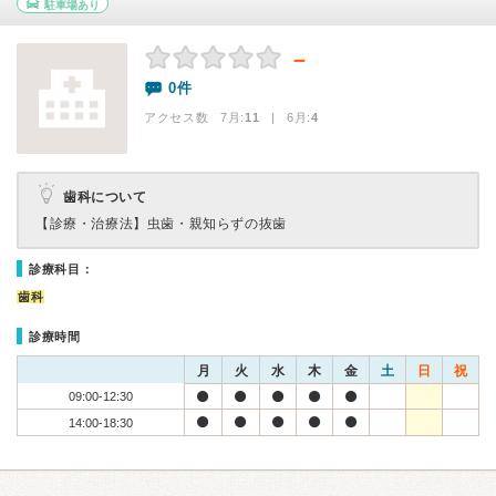
駐車場あり
－
0件
アクセス数 7月:
11
| 6月:
4
歯科について
【診療・治療法】
虫歯・親知らずの抜歯
診療科目：
歯科
診療時間
月
火
水
木
金
土
日
祝
09:00-12:30
14:00-18:30