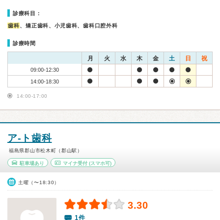
診療科目：
歯科
、矯正歯科、小児歯科、歯科口腔外科
診療時間
月
火
水
木
金
土
日
祝
09:00-12:30
14:00-18:30
14:00-17:00
ア-ト歯科
福島県郡山市松木町（郡山駅）
駐車場あり
マイナ受付
(スマホ可)
土曜（〜18:30）
3.30
1件