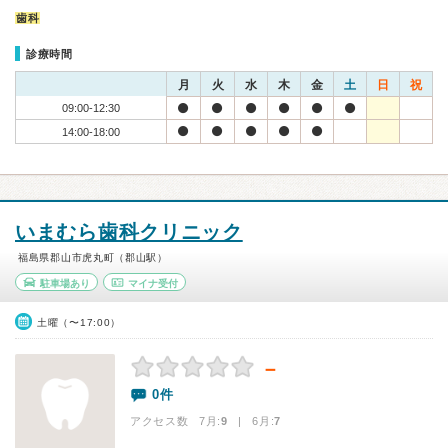
歯科
診療時間
月
火
水
木
金
土
日
祝
09:00-12:30
14:00-18:00
いまむら歯科クリニック
福島県郡山市虎丸町（郡山駅）
駐車場あり
マイナ受付
土曜（〜17:00）
－
0件
アクセス数 7月:
9
| 6月:
7