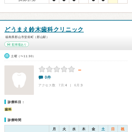
14:00-17:30
どうまえ鈴木歯科クリニック
福島県郡山市堂前町（郡山駅）
駐車場あり
土曜（〜11:30）
－
0件
アクセス数 7月:
4
| 6月:
3
診療科目：
歯科
診療時間
月
火
水
木
金
土
日
祝