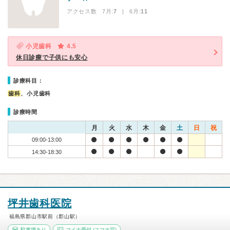
アクセス数 7月:
7
| 6月:
11
小児歯科
4.5
休日診療で子供にも安心
診療科目：
歯科
、小児歯科
診療時間
月
火
水
木
金
土
日
祝
09:00-13:00
14:30-18:30
坪井歯科医院
福島県郡山市駅前（郡山駅）
駐車場あり
マイナ受付
(スマホ可)