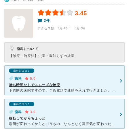
3.45
2件
アクセス数 7月:
46
| 6月:
34
歯科について
【診療・治療法】
虫歯・親知らずの抜歯
歯科の口コミ
歯科
5.0
待ち時間なしでスムーズな治療
予約制の医院ですので、予め電話で連絡を入れて行きました。 問診票の記入の後は、すぐに治療室に案内されました。 ほとんどの歯科医院が診療室は土足禁止だと思うのですが、こちらはそのまま入室が可能とのこ
歯科の口コミ
歯科
3.0
移転してからちょっと
場所が変わってからというもの、なんとなく雰囲気が変わったような。 銀歯が取れてしまって急に夕方行ったのですが、処置してくれたのはとても助かったものの、取れた銀歯をそのまま入れられてしまい、なんとなく