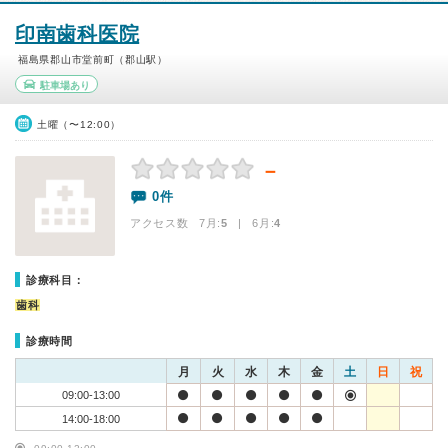
印南歯科医院
福島県郡山市堂前町（郡山駅）
駐車場あり
土曜（〜12:00）
－
0件
アクセス数 7月:
5
| 6月:
4
診療科目：
歯科
診療時間
月
火
水
木
金
土
日
祝
09:00-13:00
14:00-18:00