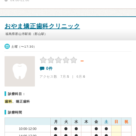
09:00-12:00
おやま矯正歯科クリニック
福島県郡山市駅前（郡山駅）
土曜（〜17:30）
－
0件
アクセス数 7月:
5
| 6月:
6
診療科目：
歯科
、矯正歯科
診療時間
月
火
水
木
金
土
日
祝
10:00-12:00