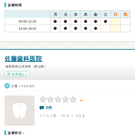
診療時間
月
火
水
木
金
土
日
祝
09:00-12:30
14:00-18:00
佐藤歯科医院
福島県郡山市本町（郡山駅）
駐車場あり
土曜（〜12:30）
－
0件
アクセス数 7月:
4
| 6月:
2
診療科目：