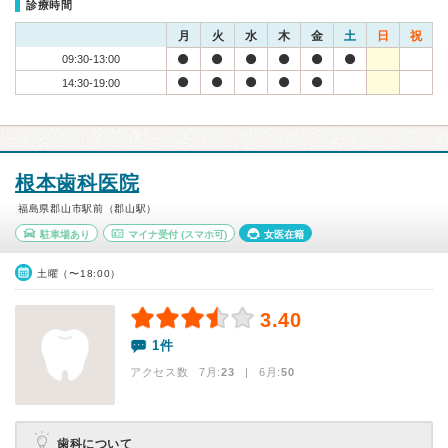
診療時間
月
火
水
木
金
土
日
祝
09:30-13:00
14:30-19:00
根本歯科医院
福島県郡山市駅前（郡山駅）
駐車場あり
マイナ受付
(スマホ可)
女医在籍
土曜（〜18:00）
3.40
1件
アクセス数 7月:
23
| 6月:
50
歯科について