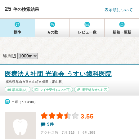
25
件の検索結果
表示順について
標準
★の数
レビュー数
新着・更新
駅周辺
医療法人社団 光進会 うすい歯科医院
福島県郡山市富久山町久保田（郡山駅）
駐車場あり
マイナ受付
(スマホ可)
電子処方せん対応
土曜（〜13:00）
3.55
9件
アクセス数 7月:
316
| 6月:
309