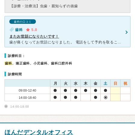
【診療・治療法】
虫歯・親知らずの抜歯
歯科の口コミ
歯科
5.0
またお世話になりたいです！
歯が痛くなってお世話になりました。 電話をして予約を取ることができたのでほとんど待つことなく診察していただけました。 親不知が上2本とも虫歯だったようで初めて言ったその日に私の希望で1本抜歯し
診療科目：
歯科
、矯正歯科、小児歯科、歯科口腔外科
診療時間
月
火
水
木
金
土
日
祝
09:00-12:40
14:00-18:40
14:00-18:00
ほんだデンタルオフィス