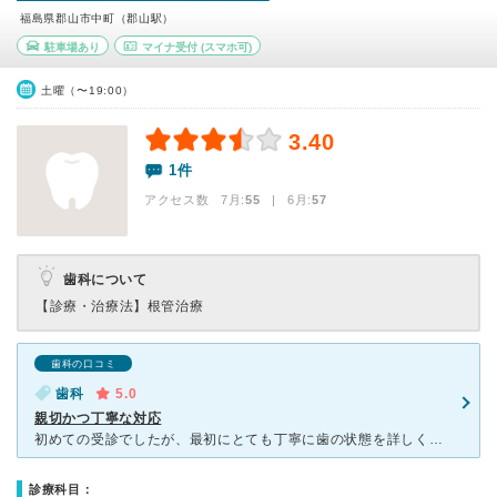
福島県郡山市中町（郡山駅）
駐車場あり
マイナ受付
(スマホ可)
土曜（〜19:00）
3.40
1件
アクセス数 7月:
55
| 6月:
57
歯科について
【診療・治療法】
根管治療
歯科の口コミ
歯科
5.0
親切かつ丁寧な対応
初めての受診でしたが、最初にとても丁寧に歯の状態を詳しく確認していただき安心できました。 院内は清潔感があり、居心地も良かったです。 先生や歯科衛生士さんの説明も分かりやすく的確で、不安が解消され
診療科目：