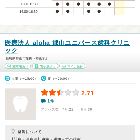
09:00-11:30
14:00-16:30
医療法人 aloha 郡山ユニバース歯科クリニ
ック
福島県郡山市燧田（郡山駅）
駐車場あり
電子決済可
マイナ受付
土曜（〜15:00）
夜（〜20:00）
2.71
1件
アクセス数 7月:
21
| 6月:
30
歯科について
【診療・治療法】
虫歯・親知らずの抜歯