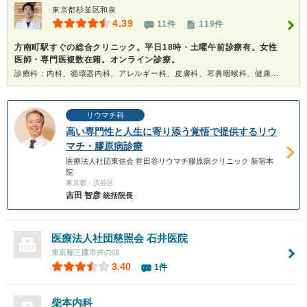
東京都杉並区和泉
4.39
11件
119件
方南町駅すぐの総合クリニック。平日18時・土曜午前診療有。女性
医師・専門医複数在籍。オンライン診療。
診療科：内科、循環器内科、アレルギー科、皮膚科、耳鼻咽喉科、健康診断、在宅医療、人間ドック
リウマチ科
高い専門性と人生に寄り添う覚悟で提供するリウ
マチ・膠原病診療
医療法人社団東信会 世田谷リウマチ膠原病クリニック 新宿本
院
東京都・渋谷区
吉田 智彦
統括院⻑
医療法人社団慈照会
石井医院
東京都三鷹市井の頭
3.40
1件
柴本内科