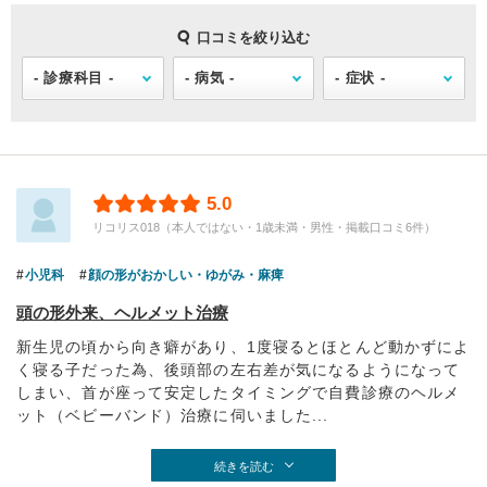
口コミを絞り込む
5.0
リコリス018（本人ではない・1歳未満・男性・掲載口コミ6件）
小児科
顔の形がおかしい・ゆがみ・麻痺
頭の形外来、ヘルメット治療
新生児の頃から向き癖があり、1度寝るとほとんど動かずによ
く寝る子だった為、後頭部の左右差が気になるようになって
しまい、首が座って安定したタイミングで自費診療のヘルメ
ット（ベビーバンド）治療に伺いました...
続きを読む