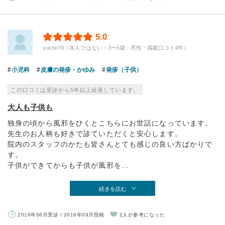
5.0
yucon79（本人ではない・3〜5歳・男性・掲載口コミ4件）
小児科
皮膚の発疹・かゆみ
発疹（子供）
この口コミは受診から5年以上経過しています。
大人も子供も
独身の頃から風邪をひくとこちらにお世話になっています。
先生のお人柄も好きで診ていただくと安心します。
院内のスタッフのかたも皆さんとても感じの良い方ばかりで
す。
子供ができてからも子供が風邪を...
続きを読む
2016年06月受診 / 2016年09月投稿
2人が参考になった