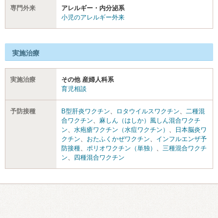
専門外来
アレルギー・内分泌系
小児のアレルギー外来
実施治療
実施治療
その他 産婦人科系
育児相談
予防接種
B型肝炎ワクチン
、
ロタウイルスワクチン
、
二種混
合ワクチン
、
麻しん（はしか）風しん混合ワクチ
ン
、
水疱瘡ワクチン（水痘ワクチン）
、
日本脳炎ワ
クチン
、
おたふくかぜワクチン
、
インフルエンザ予
防接種
、
ポリオワクチン（単独）
、
三種混合ワクチ
ン
、
四種混合ワクチン