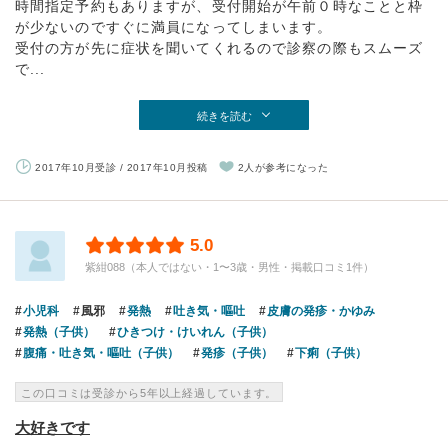
時間指定予約もありますが、受付開始が午前０時なことと枠
が少ないのですぐに満員になってしまいます。
受付の方が先に症状を聞いてくれるので診察の際もスムーズ
で...
続きを読む
2017年10月受診 / 2017年10月投稿
2人が参考になった
5.0
紫紺088（本人ではない・1〜3歳・男性・掲載口コミ1件）
小児科
風邪
発熱
吐き気・嘔吐
皮膚の発疹・かゆみ
発熱（子供）
ひきつけ・けいれん（子供）
腹痛・吐き気・嘔吐（子供）
発疹（子供）
下痢（子供）
この口コミは受診から5年以上経過しています。
大好きです