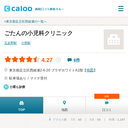
«東京都足立区西綾瀬の一覧へ
ごたんの小児科クリニック
五反野駅
小菅駅
4.27
6件
？
地図
東京都足立区西綾瀬2-6-20 プラザホワイトA1階【
】
駐車場あり
マイナ受付
土曜も診療
6件
TOP
地図
口コミ
アクセス数 7月：
43
| 6月：
54
| 年間：
1,107