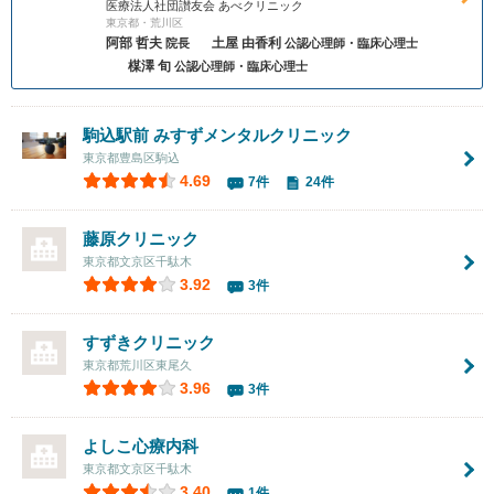
医療法人社団讃友会 あべクリニック
東京都・荒川区
阿部 哲夫
土屋 由香利
院長
公認心理師・臨床心理士
楳澤 旬
公認心理師・臨床心理士
駒込駅前 みすずメンタルクリニック
東京都豊島区駒込
4.69
7件
24件
藤原クリニック
東京都文京区千駄木
3.92
3件
すずきクリニック
東京都荒川区東尾久
3.96
3件
よしこ心療内科
東京都文京区千駄木
3.40
1件