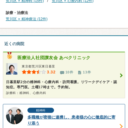
荒川区 × 精神科 (15件)
荒川区 × 心療内科 (12件)
診療・治療法
荒川区 × 精神療法 (12件)
近くの病院
医療法人社団讃友会
あべクリニック
東京都荒川区東日暮里
3.32
10件
13件
日暮里駅2分の精神科・心療内科・訪問看護。リワークデイケア・認
知症。専門医。土曜17時まで。予約制。
診療科：精神科、心療内科
精神科
多職種が密接に連携し、患者様の心に徹底的に寄
り添う