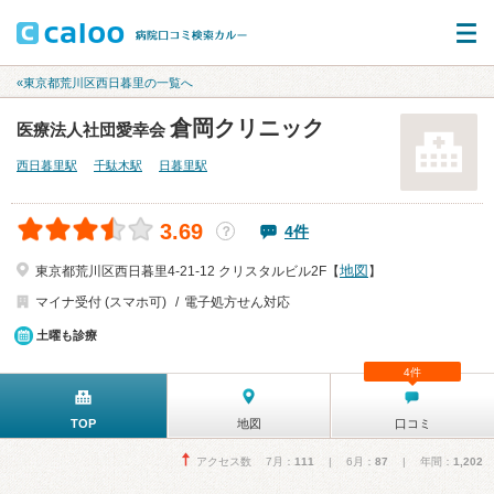
«東京都荒川区西日暮里の一覧へ
倉岡クリニック
医療法人社団愛幸会
西日暮里駅
千駄木駅
日暮里駅
3.69
4件
？
地図
東京都荒川区西日暮里4-21-12 クリスタルビル2F【
】
マイナ受付 (スマホ可)
電子処方せん対応
土曜も診療
4件
TOP
地図
口コミ
アクセス数 7月：
111
| 6月：
87
| 年間：
1,202