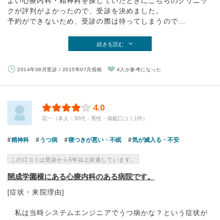
よい心療内科・精神科を探していたときにこちらのクリニッ
クが評判がよかったので、受診を決めました。
予約ができないため、受診の際は待ってしまうので...
続きを読む
2014年08月受診 / 2015年07月投稿
4人が参考になった
4.0
花一（本人・30代・男性・掲載口コミ1件）
精神科
うつ病
寝つきが悪い・不眠
気が滅入る・不安
この口コミは受診から5年以上経過しています。
開成学園横にある心療内科のある病院です。
[症状・来院理由]
私は当時システムエンジニアでうつ病かな？という症状が