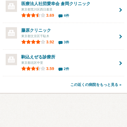
医療法人社団愛幸会
倉岡クリニック
東京都荒川区西日暮里
3.69
4件
藤原クリニック
東京都文京区千駄木
3.92
3件
駒込えぜる診療所
東京都北区中里
3.59
2件
この近くの病院をもっと見る »