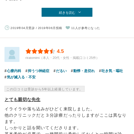
続きを読む
2019年04月受診 / 2019年06月投稿
11人が参考になった
4.5
riratomimi（本人・20代・女性・掲載口コミ25件）
心療内科
抑うつ神経症
だるい
動悸・息切れ
吐き気・嘔吐
気が滅入る・不安
この口コミは受診から5年以上経過しています。
とても親切な先生
イライラや落ち込みがひどく来院しました。
他のクリニックだと３分診療だったりしますがここは異なり
ます。
しっかりと話を聞いてくださります。