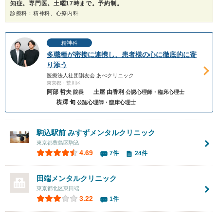
知症。専門医。土曜17時まで。予約制。
診療科：精神科、心療内科
精神科
多職種が密接に連携し、患者様の心に徹底的に寄
り添う
医療法人社団讃友会 あべクリニック
東京都・荒川区
阿部 哲夫
土屋 由香利
院長
公認心理師・臨床心理士
楳澤 旬
公認心理師・臨床心理士
駒込駅前 みすずメンタルクリニック
東京都豊島区駒込
4.69
7件
24件
田端メンタルクリニック
東京都北区東田端
3.22
1件