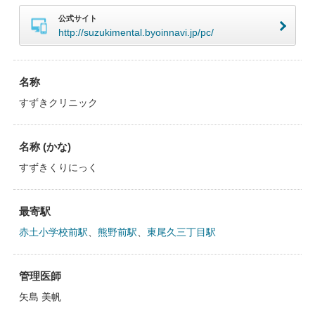
公式サイト
http://suzukimental.byoinnavi.jp/pc/
名称
すずきクリニック
名称 (かな)
すずきくりにっく
最寄駅
赤土小学校前駅
、
熊野前駅
、
東尾久三丁目駅
管理医師
矢島 美帆