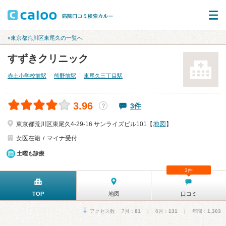
«東京都荒川区東尾久の一覧へ
すずきクリニック
赤土小学校前駅
熊野前駅
東尾久三丁目駅
3.96
3件
？
地図
東京都荒川区東尾久4-29-16 サンライズビル101【
】
女医在籍
マイナ受付
土曜も診療
3件
TOP
地図
口コミ
アクセス数 7月：
81
| 6月：
131
| 年間：
1,303