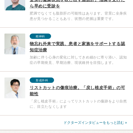
ら早めに受診を
肥満でなくても脂肪肝の可能性はあります。背景に全身疾
患が見つかることもあり、状態の把握は重要です。
精神科
物忘れ外来で実践、患者と家族をサポートする認
知症治療
加齢に伴う心身の変化に対してきめ細かに寄り添い、認知
症の早期発見、早期治療、現状維持を目指します。
形成外科
リストカットの傷痕治療。「戻し植皮手術」の可
能性
「戻し植皮手術」によってリストカットの傷跡をより自然
に、目立たなくします
ドクターズインタビューをもっと読む »