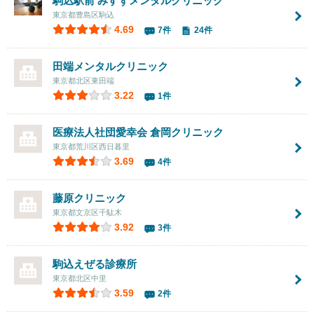
駒込駅前 みすずメンタルクリニック
東京都豊島区駒込
4.69
7件
24件
田端メンタルクリニック
東京都北区東田端
3.22
1件
医療法人社団愛幸会
倉岡クリニック
東京都荒川区西日暮里
3.69
4件
藤原クリニック
東京都文京区千駄木
3.92
3件
駒込えぜる診療所
東京都北区中里
3.59
2件