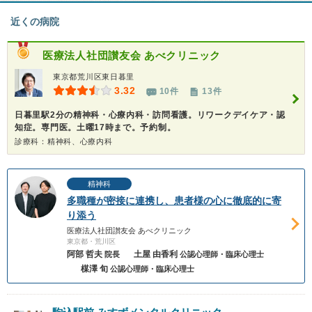
近くの病院
医療法人社団讃友会
あべクリニック
東京都荒川区東日暮里
3.32
10件
13件
日暮里駅2分の精神科・心療内科・訪問看護。リワークデイケア・認
知症。専門医。土曜17時まで。予約制。
診療科：精神科、心療内科
精神科
多職種が密接に連携し、患者様の心に徹底的に寄
り添う
医療法人社団讃友会 あべクリニック
東京都・荒川区
阿部 哲夫
土屋 由香利
院長
公認心理師・臨床心理士
楳澤 旬
公認心理師・臨床心理士