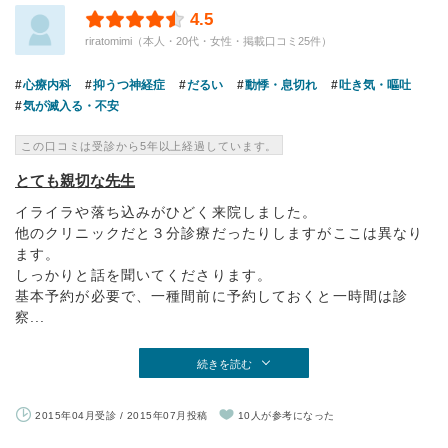
4.5
riratomimi（本人・20代・女性・掲載口コミ25件）
心療内科
抑うつ神経症
だるい
動悸・息切れ
吐き気・嘔吐
気が滅入る・不安
この口コミは受診から5年以上経過しています。
とても親切な先生
イライラや落ち込みがひどく来院しました。
他のクリニックだと３分診療だったりしますがここは異なり
ます。
しっかりと話を聞いてくださります。
基本予約が必要で、一種間前に予約しておくと一時間は診
察...
続きを読む
2015年04月受診 / 2015年07月投稿
10人が参考になった