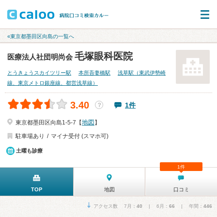
«東京都墨田区向島の一覧へ
毛塚眼科医院
医療法人社団明尚会
とうきょうスカイツリー駅
本所吾妻橋駅
浅草駅（東武伊勢崎
線、東京メトロ銀座線、都営浅草線）
3.40
1件
？
地図
東京都墨田区向島1-5-7【
】
駐車場あり
マイナ受付 (スマホ可)
土曜も診療
1件
TOP
地図
口コミ
アクセス数 7月：
40
| 6月：
66
| 年間：
446