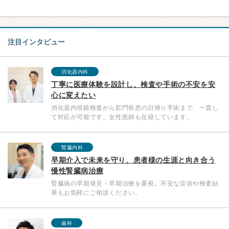
注目インタビュー
消化器内科
丁寧に医療体験を設計し、検査や手術の不安を安
心に変えたい
消化器内視鏡検査から肛門疾患の日帰り手術まで、一貫し
て対応が可能です。女性医師も在籍しています。
腎臓内科
早期介入で未来を守り、患者様の生涯と向き合う
慢性腎臓病治療
腎臓病の早期発見・早期治療を重視。不安な症状や検査結
果もお気軽にご相談ください。
歯科