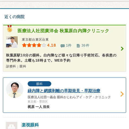
近くの病院
医療法人社団廣洋会
秋葉原白内障クリニック
東京都台東区台東
4.18
1件
36件
秋葉原駅10分の眼科。白内障など様々な日帰り手術対応。各疾患の
専門外来。土曜も18時まで。WEB予約
診療科：眼科
眼科
緑内障と網膜剥離の早期発見・早期治療
医療法人社団一義会 眼科かじわらアイ・ケア・クリニック
東京都・墨田区
梶原 一人
院長
楽視眼科