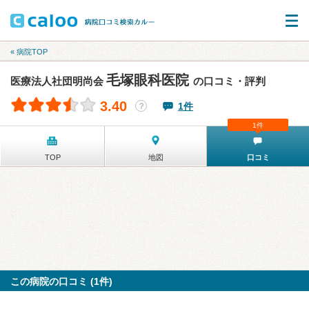
« 病院TOP
毛塚眼科医院
医療法人社団明尚会
の口コミ・評判
3.40
1件
？
1件
TOP
地図
口コミ
この病院の口コミ (1件)