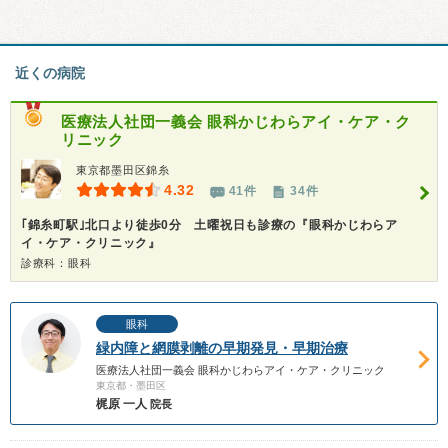
近くの病院
医療法人社団一義会
眼科かじわらアイ・ケア・ク
リニック
東京都墨田区錦糸
4.32
41件
34件
｢錦糸町駅｣北口より徒歩0分 土曜祝日も診療の『眼科かじわらア
イ・ケア・クリニック』
診療科：眼科
眼科
緑内障と網膜剥離の早期発見・早期治療
医療法人社団一義会 眼科かじわらアイ・ケア・クリニック
東京都・墨田区
梶原 一人
院長