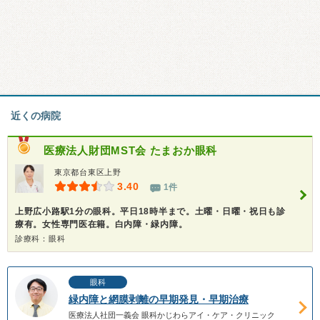
近くの病院
医療法人財団MST会
たまおか眼科
東京都台東区上野
3.40
1件
上野広小路駅1分の眼科。平日18時半まで。土曜・日曜・祝日も診
療有。女性専門医在籍。白内障・緑内障。
診療科：眼科
眼科
緑内障と網膜剥離の早期発見・早期治療
医療法人社団一義会 眼科かじわらアイ・ケア・クリニック