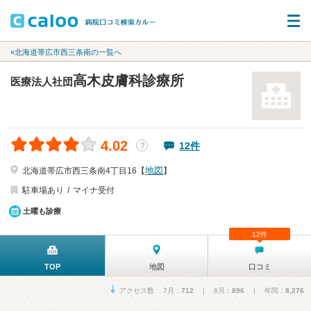
«北海道帯広市西三条南の一覧へ
高木皮膚科診療所
医療法人社団
4.02
12件
？
地図
北海道帯広市西三条南4丁目16【
】
駐車場あり
マイナ受付
土曜も診療
12件
TOP
地図
口コミ
アクセス数 7月：
712
| 6月：
896
| 年間：
8,276