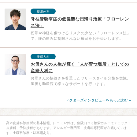
整形外科
脊柱管狭窄症の低侵襲な日帰り治療「フローレン
ス法」
靭帯や神経を傷つけるリスクの少ない「フローレンス法」
で、腰の痛みに制限されない毎日をお手伝いします。
産婦人科
お母さんの人生が輝く「人が育つ場所」としての
産婦人科に
お母さんの快適さを尊重したフリースタイル分娩を実施。
産後も助産院で様々なサポートを行います。
ドクターズインタビューをもっと読む »
高木皮膚科診療所の基本情報、口コミ12件は、病院口コミ検索カルーでチェック！
皮膚科、予防接種があります。アレルギー専門医、皮膚科専門医が在籍していま
す。土曜日診察・駐車場あり。