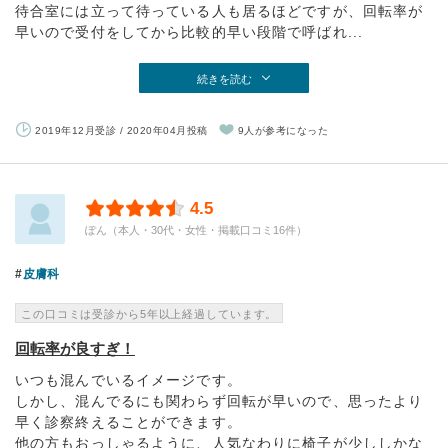
待合室には立って待っている人も居るほどですが、回転率が
早いので受付をしてから比較的早い段階で呼ばれ...
続きを読む
2019年12月受診 / 2020年04月投稿
9人が参考になった
4.5
ぽん（本人・30代・女性・掲載口コミ16件）
皮膚科
この口コミは受診から5年以上経過しています。
回転率が良すぎ！
いつも混んでいるイメージです。
しかし、混んでるにも関わらず回転が早いので、思ったより
早く診察終えることができます。
他の方もおっしゃるように、人気なわりに椅子が少ししかな