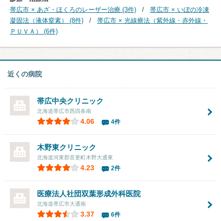
帯広市 × あざ・ほくろのレーザー治療 (3件)
帯広市 × いぼの冷凍
凝固法（液体窒素） (8件)
帯広市 × 光線療法（紫外線・赤外線・
ＰＵＶＡ） (6件)
近くの病院
帯広中央クリニック
北海道帯広市西四条南
4.06
4件
木野東クリニック
北海道河東郡音更町木野大通東
4.23
2件
医療法人社団
双葉形成外科医院
北海道帯広市大通南
3.37
6件