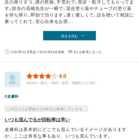
足の座りダコ､踵の乾燥､手荒れで､受診・処方してもらってま
す｡担当の高橋先生が一瞬で､混合塗り薬やチューブの塗り薬
を持ち帰り､即効で治ります｡凄く優しくて､話を聴いて相談に
乗ってくれて､安心出来るお医...
続きを読む
2020年12月受診 / 2021年04月投稿
9人が参考になった
4.0
necoco（本人・40代・女性・掲載口コミ1件）
皮膚科
この口コミは受診から5年以上経過しています。
いつも混んでるが回転率は早い
皮膚科は基本的にどこでも混んでいるイメージがあります
が、ここは有名な事もあり、いつも混んでいます。