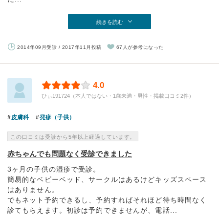
続きを読む
2014年09月受診 / 2017年11月投稿
67人が参考になった
4.0
ひぃ191724（本人ではない・1歳未満・男性・掲載口コミ2件）
皮膚科
発疹（子供）
この口コミは受診から5年以上経過しています。
赤ちゃんでも問題なく受診できました
3ヶ月の子供の湿疹で受診。
簡易的なベビーベッド、サークルはあるけどキッズスペース
はありません。
でもネット予約できるし、予約すればそれほど待ち時間なく
診てもらえます。初診は予約できませんが、電話...