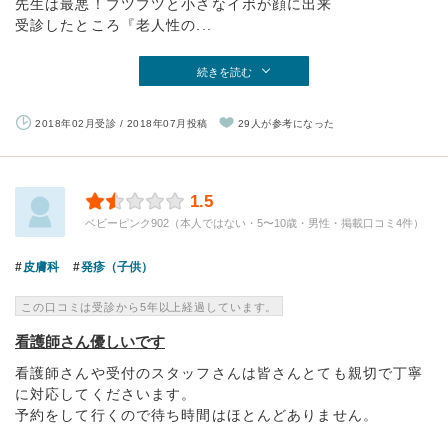
先生は最悪！ブツブツと小さなイボが顔に出来
受診したところ『老人性の...
続きを読む
2018年02月受診 / 2018年07月投稿
29人が参考になった
1.5
ベビーピンク902（本人ではない・5〜10歳・男性・掲載口コミ4件）
皮膚科
発疹（子供）
この口コミは受診から5年以上経過しています。
看護師さん優しいです
看護師さんや受付のスタッフさんは皆さんとても親切で丁寧
に対応してくださいます。
予約をして行くので待ち時間はほとんどありません。