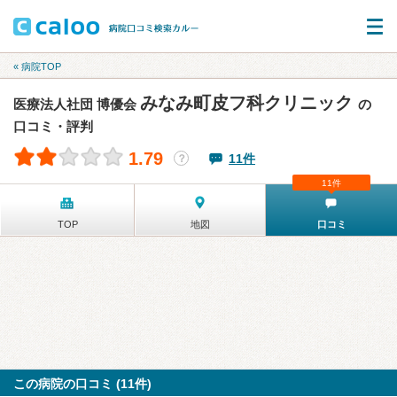
« 病院TOP
みなみ町皮フ科クリニック
医療法人社団 博優会
の
口コミ・評判
1.79
11件
？
11件
TOP
地図
口コミ
この病院の口コミ (11件)