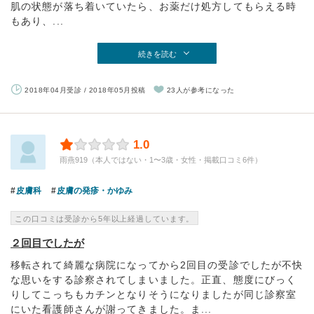
肌の状態が落ち着いていたら、お薬だけ処方してもらえる時
もあり、...
続きを読む
2018年04月受診 / 2018年05月投稿
23人が参考になった
1.0
雨燕919（本人ではない・1〜3歳・女性・掲載口コミ6件）
皮膚科
皮膚の発疹・かゆみ
この口コミは受診から5年以上経過しています。
２回目でしたが
移転されて綺麗な病院になってから2回目の受診でしたが不快
な思いをする診察されてしまいました。正直、態度にびっく
りしてこっちもカチンとなりそうになりましたが同じ診察室
にいた看護師さんが謝ってきました。ま...