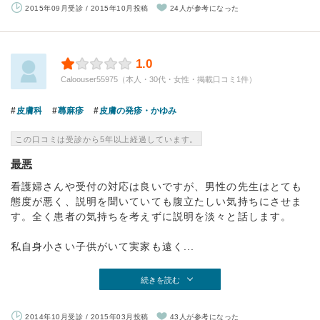
2015年09月受診 / 2015年10月投稿
24人が参考になった
1.0
Caloouser55975（本人・30代・女性・掲載口コミ1件）
皮膚科
蕁麻疹
皮膚の発疹・かゆみ
この口コミは受診から5年以上経過しています。
最悪
看護婦さんや受付の対応は良いですが、男性の先生はとても
態度が悪く、説明を聞いていても腹立たしい気持ちにさせま
す。全く患者の気持ちを考えずに説明を淡々と話します。
私自身小さい子供がいて実家も遠く...
続きを読む
2014年10月受診 / 2015年03月投稿
43人が参考になった