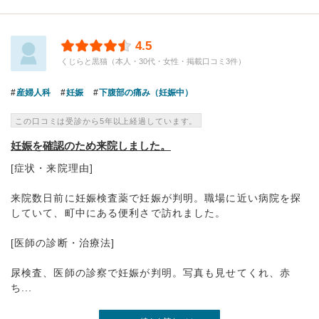
4.5
くじらと黒猫（本人・30代・女性・掲載口コミ3件）
産婦人科
妊娠
下腹部の痛み（妊娠中）
この口コミは受診から5年以上経過しています。
妊娠を確認のため来院しました。
[症状・来院理由]
来院数日前に妊娠検査薬で妊娠が判明。職場に近い病院を探
していて、町中にある便利さで訪れました。
[医師の診断・治療法]
尿検査、医師の診察で妊娠が判明。写真も見せてくれ、赤
ち...