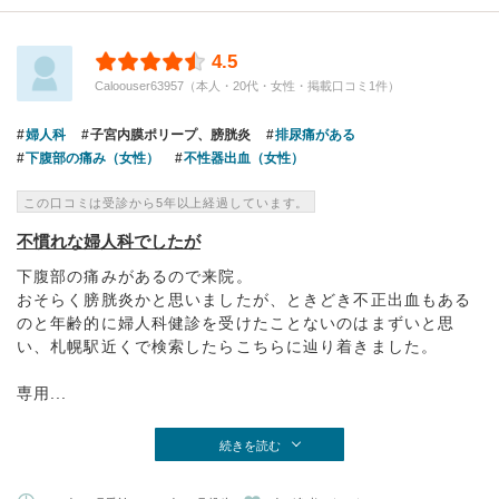
4.5
Caloouser63957（本人・20代・女性・掲載口コミ1件）
婦人科
子宮内膜ポリープ、膀胱炎
排尿痛がある
下腹部の痛み（女性）
不性器出血（女性）
この口コミは受診から5年以上経過しています。
不慣れな婦人科でしたが
下腹部の痛みがあるので来院。
おそらく膀胱炎かと思いましたが、ときどき不正出血もある
のと年齢的に婦人科健診を受けたことないのはまずいと思
い、札幌駅近くで検索したらこちらに辿り着きました。
専用...
続きを読む