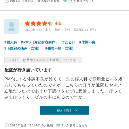
2014年06月受診 / 2015年05月投稿
3人が参考になった
4.5
death出っ歯（本人・30代・女性・掲載口コミ8件）
婦人科
PMS（月経前症候群）
だるい
体調不良
下腹部の痛み（女性）
生理不順（女性）
この口コミは受診から5年以上経過しています。
配慮が行き届いています
PMSによる体調不良が酷くて、別の婦人科で低用量ピルを処
方してもらっていたのですが、こちらのほうが通院しやすい
立地だったのであまり下調べをせずに受診しました。行って
みてびっくり。ビルの中にあるのですが...
続きを読む
2010年受診 / 2014年10月投稿
2人が参考になった