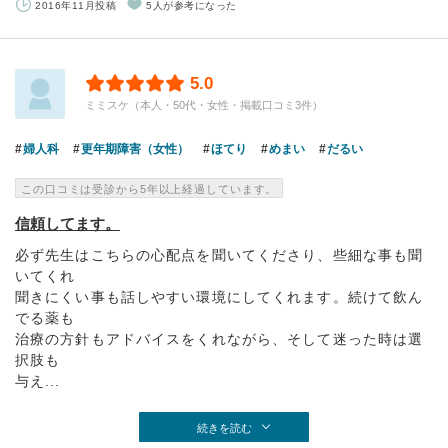
2016年11月投稿
5人が参考になった
5.0
ミミスケ（本人・50代・女性・掲載口コミ3件）
婦人科
更年期障害（女性）
ほてり
めまい
だるい
この口コミは受診から5年以上経過しています。
信頼してます。
必ず先生はこちらの心配点を聞いてくださり、些細な事も聞
いてくれ
聞きにくい事も話しやすい環境にしてくれます。続けて飲ん
でる薬も
治療の方針もアドバイスをくれながら、そして迷った時は選
択肢も
与え...
続きを読む