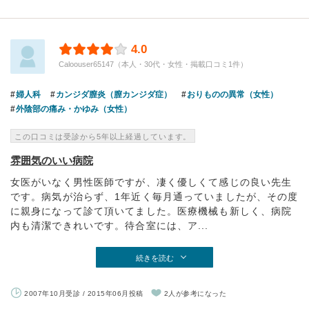
4.0
Caloouser65147（本人・30代・女性・掲載口コミ1件）
婦人科
カンジダ膣炎（膣カンジダ症）
おりものの異常（女性）
外陰部の痛み・かゆみ（女性）
この口コミは受診から5年以上経過しています。
雰囲気のいい病院
女医がいなく男性医師ですが、凄く優しくて感じの良い先生
です。病気が治らず、1年近く毎月通っていましたが、その度
に親身になって診て頂いてました。医療機械も新しく、病院
内も清潔できれいです。待合室には、ア...
続きを読む
2007年10月受診 / 2015年06月投稿
2人が参考になった