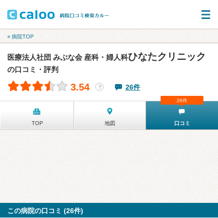
« 病院TOP
ひなたクリニック
医療法人社団 みぶな会 産科・婦人科
の口コミ・評判
3.54
26件
？
26件
TOP
地図
口コミ
この病院の口コミ (26件)