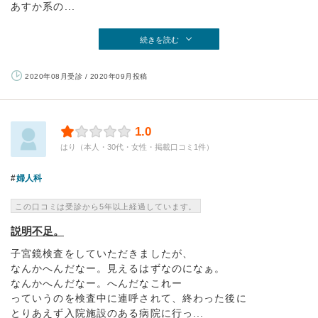
あすか系の...
続きを読む
2020年08月受診 / 2020年09月投稿
1.0
はり（本人・30代・女性・掲載口コミ1件）
婦人科
この口コミは受診から5年以上経過しています。
説明不足。
子宮鏡検査をしていただきましたが、
なんかへんだなー。見えるはずなのになぁ。
なんかへんだなー。へんだなこれー
っていうのを検査中に連呼されて、終わった後に
とりあえず入院施設のある病院に行っ...