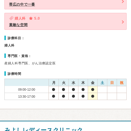
帯広の中で一番
婦人科
5.0
素敵な空間
診療科目：
婦人科
専門医・資格：
産婦人科専門医、がん治療認定医
診療時間
月
火
水
木
金
土
日
祝
09:00-12:00
13:30-17:00
みよしレディースクリニック