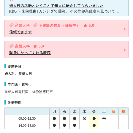
婦人科の名医ということで知人に紹介してもらいました
[症状・来院理由] カンジダで通院。 その際卵巣腫瘍も見つけてくださいました。 洗浄、投薬で一週間ほど通いました。 [医師の診断・治療法] おじいちゃん先生ですが変に緊張せず治療を受けら
産婦人科
下腹部の痛み（妊娠中）
5.0
信頼できます
産婦人科
5.0
親身になってくれる産院
診療科目：
婦人科、産婦人科
専門医・資格：
産婦人科専門医、細胞診専門医
診療時間
月
火
水
木
金
土
日
祝
09:00-12:30
14:00-18:00