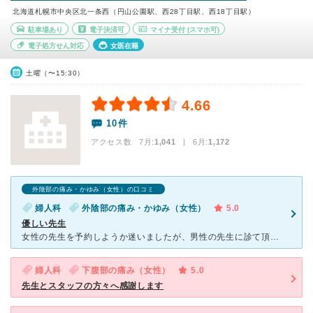
北海道札幌市中央区北一条西（円山公園駅、西28丁目駅、西18丁目駅）
駐車場あり
電子決済可
マイナ受付
(スマホ可)
電子処方せん対応
女医在籍
土曜（〜15:30）
4.66
10件
アクセス数 7月:
1,041
| 6月:
1,172
外陰部の痛み・かゆみ（女性）の口コミ
婦人科
外陰部の痛み・かゆみ（女性）
5.0
優しい先生
女性の先生を予約しようか迷いましたが、男性の先生に診て頂きました。内診は毎回緊張するのですが、全く痛くも不快感もなく、今までにない内診には驚きました。変に色々な検査をせず、シンプルに話をしてもらい安心
婦人科
下腹部の痛み（女性）
5.0
先生とスタッフの方々へ感謝します