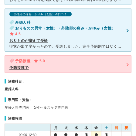
外陰部の痛み・かゆみ（女性）の口コミ
産婦人科
おりものの異常（女性）・外陰部の痛み・かゆみ（女性）
4.5
おりものが増えて受診
症状が出て辛かったので、受診しました。完全予約制ではなく、利用しやすかったです。仕事後夕方の利用でしたが、待ち時間も10分程度と少なめでした。事前予約も前日まではできるようでした。診察前に看護師さん？
予防接種
5.0
予防接種で
診療科目：
産婦人科
専門医・資格：
産婦人科専門医、女性ヘルスケア専門医
診療時間
月
火
水
木
金
土
日
祝
09:00-12:30