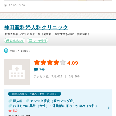
10:00-13:00
神田産科婦人科クリニック
北海道札幌市豊平区豊平三条（菊水駅、豊水すすきの駅、学園前駅）
駐車場あり
マイナ受付
土曜（〜12:00）
4.09
7件
アクセス数 7月:
423
| 6月:
366
外陰部の痛み・かゆみ（女性）の口コミ
婦人科
カンジダ膣炎（膣カンジダ症）
おりものの異常（女性）・外陰部の痛み・かゆみ（女性）
5.0